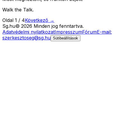
Walk the Talk.
Oldal
1
/
4
Következő →
Sg
.hu
©
2026
Minden jog fenntartva.
Adatvédelmi nyilatkozat
Impresszum
Fórum
E-mail:
szerkesztoseg@sg.hu
Sütibeállítások