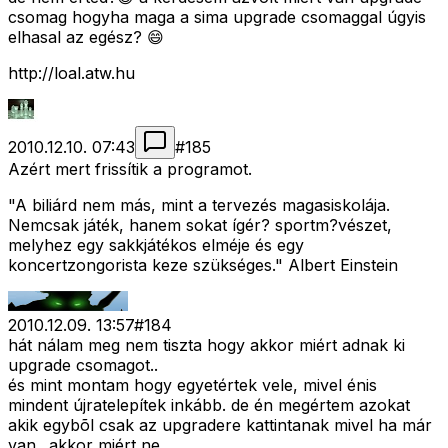
csomag hogyha maga a sima upgrade csomaggal úgyis
elhasal az egész? 😄
http://loal.atw.hu
2010.12.10. 07:43
#
185
Azért mert frissítik a programot.
"A biliárd nem más, mint a tervezés magasiskolája.
Nemcsak játék, hanem sokat ígér? sportm?vészet,
melyhez egy sakkjátékos elméje és egy
koncertzongorista keze szükséges." Albert Einstein
2010.12.09. 13:57
#
184
hát nálam meg nem tiszta hogy akkor miért adnak ki
upgrade csomagot..
és mint montam hogy egyetértek vele, mivel énis
mindent újratelepítek inkább. de én megértem azokat
akik egybõl csak az upgradere kattintanak mivel ha már
van.. akkor miért ne.