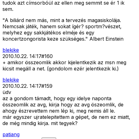
tudok azt címsorbóül az ellen meg semmit se ér 1 ik
sem.
"A biliárd nem más, mint a tervezés magasiskolája.
Nemcsak játék, hanem sokat ígér? sportm?vészet,
melyhez egy sakkjátékos elméje és egy
koncertzongorista keze szükséges." Albert Einstein
blekike
2010.10.22. 14:17
#
160
+ amikor összeomlik akkor kijelentkezik az msn meg
kicsit megáll a net. (gondolom ezér jelentkezik ki.)
blekike
2010.10.22. 14:17
#
159
üdv
az a gondom támadt, hogy egy idelye naponta
összeomlik az avg, kiirja hogy az avg öszeomlik, de
ahogy észrevettem nem lép ki, meg nemis áll le.
már egyszer ujratelepitettem a gépet, de nem ez miatt,
de még mindig kiirja. mit tegyek?
patiang