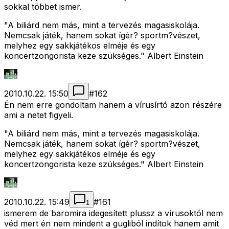
sokkal többet ismer.
"A biliárd nem más, mint a tervezés magasiskolája.
Nemcsak játék, hanem sokat ígér? sportm?vészet,
melyhez egy sakkjátékos elméje és egy
koncertzongorista keze szükséges." Albert Einstein
2010.10.22. 15:50
#
162
Én nem erre gondoltam hanem a vírusírtó azon részére
ami a netet figyeli.
"A biliárd nem más, mint a tervezés magasiskolája.
Nemcsak játék, hanem sokat ígér? sportm?vészet,
melyhez egy sakkjátékos elméje és egy
koncertzongorista keze szükséges." Albert Einstein
2010.10.22. 15:49
#
161
1
ismerem de baromira idegesített plussz a vírusoktól nem
véd mert én nem mindent a gugliból indítok hanem amit