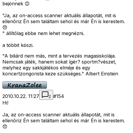
bejönnek 😊
"Ja, az on-access scanner aktuális állapotát, mit is
ellenõriz Én sem találtam sehol és már Én is kerestem.
😞
" állítólag ebbe nem lehet megnézni.
a többit köszi.
"A biliárd nem más, mint a tervezés magasiskolája.
Nemcsak játék, hanem sokat ígér? sportm?vészet,
melyhez egy sakkjátékos elméje és egy
koncertzongorista keze szükséges." Albert Einstein
2010.10.22. 11:27
#
154
2
Hi!
Ja, az on-access scanner aktuális állapotát, mit is
ellenõriz Én sem találtam sehol és már Én is kerestem.
😞