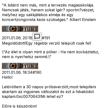
"A biliárd nem más, mint a tervezés magasiskolája.
Nemcsak játék, hanem sokat ígér? sportm?vészet,
melyhez egy sakkjátékos elméje és egy
koncertzongorista keze szükséges." Albert Einstein
2011.01.06. 20:18
#
191
Megoldódott!Egy régebbi verzió települt csak fel!
\"Az élet is olyan mint a póker : Ha nem kockáztatsz,
nem is nyerhetsz semmit.\"
2011.01.06. 18:34
#
190
Hello!
Letöröltem a 30 napos próbaverziót,most telepíteni
akartam az ingyenes változatot és ezt a hibakódot
kaptam:0xc0070643!Mi lehet ez?
Elõre is köszönöm!