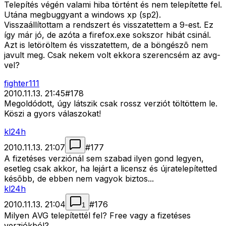
Telepítés végén valami hiba történt és nem telepítette fel.
Utána megbuggyant a windows xp (sp2).
Visszaállítottam a rendszert és visszatettem a 9-est. Ez
így már jó, de azóta a firefox.exe sokszor hibát csinál.
Azt is letöröltem és visszatettem, de a böngészõ nem
javult meg. Csak nekem volt ekkora szerencsém az avg-
vel?
fighter111
2010.11.13. 21:45
#
178
Megoldódott, úgy látszik csak rossz verziót töltöttem le.
Köszi a gyors válaszokat!
kl24h
2010.11.13. 21:07
#
177
A fizetéses verziónál sem szabad ilyen gond legyen,
esetleg csak akkor, ha lejárt a licensz és újratelepítetted
késõbb, de ebben nem vagyok biztos...
kl24h
2010.11.13. 21:04
#
176
1
Milyen AVG telepítettél fel? Free vagy a fizetéses
verziókból?