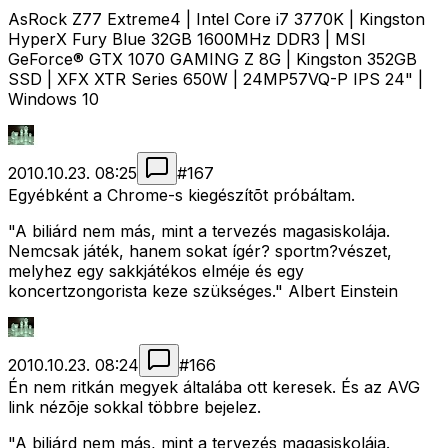
AsRock Z77 Extreme4 | Intel Core i7 3770K | Kingston
HyperX Fury Blue 32GB 1600MHz DDR3 | MSI
GeForce® GTX 1070 GAMING Z 8G | Kingston 352GB
SSD | XFX XTR Series 650W | 24MP57VQ-P IPS 24" |
Windows 10
2010.10.23. 08:25
#
167
Egyébként a Chrome-s kiegészítõt próbáltam.
"A biliárd nem más, mint a tervezés magasiskolája.
Nemcsak játék, hanem sokat ígér? sportm?vészet,
melyhez egy sakkjátékos elméje és egy
koncertzongorista keze szükséges." Albert Einstein
2010.10.23. 08:24
#
166
Én nem ritkán megyek általába ott keresek. És az AVG
link nézõje sokkal többre bejelez.
"A biliárd nem más, mint a tervezés magasiskolája.