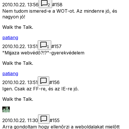
2010.10.22. 13:56
#
158
2
Nem tudom ismered-e a WOT-ot. Az mindenre jó, és
nagyon jó!
Walk the Talk.
patiang
2010.10.22. 13:51
#
157
1
"Mijjaza webvédõ?!?"-gyerekvédelem
Walk the Talk.
patiang
2010.10.22. 13:51
#
156
Igen. Csak az FF-re, és az IE-re jó.
Walk the Talk.
2010.10.22. 11:30
#
155
Arra gondoltam hogy ellenõrzi a weboldalakat mielõtt