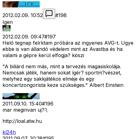
2012.02.09. 10:52
#
198
Igen
2012.02.09. 09:47
#
197
Heló tegnap felrktam próbára az ingyenes AVG-t. Ugye
ebbe is van állandó védelem mint az Avastba és ha
valami a gépre kerül elfogja? köszi
"A biliárd nem más, mint a tervezés magasiskolája.
Nemcsak játék, hanem sokat ígér? sportm?vészet,
melyhez egy sakkjátékos elméje és egy
koncertzongorista keze szükséges." Albert Einstein
2011.09.10. 15:40
#
196
mar meginvan uj?:\
http://loal.atw.hu
kl24h
2011.09.07. 20:38
#
195