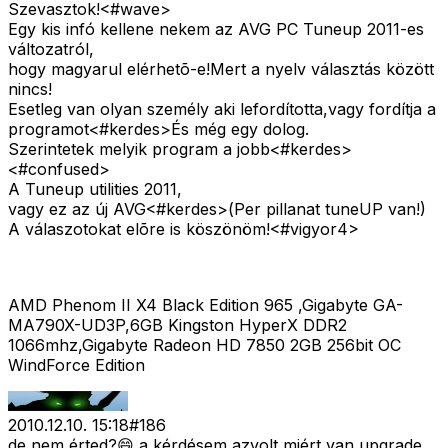
Szevasztok!<#wave>
Egy kis infó kellene nekem az AVG PC Tuneup 2011-es
változatról,
hogy magyarul elérhetõ-e!Mert a nyelv választás között
nincs!
Esetleg van olyan személy aki lefordította,vagy fordítja a
programot<#kerdes>
És még egy dolog.
Szerintetek melyik program a jobb<#kerdes>
<#confused>
A Tuneup utilities 2011,
vagy ez az új AVG<#kerdes>
(Per pillanat tuneUP van!)
A válaszotokat elõre is köszönöm!<#vigyor4>
AMD Phenom II X4 Black Edition 965 ,Gigabyte GA-
MA790X-UD3P,6GB Kingston HyperX DDR2
1066mhz,Gigabyte Radeon HD 7850 2GB 256bit OC
WindForce Edition
2010.12.10. 15:18
#
186
de nem érted?😄 a kérdésem azvolt miért van upgrade