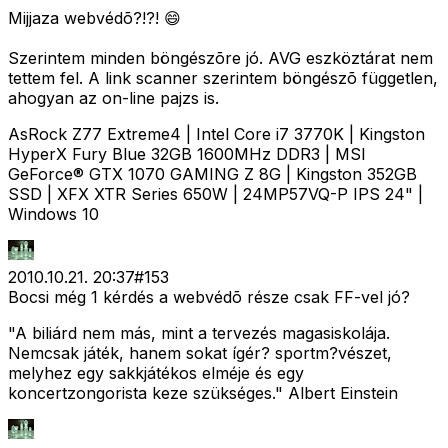
Mijjaza webvédõ?!?! 😄
Szerintem minden böngészõre jó. AVG eszköztárat nem
tettem fel. A link scanner szerintem böngészõ független,
ahogyan az on-line pajzs is.
AsRock Z77 Extreme4 | Intel Core i7 3770K | Kingston
HyperX Fury Blue 32GB 1600MHz DDR3 | MSI
GeForce® GTX 1070 GAMING Z 8G | Kingston 352GB
SSD | XFX XTR Series 650W | 24MP57VQ-P IPS 24" |
Windows 10
2010.10.21. 20:37
#
153
Bocsi még 1 kérdés a webvédõ része csak FF-vel jó?
"A biliárd nem más, mint a tervezés magasiskolája.
Nemcsak játék, hanem sokat ígér? sportm?vészet,
melyhez egy sakkjátékos elméje és egy
koncertzongorista keze szükséges." Albert Einstein