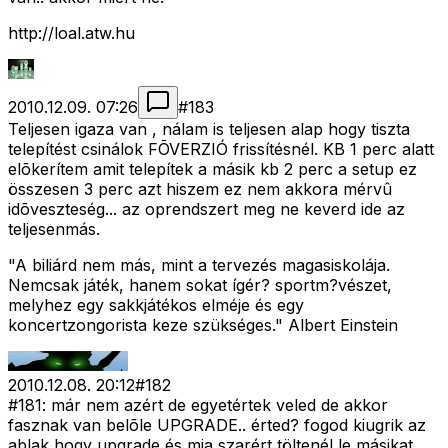
http://loal.atw.hu
2010.12.09. 07:26
#
183
Teljesen igaza van , nálam is teljesen alap hogy tiszta
telepítést csinálok FÕVERZIÓ frissítésnél. KB 1 perc alatt
elõkerítem amit telepítek a másik kb 2 perc a setup ez
összesen 3 perc azt hiszem ez nem akkora mérvû
idõveszteség... az oprendszert meg ne keverd ide az
teljesenmás.
"A biliárd nem más, mint a tervezés magasiskolája.
Nemcsak játék, hanem sokat ígér? sportm?vészet,
melyhez egy sakkjátékos elméje és egy
koncertzongorista keze szükséges." Albert Einstein
2010.12.08. 20:12
#
182
#181: már nem azért de egyetértek veled de akkor
fasznak van belõle UPGRADE.. érted? fogod kiugrik az
ablak hogy upgrade és mia szarért töltenél le másikat