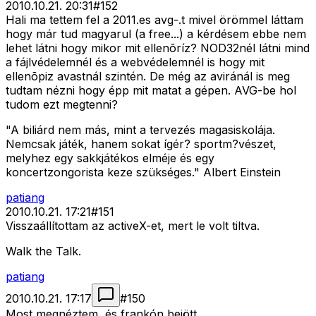
2010.10.21. 20:31
#
152
Hali ma tettem fel a 2011.es avg-.t mivel örömmel láttam
hogy már tud magyarul (a free...) a kérdésem ebbe nem
lehet látni hogy mikor mit ellenõríz? NOD32nél látni mind
a fájlvédelemnél és a webvédelemnél is hogy mit
ellenõpiz avastnál szintén. De még az aviránál is meg
tudtam nézni hogy épp mit matat a gépen. AVG-be hol
tudom ezt megtenni?
"A biliárd nem más, mint a tervezés magasiskolája.
Nemcsak játék, hanem sokat ígér? sportm?vészet,
melyhez egy sakkjátékos elméje és egy
koncertzongorista keze szükséges." Albert Einstein
patiang
2010.10.21. 17:21
#
151
Visszaállítottam az activeX-et, mert le volt tiltva.
Walk the Talk.
patiang
2010.10.21. 17:17
#
150
Most megnéztem, és frankón bejött.