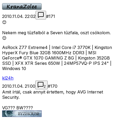
2010.11.04. 22:02
#
171
😊
Nekem meg tûzfalból a Seven tûzfala, oszt csókolom.
😊
AsRock Z77 Extreme4 | Intel Core i7 3770K | Kingston
HyperX Fury Blue 32GB 1600MHz DDR3 | MSI
GeForce® GTX 1070 GAMING Z 8G | Kingston 352GB
SSD | XFX XTR Series 650W | 24MP57VQ-P IPS 24" |
Windows 10
kl24h
2010.11.04. 21:00
#
170
2
Amit írtál, csak annyit értettem, hogy AVG Internet
Security.
VG??? BW????