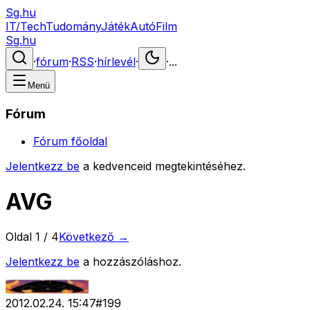
Sg.hu
IT/Tech
Tudomány
Játék
Autó
Film
Sg.hu
·
fórum
·
RSS
·
hírlevél
·
·
...
Menü
Fórum
Fórum főoldal
Jelentkezz be
a kedvenceid megtekintéséhez.
AVG
Oldal
1
/
4
Következő →
Jelentkezz be
a hozzászóláshoz.
2012.02.24. 15:47
#
199