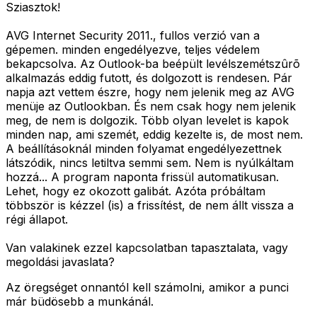
Sziasztok!
AVG Internet Security 2011., fullos verzió van a
gépemen. minden engedélyezve, teljes védelem
bekapcsolva. Az Outlook-ba beépült levélszemétszûrõ
alkalmazás eddig futott, és dolgozott is rendesen. Pár
napja azt vettem észre, hogy nem jelenik meg az AVG
menüje az Outlookban. És nem csak hogy nem jelenik
meg, de nem is dolgozik. Több olyan levelet is kapok
minden nap, ami szemét, eddig kezelte is, de most nem.
A beállításoknál minden folyamat engedélyezettnek
látszódik, nincs letiltva semmi sem. Nem is nyúlkáltam
hozzá... A program naponta frissül automatikusan.
Lehet, hogy ez okozott galibát. Azóta próbáltam
többször is kézzel (is) a frissítést, de nem állt vissza a
régi állapot.
Van valakinek ezzel kapcsolatban tapasztalata, vagy
megoldási javaslata?
Az öregséget onnantól kell számolni, amikor a punci
már büdösebb a munkánál.