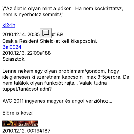
\"Az élet is olyan mint a póker : Ha nem kockáztatsz,
nem is nyerhetsz semmit.\"
kl24h
2010.12.14. 20:35
#
189
Csak a Resident Shield-et kell kikapcsolni.
Bal0924
2010.12.13. 22:09
#
188
Sziasztok.
Lenne nekem egy olyan problémám/gondom, hogy
ideiglenesen ki szeretném kapcsolni, max 3-5percre. De
nem találok olyan funkciót rajta... Valaki tudna
tuppet/tanácsot adni?
AVG 2011 ingyenes magyar és angol verzióhoz...
Elõre is köszi!
2010.12.12. 00:19
#
187