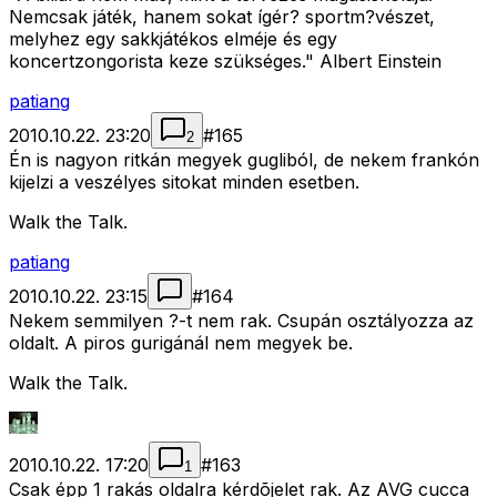
Nemcsak játék, hanem sokat ígér? sportm?vészet,
melyhez egy sakkjátékos elméje és egy
koncertzongorista keze szükséges." Albert Einstein
patiang
2010.10.22. 23:20
#
165
2
Én is nagyon ritkán megyek gugliból, de nekem frankón
kijelzi a veszélyes sitokat minden esetben.
Walk the Talk.
patiang
2010.10.22. 23:15
#
164
Nekem semmilyen ?-t nem rak. Csupán osztályozza az
oldalt. A piros gurigánál nem megyek be.
Walk the Talk.
2010.10.22. 17:20
#
163
1
Csak épp 1 rakás oldalra kérdõjelet rak. Az AVG cucca