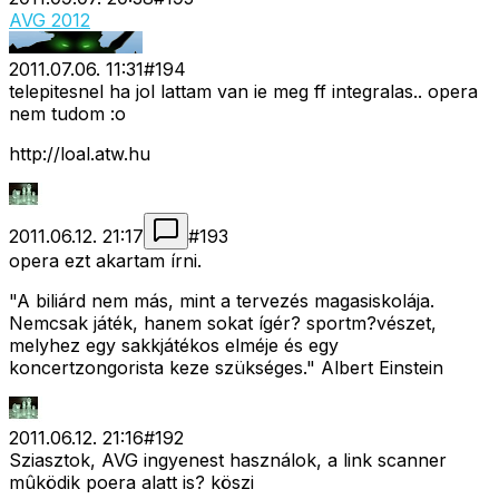
AVG 2012
2011.07.06. 11:31
#
194
telepitesnel ha jol lattam van ie meg ff integralas.. opera
nem tudom :o
http://loal.atw.hu
2011.06.12. 21:17
#
193
opera ezt akartam írni.
"A biliárd nem más, mint a tervezés magasiskolája.
Nemcsak játék, hanem sokat ígér? sportm?vészet,
melyhez egy sakkjátékos elméje és egy
koncertzongorista keze szükséges." Albert Einstein
2011.06.12. 21:16
#
192
Sziasztok, AVG ingyenest használok, a link scanner
mûködik poera alatt is? köszi