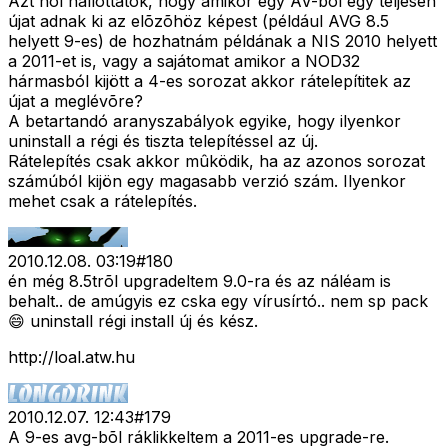
Azt hol hallottátok, hogy amikor egy AV-ból egy teljesen
újat adnak ki az elõzõhöz képest (például AVG 8.5
helyett 9-es) de hozhatnám példának a NIS 2010 helyett
a 2011-et is, vagy a sajátomat amikor a NOD32
hármasból kijött a 4-es sorozat akkor rátelepítitek az
újat a meglévõre?
A betartandó aranyszabályok egyike, hogy ilyenkor
uninstall a régi és tiszta telepítéssel az új.
Rátelepítés csak akkor mûködik, ha az azonos sorozat
számúból kijön egy magasabb verzió szám. Ilyenkor
mehet csak a rátelepítés.
2010.12.08. 03:19
#
180
én még 8.5trõl upgradeltem 9.0-ra és az náléam is
behalt.. de amúgyis ez cska egy vírusírtó.. nem sp pack
😄 uninstall régi install új és kész.
http://loal.atw.hu
2010.12.07. 12:43
#
179
A 9-es avg-bõl ráklikkeltem a 2011-es upgrade-re.