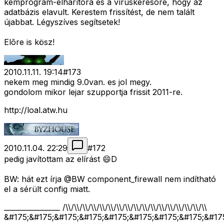
kémprogram-elhárítóra és a víruskeresõre, hogy az
adatbázis elavult. Kerestem frissítést, de nem talált
újabbat. Légyszíves segítsetek!
Elõre is kösz!
2010.11.11. 19:14
#
173
nekem meg mindig 9.0van. es jol megy.
gondolom mikor lejar szupportja frissit 2011-re.
http://loal.atw.hu
2010.11.04. 22:29
#
172
pedig javítottam az elírást 😄D
BW: hát ezt írja @BW component_firewall nem indítható
el a sérült config miatt.
________________ /\\/\\/\\/\\/\\/\\/\\/\\/\\/\\/\\/\\/\\/\\/\\/\\/\\
&#175;&#175;&#175;&#175;&#175;&#175;&#175;&#175;&#17