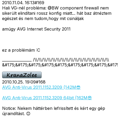
2010.11.04. 16:13
#
169
Hali VG-nél probléma: @BW component firewall nem
sikerült elindítani rossz konfig miatt... hát baz átnéztem
egészet és nem tudom,hogy mit csináljak
amúgy AVG Internet Security 2011
ez a problémám :C
________________ /\\/\\/\\/\\/\\/\\/\\/\\/\\/\\/\\/\\/\\/\\/\\/\\/\\
&#175;&#175;&#175;&#175;&#175;&#175;&#175;&#175;&#17
2010.10.25. 19:09
#
168
AVG Anti-Virus 2011.1152.3209 (142M😎
AVG Anti-Virus 2011.1152.3209 64bit (162M😎
Notice: Nekem háttérben lefrissített és kért egy gép
újraindítást. 😊