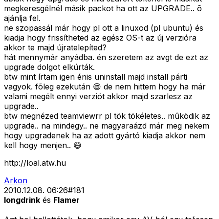
megkeresgélnél másik packot ha ott az UPGRADE.. õ
ajánlja fel.
ne szopassál már hogy pl ott a linuxod (pl ubuntu) és
kiadja hogy frissítheted az egész OS-t az új verzióra
akkor te majd újratelepíted?
hát mennymár anyádba. én szeretem az avgt de ezt az
upgrade dolgot elkúrták.
btw mint írtam igen énis uninstall majd install párti
vagyok. fõleg ezekután 😄 de nem hittem hogy ha már
valami megélt ennyi verziót akkor majd szarlesz az
upgrade..
btw megnézed teamviewrr pl tök tökéletes.. mûködik az
upgrade.. na mindegy.. ne magyaraázd már meg nekem
hogy upgradenek ha az adott gyártó kiadja akkor nem
kell hogy menjen.. 😄
http://loal.atw.hu
Arkon
2010.12.08. 06:26
#
181
longdrink
és
Flamer