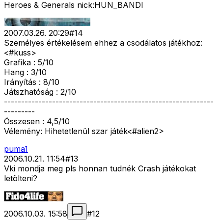
Heroes & Generals nick:HUN_BANDI
2007.03.26. 20:29
#
14
Személyes értékelésem ehhez a csodálatos játékhoz:
<#kuss>
Grafika : 5/10
Hang : 3/10
Irányítás : 8/10
Játszhatóság : 2/10
-------------------------------------------------------------
---------
Összesen : 4,5/10
Vélemény: Hihetetlenül szar játék<#alien2>
puma1
2006.10.21. 11:54
#
13
Vki mondja meg pls honnan tudnék Crash játékokat
letölteni?
2006.10.03. 15:58
#
12