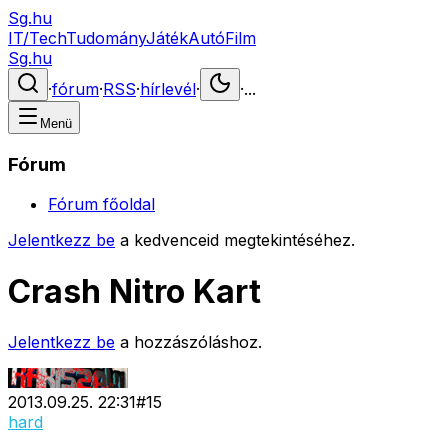
Sg.hu
IT/Tech
Tudomány
Játék
Autó
Film
Sg.hu
·
fórum
·
RSS
·
hírlevél
·
·
...
Menü
Fórum
Fórum főoldal
Jelentkezz be
a kedvenceid megtekintéséhez.
Crash Nitro Kart
Jelentkezz be
a hozzászóláshoz.
2013.09.25. 22:31
#
15
hard