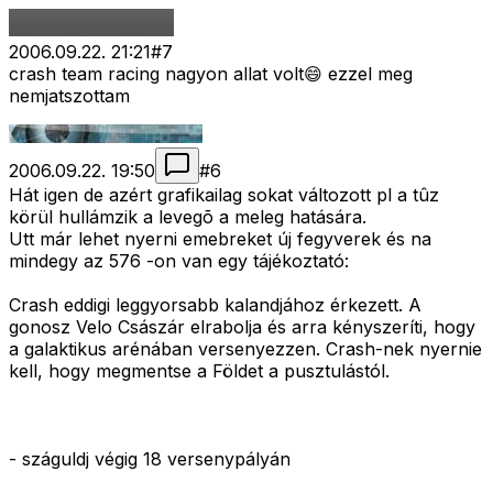
2006.09.22. 21:21
#
7
crash team racing nagyon allat volt😄 ezzel meg
nemjatszottam
2006.09.22. 19:50
#
6
Hát igen de azért grafikailag sokat változott pl a tûz
körül hullámzik a levegõ a meleg hatására.
Utt már lehet nyerni emebreket új fegyverek és na
mindegy az 576 -on van egy tájékoztató:
Crash eddigi leggyorsabb kalandjához érkezett. A
gonosz Velo Császár elrabolja és arra kényszeríti, hogy
a galaktikus arénában versenyezzen. Crash-nek nyernie
kell, hogy megmentse a Földet a pusztulástól.
- száguldj végig 18 versenypályán