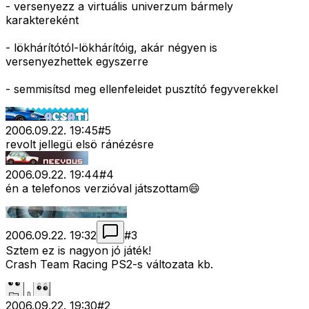
- versenyezz a virtuális univerzum bármely
karaktereként
- lökhárítótól-lökhárítóig, akár négyen is
versenyezhettek egyszerre
- semmisítsd meg ellenfeleidet pusztító fegyverekkel
2006.09.22. 19:45
#
5
revolt jellegü elsö ránézésre
2006.09.22. 19:44
#
4
én a telefonos verzióval játszottam😄
2006.09.22. 19:32
#
3
Sztem ez is nagyon jó játék!
Crash Team Racing PS2-s változata kb.
2006.09.22. 19:30
#
2