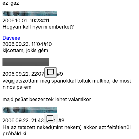
ez igaz
2006.10.01. 10:23
#
11
Hogyan kell nyerni emberket?
Daveee
2006.09.23. 11:04
#
10
kijcottam, jokis gém
2006.09.22. 22:07
#
9
végigjatszottam meg spanokkal toltuk multiba, de most
nincs ps-em
majd ps3at beszerzek lehet valamikor
2006.09.22. 21:43
#
8
1
Ha az tetszett neked(mint nekem) akkor ezt feltétlenül
próbáld ki