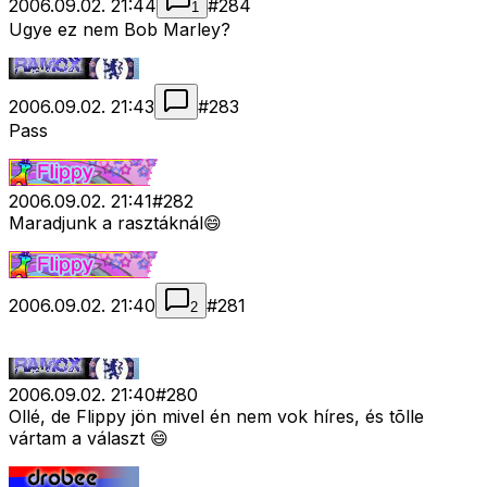
2006.09.02. 21:44
#
284
1
Ugye ez nem Bob Marley?
2006.09.02. 21:43
#
283
Pass
2006.09.02. 21:41
#
282
Maradjunk a rasztáknál😄
2006.09.02. 21:40
#
281
2
2006.09.02. 21:40
#
280
Ollé, de Flippy jön mivel én nem vok híres, és tõlle
vártam a választ 😄