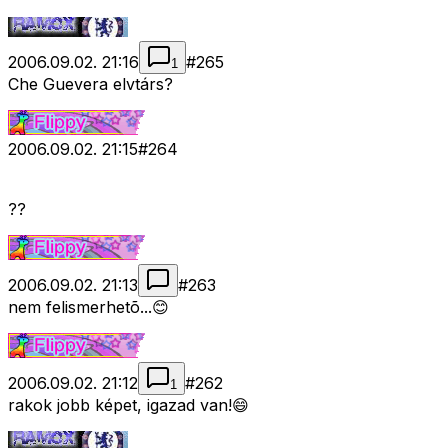
2006.09.02. 21:16
#
265
1
Che Guevera elvtárs?
2006.09.02. 21:15
#
264
??
2006.09.02. 21:13
#
263
nem felismerhetõ...😊
2006.09.02. 21:12
#
262
1
rakok jobb képet, igazad van!😄