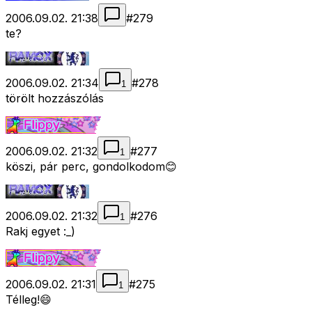
2006.09.02. 21:38
#
279
te?
2006.09.02. 21:34
#
278
1
törölt hozzászólás
2006.09.02. 21:32
#
277
1
köszi, pár perc, gondolkodom😊
2006.09.02. 21:32
#
276
1
Rakj egyet :_)
2006.09.02. 21:31
#
275
1
Télleg!😄