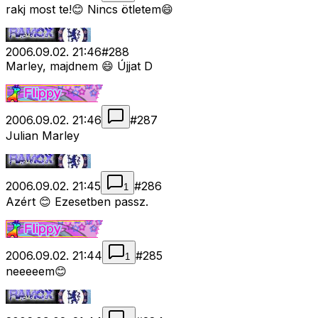
rakj most te!😊 Nincs ötletem😄
2006.09.02. 21:46
#
288
Marley, majdnem 😄 Újjat D
2006.09.02. 21:46
#
287
Julian Marley
2006.09.02. 21:45
#
286
1
Azért 😊 Ezesetben passz.
2006.09.02. 21:44
#
285
1
neeeeem😊