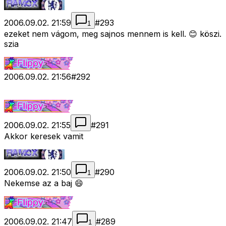
2006.09.02. 21:59
#
293
1
ezeket nem vágom, meg sajnos mennem is kell. 😊 köszi.
szia
2006.09.02. 21:56
#
292
2006.09.02. 21:55
#
291
Akkor keresek vamit
2006.09.02. 21:50
#
290
1
Nekemse az a baj 😄
2006.09.02. 21:47
#
289
1