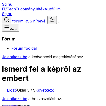
Sg.hu
IT/Tech
Tudomány
Játék
Autó
Film
Sg.hu
·
fórum
·
RSS
·
hírlevél
·
·
...
Menü
Fórum
Fórum főoldal
Jelentkezz be
a kedvenceid megtekintéséhez.
Ismerd fel a képről az
embert
← Előző
Oldal
3
/
9
Következő →
Jelentkezz be
a hozzászóláshoz.