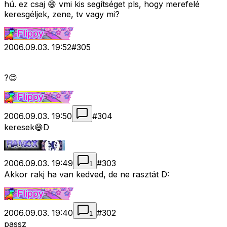
hú. ez csaj 😄 vmi kis segítséget pls, hogy merefelé
keresgéljek, zene, tv vagy mi?
2006.09.03. 19:52
#
305
?😊
2006.09.03. 19:50
#
304
keresek😄D
2006.09.03. 19:49
#
303
1
Akkor rakj ha van kedved, de ne rasztát D:
2006.09.03. 19:40
#
302
1
passz