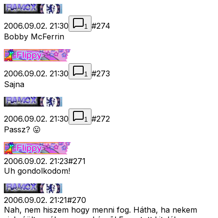
2006.09.02. 21:30
#
274
1
Bobby McFerrin
2006.09.02. 21:30
#
273
1
Sajna
2006.09.02. 21:30
#
272
1
Passz? 😛
2006.09.02. 21:23
#
271
Uh gondolkodom!
2006.09.02. 21:21
#
270
Nah, nem hiszem hogy menni fog. Hátha, ha nekem