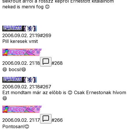
siekróült arról a rosszz képrõl Ernestott kitalálnom
neked is menni fog 😊
2006.09.02. 21:19
#
269
Pill keresek vmit
2006.09.02. 21:18
#
268
😄 bocsi!😄
2006.09.02. 21:18
#
267
Ezt mondtam már az elõbb is 😊 Csak Ernestonak hívom
😄
2006.09.02. 21:17
#
266
Pontosan!😊