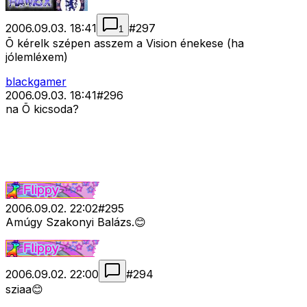
2006.09.03. 18:41
#
297
1
Õ kérelk szépen asszem a Vision énekese (ha
jólemléxem)
blackgamer
2006.09.03. 18:41
#
296
na Õ kicsoda?
2006.09.02. 22:02
#
295
Amúgy Szakonyi Balázs.😊
2006.09.02. 22:00
#
294
sziaa😊