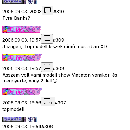
2006.09.03. 20:03
#
310
Tyra Banks?
2006.09.03. 19:57
#
309
Jha igen, Topmodell leszek címû mûsorban XD
2006.09.03. 19:57
#
308
Asszem volt vami modell show Viasaton vamikor, és
megnyerte, vagy 2. lett😊
2006.09.03. 19:56
#
307
1
topmodell
2006.09.03. 19:54
#
306