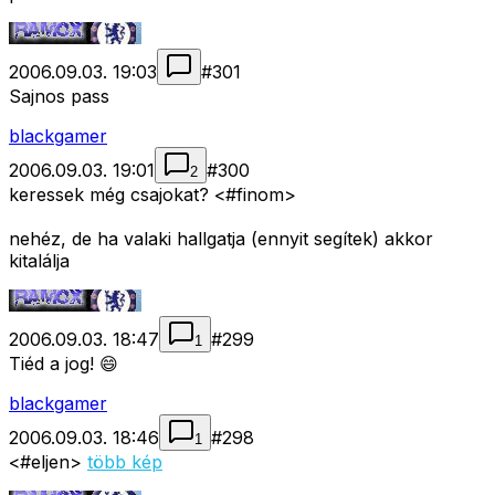
2006.09.03. 19:03
#
301
Sajnos pass
blackgamer
2006.09.03. 19:01
#
300
2
keressek még csajokat? <#finom>
nehéz, de ha valaki hallgatja (ennyit segítek) akkor
kitalálja
2006.09.03. 18:47
#
299
1
Tiéd a jog! 😄
blackgamer
2006.09.03. 18:46
#
298
1
<#eljen>
több kép