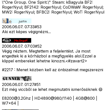
\"One Group. One Spirit.\" Steam: kBagyula BF2:
RogerNyul; BF2142: RogerNyul; CoDWaW: RogerNyul;
MW2: RogerNyul; BFBC2: RogerNyul; WoT: RogerNyul
2006.06.07. 07:33
#
53
Aki ezt képes végignézni...
2006.06.07. 07:03
#
52
Végig néztem. Megtettem a feljelentést. Ja most
engedtek ki a kórházbol a megfigyelés alol.Ezzel a
klippel embereket lehetne kinozni.<#zavart2>
#2217 : Menet közben kell az önbizalmat megszerezni
2006.06.07. 01:27
#
51
Ezt még viccbõl se lehet megmutatni ismerõsöknek 😄
E8200@3.2Ghz
| HD4890@980/1140 | 4GB@800 |
W7x64 |