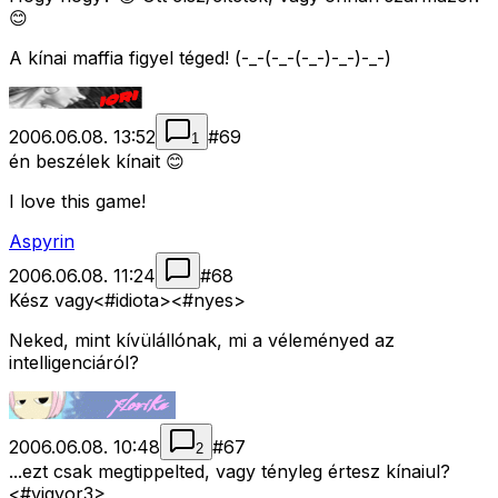
😊
A kínai maffia figyel téged! (-_-(-_-(-_-)-_-)-_-)
2006.06.08. 13:52
#
69
1
én beszélek kínait 😊
I love this game!
Aspyrin
2006.06.08. 11:24
#
68
Kész vagy<#idiota>
<#nyes>
Neked, mint kívülállónak, mi a véleményed az
intelligenciáról?
2006.06.08. 10:48
#
67
2
...ezt csak megtippelted, vagy tényleg értesz kínaiul?
<#vigyor3>