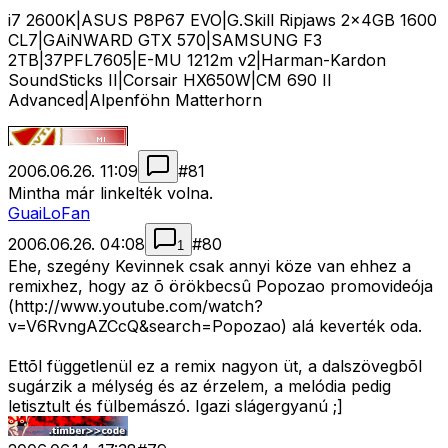
i7 2600K|ASUS P8P67 EVO|G.Skill Ripjaws 2x4GB 1600
CL7|GAiNWARD GTX 570|SAMSUNG F3
2TB|37PFL7605|E-MU 1212m v2|Harman-Kardon
SoundSticks II|Corsair HX650W|CM 690 II
Advanced|Alpenföhn Matterhorn
2006.06.26. 11:09
#
81
Mintha már linkelték volna.
GuaiLoFan
2006.06.26. 04:08
#
80
1
Ehe, szegény Kevinnek csak annyi köze van ehhez a
remixhez, hogy az õ örökbecsû Popozao promovideója
(http://www.youtube.com/watch?
v=V6RvngAZCcQ&search=Popozao) alá keverték oda.
Ettõl függetlenül ez a remix nagyon üt, a dalszövegbõl
sugárzik a mélység és az érzelem, a melódia pedig
letisztult és fülbemászó. Igazi slágergyanú ;]