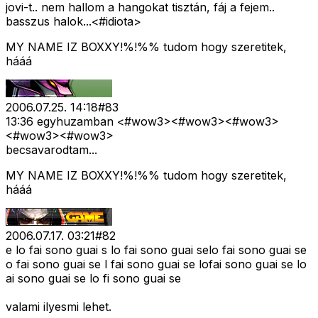
jovi-t.. nem hallom a hangokat tisztán, fáj a fejem..
basszus halok...<#idiota>
MY NAME IZ BOXXY!%!%% tudom hogy szeretitek,
hááá
2006.07.25. 14:18
#
83
13:36 egyhuzamban <#wow3>
<#wow3>
<#wow3>
<#wow3>
<#wow3>
becsavarodtam...
MY NAME IZ BOXXY!%!%% tudom hogy szeretitek,
hááá
2006.07.17. 03:21
#
82
e lo fai sono guai s lo fai sono guai selo fai sono guai se
o fai sono guai se l fai sono guai se lofai sono guai se lo
ai sono guai se lo fi sono guai se
valami ilyesmi lehet.