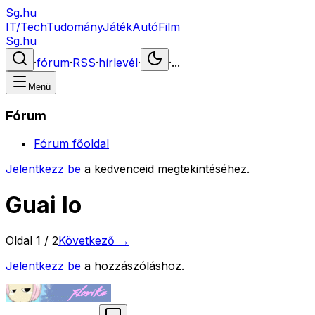
Sg.hu
IT/Tech
Tudomány
Játék
Autó
Film
Sg.hu
·
fórum
·
RSS
·
hírlevél
·
·
...
Menü
Fórum
Fórum főoldal
Jelentkezz be
a kedvenceid megtekintéséhez.
Guai lo
Oldal
1
/
2
Következő →
Jelentkezz be
a hozzászóláshoz.