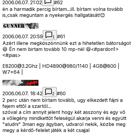
2006.06.07. 21:02
#
62
én a harmadik percig bírtam...ill. bírtam volna tovább
is,csak meguntam a nyekergés hallgatását!😊
2006.06.07. 20:59
#
61
1
Azért illene megköszönnünk ezt a hihetetlen bátorságot
😄 Én nem birtam tovább 10 mp-nél 😄<#pardon1>
<#pias>
E8200@3.2Ghz
| HD4890@980/1140 | 4GB@800 |
W7x64 |
2006.06.07. 18:42
#
60
2
2 perc után nem bírtam tovább, ugy elkezdett fájni a
fejem ettõl a szartól...
szóval a cím annyit jelent hogy két asszony és egy võ
a võlegény mindkettõt feleségül akarja venni és együtt
"aludni" 3man egy ágyban, udvarol nekik, közbe meg
megy a kérdõ-felelet játék a két csajjal