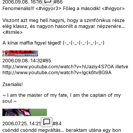
2006.09.08. 16:16
#
86
Fenomenális!!! <#vigyor3>
Fõleg a második! <#vigyor>
Viszont azt meg hell hagyni, hogy a szimfónikus része
elég klassz, és nagyon hasonlít a magyar népzenére...
<#smile>
A kínai maffia figyel téged! (-_-(-_-(-_-)-_-)-_-)
2006.09.08. 14:32
#
85
http://www.youtube.com/watch?v=hUaziy4S7OA illetve
http://www.youtube.com/watch?v=lgck6tvBG9A
Zsenialis!
~ I am the master of my fate, I am the captain of my
soul ~
2006.07.25. 14:21
#
84
csöndd csöndd megváltás... beraktam utána egy bon