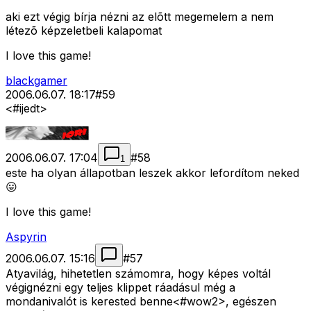
aki ezt végig bírja nézni az elõtt megemelem a nem
létezõ képzeletbeli kalapomat
I love this game!
blackgamer
2006.06.07. 18:17
#
59
<#ijedt>
2006.06.07. 17:04
#
58
1
este ha olyan állapotban leszek akkor lefordítom neked
😛
I love this game!
Aspyrin
2006.06.07. 15:16
#
57
Atyavilág, hihetetlen számomra, hogy képes voltál
végignézni egy teljes klippet ráadásul még a
mondanivalót is kerested benne<#wow2>
, egészen