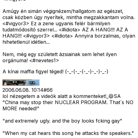
Amúgy én simán végignézem/hallgatom az egészet,
csak közben úgy nyerítek, mintha megzakkantam volna.
<#vigyor3>
Ez a
zene
ugyanis felér bármilyen
tudatmódosító szerrel... <#idiota>
AZ A HANG!!! AZ A
HANG!!! <#vigyor3>
<#idiota>
Annyira borzalmas, olyan
hihetetlenül idétlen...
Nem, még egy született ázsiainak sem lehet ilyen
orgánuma! <#nevetes1>
A kínai maffia figyel téged! (-_-(-_-(-_-)-_-)-_-)
2006.06.08. 10:14
#
66
lol nézegetem a videók alatt a kommenteket!_😄SA
"China may stop their NUCLEAR PROGRAM. That´s NO
MORE needed!"
"and extremely ugly. and the boy looks fcking gay"
"When my cat hears this song he attacks the speakers."