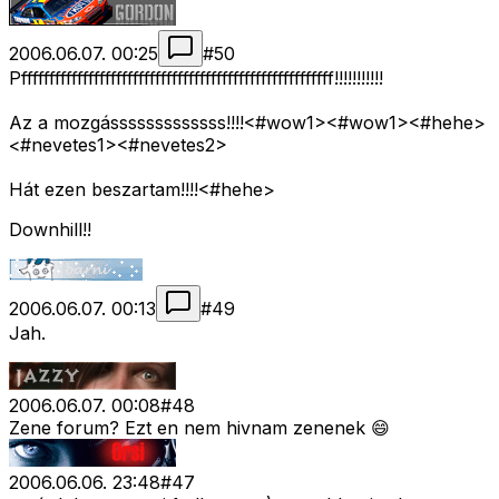
2006.06.07. 00:25
#
50
Pffffffffffffffffffffffffffffffffffffffffffffffffffffffff!!!!!!!!!!!
Az a mozgásssssssssssss!!!!<#wow1>
<#wow1>
<#hehe>
<#nevetes1>
<#nevetes2>
Hát ezen beszartam!!!!<#hehe>
Downhill!!
2006.06.07. 00:13
#
49
Jah.
2006.06.07. 00:08
#
48
Zene forum? Ezt en nem hivnam zenenek 😄
2006.06.06. 23:48
#
47