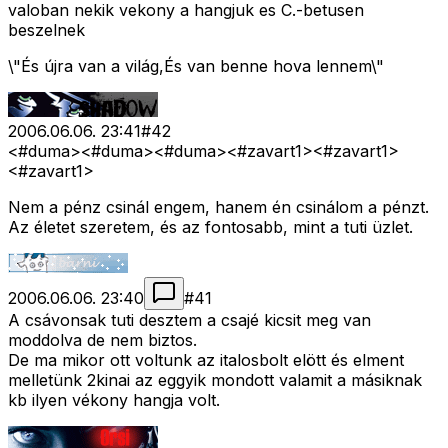
valoban nekik vekony a hangjuk es C.-betusen
beszelnek
\"És újra van a világ,És van benne hova lennem\"
2006.06.06. 23:41
#
42
<#duma>
<#duma>
<#duma>
<#zavart1>
<#zavart1>
<#zavart1>
Nem a pénz csinál engem, hanem én csinálom a pénzt.
Az életet szeretem, és az fontosabb, mint a tuti üzlet.
2006.06.06. 23:40
#
41
A csávonsak tuti desztem a csajé kicsit meg van
moddolva de nem biztos.
De ma mikor ott voltunk az italosbolt elött és elment
melletünk 2kinai az eggyik mondott valamit a másiknak
kb ilyen vékony hangja volt.