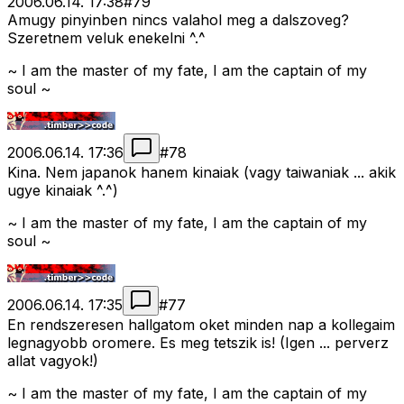
2006.06.14. 17:38
#
79
Amugy pinyinben nincs valahol meg a dalszoveg?
Szeretnem veluk enekelni ^.^
~ I am the master of my fate, I am the captain of my
soul ~
2006.06.14. 17:36
#
78
Kina. Nem japanok hanem kinaiak (vagy taiwaniak ... akik
ugye kinaiak ^.^)
~ I am the master of my fate, I am the captain of my
soul ~
2006.06.14. 17:35
#
77
En rendszeresen hallgatom oket minden nap a kollegaim
legnagyobb oromere. Es meg tetszik is! (Igen ... perverz
allat vagyok!)
~ I am the master of my fate, I am the captain of my