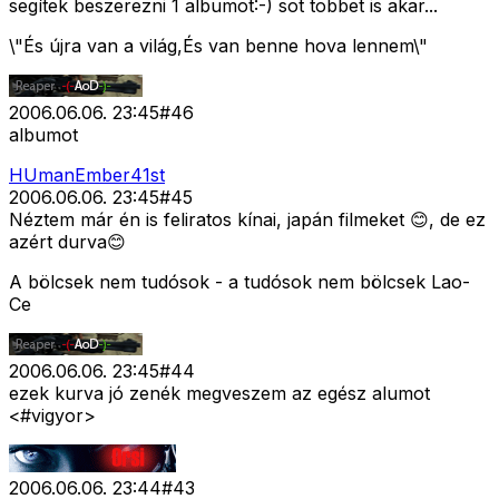
segítek beszerezni 1 albumot:-) sot tobbet is akar...
\"És újra van a világ,És van benne hova lennem\"
2006.06.06. 23:45
#
46
albumot
HUmanEmber41st
2006.06.06. 23:45
#
45
Néztem már én is feliratos kínai, japán filmeket 😊, de ez
azért durva😊
A bölcsek nem tudósok - a tudósok nem bölcsek Lao-
Ce
2006.06.06. 23:45
#
44
ezek kurva jó zenék megveszem az egész alumot
<#vigyor>
2006.06.06. 23:44
#
43