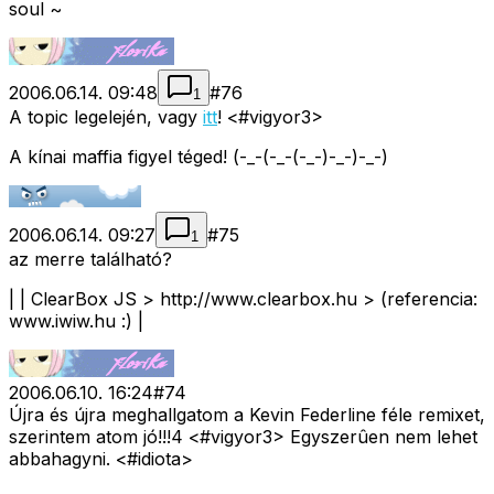
soul ~
2006.06.14. 09:48
#
76
1
A topic legelején, vagy
itt
! <#vigyor3>
A kínai maffia figyel téged! (-_-(-_-(-_-)-_-)-_-)
2006.06.14. 09:27
#
75
1
az merre található?
| | ClearBox JS > http://www.clearbox.hu > (referencia:
www.iwiw.hu :) |
2006.06.10. 16:24
#
74
Újra és újra meghallgatom a Kevin Federline féle remixet,
szerintem atom jó!!!4 <#vigyor3>
Egyszerûen nem lehet
abbahagyni. <#idiota>