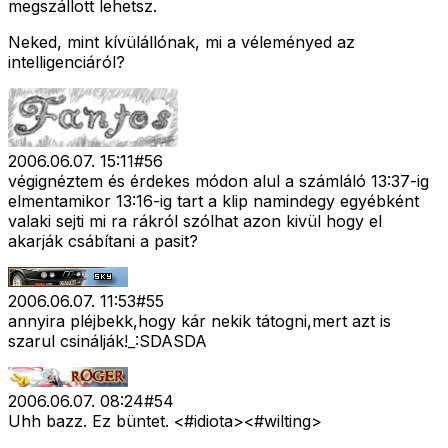
megszállott lehetsz.
Neked, mint kívülállónak, mi a véleményed az
intelligenciáról?
2006.06.07. 15:11
#
56
végignéztem és érdekes módon alul a számláló 13:37-ig
elmentamikor 13:16-ig tart a klip namindegy egyébként
valaki sejti mi ra rákról szólhat azon kivül hogy el
akarják csábítani a pasit?
2006.06.07. 11:53
#
55
annyira pléjbekk,hogy kár nekik tátogni,mert azt is
szarul csinálják!_:SDASDA
2006.06.07. 08:24
#
54
Uhh bazz. Ez büntet. <#idiota>
<#wilting>