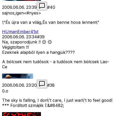
2006.06.06. 23:39
#
40
sajnos,igen<#nyes>
\"És újra van a világ,És van benne hova lennem\"
HUmanEmber41st
2006.06.06. 23:34
#
39
Na, szaporodjunk !! 😊 😊
Végigtoltam !!!
Ezeknek alapból ilyen a hangjuk????
A bölcsek nem tudósok - a tudósok nem bölcsek Lao-
Ce
2006.06.06. 23:20
#
38
0.o
The sky is falling, I don\'t care, I just wan\'t to feel good!
*** Fordított szmájlik (:&#8482;