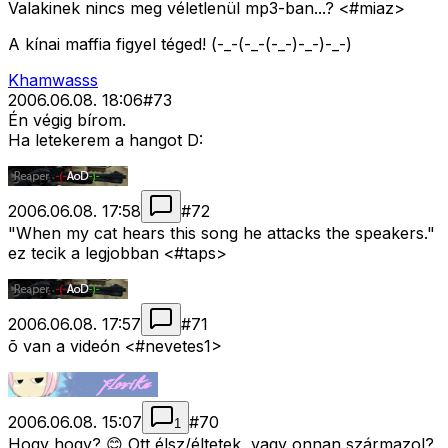
Valakinek nincs meg véletlenül mp3-ban...? <#miaz>
A kínai maffia figyel téged! (-_-(-_-(-_-)-_-)-_-)
Khamwasss
2006.06.08. 18:06
#
73
Én végig bírom.
Ha letekerem a hangot D:
2006.06.08. 17:58
#
72
"When my cat hears this song he attacks the speakers."
ez tecik a legjobban <#taps>
2006.06.08. 17:57
#
71
õ van a videón <#nevetes1>
2006.06.08. 15:07
#
70
1
Hogy hogy? 😊 Ott élsz/éltetek, vagy onnan származol?