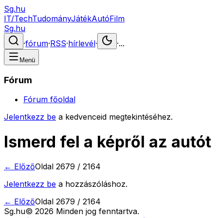
Sg.hu
IT/Tech
Tudomány
Játék
Autó
Film
Sg.hu
·
fórum
·
RSS
·
hírlevél
·
·
...
Menü
Fórum
Fórum főoldal
Jelentkezz be
a kedvenceid megtekintéséhez.
Ismerd fel a képről az autót
← Előző
Oldal
2679
/
2164
Jelentkezz be
a hozzászóláshoz.
← Előző
Oldal
2679
/
2164
Sg
.hu
©
2026
Minden jog fenntartva.