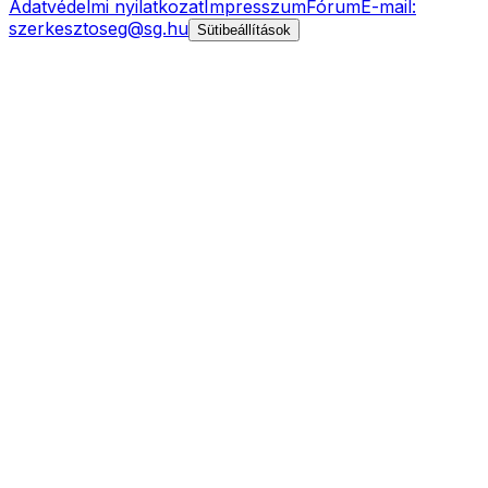
Adatvédelmi nyilatkozat
Impresszum
Fórum
E-mail:
szerkesztoseg@sg.hu
Sütibeállítások