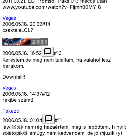
2011.07.21. EL: Tromsö- Paks 0-3 meccs után
www.youtube.com/watch?v=Fljmh80MY-8
Vegas
2006.05.18. 20:32
#
14
csaktaláLOL?
2006.05.18. 16:52
#
13
Kerestem de még nem találtam, ha valahol lesz
berakom.
Downhill!!
Vegas
2006.05.18. 14:37
#
12
rakjbe számt!
Takezó
2006.05.18. 01:04
#
11
lawl😄:😄 nemrég hazaértem, meg is lepõdtem, h nyílt
soiatopik😄 amúgy nem kedvencem, de jó mjuzik (y)