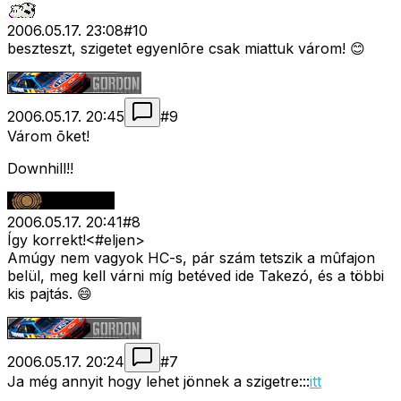
2006.05.17. 23:08
#
10
beszteszt, szigetet egyenlõre csak miattuk várom! 😊
2006.05.17. 20:45
#
9
Várom õket!
Downhill!!
2006.05.17. 20:41
#
8
Így korrekt!<#eljen>
Amúgy nem vagyok HC-s, pár szám tetszik a mûfajon
belül, meg kell várni míg betéved ide Takezó, és a többi
kis pajtás. 😄
2006.05.17. 20:24
#
7
Ja még annyit hogy lehet jönnek a szigetre:::
itt