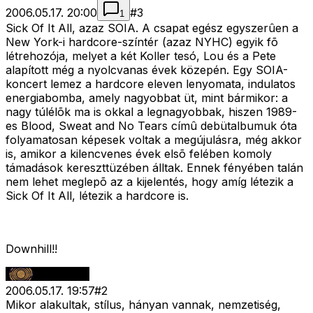
2006.05.17. 20:00
#
3
1
Sick Of It All, azaz SOIA. A csapat egész egyszerûen a
New York-i hardcore-színtér (azaz NYHC) egyik fõ
létrehozója, melyet a két Koller tesó, Lou és a Pete
alapított még a nyolcvanas évek közepén. Egy SOIA-
koncert lemez a hardcore eleven lenyomata, indulatos
energiabomba, amely nagyobbat üt, mint bármikor: a
nagy túlélõk ma is okkal a legnagyobbak, hiszen 1989-
es Blood, Sweat and No Tears címû debütalbumuk óta
folyamatosan képesek voltak a megújulásra, még akkor
is, amikor a kilencvenes évek elsõ felében komoly
támadások kereszttüzében álltak. Ennek fényében talán
nem lehet meglepõ az a kijelentés, hogy amíg létezik a
Sick Of It All, létezik a hardcore is.
Downhill!!
2006.05.17. 19:57
#
2
Mikor alakultak, stílus, hányan vannak, nemzetiség,