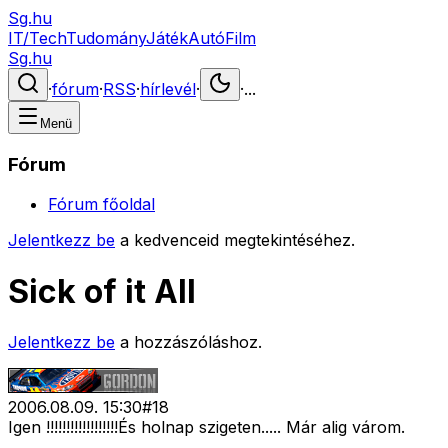
Sg.hu
IT/Tech
Tudomány
Játék
Autó
Film
Sg.hu
·
fórum
·
RSS
·
hírlevél
·
·
...
Menü
Fórum
Fórum főoldal
Jelentkezz be
a kedvenceid megtekintéséhez.
Sick of it All
Jelentkezz be
a hozzászóláshoz.
2006.08.09. 15:30
#
18
Igen !!!!!!!!!!!!!!!!!!És holnap szigeten..... Már alig várom.