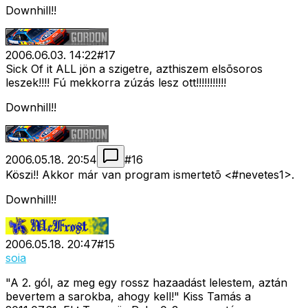
Downhill!!
2006.06.03. 14:22
#
17
Sick Of it ALL jön a szigetre, azthiszem elsõsoros
leszek!!!! Fú mekkorra zúzás lesz ott!!!!!!!!!!!
Downhill!!
2006.05.18. 20:54
#
16
Köszi!! Akkor már van program ismertetõ <#nevetes1>
.
Downhill!!
2006.05.18. 20:47
#
15
soia
"A 2. gól, az meg egy rossz hazaadást lelestem, aztán
bevertem a sarokba, ahogy kell!" Kiss Tamás a