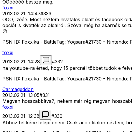
ÓÓóóóóó bassza meg.
foxxi
2013.02.21. 14:47
#
333
ÖÖÖ, izééé. Most néztem hivatalos oldalt és facebook olda
opciót is kivették az oldalról. Szóval még ha akarnék se t
😞
PSN ID: Foxxika - BattleTag: Yogsara#21730 - Nintendo: F
foxxi
2013.02.21. 14:28
#
332
ha youtube-ra érted, hogy 15 percnél többet tudok e felve
PSN ID: Foxxika - BattleTag: Yogsara#21730 - Nintendo: F
Carmageddon
2013.02.21. 13:05
#
331
Megvan hosszabbítva?, nekem már rég megvan hosszabbítva
foxxi
2013.02.21. 12:38
#
330
Ahhoz fel kéne telepítenem. Csak acc oldalon néztem, ho