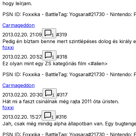
hogy leírjam.
PSN ID: Foxxika - BattleTag: Yogsara#21730 - Nintendo: F
Carmageddon
2013.02.20. 21:09
#
319
1
Pedig én bíztam benne mert szintlépéses dolog és király 
foxxi
2013.02.20. 20:52
#
318
1
Ez olyan mint egy ZS kategóriás film <#alien>
PSN ID: Foxxika - BattleTag: Yogsara#21730 - Nintendo: F
Carmageddon
2013.02.20. 20:30
#
317
1
Hát mi a faszt csinálnak még rajta 2011 óta úristen.
foxxi
2013.02.20. 15:27
#
316
1
Jah, csak még mindig alpha állapotban van. Egy bugtenger
PSN ID: Foxxika - BattleTag: Yogsara#21730 - Nintendo: F