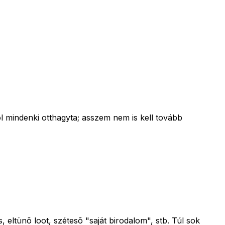
öl mindenki otthagyta; asszem nem is kell tovább
, eltünõ loot, szétesõ "saját birodalom", stb. Túl sok