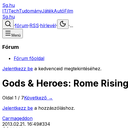
Sg.hu
IT/Tech
Tudomány
Játék
Autó
Film
Sg.hu
·
fórum
·
RSS
·
hírlevél
·
·
...
Menü
Fórum
Fórum főoldal
Jelentkezz be
a kedvenceid megtekintéséhez.
Gods & Heroes: Rome Risin
Oldal
1
/
7
Következő →
Jelentkezz be
a hozzászóláshoz.
Carmageddon
2013.02.21. 16:49
#
334