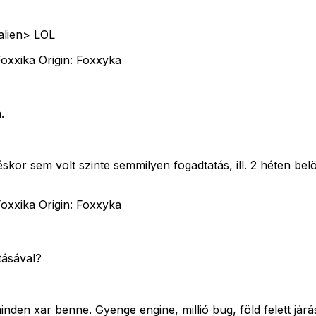
alien>
LOL
oxxika Origin: Foxxyka
.
skor sem volt szinte semmilyen fogadtatás, ill. 2 héten bel
oxxika Origin: Foxxyka
tásával?
nden xar benne. Gyenge engine, millió bug, föld felett járás