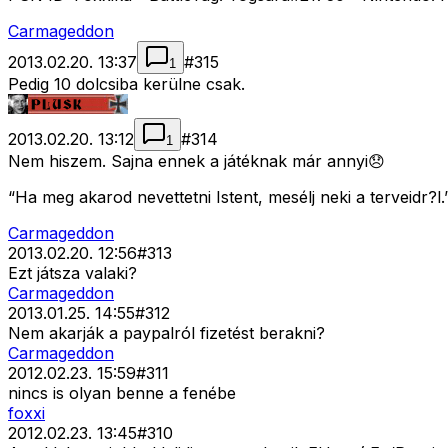
Carmageddon
2013.02.20. 13:37
#
315
1
Pedig 10 dolcsiba kerülne csak.
2013.02.20. 13:12
#
314
1
Nem hiszem. Sajna ennek a játéknak már annyi😞
“Ha meg akarod nevettetni Istent, mesélj neki a terveidr?l.
Carmageddon
2013.02.20. 12:56
#
313
Ezt játsza valaki?
Carmageddon
2013.01.25. 14:55
#
312
Nem akarják a paypalról fizetést berakni?
Carmageddon
2012.02.23. 15:59
#
311
nincs is olyan benne a fenébe
foxxi
2012.02.23. 13:45
#
310