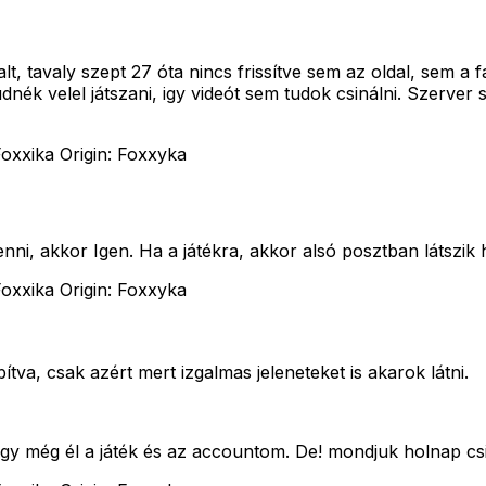
lt, tavaly szept 27 óta nincs frissítve sem az oldal, sem a
udnék velel játszani, igy videót sem tudok csinálni. Szerve
oxxika Origin: Foxxyka
nni, akkor Igen. Ha a játékra, akkor alsó posztban látszik 
oxxika Origin: Foxxyka
, csak azért mert izgalmas jeleneteket is akarok látni.
gy még él a játék és az accountom. De! mondjuk holnap csi