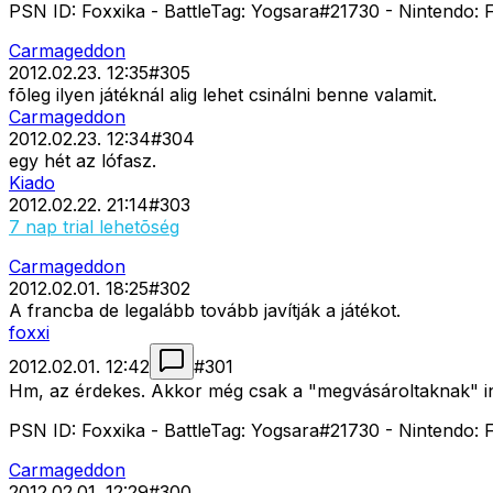
PSN ID: Foxxika - BattleTag: Yogsara#21730 - Nintendo: F
Carmageddon
2012.02.23. 12:35
#
305
fõleg ilyen játéknál alig lehet csinálni benne valamit.
Carmageddon
2012.02.23. 12:34
#
304
egy hét az lófasz.
Kiado
2012.02.22. 21:14
#
303
7 nap trial lehetõség
Carmageddon
2012.02.01. 18:25
#
302
A francba de legalább tovább javítják a játékot.
foxxi
2012.02.01. 12:42
#
301
Hm, az érdekes. Akkor még csak a "megvásároltaknak" ingy
PSN ID: Foxxika - BattleTag: Yogsara#21730 - Nintendo: F
Carmageddon
2012.02.01. 12:29
#
300