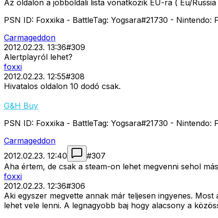
Az oldalon a jobboldali lista vonatkozik EU-ra ( Eu/Russia 
PSN ID: Foxxika - BattleTag: Yogsara#21730 - Nintendo: F
Carmageddon
2012.02.23. 13:36
#
309
Alertplayról lehet?
foxxi
2012.02.23. 12:55
#
308
Hivatalos oldalon 10 dodó csak.
G&H Buy
PSN ID: Foxxika - BattleTag: Yogsara#21730 - Nintendo: F
Carmageddon
2012.02.23. 12:40
#
307
Aha értem, de csak a steam-on lehet megvenni sehol más
foxxi
2012.02.23. 12:36
#
306
Aki egyszer megvette annak már teljesen ingyenes. Most 
lehet vele lenni. A legnagyobb baj hogy alacsony a közös