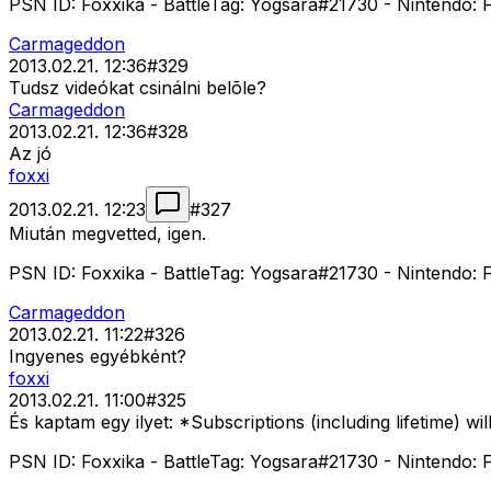
PSN ID: Foxxika - BattleTag: Yogsara#21730 - Nintendo: F
Carmageddon
2013.02.21. 12:36
#
329
Tudsz videókat csinálni belõle?
Carmageddon
2013.02.21. 12:36
#
328
Az jó
foxxi
2013.02.21. 12:23
#
327
Miután megvetted, igen.
PSN ID: Foxxika - BattleTag: Yogsara#21730 - Nintendo: F
Carmageddon
2013.02.21. 11:22
#
326
Ingyenes egyébként?
foxxi
2013.02.21. 11:00
#
325
És kaptam egy ilyet: *Subscriptions (including lifetime) w
PSN ID: Foxxika - BattleTag: Yogsara#21730 - Nintendo: F