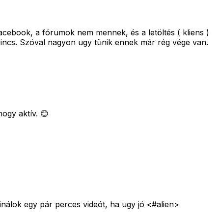
 facebook, a fórumok nem mennek, és a letöltés ( kliens )
r sincs. Szóval nagyon ugy tünik ennek már rég vége van.
hogy aktív. 😊
nálok egy pár perces videót, ha ugy jó <#alien>