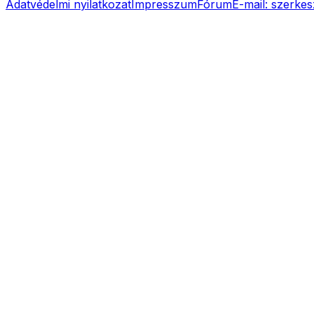
Adatvédelmi nyilatkozat
Impresszum
Fórum
E-mail:
szerkes