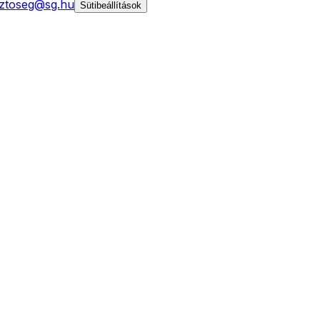
ztoseg@sg.hu
Sütibeállítások