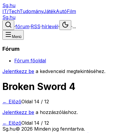
Sg.hu
IT/Tech
Tudomány
Játék
Autó
Film
Sg.hu
·
fórum
·
RSS
·
hírlevél
·
·
...
Menü
Fórum
Fórum főoldal
Jelentkezz be
a kedvenceid megtekintéséhez.
Broken Sword 4
← Előző
Oldal
14
/
12
Jelentkezz be
a hozzászóláshoz.
← Előző
Oldal
14
/
12
Sg
.hu
©
2026
Minden jog fenntartva.