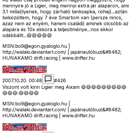
mennyire jó a Ligier, meg mennyi extra jár alapáron, ami
3.1 milla(ilyenek, hogy zárható tanksapka, röhej)...aztán
beközöltem, hogy 7 éve Smartom van (persze nincs,
azaz nem az enyém, hanem családi) aminek olcsóbb az
alapára és 10x ekkora a teljesítménye...nos ekkor
odébbállt...😄😄😄😄😄
MSN:
bo9@egon.gyaloglo.hu
|
http://walaki.deviantart.com/ | japánautóbuzi&#8482;
HUNAKAMO drift.racing | www.drifter.hu
2007.10.20. 00:48
#
426
Viszont volt kinn Ligier meg Aixam 😄😄😄😄😄😄😄😄😄
😄😄😄:😄😄😄😄
MSN:
bo9@egon.gyaloglo.hu
|
http://walaki.deviantart.com/ | japánautóbuzi&#8482;
HUNAKAMO drift.racing | www.drifter.hu