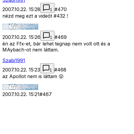
Szabi1991
2007.10.22. 15:28
#
470
1
nézd meg ezt a videót #432 !
2007.10.22. 15:26
#
469
1
én az Ffx-et, bár lehet tegnap nem volt ott és a
MAybach-ot nem láttam.
Szabi1991
2007.10.22. 15:23
#
468
1
az Apollot nem is láttam 😮
2007.10.22. 15:21
#
467