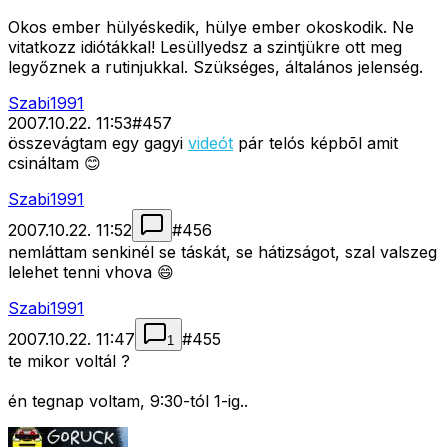
Okos ember hülyéskedik, hülye ember okoskodik. Ne
vitatkozz idiótákkal! Lesüllyedsz a szintjükre ott meg
legyőznek a rutinjukkal. Szükséges, általános jelenség.
Szabi1991
2007.10.22. 11:53
#
457
összevágtam egy gagyi
videót
pár telós képbõl amit
csináltam 😊
Szabi1991
2007.10.22. 11:52
#
456
nemláttam senkinél se táskát, se hátizságot, szal valszeg
lelehet tenni vhova 😄
Szabi1991
2007.10.22. 11:47
#
455
1
te mikor voltál ?
én tegnap voltam, 9:30-tól 1-ig..