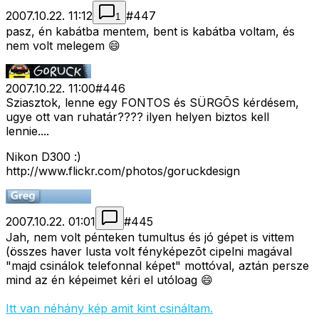
2007.10.22. 11:12
#
447
1
pasz, én kabátba mentem, bent is kabátba voltam, és
nem volt melegem 😄
2007.10.22. 11:00
#
446
Sziasztok, lenne egy FONTOS és SÜRGÕS kérdésem,
ugye ott van ruhatár???? ilyen helyen biztos kell
lennie....
Nikon D300 :)
http://www.flickr.com/photos/goruckdesign
2007.10.22. 01:01
#
445
Jah, nem volt pénteken tumultus és jó gépet is vittem
(összes haver lusta volt fényképezõt cipelni magával
"majd csinálok telefonnal képet" mottóval, aztán persze
mind az én képeimet kéri el utóloag 😄
Itt van néhány kép amit kint csináltam.