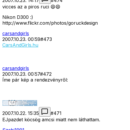
2007.10.23. 14:17
#
474
vicces az a piros ruci 😄😄
Nikon D300 :)
http://www.flickr.com/photos/goruckdesign
carsandgirls
2007.10.23. 00:59
#
473
CarsAndGirls.hu
carsandgirls
2007.10.23. 00:57
#
472
Íme pár kép a rendezvényrõl:
2007.10.22. 15:35
#
471
EJpazdet köcsög amcsi miatt nem láthattam.