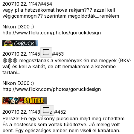
2007.10.22. 11:47
#
454
vagy pl a hátizsákomat hova rakjam??? azzal kell
végigcammogni?? szerintem megoldották...remélem
Nikon D300 :)
http://www.flickr.com/photos/goruckdesign
2007.10.22. 11:45
#
453
😄😄😄 megoszlanak a vélemények én ma megyek (BKV-
val) és kell a kabát, de ott nemakarom a kezembe
tartani...
Nikon D300 :)
http://www.flickr.com/photos/goruckdesign
2007.10.22. 11:43
#
452
2
Persze! Én egy vékony pulcsiban majd meg rohadtam.
És a hostessek sem voltak túlöltözve. Jó meleg volt
bent. Egy egészséges ember nem viseli el kabátban.