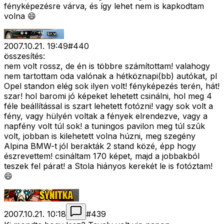
fényképezésre várva, és így lehet nem is kapkodtam
volna 😄
2007.10.21. 19:49
#
440
összesítés:
nem volt rossz, de én is többre számítottam! valahogy
nem tartottam oda valónak a hétköznapi(bb) autókat, pl
Opel standon elég sok ilyen volt! fényképezés terén, hát!
szar! hol baromi jó képeket lehetett csinálni, hol meg 4
féle beállítással is szart lehetett fotózni! vagy sok volt a
fény, vagy hülyén voltak a fények elrendezve, vagy a
napfény volt túl sok! a tuningos pavilon meg túl szûk
volt, jobban is kilehetett volna húzni, meg szegény
Alpina BMW-t jól berakták 2 stand közé, épp hogy
észrevettem! csináltam 170 képet, majd a jobbakból
teszek fel párat! a Stola hiányos kerekét le is fotóztam!
😄
2007.10.21. 10:18
#
439