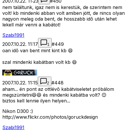
2007.10.22. 11:23
#
450
nem találtunk, igaz nem is kerestük, de szerintem nem
volt! kb mindenki abban volt amiben jött, de nincs olyan
nagyon meleg oda bent, de hosszabb idõ után lehet
lekell már venni a kabátot!
Szabi1991
2007.10.22. 11:17
#
449
1
oan idõ van bent mint kint kb 😄
szal mindenki kabátban volt kb 😄
2007.10.22. 11:15
#
448
2
aham... én pont az ottlévõ kabátviseletet próbálom
megszüntetni😄😄 és mindenki kabátba volt? 😊
biztos kell lennie ilyen helyen...
Nikon D300 :)
http://www.flickr.com/photos/goruckdesign
Szabi1991