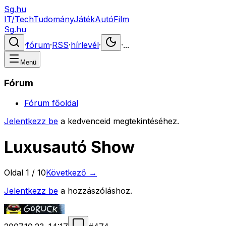
Sg.hu
IT/Tech
Tudomány
Játék
Autó
Film
Sg.hu
·
fórum
·
RSS
·
hírlevél
·
·
...
Menü
Fórum
Fórum főoldal
Jelentkezz be
a kedvenceid megtekintéséhez.
Luxusautó Show
Oldal
1
/
10
Következő →
Jelentkezz be
a hozzászóláshoz.