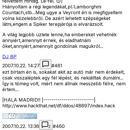
felvettem mindig. Le-fel. 😊)
Hiányoltam a régi legendákat,pl.:Lamborghini
Countach,stb...Meg ugye a Veyront én is megfigyeltem
volna közelebbrõl. De azért lehetett szépségeket
látni,engem a Spiker terepjárója is elvarázsolt.
A világ legjobb üzlete lenne,ha embereket vehetnék
annyiért,amennyit érnek, és eladhatnám
őket,annyiért,amennyit gondolnak magukról...
DJ BP
2007.10.22. 14:27
#
461
ezt bírtam én is, sokakat akit az autó már nem érdekelt,
csak visszaléptek egy fél lépést, és nekiálltak dumálni...
Így is tömeg volt, miért nem állnak messzebb félre, nem
értem...
|HALA MADRID!! |-------------------------|
http://www.hackthat.net/df/ddos/48897/index.hack
2007.10.22. 13:36
#
460
2