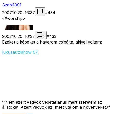
Szabi1991
2007.10.20. 16:37
#
434
<#worship>
2007.10.20. 16:33
#
433
1
Ezeket a képeket a haverom csinálta, akivel voltam:
luxusautóshow 07
\"Nem azért vagyok vegetáriánus mert szeretem az
állatokat. Azért vagyok az, mert utálom a növényeket.\"