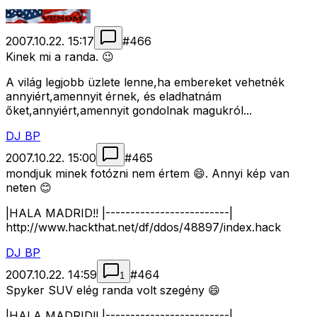
2007.10.22. 15:17
#
466
Kinek mi a randa. 😉
A világ legjobb üzlete lenne,ha embereket vehetnék
annyiért,amennyit érnek, és eladhatnám
őket,annyiért,amennyit gondolnak magukról...
DJ BP
2007.10.22. 15:00
#
465
mondjuk minek fotózni nem értem 😄. Annyi kép van
neten 😊
|HALA MADRID!! |-------------------------|
http://www.hackthat.net/df/ddos/48897/index.hack
DJ BP
2007.10.22. 14:59
#
464
1
Spyker SUV elég randa volt szegény 😄
|HALA MADRID!! |-------------------------|