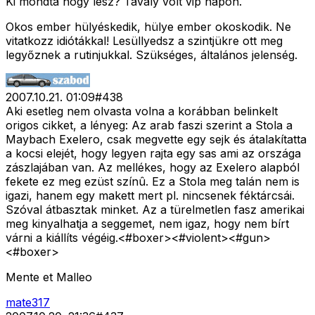
Ki mondta hogy lesz? Tavaly volt vip napon.
Okos ember hülyéskedik, hülye ember okoskodik. Ne
vitatkozz idiótákkal! Lesüllyedsz a szintjükre ott meg
legyőznek a rutinjukkal. Szükséges, általános jelenség.
2007.10.21. 01:09
#
438
Aki esetleg nem olvasta volna a korábban belinkelt
origos cikket, a lényeg: Az arab faszi szerint a Stola a
Maybach Exelero, csak megvette egy sejk és átalakítatta
a kocsi elejét, hogy legyen rajta egy sas ami az országa
zászlajában van. Az mellékes, hogy az Exelero alapból
fekete ez meg ezüst színû. Ez a Stola meg talán nem is
igazi, hanem egy makett mert pl. nincsenek féktárcsái.
Szóval átbasztak minket. Az a türelmetlen fasz amerikai
meg kinyalhatja a seggemet, nem igaz, hogy nem bírt
várni a kiállíts végéig.<#boxer>
<#violent>
<#gun>
<#boxer>
Mente et Malleo
mate317