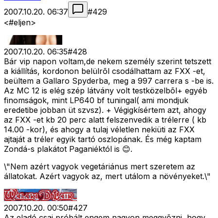
2007.10.20. 06:37
#
429
<#eljen>
2007.10.20. 06:35
#
428
Bár vip napon voltam,de nekem személy szerint tetszett
a kiállítás, kordonon belülrõl csodálhattam az FXX -et,
beültem a Gallaro Spyderba, meg a 997 carrera s -be is.
Az MC 12 is elég szép látvány volt testközelbõl+ egyéb
finomságok, mint LP640 bf tuningal( ami mondjuk
eredetibe jobban üt szvsz). + Végigkísértem azt, ahogy
az FXX -et kb 20 perc alatt felszenvedik a trélerre ( kb
14.00 -kor), és ahogy a tulaj véletlen nekiüti az FXX
ajtaját a tréler egyik tartó oszlopának. És még kaptam
Zondá-s plakátot Paganiéktól is 😊.
\"Nem azért vagyok vegetáriánus mert szeretem az
állatokat. Azért vagyok az, mert utálom a növényeket.\"
2007.10.20. 00:50
#
427
Az eladó csaj próbált engem nagyon meggyõzni, hogy