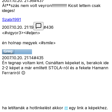
2007.10.20. 21:36
#
437
Át**szás nem volt veyron!!!!!!!!!!!!!!! Kicsit lettem csak
ideges!
Szabi1991
2007.10.20. 21:19
#
436
<#vigyor3>
<#eljen>
én holnap megyek <#smile>
2007.10.20. 21:14
#
435
Én tegnap voltam kint. Csináltam képeket is, berakok ide
2-2 képet a már említett STOLA-ról és a fekete Hamann
Ferrariról 😊
ha letiltanák a hotlinkelést akkor
itt
egy link a képekhez.