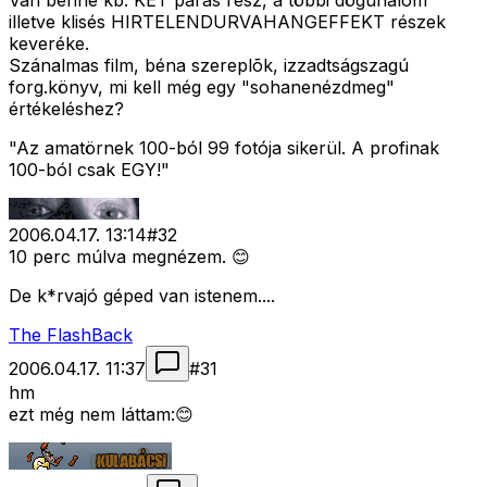
Van benne kb. KÉT parás rész, a többi dögunalom
illetve klisés HIRTELENDURVAHANGEFFEKT részek
keveréke.
Szánalmas film, béna szereplõk, izzadtságszagú
forg.könyv, mi kell még egy "sohanenézdmeg"
értékeléshez?
"Az amatörnek 100-ból 99 fotója sikerül. A profinak
100-ból csak EGY!"
2006.04.17. 13:14
#
32
10 perc múlva megnézem. 😊
De k*rvajó géped van istenem....
The FlashBack
2006.04.17. 11:37
#
31
hm
ezt még nem láttam:😊