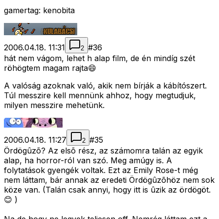
gamertag: kenobita
2006.04.18. 11:31
#
36
2
hát nem vágom, lehet h alap film, de én mindíg szét
röhögtem magam rajta😄
A valóság azoknak való, akik nem bírják a kábítószert.
Túl messzire kell mennünk ahhoz, hogy megtudjuk,
milyen messzire mehetünk.
2006.04.18. 11:27
#
35
2
Ördögûzõ? Az elsõ rész, az számomra talán az egyik
alap, ha horror-ról van szó. Meg amúgy is. A
folytatások gyengék voltak. Ezt az Emily Rose-t még
nem láttam, bár annak az eredeti Ördögûzõhöz nem sok
köze van. (Talán csak annyi, hogy itt is ûzik az ördögöt.
😊 )