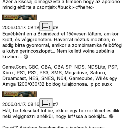
Azér a kiscsaj jólmegszívta a filmben hogy az ápolónõ
mindig eltörte a csontjait<#buck>
<#hehe>
2006.04.17. 08:18
#
8
1
Egyébként én a Braindead-et 15évesen láttam, amikor
kijött, és végigröhötem. Haverral néztük moziban, õ
addig bírta gyomorral, amikor a zombimamika felböfögi
a kutya gerincoszlopát... Nem kellett volna zabálnia
közben... 😄
Game.Com, GBC, GBA, GBA SP, NDS, NDSLite, PSP,
Xbox, PS1, PS2, PS3, SMS, Megadrive, Saturn,
Dreamcast, NES, SNES, N64, Gamecube, Wii és egy
Amiga 1200/030/32 boldog tulajdonosa. :p pc suxx
2006.04.17. 08:16
#
7
1
Hát, ha feleseket tol be, akkor egy horrorfilmet és illik
neki végignézni anélkül, hogy lef*ssa a bokáját... 😄
David2: Ajánlom figyelmedbe a japánok horror-