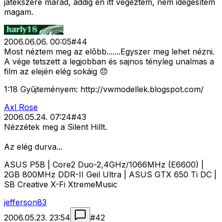
játékszere marad, addig én itt végeztem, nem idegesítem
magam.
2006.06.06. 00:05
#
44
Most néztem meg az elõbb.......Egyszer meg lehet nézni.
A vége tetszett a legjobban és sajnos tényleg unalmas a
film az elején elég sokáig 😞
1:18 Gyűjteményem: http://vwmodellek.blogspot.com/
Axl Rose
2006.05.24. 07:24
#
43
Nézzétek meg a Silent Hillt.
Az elég durva...
ASUS P5B | Core2 Duo-2,4GHz/1066MHz (E6600) |
2GB 800MHz DDR-II Geil Ultra | ASUS GTX 650 Ti DC |
SB Creative X-Fi XtremeMusic
jefferson83
2006.05.23. 23:54
#
42