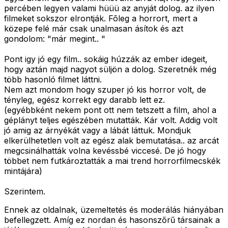
percében legyen valami hüüü az anyját dolog. az ilyen
filmeket sokszor elrontják. Fõleg a horrort, mert a
közepe felé már csak unalmasan ásítok és azt
gondolom: "már megint.. "
Pont igy jó egy film.. sokáig húzzák az ember idegeit,
hogy aztán majd nagyot süljön a dolog. Szeretnék még
több hasonló filmet láttni.
Nem azt mondom hogy szuper jó kis horror volt, de
tényleg, egész korrekt egy darabb lett ez.
(egyébbként nekem pont ott nem tetszett a film, ahol a
géplányt teljes egészében mutatták. Kár volt. Addig volt
jó amig az árnyékát vagy a lábát láttuk. Mondjuk
elkerülhetetlen volt az egész alak bemutatása.. az arcát
megcsinálhatták volna kevéssbé viccesé. De jó hogy
többet nem futkároztatták a mai trend horrorfilmecskék
mintájára)
Szerintem.
Ennek az oldalnak, üzemeltetés és moderálás hiányában
befellegzett. Amíg ez nordan és hasonszőrű társainak a