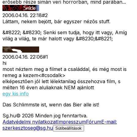
erõsebb része simán veri horrorban, mind parában...
2006.04.16. 22:18
#
2
Láttam, nekem bejött, bár egyszer nézõs stuff.
&#8222; &#8230; Senki sem tudja, hogy itt vagy, Amíg
világ a világ, te már halott vagy &#8230;&#8221;
2006.04.16. 22:06
#
1
hi
most néztem meg a filmet a családdal, és még most is
remeg a kezem<#csodalk>
elképesztõen jól lett lélektanilag összehozva film, s
mélten 16 éven aluliaknak NEM ajánlott
egy kis info
Das Schlimmste ist, wenn das Bier alle ist!
Sg
.hu
©
2026
Minden jog fenntartva.
Adatvédelmi nyilatkozat
Impresszum
Fórum
E-mail:
szerkesztoseg@sg.hu
Sütibeállítások