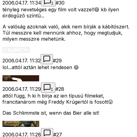
2006.04.17. 11:34
#
30
1
tényleg nevetséges egy film volt vazze!!😄 kb ilyen
ördögûzõ színtû...
A valóság azoknak való, akik nem bírják a kábítószert.
Túl messzire kell mennünk ahhoz, hogy megtudjuk,
milyen messzire mehetünk.
2006.04.17. 11:32
#
29
lol...attól aztán lehet rendesen 😄
2006.04.17. 11:29
#
28
1
attól függ, h ki h bírja az ien típusú filmeket,
francitanárom még Freddy Krúgertól is fosott😛
Das Schlimmste ist, wenn das Bier alle ist!
2006.04.17. 11:28
#
27