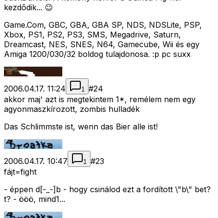
kezdõdik... 😉
Game.Com, GBC, GBA, GBA SP, NDS, NDSLite, PSP,
Xbox, PS1, PS2, PS3, SMS, Megadrive, Saturn,
Dreamcast, NES, SNES, N64, Gamecube, Wii és egy
Amiga 1200/030/32 boldog tulajdonosa. :p pc suxx
2006.04.17. 11:24
#
24
1
akkor maj' azt is megtekintem 1*, remélem nem egy
agyonmaszkírozott, zombis hulladék
Das Schlimmste ist, wenn das Bier alle ist!
2006.04.17. 10:47
#
23
1
fájt=fight
- éppen d[-_-]b - hogy csinálod ezt a fordított \"b\" bet?
t? - ööö, mind1...