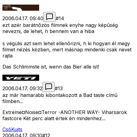
2006.04.17. 09:40
#
14
ezt azér barátnõzös filmnek enyhe nagy képûség
nevezni, de lehet, h bennem van a hiba
s végülis azt sem lehet ellenõrizni, h ki hogyan él megy
filmet nézés közben, mert másnap mindenki csak nevet
rajta
Das Schlimmste ist, wenn das Bier alle ist!
2006.04.17. 09:32
#
13
az már hamarabb kibontakozott a Bad taste címû
filmben...
Extreme¤Noise¤Terror -ANOTHER WAY- Viharsarok
fastcore Két perc alatt értek én mindenhez...
CsőKujts
2006.04.17. 09:10
#
12