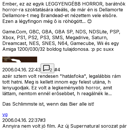
Ember, ez az egyik LEGGYENGÉBB HORROR, barátnõk
horror-ra szoktatására ideális, de már én is Dellamorte
Dellamore-t meg Braindead-et nézettem vele elsõre.
Ezen a légyfingon még õ is röhögött... 😊
Game.Com, GBC, GBA, GBA SP, NDS, NDSLite, PSP,
Xbox, PS1, PS2, PS3, SMS, Megadrive, Saturn,
Dreamcast, NES, SNES, N64, Gamecube, Wii és egy
Amiga 1200/030/32 boldog tulajdonosa. :p pc suxx
2006.04.16. 22:43
#
4
2
azér sztem volt rendesen "hatásfoka", legalábbis rám
tott hatni. Meg is kellett innom egy felest utána, h
lenyugodjak. Ez volt a legkeményebb horror, amit
láttam, nemtom ennél erõsebbet, h reagálnék le...
Das Schlimmste ist, wenn das Bier alle ist!
vg
2006.04.16. 22:37
#
3
Annyira nem volt jó film. Az új Supernatural sorozat pár