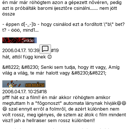
én már már röhögtem azon a gépezett nõvéren, pedig
azt is próbálták baromi ijesztõre csinálni....... nem jött
össze
- éppen d[-_-]b - hogy csinálod ezt a fordított \"b\" bet?
t? - ööö, mind1...
2006.04.17. 10:39
#
19
hát, attól függ kinek 😊
&#8222; &#8230; Senki sem tudja, hogy itt vagy, Amíg
világ a világ, te már halott vagy &#8230;&#8221;
2006.04.17. 10:25
#
18
pfff hát ez a film!! én már akkor röhögtem amikor
megtuttam h a "fõgonoszt" automata lánynak hívják😄😄
😄 szal ennyit errõl a folmrõl, de azért különben nem
volt rossz, meg igényes, de sztem az átok c film mindent
visz!! jah a hellraiser sem rossz különben!!