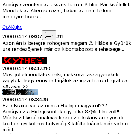
Amúgy szerintem az összes hörrör B film. Pár kivétellel.
Mondjuk az Alien sorozat, habár az nem tudom
mennyire horror.
CsőKujts
2006.04.17. 09:07
#
11
1
Azon én is betegre röhögtem magam 😊 Hiába a Gyûrûk
ura rendezõjének már ott kibontakozott a tehetsége...
2006.04.17. 08:47
#
10
Most jól elmondtátok neki, mekkora faszagyerekek
vagytok, hogy ennyire bírjátok az igazi horrort, gratula
<#zavart2>
2006.04.17. 08:34
#
9
Ez a Braindead az nem a Hullajó magyarul???
Amúgy ez a Hidegcsontok egy ritka SZ@r film volt!!
Már kezd kissé unalmas lenni ez a kislány aranyos de
közben gyilkol -os hülyeség.Kitalálhatnának már valami
mást.