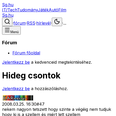
Sg.hu
IT/Tech
Tudomány
Játék
Autó
Film
Sg.hu
·
fórum
·
RSS
·
hírlevél
·
·
...
Menü
Fórum
Fórum főoldal
Jelentkezz be
a kedvenceid megtekintéséhez.
Hideg csontok
Jelentkezz be
a hozzászóláshoz.
2008.03.25. 16:30
#
47
nekem nagyon tetszett hogy szinte a végéig nem tudjuk
hogy ki is a szellem és miért lett szellem