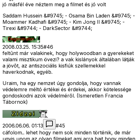
jó másfél éve néztem meg a filmet és jó volt
Saddam Hussein &#9745; - Osama Bin Laden &#9745; -
Moammer Kadhafi &#9745; - Kim Jong Il &#9745; -
Tirexi &#9744; - DarkSector &#9744;
2008.03.25. 15:35
#
46
feltûnt már valakinek, hogy holywoodban a gyerekeket
valami misztikum övezi? a vak kislányok általában látják
a jövõt, az antiszociális kisfiúk szellemekkel
haverkodnak, egyéb.
Uraim, ha egy nemzet úgy gondolja, hogy vannak
védelemre méltó értékei és érdekei, akkor kötelessége
gondoskodni azok védelméről. (Ismeretlen Francia
Tábornok)
2006.06.06. 01:13
#
45
cáfolom.. lehet hogy nem sok minden történik, de már
ugyis unom az olyan filmeket ami arra hajt hogy minden