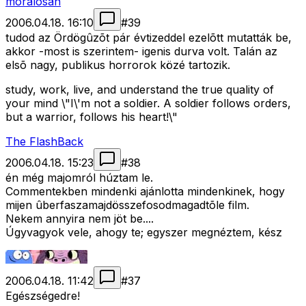
moralosan
2006.04.18. 16:10
#
39
tudod az Ördögûzõt pár évtizeddel ezelõtt mutatták be,
akkor -most is szerintem- igenis durva volt. Talán az
elsõ nagy, publikus horrorok közé tartozik.
study, work, live, and understand the true quality of
your mind \"I\'m not a soldier. A soldier follows orders,
but a warrior, follows his heart!\"
The FlashBack
2006.04.18. 15:23
#
38
én még majomról húztam le.
Commentekben mindenki ajánlotta mindenkinek, hogy
mijen ûberfaszamajdösszefosodmagadtõle film.
Nekem annyira nem jöt be....
Úgyvagyok vele, ahogy te; egyszer megnéztem, kész
2006.04.18. 11:42
#
37
Egészségedre!