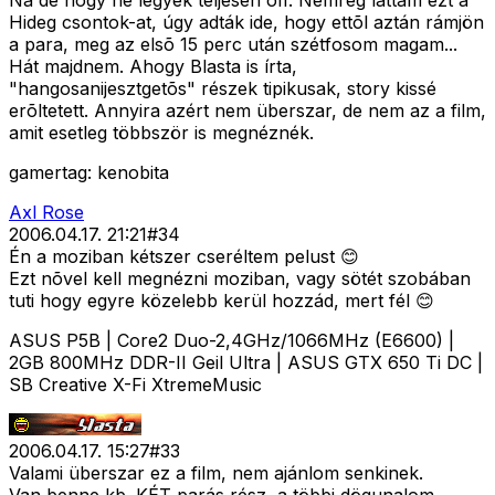
Na de hogy ne legyek teljesen off. Nemrég láttam ezt a
Hideg csontok-at, úgy adták ide, hogy ettõl aztán rámjön
a para, meg az elsõ 15 perc után szétfosom magam...
Hát majdnem. Ahogy Blasta is írta,
"hangosanijesztgetõs" részek tipikusak, story kissé
erõltetett. Annyira azért nem überszar, de nem az a film,
amit esetleg többször is megnéznék.
gamertag: kenobita
Axl Rose
2006.04.17. 21:21
#
34
Én a moziban kétszer cseréltem pelust 😊
Ezt nõvel kell megnézni moziban, vagy sötét szobában
tuti hogy egyre közelebb kerül hozzád, mert fél 😊
ASUS P5B | Core2 Duo-2,4GHz/1066MHz (E6600) |
2GB 800MHz DDR-II Geil Ultra | ASUS GTX 650 Ti DC |
SB Creative X-Fi XtremeMusic
2006.04.17. 15:27
#
33
Valami überszar ez a film, nem ajánlom senkinek.