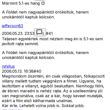
Mármint 5.1-es hang 😊
A Földet nem nagyapáinktól örököltük, hanem
unokáinktól kaptuk kölcsön.
jefferson83
2006.05.23. 23:53
#
41
1
Teljesen egyetértek most néztem meg én is 5.1-es sem
javított rajta semmit.
A Földet nem nagyapáinktól örököltük, hanem
unokáinktól kaptuk kölcsön.
nihillus
2006.05.13. 16:38
#
40
Megmondom õszintén, én csak világosban, fölkapcsolt
villany mellett tudtam végignézni a filmet. Ugyanis, ha
leoltottam a villanyt, egybõl bealudtam. Nemhogy félni,
de ébren maradni is nehéz rajta. Az a szelleemlány jól
van megcsinálva, csak az a kár, hogy keveet mutatják,
ezért a film elsõ kétharmada unalmas.
Kár érte. Lehetett volna jobb is. Sokkal jobb.