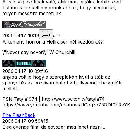
A valóság azoknak való, akik nem bírják a kábítószert.
Túl messzire kell mennünk ahhoz, hogy megtudjuk,
milyen messzire mehetünk.
2006.04.17. 10:18
#
17
3
A kemény horror a Hellraiser-nél kezdõdik.😊)
\"Never say never!\" W Churchill
2006.04.17. 10:09
#
16
anyiba volt jó hogy a szereplökön kivül a stáb az
spanyol és ez pozitivan hatott a hollywood-i hasonlók
mellett...
PSN:Tatyla1974 | http://www.twitch.tv/tatyla74
https://www.youtube.com/channel/UCogzoZ5ODf0hReY
The FlashBack
2006.04.17. 09:59
#
15
Elég gyenge film, de egyszer meg lehet nézni...