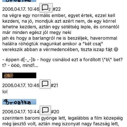
2006.04.17. 10:46
#
22
2
na végre egy normális ember, egyet értek, ezzel kell
kezdeni, na jó, mondjuk azt azért nem, de egy körrel
lehetne kezdeni, aztán egy sötétség leple, és onnantól
már minden egész jól megy neki
jah és hogy a barlangról ne is beszéljek, haverommal
halálra röhögtük magunkat amikor a "két csaj"
verekszik abban a vérmedencében, tiszta iszap fájt 😄
- éppen d[-_-]b - hogy csinálod ezt a fordított \"b\" bet?
t? - ööö, mind1...
2006.04.17. 10:46
#
21
lol
2006.04.17. 10:44
#
20
szerintem baromi gyönge lett, legalábbis a film közepéig
még ijesztõ volt, aztán meg iszonyat nagy faszság lett,