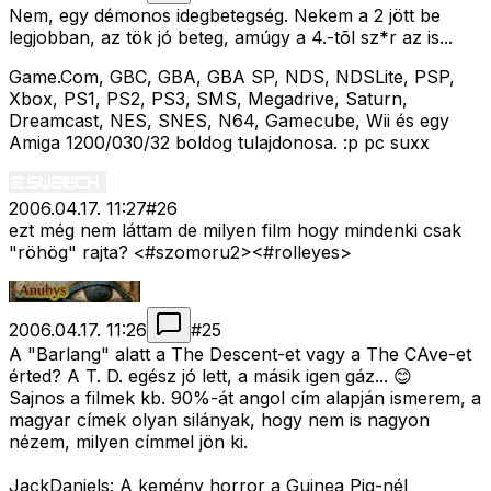
Nem, egy démonos idegbetegség. Nekem a 2 jött be
legjobban, az tök jó beteg, amúgy a 4.-tõl sz*r az is...
Game.Com, GBC, GBA, GBA SP, NDS, NDSLite, PSP,
Xbox, PS1, PS2, PS3, SMS, Megadrive, Saturn,
Dreamcast, NES, SNES, N64, Gamecube, Wii és egy
Amiga 1200/030/32 boldog tulajdonosa. :p pc suxx
2006.04.17. 11:27
#
26
ezt még nem láttam de milyen film hogy mindenki csak
"röhög" rajta? <#szomoru2>
<#rolleyes>
2006.04.17. 11:26
#
25
A "Barlang" alatt a The Descent-et vagy a The CAve-et
érted? A T. D. egész jó lett, a másik igen gáz... 😊
Sajnos a filmek kb. 90%-át angol cím alapján ismerem, a
magyar címek olyan silányak, hogy nem is nagyon
nézem, milyen címmel jön ki.
JackDaniels: A kemény horror a Guinea Pig-nél