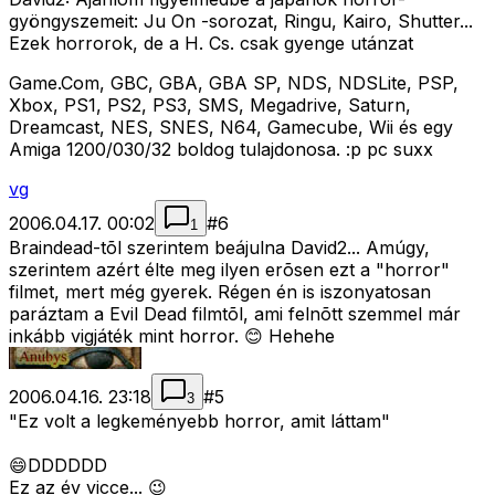
gyöngyszemeit: Ju On -sorozat, Ringu, Kairo, Shutter...
Ezek horrorok, de a H. Cs. csak gyenge utánzat
Game.Com, GBC, GBA, GBA SP, NDS, NDSLite, PSP,
Xbox, PS1, PS2, PS3, SMS, Megadrive, Saturn,
Dreamcast, NES, SNES, N64, Gamecube, Wii és egy
Amiga 1200/030/32 boldog tulajdonosa. :p pc suxx
vg
2006.04.17. 00:02
#
6
1
Braindead-tõl szerintem beájulna David2... Amúgy,
szerintem azért élte meg ilyen erõsen ezt a "horror"
filmet, mert még gyerek. Régen én is iszonyatosan
paráztam a Evil Dead filmtõl, ami felnõtt szemmel már
inkább vigjáték mint horror. 😊 Hehehe
2006.04.16. 23:18
#
5
3
"Ez volt a legkeményebb horror, amit láttam"
😄DDDDDD
Ez az év vicce... 😉