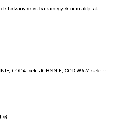
de halványan és ha rámegyek nem álítja át.
NNIE, COD4 nick: JOHNNIE, COD WAW nick: --
t 😄