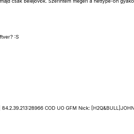
majd csak belejövök. Szerintem megéri a nettype-on gyako
ftver? :S
hu| 84.2.39.213:28966 COD UO GFM Nick: [H2Q&BULL]JOH