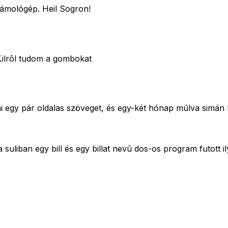
zámológép. Heil Sogron!
vülrõl tudom a gombokat
rni egy pár oldalas szöveget, és egy-két hónap múlva simán
liban egy bill és egy billat nevû dos-os program futott i