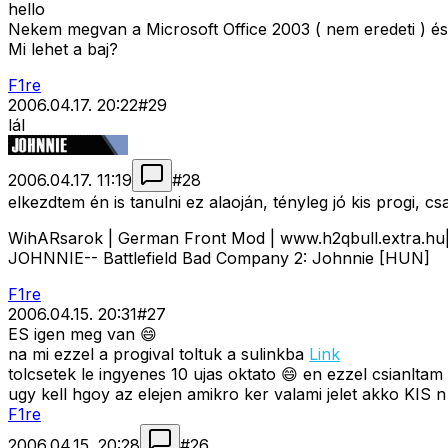
hello
Nekem megvan a Microsoft Office 2003 ( nem eredeti ) és
Mi lehet a baj?
F1re
2006.04.17. 20:22
#
29
lál
2006.04.17. 11:19
#
28
elkezdtem én is tanulni ez alaoján, tényleg jó kis progi, cs
WihARsarok | German Front Mod | www.h2qbull.extra.
JOHNNIE-- Battlefield Bad Company 2: Johnnie [HUN]
F1re
2006.04.15. 20:31
#
27
ES igen meg van 😄
na mi ezzel a progival toltuk a sulinkba
Link
tolcsetek le ingyenes 10 ujas oktato 😄 en ezzel csianltam
ugy kell hgoy az elejen amikro ker valami jelet akko KIS n 
F1re
2006.04.15. 20:28
#
26