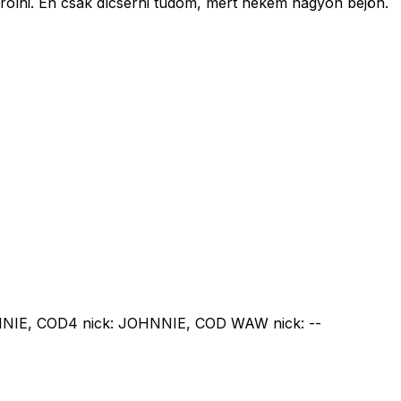
rolni. Én csak dícsérni tudom, mert nekem nagyon bejön.
NNIE, COD4 nick: JOHNNIE, COD WAW nick: --