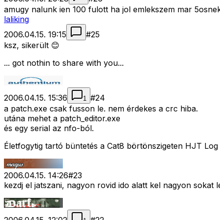
amugy nalunk ien 100 fulott ha jol emlekszem mar 5osnek
laliking
2006.04.15. 19:15
#
25
ksz, sikerült 😊
... got nothin to share with you...
2006.04.15. 15:36
#
24
1
a patch.exe csak fusson le. nem érdekes a crc hiba.
utána mehet a patch_editor.exe
és egy serial az nfo-ból.
Életfogytig tartó büntetés a Cat8 börtönszigeten HJT Lo
2006.04.15. 14:26
#
23
kezdj el jatszani, nagyon rovid ido alatt kel nagyon sokat l