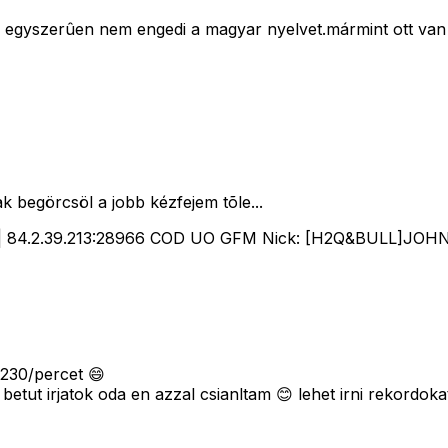
 egyszerûen nem engedi a magyar nyelvet.mármint ott van 
ak begörcsöl a jobb kézfejem tõle...
hu| 84.2.39.213:28966 COD UO GFM Nick: [H2Q&BULL]JOH
 230/percet 😄
betut irjatok oda en azzal csianltam 😊 lehet irni rekordoka