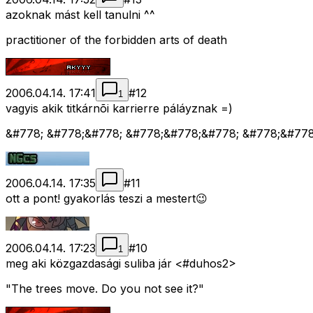
azoknak mást kell tanulni ^^
practitioner of the forbidden arts of death
2006.04.14. 17:41
#
12
1
vagyis akik titkárnõi karrierre páláyznak =)
&#778; &#778;&#778; &#778;&#778;&#778; &#778;&#77
2006.04.14. 17:35
#
11
ott a pont! gyakorlás teszi a mestert😉
2006.04.14. 17:23
#
10
1
meg aki közgazdasági suliba jár <#duhos2>
"The trees move. Do you not see it?"