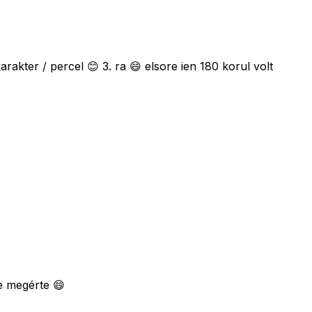
rakter / percel 😊 3. ra 😄 elsore ien 180 korul volt
e megérte 😄