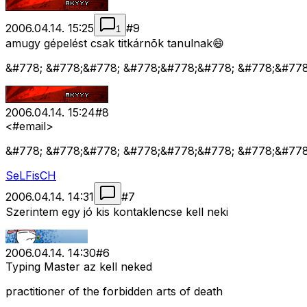
2006.04.14. 15:25
#
9
1
amugy gépelést csak titkárnõk tanulnak😄
&#778; &#778;&#778; &#778;&#778;&#778; &#778;&#77
2006.04.14. 15:24
#
8
<#email>
&#778; &#778;&#778; &#778;&#778;&#778; &#778;&#77
SeLFisCH
2006.04.14. 14:31
#
7
Szerintem egy jó kis kontaklencse kell neki
2006.04.14. 14:30
#
6
Typing Master az kell neked
practitioner of the forbidden arts of death