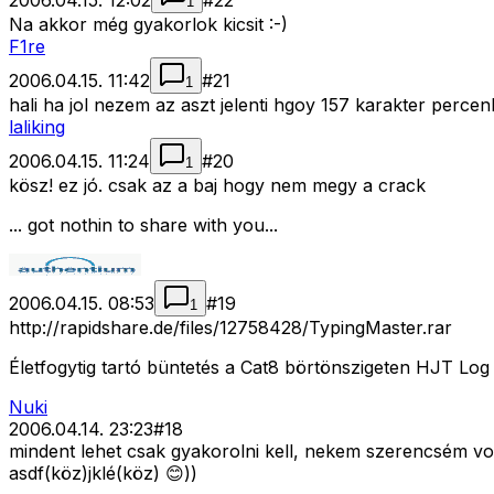
2006.04.15. 12:02
#
22
1
Na akkor még gyakorlok kicsit :-)
F1re
2006.04.15. 11:42
#
21
1
hali ha jol nezem az aszt jelenti hgoy 157 karakter percenk
laliking
2006.04.15. 11:24
#
20
1
kösz! ez jó. csak az a baj hogy nem megy a crack
... got nothin to share with you...
2006.04.15. 08:53
#
19
1
http://rapidshare.de/files/12758428/TypingMaster.rar
Életfogytig tartó büntetés a Cat8 börtönszigeten HJT Lo
Nuki
2006.04.14. 23:23
#
18
mindent lehet csak gyakorolni kell, nekem szerencsém v
asdf(köz)jklé(köz) 😊))