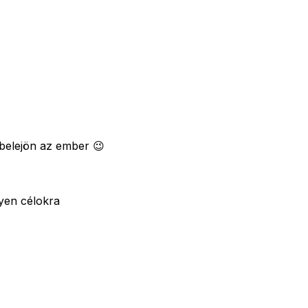
 belejön az ember 😉
lyen célokra