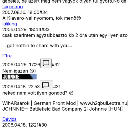
gépelés, de azért még nem vagyok olyan túl gyors.No de 
luigimario
2007.08.16. 18:00
#
34
A Klavaro-val nyomom, tök menõ😊
laliking
2006.04.29. 18:44
#
33
csak szerintem agyzsibbasztó kb 2 óra után egy ilyen szo
... got nothin to share with you...
F1re
2006.04.29. 17:26
#
32
Nem igazan 😊)
2006.04.18. 22:53
#
31
1
neked nem volt ilyen gondod? 😊
WihARsarok | German Front Mod | www.h2qbull.extra.
JOHNNIE-- Battlefield Bad Company 2: Johnnie [HUN]
Dévids
2006.04.18. 12:21
#
30