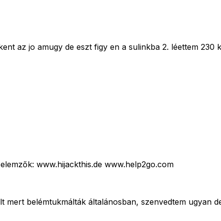
ent az jo amugy de eszt figy en a sulinkba 2. léettem 230 ka
g elemzők: www.hijackthis.de www.help2go.com
olt mert belémtukmálták általánosban, szenvedtem ugyan d