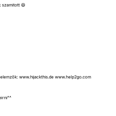
 szamitott 😄
g elemzők: www.hijackthis.de www.help2go.com
eirni^^