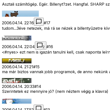
Asztali számítógép. Egér. Billenyt?zet. Hangfal. SHARP s
2006.04.14. 22:16
#
17
tudom...3éve netezek, má rá se nézek a billentyûzetre kí
2006.04.14. 22:04
#
16
2
<#nyes>
ezt nem is igazán tanulni kell, csak naponta leí
2006.04.14. 21:21
#
15
ma már biztos vannak jobb programok, de anno nekünk a su
2006.04.14. 20:33
#
14
Szerintetek ez mennyire jó? (nem néztem végig a klavra)
2006.04.14. 17:52
#
13