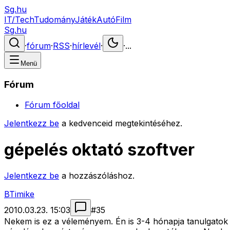
Sg.hu
IT/Tech
Tudomány
Játék
Autó
Film
Sg.hu
·
fórum
·
RSS
·
hírlevél
·
·
...
Menü
Fórum
Fórum főoldal
Jelentkezz be
a kedvenceid megtekintéséhez.
gépelés oktató szoftver
Jelentkezz be
a hozzászóláshoz.
BTimike
2010.03.23. 15:03
#
35
Nekem is ez a véleményem. Én is 3-4 hónapja tanulgatok