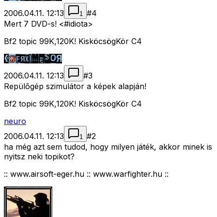
2006.04.11. 12:13
#
4
1
Mert 7 DVD-s! <#idiota>
Bf2 topic 99K,120K! KisköcsögKör C4
2006.04.11. 12:13
#
3
Repülõgép szimulátor a képek alapján!
Bf2 topic 99K,120K! KisköcsögKör C4
neuro
2006.04.11. 12:13
#
2
1
ha még azt sem tudod, hogy milyen játék, akkor minek is
nyitsz neki topikot?
:: www.airsoft-eger.hu :: www.warfighter.hu ::