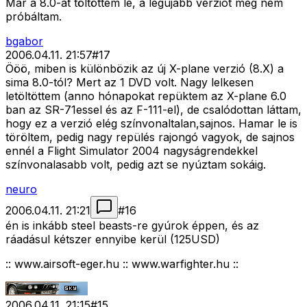
Már a 8.0-át töltöttem le, a legújabb verziót még nem
próbáltam.
bgabor
2006.04.11. 21:57
#
17
Ööö, miben is különbözik az új X-plane verzió (8.X) a
sima 8.0-tól? Mert az 1 DVD volt. Nagy lelkesen
letöltöttem (anno hónapokat repüktem az X-plane 6.0
ban az SR-71essel és az F-111-el), de csalódottan láttam,
hogy ez a verzió elég színvonaltalan,sajnos. Hamar le is
töröltem, pedig nagy repülés rajongó vagyok, de sajnos
ennél a Flight Simulator 2004 nagyságrendekkel
színvonalasabb volt, pedig azt se nyúztam sokáig.
neuro
2006.04.11. 21:21
#
16
én is inkább steel beasts-re gyúrok éppen, és az
ráadásul kétszer ennyibe kerül (125USD)
:: www.airsoft-eger.hu :: www.warfighter.hu ::
2006.04.11. 21:15
#
15