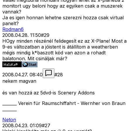
Valaki megtudna mondani hogyan lehet az x-planeba 2
monitort ugy beloni hogy az egyiken csak a muszerek
vannak?
Ja es igen honnan lehetne szerezni hozza csak virtual
panelt?
Rodman6
2008.04.28. 11:50
#
29
HOgy minden részénél felidegesít ez az X-Plane! Most a
9-es változatban a jóistent is átállítom a weatherben
mégis mindig k*baszott köd van azon a rohadt
balatonon. Mit csináljak már?
2008.04.27. 08:40
#
28
nekem magvan
és van hozzá az 5dvd-is Scenery Addons
_______ Verein für Raumschiffahrt - Wernher von Braun
_______
Neton
2008.04.23. 01:09
#
27