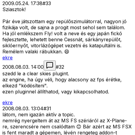
2009.05.24. 17:38
#
33
Sziasztok!
Pár éve játszottam egy repülõszimulátorral, nagyon jó
fizikája volt, de sajna a progit most sehol sem találom.
Ha jól emlékszem Fly! volt a neve és egy japán fickó
fejlesztette, lehetett benne Cessnát, sárkányrepülõt,
siklóernyõt, vitorlázógépet vezetni és katapultálni is.
Remélem valaki rábukkan. 😄
ekre
2008.08.03. 14:00
#
32
szedd le a clear skies plugint.
az engine, ha úgy véli, hogy alacsony az fps érétke,
elkezd "ködösíteni".
ezen pluginnel állíthatod, vagy kikapcsolhatod.
ekre
2008.08.03. 13:04
#
31
látom, nem igazán aktív a topic.
nemrég nyergeltem át az MS FS szériáról az X-Plane-
re, szerencsére nem csalódtam 😊 Bár azért az MS FSX
is fent maradt a gépemen, lévén rengeteg addon-t