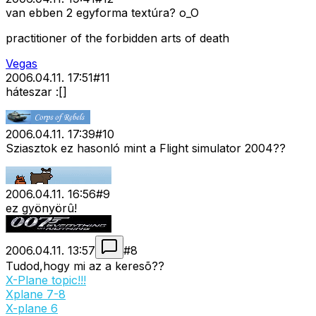
van ebben 2 egyforma textúra? o_O
practitioner of the forbidden arts of death
Vegas
2006.04.11. 17:51
#
11
háteszar :[]
2006.04.11. 17:39
#
10
Sziasztok ez hasonló mint a Flight simulator 2004??
2006.04.11. 16:56
#
9
ez gyönyörû!
2006.04.11. 13:57
#
8
Tudod,hogy mi az a keresõ??
X-Plane topic!!!
Xplane 7-8
X-plane 6