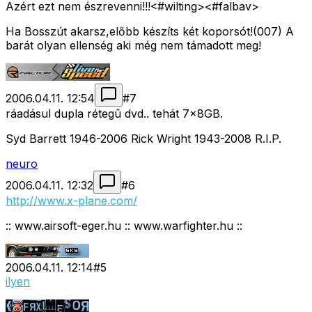
Azért ezt nem észrevenni!!!<#wilting>
<#falbav>
Ha Bosszút akarsz,előbb készíts két koporsót!(007) A
barát olyan ellenség aki még nem támadott meg!
2006.04.11. 12:54
#
7
ráadásul dupla rétegû dvd.. tehát 7x8GB.
Syd Barrett 1946-2006 Rick Wright 1943-2008 R.I.P.
neuro
2006.04.11. 12:32
#
6
http://www.x-plane.com/
:: www.airsoft-eger.hu :: www.warfighter.hu ::
2006.04.11. 12:14
#
5
ilyen