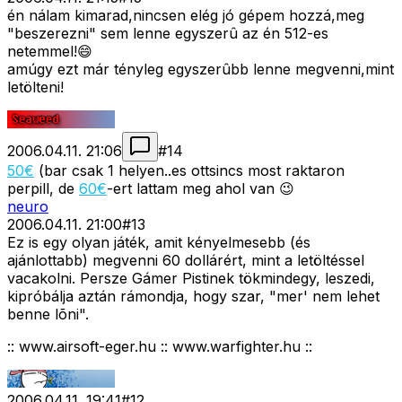
én nálam kimarad,nincsen elég jó gépem hozzá,meg
"beszerezni" sem lenne egyszerû az én 512-es
netemmel!😄
amúgy ezt már tényleg egyszerûbb lenne megvenni,mint
letölteni!
2006.04.11. 21:06
#
14
50€
(bar csak 1 helyen..es ottsincs most raktaron
perpill, de
60€
-ert lattam meg ahol van 😉
neuro
2006.04.11. 21:00
#
13
Ez is egy olyan játék, amit kényelmesebb (és
ajánlottabb) megvenni 60 dollárért, mint a letöltéssel
vacakolni. Persze Gámer Pistinek tökmindegy, leszedi,
kipróbálja aztán rámondja, hogy szar, "mer' nem lehet
benne lõni".
:: www.airsoft-eger.hu :: www.warfighter.hu ::
2006.04.11. 19:41
#
12