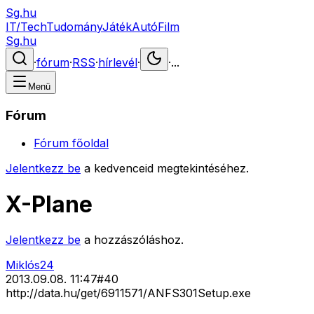
Sg.hu
IT/Tech
Tudomány
Játék
Autó
Film
Sg.hu
·
fórum
·
RSS
·
hírlevél
·
·
...
Menü
Fórum
Fórum főoldal
Jelentkezz be
a kedvenceid megtekintéséhez.
X-Plane
Jelentkezz be
a hozzászóláshoz.
Miklós24
2013.09.08. 11:47
#
40
http://data.hu/get/6911571/ANFS301Setup.exe