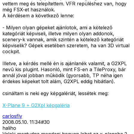
vettem meg és telepítettem. VFR repüléshez van, hogy
még FSX-et használok.
A kérdésem a következõ lenne:
- Milyen olyan gépeket ajánlotok, ami a kötelezõ
kategóriát képviseli, illetve milyen olyan addonok,
scenery-k vannak, amik szintén a kötelezõ kategóriát
képviselik? Gépek esetében szeretem, ha van 3D virtual
cockpit.
Illetve, a kérdés mellé én is ajánlanék valamit, a G2XPL
nevû kis plugint. Hasonló, mint FS-en a TileProxy, bár
annál jóval jobban mûködik (gyorsabb, TP néha igen
érdekes képeket tolt alám, G2XPL eddig hibátlan).
csináltam is neki egy képgalériát, lessétek meg:
X-Plane 9 + G2Xpl képgaléria
carlosfly
2008.05.10. 11:34
#
30
haliho