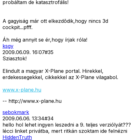
probáltam de katasztrofális!
A gagyiság már ott elkezdõdik,hogy nincs 3d
cockpit...pfff.
Áh még annyit se ér,hogy írjak róla!
ksgy
2009.06.09. 16:07
#
35
Sziasztok!
Elindult a magyar X-Plane portal. Hirekkel,
erdekessegekkel, cikkekkel az X-Plane vilagabol.
www.x-plane.hu
-- http://www.x-plane.hu
sebokmark
2009.06.06. 13:34
#
34
hello hol lehet ingyen leszedni a 9. teljes verziólyát???
lécci linket privátba, mert ritkán szoktam ide felnézni
HiddenTruth