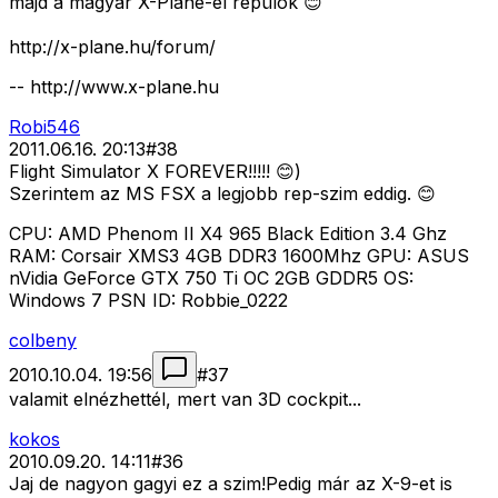
majd a magyar X-Plane-el repülõk 😊
http://x-plane.hu/forum/
-- http://www.x-plane.hu
Robi546
2011.06.16. 20:13
#
38
Flight Simulator X FOREVER!!!!! 😊)
Szerintem az MS FSX a legjobb rep-szim eddig. 😊
CPU: AMD Phenom II X4 965 Black Edition 3.4 Ghz
RAM: Corsair XMS3 4GB DDR3 1600Mhz GPU: ASUS
nVidia GeForce GTX 750 Ti OC 2GB GDDR5 OS:
Windows 7 PSN ID: Robbie_0222
colbeny
2010.10.04. 19:56
#
37
valamit elnézhettél, mert van 3D cockpit...
kokos
2010.09.20. 14:11
#
36
Jaj de nagyon gagyi ez a szim!Pedig már az X-9-et is