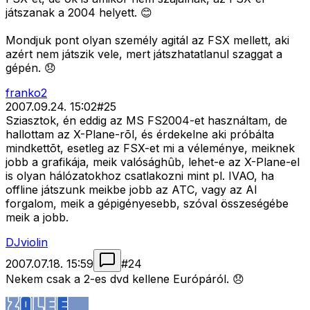
játszanak a 2004 helyett. 😊
Mondjuk pont olyan személy agitál az FSX mellett, aki
azért nem játszik vele, mert játszhatatlanul szaggat a
gépén. 😞
franko2
2007.09.24. 15:02
#
25
Sziasztok, én eddig az MS FS2004-et használtam, de
hallottam az X-Plane-rõl, és érdekelne aki próbálta
mindkettõt, esetleg az FSX-et mi a véleménye, meiknek
jobb a grafikája, meik valósághûb, lehet-e az X-Plane-el
is olyan hálózatokhoz csatlakozni mint pl. IVAO, ha
offline játszunk meikbe jobb az ATC, vagy az AI
forgalom, meik a gépigényesebb, szóval összeségébe
meik a jobb.
DJviolin
2007.07.18. 15:59
#
24
Nekem csak a 2-es dvd kellene Európáról. 😞