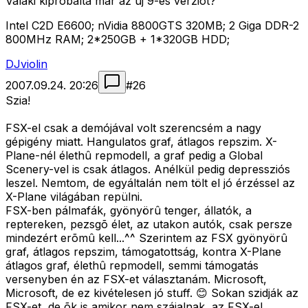
Valaki kipróbálta már az új 9-es verziót?
Intel C2D E6600; nVidia 8800GTS 320MB; 2 Giga DDR-2
800MHz RAM; 2*250GB + 1*320GB HDD;
DJviolin
2007.09.24. 20:26
#
26
Szia!
FSX-el csak a demójával volt szerencsém a nagy
gépigény miatt. Hangulatos graf, átlagos repszim. X-
Plane-nél élethû repmodell, a graf pedig a Global
Scenery-vel is csak átlagos. Anélkül pedig depressziós
leszel. Nemtom, de egyáltalán nem tölt el jó érzéssel az
X-Plane világában repülni.
FSX-ben pálmafák, gyönyörû tenger, állatók, a
reptereken, pezsgõ élet, az utakon autók, csak persze
mindezért erõmû kell...^^ Szerintem az FSX gyönyörû
graf, átlagos repszim, támogatottság, kontra X-Plane
átlagos graf, élethû repmodell, semmi támogatás
versenyben én az FSX-et választanám. Microsoft,
Microsoft, de ez kivételesen jó stuff. 😊 Sokan szidják az
FSX-et, de õk is amikor nem szájalnak, az FSX-el