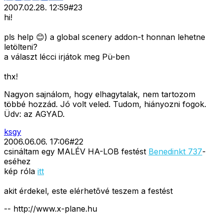
2007.02.28. 12:59
#
23
hi!
pls help 😊) a global scenery addon-t honnan lehetne
letölteni?
a választ lécci irjátok meg Pü-ben
thx!
Nagyon sajnálom, hogy elhagytalak, nem tartozom
többé hozzád. Jó volt veled. Tudom, hiányozni fogok.
Üdv: az AGYAD.
ksgy
2006.06.06. 17:06
#
22
csináltam egy MALÉV HA-LOB festést
Benedinkt 737
-
eséhez
kép róla
itt
akit érdekel, este elérhetõvé teszem a festést
-- http://www.x-plane.hu