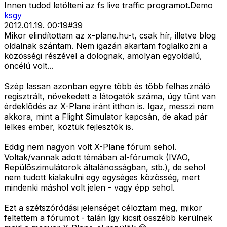
Innen tudod letölteni az fs live traffic programot.Demo
ksgy
2012.01.19. 00:19
#
39
Mikor elindítottam az x-plane.hu-t, csak hír, illetve blog
oldalnak szántam. Nem igazán akartam foglalkozni a
közösségi részével a dolognak, amolyan egyoldalú,
öncélú volt...
Szép lassan azonban egyre több és több felhasználó
regisztrált, növekedett a látogatók száma, úgy tûnt van
érdeklõdés az X-Plane iránt itthon is. Igaz, messzi nem
akkora, mint a Flight Simulator kapcsán, de akad pár
lelkes ember, köztük fejlesztõk is.
Eddig nem nagyon volt X-Plane fórum sehol.
Voltak/vannak adott témában al-fórumok (IVAO,
Repülõszimulátorok általánosságban, stb.), de sehol
nem tudott kialakulni egy egységes közösség, mert
mindenki máshol volt jelen - vagy épp sehol.
Ezt a szétszóródási jelenséget céloztam meg, mikor
feltettem a fórumot - talán így kicsit összébb kerülnek