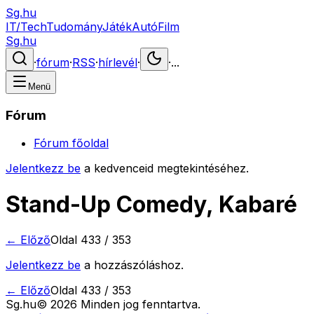
Sg.hu
IT/Tech
Tudomány
Játék
Autó
Film
Sg.hu
·
fórum
·
RSS
·
hírlevél
·
·
...
Menü
Fórum
Fórum főoldal
Jelentkezz be
a kedvenceid megtekintéséhez.
Stand-Up Comedy, Kabaré
← Előző
Oldal
433
/
353
Jelentkezz be
a hozzászóláshoz.
← Előző
Oldal
433
/
353
Sg
.hu
©
2026
Minden jog fenntartva.