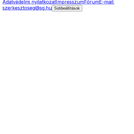
Adatvédelmi nyilatkozat
Impresszum
Fórum
E-mail:
szerkesztoseg@sg.hu
Sütibeállítások