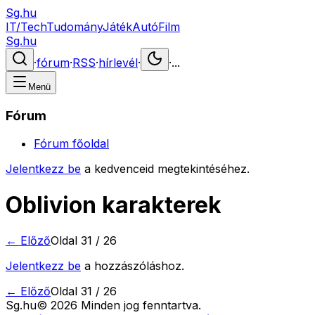
Sg.hu
IT/Tech
Tudomány
Játék
Autó
Film
Sg.hu
·
fórum
·
RSS
·
hírlevél
·
·
...
Menü
Fórum
Fórum főoldal
Jelentkezz be
a kedvenceid megtekintéséhez.
Oblivion karakterek
← Előző
Oldal
31
/
26
Jelentkezz be
a hozzászóláshoz.
← Előző
Oldal
31
/
26
Sg
.hu
©
2026
Minden jog fenntartva.