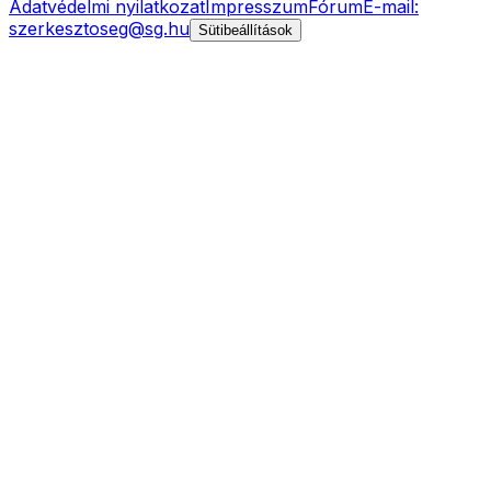
Adatvédelmi nyilatkozat
Impresszum
Fórum
E-mail:
szerkesztoseg@sg.hu
Sütibeállítások