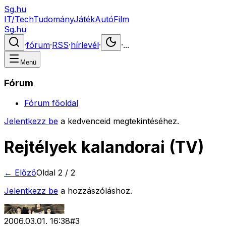
Sg.hu
IT/Tech
Tudomány
Játék
Autó
Film
Sg.hu
·
fórum
·
RSS
·
hírlevél
·
·
...
Menü
Fórum
Fórum főoldal
Jelentkezz be
a kedvenceid megtekintéséhez.
Rejtélyek kalandorai (TV)
← Előző
Oldal
2
/
2
Jelentkezz be
a hozzászóláshoz.
2006.03.01. 16:38
#
3