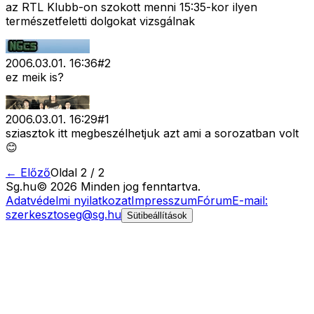
az RTL Klubb-on szokott menni 15:35-kor ilyen
természetfeletti dolgokat vizsgálnak
2006.03.01. 16:36
#
2
ez meik is?
2006.03.01. 16:29
#
1
sziasztok itt megbeszélhetjuk azt ami a sorozatban volt
😊
← Előző
Oldal
2
/
2
Sg
.hu
©
2026
Minden jog fenntartva.
Adatvédelmi nyilatkozat
Impresszum
Fórum
E-mail:
szerkesztoseg@sg.hu
Sütibeállítások