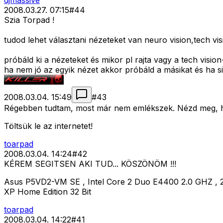
djmassive
2008.03.27. 07:15
#
44
Szia Torpad !
tudod lehet választani nézeteket van neuro vision,tech vis
próbáld ki a nézeteket és mikor pl rajta vagy a tech vis
ha nem jó az egyik nézet akkor próbáld a másikat és ha s
2008.03.04. 15:49
#
43
Régebben tudtam, most már nem emlékszek. Nézd meg, h
Töltsük le az internetet!
toarpad
2008.03.04. 14:24
#
42
KÉREM SEGITSEN AKI TUD... KÖSZÖNÖM !!!
Asus P5VD2-VM SE , Intel Core 2 Duo E4400 2.0 GHZ ,
XP Home Edition 32 Bit
toarpad
2008.03.04. 14:22
#
41