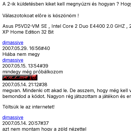
A 2-ik küldetésben kiket kell megnyúzni és hogyan ? Hogy
Válaszotokoat elõre is köszönöm !
Asus P5VD2-VM SE , Intel Core 2 Duo E4400 2.0 GHZ ,
XP Home Edition 32 Bit
djmassive
2007.05.29. 16:56
#
40
Hiába nem megy
djmassive
2007.05.15. 13:54
#
39
mindegy még próbálkozom
2007.05.14. 21:12
#
38
megvan. Mindenki ott akad le. De asszem, hogy még kell v
bemondod a kódot. Nagyon rég játszottam a játékon és er
Töltsük le az internetet!
djmassive
2007.05.14. 20:57
#
37
azt nem montam hogy a zöld nézettel