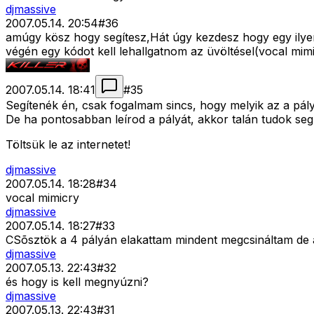
djmassive
2007.05.14. 20:54
#
36
amúgy kösz hogy segítesz,Hát úgy kezdesz hogy egy ilyen
végén egy kódot kell lehallgatnom az üvöltésel(vocal mim
2007.05.14. 18:41
#
35
Segítenék én, csak fogalmam sincs, hogy melyik az a pály
De ha pontosabban leírod a pályát, akkor talán tudok segí
Töltsük le az internetet!
djmassive
2007.05.14. 18:28
#
34
vocal mimicry
djmassive
2007.05.14. 18:27
#
33
CSõsztök a 4 pályán elakattam mindent megcsináltam de a 
djmassive
2007.05.13. 22:43
#
32
és hogy is kell megnyúzni?
djmassive
2007.05.13. 22:43
#
31