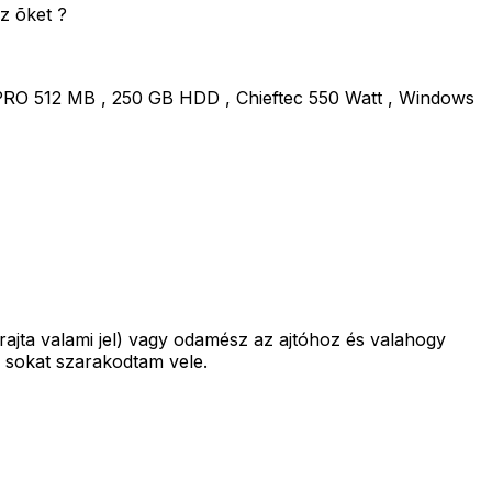
z õket ?
O 512 MB , 250 GB HDD , Chieftec 550 Watt , Windows
rajta valami jel) vagy odamész az ajtóhoz és valahogy
 sokat szarakodtam vele.