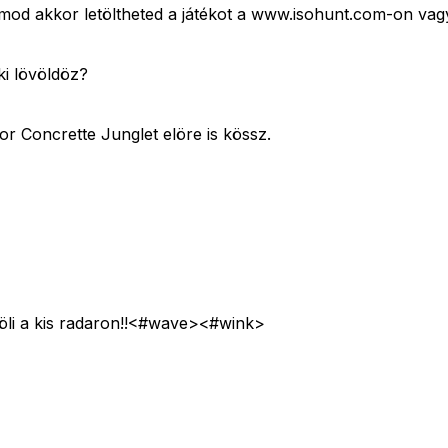
od akkor letöltheted a játékot a www.isohunt.com-on va
ki lövöldöz?
or Concrette Junglet elöre is kössz.
löli a kis radaron!!<#wave>
<#wink>