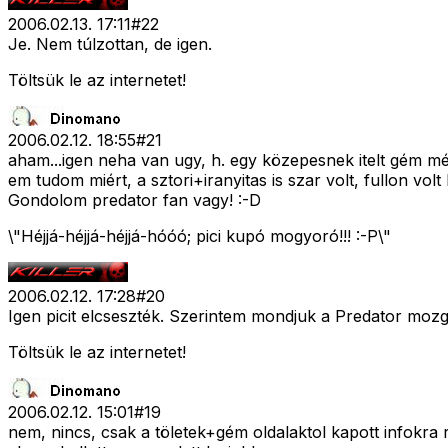
2006.02.13. 17:11
#
22
Je. Nem túlzottan, de igen.
Töltsük le az internetet!
2006.02.12. 18:55
#
21
aham...igen neha van ugy, h. egy közepesnek itelt gém még
em tudom miért, a sztori+iranyitas is szar volt, fullon vol
Gondolom predator fan vagy! :-D
\"Héjjá-héjjá-héjjá-hóóó; pici kupó mogyoró!!! :-P\"
2006.02.12. 17:28
#
20
Igen picit elcseszték. Szerintem mondjuk a Predator mozgá
Töltsük le az internetet!
2006.02.12. 15:01
#
19
nem, nincs, csak a töletek+gém oldalaktol kapott infokra