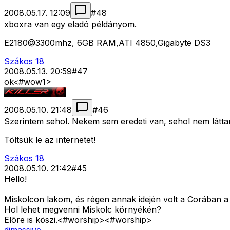
2008.05.17. 12:09
#
48
xboxra van egy eladó példányom.
E2180@3300mhz, 6GB RAM,ATI 4850,Gigabyte DS3
Szákos 18
2008.05.13. 20:59
#
47
ok<#wow1>
2008.05.10. 21:48
#
46
Szerintem sehol. Nekem sem eredeti van, sehol nem látt
Töltsük le az internetet!
Szákos 18
2008.05.10. 21:42
#
45
Hello!
Miskolcon lakom, és régen annak idején volt a Corában 
Hol lehet megvenni Miskolc környékén?
Elõre is köszi.<#worship>
<#worship>