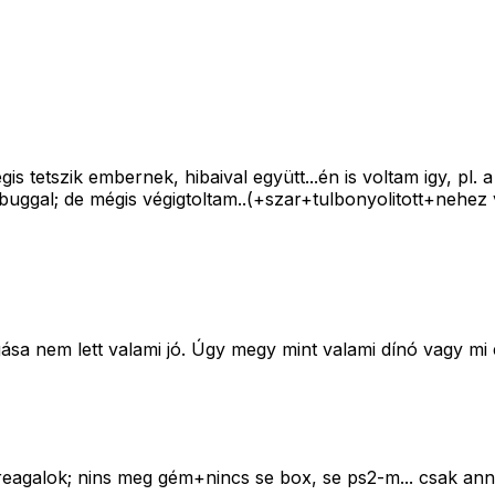
is tetszik embernek, hibaival együtt...én is voltam igy, pl
t buggal; de mégis végigtoltam..(+szar+tulbonyolitott+nehez vo
sa nem lett valami jó. Úgy megy mint valami dínó vagy mi é
 reagalok; nins meg gém+nincs se box, se ps2-m... csak an