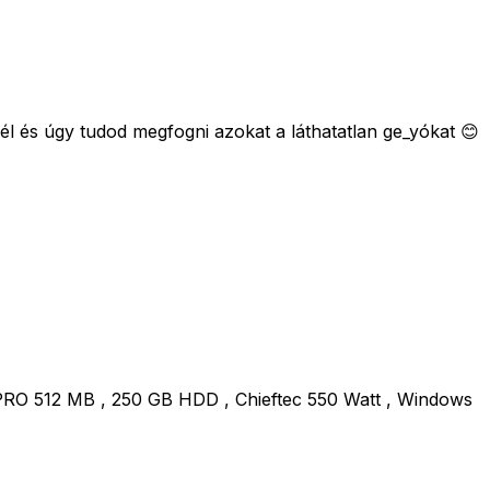
él és úgy tudod megfogni azokat a láthatatlan ge_yókat 😊
O 512 MB , 250 GB HDD , Chieftec 550 Watt , Windows