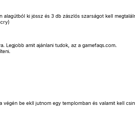
 alagútból ki jössz és 3 db zászlós szarságot kell megtalá
icry)
a. Legjobb amit ajánlani tudok, az a gamefaqs.com.
teni.
végén be ekll jutnom egy templomban és valamit kell csiná