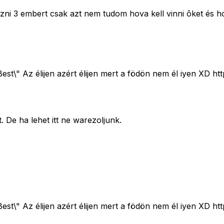
zni 3 embert csak azt nem tudom hova kell vinni õket és ho
st\" Az élijen azért élijen mert a födön nem él iyen XD ht
. De ha lehet itt ne warezoljunk.
st\" Az élijen azért élijen mert a födön nem él iyen XD ht