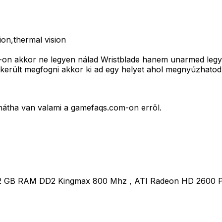
ion,thermal vision
ion-on akkor ne legyen nálad Wristblade hanem unarmed legy
ikerült megfogni akkor ki ad egy helyet ahol megnyúzhatod
átha van valami a gamefaqs.com-on errõl.
 2 GB RAM DD2 Kingmax 800 Mhz , ATI Radeon HD 2600 PR