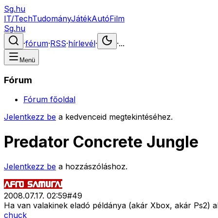
Sg.hu
IT/Tech
Tudomány
Játék
Autó
Film
Sg.hu
·
fórum
·
RSS
·
hírlevél
·
·
...
Menü
Fórum
Fórum főoldal
Jelentkezz be
a kedvenceid megtekintéséhez.
Predator Concrete Jungle
Jelentkezz be
a hozzászóláshoz.
2008.07.17. 02:59
#
49
Ha van valakinek eladó példánya (akár Xbox, akár Ps2) ak
chuck