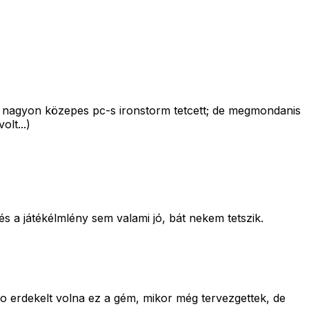
. a nagyon közepes pc-s ironstorm tetcett; de megmondanis
lt...)
s a játékélmlény sem valami jó, bát nekem tetszik.
no erdekelt volna ez a gém, mikor még tervezgettek, de