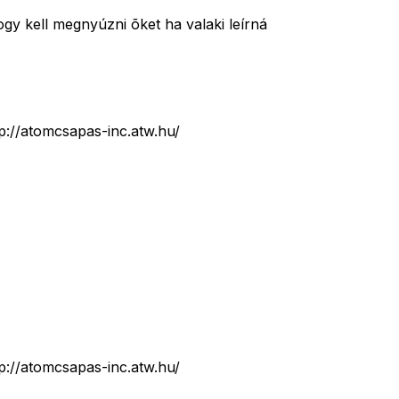
gy kell megnyúzni õket ha valaki leírná
tp://atomcsapas-inc.atw.hu/
tp://atomcsapas-inc.atw.hu/