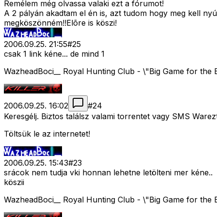
Remélem még olvassa valaki ezt a fórumot!
A 2 pályán akadtam el én is, azt tudom hogy meg kell nyú
megköszönném!!Elõre is köszi!
2006.09.25. 21:55
#
25
csak 1 link kéne... de mind 1
WazheadBoci__ Royal Hunting Club - \"Big Game for the Be
2006.09.25. 16:02
#
24
Keresgélj. Biztos találsz valami torrentet vagy SMS Warezt
Töltsük le az internetet!
2006.09.25. 15:43
#
23
srácok nem tudja vki honnan lehetne letölteni mer kéne..
köszii
WazheadBoci__ Royal Hunting Club - \"Big Game for the Be