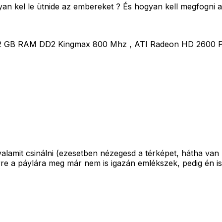
an kel le ütnide az embereket ? És hogyan kell megfogni a
 2 GB RAM DD2 Kingmax 800 Mhz , ATI Radeon HD 2600 PR
alamit csinálni (ezesetben nézegesd a térképet, hátha van 
re a páylára meg már nem is igazán emlékszek, pedig én is