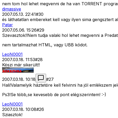
nem tom hol lehet megvenni de ha van TORRENT program
djmassive
2007.05.13. 22:41
#
30
és láthatatlan embereket kell vagy ilyen sima gengsztert a
Patar
2007.05.06. 15:26
#
29
Szevasztok!!Nem tudja valaki hol lehet megvenni a Predat
nem tartalmazhat HTML, vagy UBB kódot.
LeoN0001
2007.03.18. 11:53
#
28
Köszi már sikerült!!
2007.03.18. 10:18
#
27
Hali!Valamelyik háztetöre kell felvinni ha jól emlékszem je
Ps3!Se több,se kevesebb de pont elég:szerintem! :-)
LeoN0001
2007.03.18. 10:08
#
26
Sziasztok!