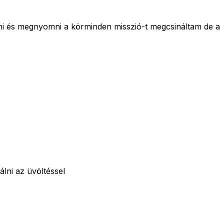
lni és megnyomni a körminden misszió-t megcsináltam de a
lni az üvöltéssel