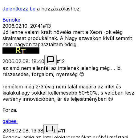
Jelentkezz be
a hozzászóláshoz.
Benoke
2006.02.10. 20:41
#
13
Jó lenne valami kraft növelés mert a Xeon -ok elég
siralmasat produkálnak. A Nagy szavakon kívül semmit
nem nagyon tapasztaltam eddig.
2006.02.08. 18:40
#
12
az amd nem ellenfél az intelenek jelenleg még ... ld.
részesedés, forgalom, nyereség 😊
remélem még 2-3 évig nem talál magára az intel és
kialakul egy sokkal kellemesebb 50-50%, s valóban lesz
verseny innovációban, ár és teljesitményben 😊
Forza.
gabeei
2006.02.08. 13:38
#
11
1
Bezony, amig az Intel elektrorezsókat próbál gyártani,