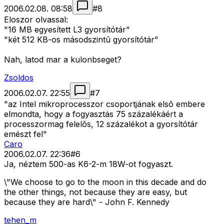
2006.02.08. 08:58
#
8
Eloszor olvassal:
"16 MB egyesített L3 gyorsítótár"
"két 512 KB-os másodszintû gyorsítótár"
Nah, latod mar a kulonbseget?
Zsoldos
2006.02.07. 22:55
#
7
"az Intel mikroprocesszor csoportjának elsõ embere
elmondta, hogy a fogyasztás 75 százalékáért a
processzormag felelõs, 12 százalékot a gyorsítótár
emészt fel"
Caro
2006.02.07. 22:36
#
6
Ja, néztem 500-as K6-2-m 18W-ot fogyaszt.
\"We choose to go to the moon in this decade and do
the other things, not because they are easy, but
because they are hard\" - John F. Kennedy
tehen_m