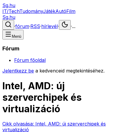
Sg.hu
IT/Tech
Tudomány
Játék
Autó
Film
Sg.hu
·
fórum
·
RSS
·
hírlevél
·
·
...
Menü
Fórum
Fórum főoldal
Jelentkezz be
a kedvenceid megtekintéséhez.
Intel, AMD: új
szerverchipek és
virtualizáció
Cikk olvasása:
Intel, AMD: új szerverchipek és
virtualizáció