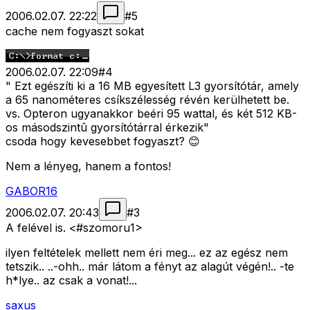
2006.02.07. 22:22
#
5
cache nem fogyaszt sokat
2006.02.07. 22:09
#
4
" Ezt egészíti ki a 16 MB egyesített L3 gyorsítótár, amely
a 65 nanométeres csíkszélesség révén kerülhetett be.
vs. Opteron ugyanakkor beéri 95 wattal, és két 512 KB-
os másodszintû gyorsítótárral érkezik"
csoda hogy kevesebbet fogyaszt? 😊
Nem a lényeg, hanem a fontos!
GABOR16
2006.02.07. 20:43
#
3
A felével is. <#szomoru1>
ilyen feltételek mellett nem éri meg... ez az egész nem
tetszik.. ..-ohh.. már látom a fényt az alagút végén!.. -te
h*lye.. az csak a vonat!...
saxus