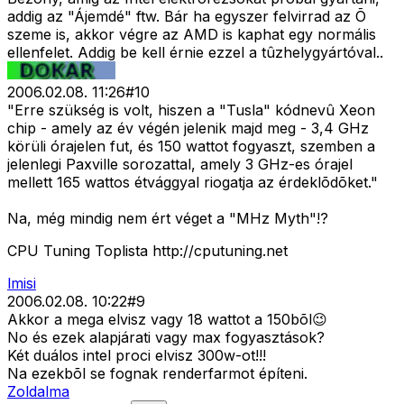
addig az "Ájemdé" ftw. Bár ha egyszer felvirrad az Õ
szeme is, akkor végre az AMD is kaphat egy normális
ellenfelet. Addig be kell érnie ezzel a tûzhelygyártóval..
2006.02.08. 11:26
#
10
"Erre szükség is volt, hiszen a "Tusla" kódnevû Xeon
chip - amely az év végén jelenik majd meg - 3,4 GHz
körüli órajelen fut, és 150 wattot fogyaszt, szemben a
jelenlegi Paxville sorozattal, amely 3 GHz-es órajel
mellett 165 wattos étvággyal riogatja az érdeklõdõket."
Na, még mindig nem ért véget a "MHz Myth"!?
CPU Tuning Toplista http://cputuning.net
lmisi
2006.02.08. 10:22
#
9
Akkor a mega elvisz vagy 18 wattot a 150bõl😉
No és ezek alapjárati vagy max fogyasztások?
Két duálos intel proci elvisz 300w-ot!!!
Na ezekbõl se fognak renderfarmot építeni.
Zoldalma