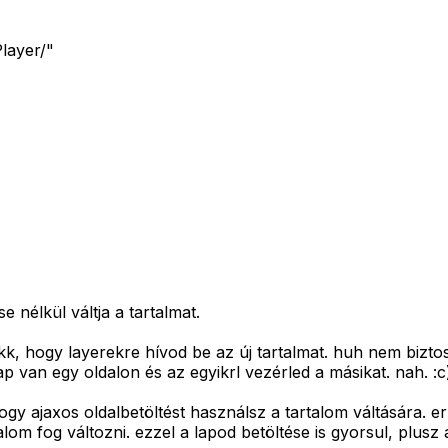
layer/"
e nélkül váltja a tartalmat.
k, hogy layerekre hívod be az új tartalmat. huh nem bizto
 van egy oldalon és az egyikrl vezérled a másikat. nah. :
ogy ajaxos oldalbetöltést használsz a tartalom váltására. er
om fog változni. ezzel a lapod betöltése is gyorsul, plusz a