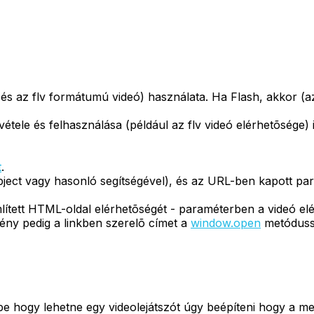
és az flv formátumú videó) használata. Ha Flash, akkor (az a
tele és felhasználása (például az flv videó elérhetõsége) i
t
.
ject vagy hasonló segítségével), és az URL-ben kapott pa
mlített HTML-oldal elérhetõségét - paraméterben a videó el
ény pedig a linkben szerelõ címet a
window.open
metódussa
 hogy lehetne egy videolejátszót úgy beépíteni hogy a men