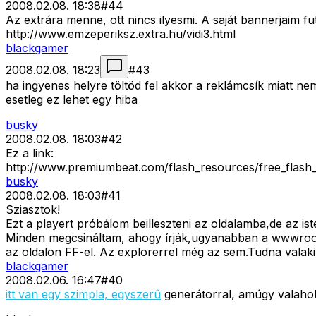
2008.02.08. 18:38
#
44
Az extrára menne, ott nincs ilyesmi. A saját bannerjaim 
http://www.emzeperiksz.extra.hu/vidi3.html
blackgamer
2008.02.08. 18:23
#
43
ha ingyenes helyre töltöd fel akkor a reklámcsík miatt 
esetleg ez lehet egy hiba
busky
2008.02.08. 18:03
#
42
Ez a link:
http://www.premiumbeat.com/flash_resources/free_flash
busky
2008.02.08. 18:03
#
41
Sziasztok!
Ezt a playert próbálom beilleszteni az oldalamba,de az i
Minden megcsináltam, ahogy írják,ugyanabban a wwwroot m
az oldalon FF-el. Az explorerrel még az sem.Tudna valaki
blackgamer
2008.02.06. 16:47
#
40
itt van egy szimpla, egyszerû
generátorral, amúgy valahol 