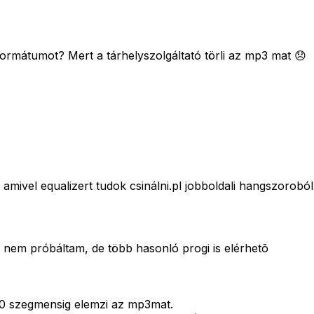
rmátumot? Mert a tárhelyszolgáltató törli az mp3 mat 😞
mivel equalizert tudok csinálni.pl jobboldali hangszoroból
 nem próbáltam, de több hasonló progi is elérhetõ
 10 szegmensig elemzi az mp3mat.