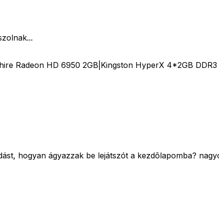
zolnak...
phire Radeon HD 6950 2GB|Kingston HyperX 4*2GB DDR3
ldást, hogyan ágyazzak be lejátszót a kezdõlapomba? nagyo