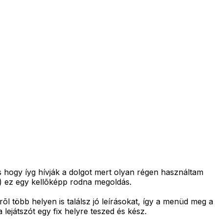
s hogy íyg hívják a dolgot mert olyan régen használtam
c) ez egy kellõképp rodna megoldás.
rõl több helyen is találsz jó leírásokat, így a menüd meg a
 lejátszót egy fix helyre teszed és kész.