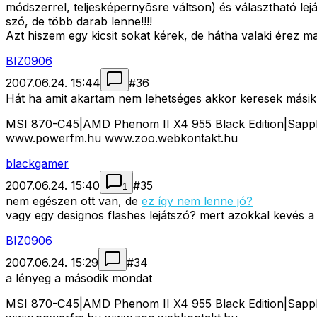
módszerrel, teljesképernyõsre váltson) és választható leját
szó, de több darab lenne!!!!
Azt hiszem egy kicsit sokat kérek, de hátha valaki érez m
BIZ0906
2007.06.24. 15:44
#
36
Hát ha amit akartam nem lehetséges akkor keresek másik
MSI 870-C45|AMD Phenom II X4 955 Black Edition|Sap
www.powerfm.hu www.zoo.webkontakt.hu
blackgamer
2007.06.24. 15:40
#
35
1
nem egészen ott van, de
ez így nem lenne jó?
vagy egy designos flashes lejátszó? mert azokkal kevés a 
BIZ0906
2007.06.24. 15:29
#
34
a lényeg a második mondat
MSI 870-C45|AMD Phenom II X4 955 Black Edition|Sap