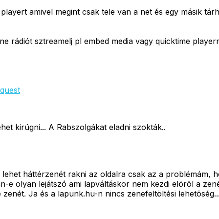
layert amivel megint csak tele van a net és egy másik tár
 rádiót sztreamelj pl embed media vagy quicktime playerr
equest
et kirúgni... A Rabszolgákat eladni szokták..
l lehet háttérzenét rakni az oldalra csak az a problémám
an-e olyan lejátszó ami lapváltáskor nem kezdi elörõl a z
zenét. Ja és a lapunk.hu-n nincs zenefeltöltési lehetõség..