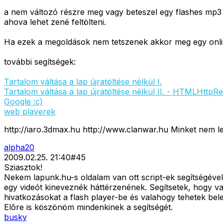
a nem változó részre meg vagy beteszel egy flashes mp3 p
ahova lehet zené feltölteni.
Ha ezek a megoldások nem tetszenek akkor meg egy online
további segítségek:
Tartalom váltása a lap újratöltése nélkül I.
Tartalom váltása a lap újratöltése nélkül II. - HTMLHttpR
Google :c)
web playerek
http://iaro.3dmax.hu http://www.clanwar.hu Minket nem leh
alpha20
2009.02.25. 21:40
#
45
Sziasztok!
Nekem lapunk.hu-s oldalam van ott script-ek segítségéve
egy videót kineveznék háttérzenének. Segítsetek, hogy v
hivatkozásokat a flash player-be és valahogy tehetek bele 
Elõre is köszönöm mindenkinek a segítségét.
busky