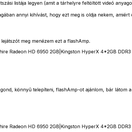
szási listája legyen (amit a tárhelyre feltöltött videó anyag
agában annyi kihívást, hogy ezt meg is oldja nekem, amiért
 lejátszót meg menézem ezt a flashAmp.
phire Radeon HD 6950 2GB|Kingston HyperX 4*2GB DDR3
gond, könnyû telepíteni, flashAmp-ot ajánlom, bár látom a h
phire Radeon HD 6950 2GB|Kingston HyperX 4*2GB DDR3