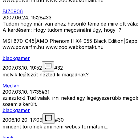
www.powerfm.hu www.zoo.webkontakt.hu
BIZ0906
2007.06.24. 15:28
#
33
Tudom hogy már van ehez hasonló téma de mire ott válas
A kérdésem: Hogy tudom megcsinálni úgy, hogy
?
MSI 870-C45|AMD Phenom II X4 955 Black Edition|Sap
www.powerfm.hu www.zoo.webkontakt.hu
blackgamer
2007.03.10. 19:52
#
32
melyik lejátszót nézted ki magadnak?
Medivh
2007.03.10. 17:35
#
31
sziasztok! Tud valaki írni neked egy legegyszerûbb mego
sosem sikerült.
blackgamer
2006.10.20. 17:09
#
30
mindent törölnek ami nem webes formátum...
kav5