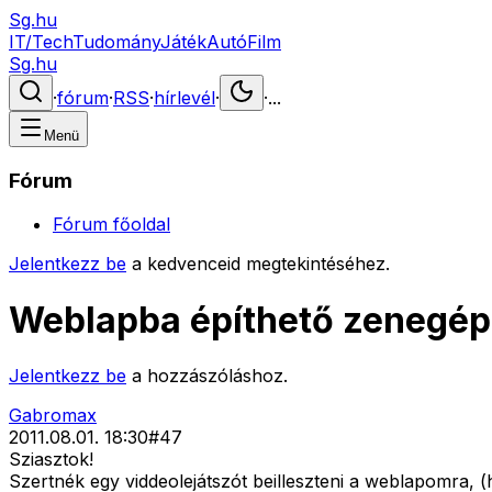
Sg.hu
IT/Tech
Tudomány
Játék
Autó
Film
Sg.hu
·
fórum
·
RSS
·
hírlevél
·
·
...
Menü
Fórum
Fórum főoldal
Jelentkezz be
a kedvenceid megtekintéséhez.
Weblapba építhető zenegé
Jelentkezz be
a hozzászóláshoz.
Gabromax
2011.08.01. 18:30
#
47
Sziasztok!
Szertnék egy viddeolejátszót beilleszteni a weblapomra, (ht