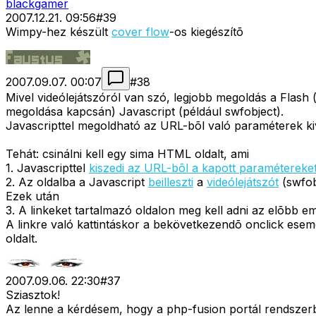
blackgamer
2007.12.21. 09:56
#
39
Wimpy-hez készült
cover flow
-os kiegészítõ
2007.09.07. 00:07
#
38
Mivel videólejátszóról van szó, legjobb megoldás a Flash (
megoldása kapcsán) Javascript (például swfobject).
Javascripttel megoldható az URL-bõl való paraméterek kivé
Tehát: csinálni kell egy sima HTML oldalt, ami
1. Javascripttel
kiszedi az URL-bõl a kapott paramétereke
2. Az oldalba a Javascript
beilleszti
a
videólejátszót
(swfob
Ezek után
3. A linkeket tartalmazó oldalon meg kell adni az elõbb e
A linkre való kattintáskor a bekövetkezendõ onclick esem
oldalt.
2007.09.06. 22:30
#
37
Sziasztok!
Az lenne a kérdésem, hogy a php-fusion portál rendszerbe