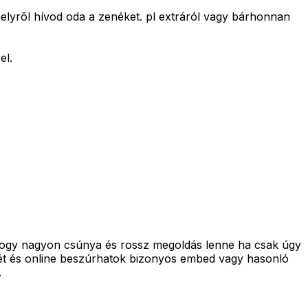
helyrõl hívod oda a zenéket. pl extráról vagy bárhonnan
el.
, hogy nagyon csúnya és rossz megoldás lenne ha csak úgy
enét és online beszúrhatok bizonyos embed vagy hasonló
.