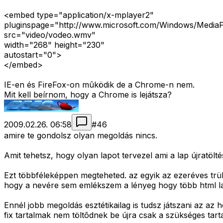
<embed type="application/x-mplayer2"
pluginspage="http://www.microsoft.com/Windows/MediaP
src="video/vodeo.wmv"
width="268" height="230"
autostart="0">
</embed>
IE-en és FireFox-on mûködik de a Chrome-n nem.
Mit kell beírnom, hogy a Chrome is lejátsza?
2009.02.26. 06:58
#
46
amire te gondolsz olyan megoldás nincs.
Amit tehetsz, hogy olyan lapot tervezel ami a lap újratöltés
Ezt többféleképpen megteheted. az egyik az ezeréves trük
hogy a nevére sem emlékszem a lényeg hogy több html lap
Ennél jobb megoldás esztétikailag is tudsz játszani az az h
fix tartalmak nem töltõdnek be újra csak a szükséges tartal