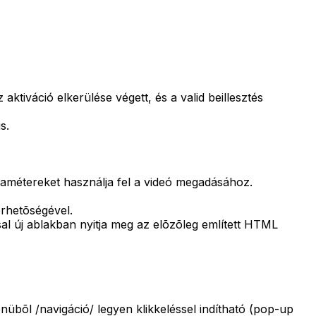
ktiváció elkerülése végett, és a valid beillesztés
s.
ramétereket használja fel a videó megadásához.
érhetõségével.
l új ablakban nyitja meg az elõzõleg említett HTML
übõl /navigáció/ legyen klikkeléssel indítható (pop-up