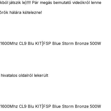
okból játszik le)!!!! Pár megás bemutató videókról lenne
 õrõk hálára kötelezne!
 1600Mhz CL9 Blu KIT|FSP Blue Storm Bronze 500W
ivatalos oldalról lekerült
 1600Mhz CL9 Blu KIT|FSP Blue Storm Bronze 500W