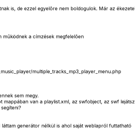
futnak is, de ezzel egyelõre nem boldogulok. Már az ékezet
nem mûködnek a címzések megfelelõen
_music_player/multiple_tracks_mp3_player_menu.php
stennek sem megy.
appában van a playlist.xml, az swfobject, az swf lejátszó,
 segíteni?
láttam generátor nélkül is ahol saját weblapról futtatható