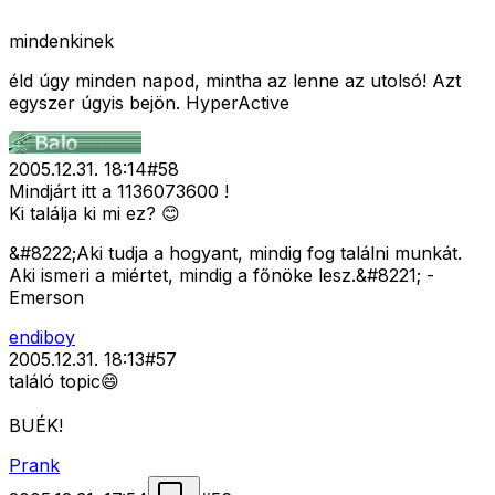
mindenkinek
éld úgy minden napod, mintha az lenne az utolsó! Azt
egyszer úgyis bejön. HyperActive
2005.12.31. 18:14
#
58
Mindjárt itt a 1136073600 !
Ki találja ki mi ez? 😊
&#8222;Aki tudja a hogyant, mindig fog találni munkát.
Aki ismeri a miértet, mindig a főnöke lesz.&#8221; -
Emerson
endiboy
2005.12.31. 18:13
#
57
találó topic😄
BUÉK!
Prank