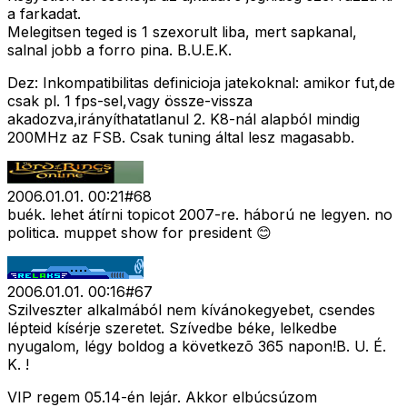
a farkadat.
Melegitsen teged is 1 szexorult liba, mert sapkanal,
salnal jobb a forro pina. B.U.E.K.
Dez: Inkompatibilitas definicioja jatekoknal: amikor fut,de
csak pl. 1 fps-sel,vagy össze-vissza
akadozva,irányíthatatlanul 2. K8-nál alapból mindig
200MHz az FSB. Csak tuning által lesz magasabb.
2006.01.01. 00:21
#
68
buék. lehet átírni topicot 2007-re. háború ne legyen. no
politica. muppet show for president 😊
2006.01.01. 00:16
#
67
Szilveszter alkalmából nem kívánokegyebet, csendes
lépteid kísérje szeretet. Szívedbe béke, lelkedbe
nyugalom, légy boldog a következõ 365 napon!B. U. É.
K. !
VIP regem 05.14-én lejár. Akkor elbúcsúzom