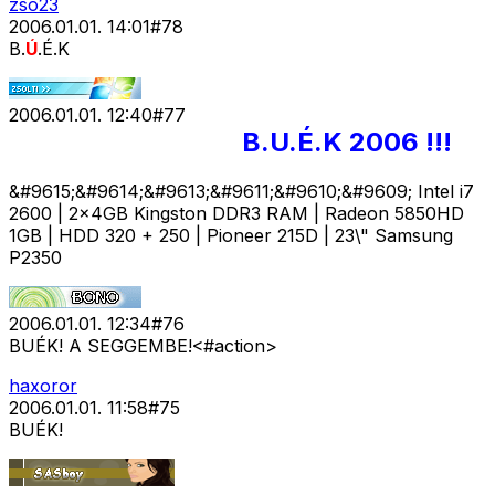
zso23
2006.01.01. 14:01
#
78
B.
Ú
.É.K
2006.01.01. 12:40
#
77
B.U.É.K 2006 !!!
&#9615;&#9614;&#9613;&#9611;&#9610;&#9609; Intel i7
2600 | 2x4GB Kingston DDR3 RAM | Radeon 5850HD
1GB | HDD 320 + 250 | Pioneer 215D | 23\" Samsung
P2350
2006.01.01. 12:34
#
76
BUÉK! A SEGGEMBE!<#action>
haxoror
2006.01.01. 11:58
#
75
BUÉK!