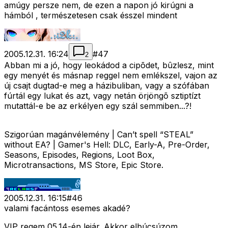
amúgy persze nem, de ezen a napon jó kirúgni a
hámból
, természetesen csak ésszel mindent
2005.12.31. 16:24
#
47
2
Abban mi a jó, hogy leokádod a cipõdet, bûzlesz, mint
egy menyét és másnap reggel nem emlékszel, vajon az
új csajt dugtad-e meg a házibuliban, vagy a szófában
fúrtál egy lukat és azt, vagy netán örjöngõ sztiptízt
mutattál-e be az erkélyen egy szál semmiben...?!
Szigorúan magánvélemény | Can’t spell “STEAL”
without EA? | Gamer's Hell: DLC, Early-A, Pre-Order,
Seasons, Episodes, Regions, Loot Box,
Microtransactions, MS Store, Epic Store.
2005.12.31. 16:15
#
46
valami facántoss esemes akadé?
VIP regem 05.14-én lejár. Akkor elbúcsúzom