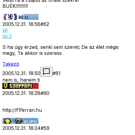
Vedd rá a csajod az orális szexre!
BUÉK!!!!!!!!!!
2005.12.31. 18:56
#
62
lál
lál 2
S ha úgy érzed, senki sem szeret; De az élet mégis
megy, Te akkor is szeress
Takezó
2005.12.31. 18:50
#
61
nem is, hanem ti
2005.12.31. 18:28
#
60
http://f1ferrari.hu
2005.12.31. 18:24
#
59