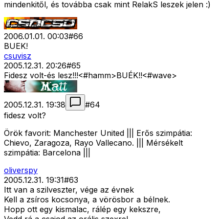
mindenkitől, és továbba csak mint RelakS leszek jelen :)
2006.01.01. 00:03
#
66
BUEK!
csuvisz
2005.12.31. 20:26
#
65
Fidesz volt-és lesz!!!<#hamm>
BUÉK!!<#wave>
2005.12.31. 19:38
#
64
fidesz volt?
Örök favorit: Manchester United ||| Erős szimpátia:
Chievo, Zaragoza, Rayo Vallecano. ||| Mérsékelt
szimpátia: Barcelona |||
oliverspy
2005.12.31. 19:31
#
63
Itt van a szilveszter, vége az évnek
Kell a zsíros kocsonya, a vörösbor a bélnek.
Hopp ott egy kismalac, rálép egy kekszre,