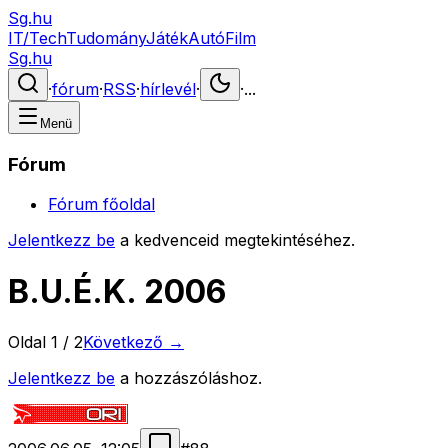
Sg.hu
IT/Tech
Tudomány
Játék
Autó
Film
Sg.hu
·
fórum
·
RSS
·
hírlevél
·
·
...
Menü
Fórum
Fórum főoldal
Jelentkezz be
a kedvenceid megtekintéséhez.
B.U.É.K. 2006
Oldal
1
/
2
Következő →
Jelentkezz be
a hozzászóláshoz.