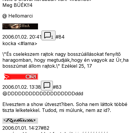
Meg BÚÉK!!4
@ Hellomarci
2006.01.02. 20:41
#
84
1
kocka <#lama>
\"És cselekszem rajtok nagy bosszúállásokat fenyítő
haragomban, hogy megtudják,hogy én vagyok az Úr,ha
bosszúmat állom rajtok.\" Ezékiel 25, 17
2006.01.02. 13:38
#
83
😄DDDDDDDDDDDDDDDDDDDddd
Elvesztem a show útveszt?iben. Soha nem láttok többé
tiszta lelketekkel. Tudod, mi múlunk, nem az id?.
2006.01.01. 14:27
#
82