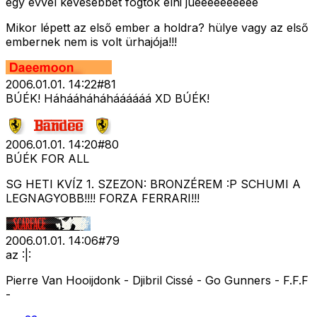
egy évvel kevesebbet fogtok élni juéééééééééé
Mikor lépett az első ember a holdra? hülye vagy az első
embernek nem is volt ürhajója!!!
2006.01.01. 14:22
#
81
BÚÉK! Háhááháháháááááá XD BÚÉK!
2006.01.01. 14:20
#
80
BÚÉK FOR ALL
SG HETI KVÍZ 1. SZEZON: BRONZÉREM :P SCHUMI A
LEGNAGYOBB!!!! FORZA FERRARI!!!
2006.01.01. 14:06
#
79
az :|:
Pierre Van Hooijdonk - Djibril Cissé - Go Gunners - F.F.F
-