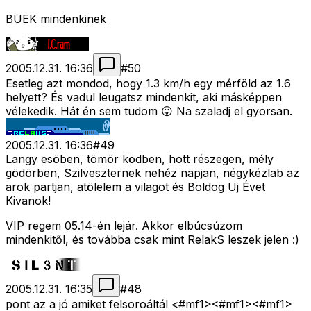
BUEK mindenkinek
2005.12.31. 16:36
#
50
Esetleg azt mondod, hogy 1.3 km/h egy mérföld az 1.6
helyett? És vadul leugatsz mindenkit, aki másképpen
vélekedik. Hát én sem tudom 😛 Na szaladj el gyorsan.
2005.12.31. 16:36
#
49
Langy esöben, tömör ködben, hott részegen, mély
gödörben, Szilveszternek nehéz napjan, négykézlab az
arok partjan, atölelem a vilagot és Boldog Uj Évet
Kivanok!
VIP regem 05.14-én lejár. Akkor elbúcsúzom
mindenkitől, és továbba csak mint RelakS leszek jelen :)
2005.12.31. 16:35
#
48
pont az a jó amiket felsoroáltál <#mf1>
<#mf1>
<#mf1>