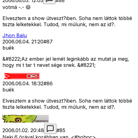
2006.06.05. 12:05
#
88
votmá -.- 😄
Elvesztem a show útveszt?iben. Soha nem láttok többé
tiszta lelketekkel. Tudod, mi múlunk, nem az id?.
Jhon Balu
2006.06.04. 21:20
#
87
buék
&#8222;Az ember jel lemét leginkább az mutat ja meg,
hogy mi t tar t nevet sége snek. &#8221;
2006.06.04. 18:32
#
86
buék
Elvesztem a show útveszt?iben. Soha nem láttok többé
tiszta lelketekkel. Tudod, mi múlunk, nem az id?.
2006.01.02. 20:48
#
85
Neki 6 órával korábban van. <#bohoc>