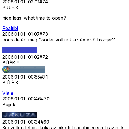
2006.01.01. 02:01
#
74
B.Ú.É.K.
nice legs. what time to open?
Realtibi
2006.01.01. 01:07
#
73
bocs de én meg Csoder voltunk az év elsõ hsz-jai^^
2006.01.01. 01:02
#
72
BÚÉK!!!
2006.01.01. 00:55
#
71
B.Ú.É.K.
Vlala
2006.01.01. 00:46
#
70
Bujjék!
2006.01.01. 00:34
#
69
Kegyetlen tel csokolja az ajkadat s jeghideg szel razza ki