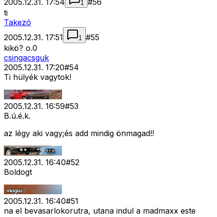
2005.12.31. 17:54
#
56
1
ti
Takezó
2005.12.31. 17:51
#
55
1
kikö? o.0
csingacsguk
2005.12.31. 17:20
#
54
Ti hülyék vagytok!
2005.12.31. 16:59
#
53
B.ú.é.k.
az légy aki vagy;és add mindig önmagad!!
2005.12.31. 16:40
#
52
Boldogt
2005.12.31. 16:40
#
51
na el bevasarlokorutra, utana indul a madmaxx este