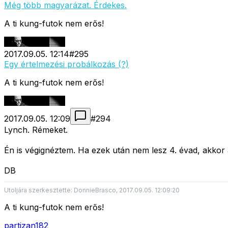
Még több magyarázat. Érdekes.
A ti kung-futok nem erős!
2017.09.05. 12:14
#
295
Egy értelmezési probálkozás (?)
A ti kung-futok nem erős!
2017.09.05. 12:09
#
294
Lynch. Rémeket.
Én is végignéztem. Ha ezek után nem lesz 4. évad, akkor a
DB
Utoljára szerkesztette: DonnieBrasco, 2017.09.05. 12:09:20
A ti kung-futok nem erős!
partizan182