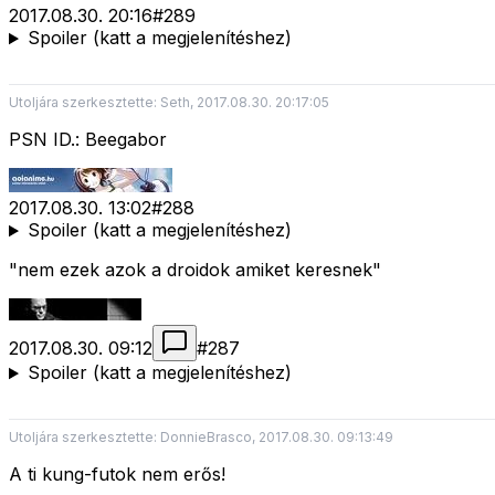
2017.08.30. 20:16
#
289
Spoiler (katt a megjelenítéshez)
Utoljára szerkesztette: Seth, 2017.08.30. 20:17:05
PSN ID.: Beegabor
2017.08.30. 13:02
#
288
Spoiler (katt a megjelenítéshez)
"nem ezek azok a droidok amiket keresnek"
2017.08.30. 09:12
#
287
Spoiler (katt a megjelenítéshez)
Utoljára szerkesztette: DonnieBrasco, 2017.08.30. 09:13:49
A ti kung-futok nem erős!