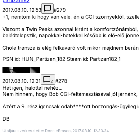
partizan182
2017.08.10. 12:53
#
279
+1, nemtom ki hogy van vele, én a CGI szörnyektől, szell
Viszont a Twin Peaks azonnal kiránt a komfortzónámból, 
belédtelepszik, napokkal-hetekkel később is elő-elő jönne
Chole transza is elég felkavaró volt mikor majdnem beránt
PSN id: HUN_Partizan_182 Steam id: Partizan182_1
2017.08.10. 12:31
#
278
2
Hát igen, halottal nehéz...
Nem hinném, hogy Bob CGI-feltámasztásával jól járnánk, a
Azért a 9. rész igencsak odab****ott borzongás-ügyileg 
DB
Utoljára szerkesztette: DonnieBrasco, 2017.08.10. 12:33:34