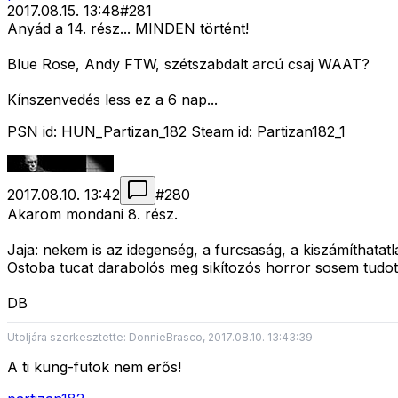
2017.08.15. 13:48
#
281
Anyád a 14. rész... MINDEN történt!
Blue Rose, Andy FTW, szétszabdalt arcú csaj WAAT?
Kínszenvedés less ez a 6 nap...
PSN id: HUN_Partizan_182 Steam id: Partizan182_1
2017.08.10. 13:42
#
280
Akarom mondani 8. rész.
Jaja: nekem is az idegenség, a furcsaság, a kiszámíthatatl
Ostoba tucat darabolós meg sikítozós horror sosem tudot
DB
Utoljára szerkesztette: DonnieBrasco, 2017.08.10. 13:43:39
A ti kung-futok nem erős!