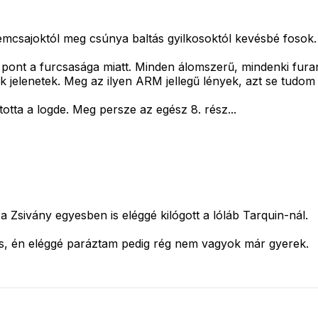
emcsajoktól meg csúnya baltás gyilkosoktól kevésbé fosok.
pont a furcsasága miatt. Minden álomszerű, mindenki furan
k jelenetek. Meg az ilyen ARM jellegű lények, azt se tudom 
otta a logde. Meg persze az egész 8. rész...
 Zsivány egyesben is eléggé kilógott a lóláb Tarquin-nál.
is, én eléggé paráztam pedig rég nem vagyok már gyerek.