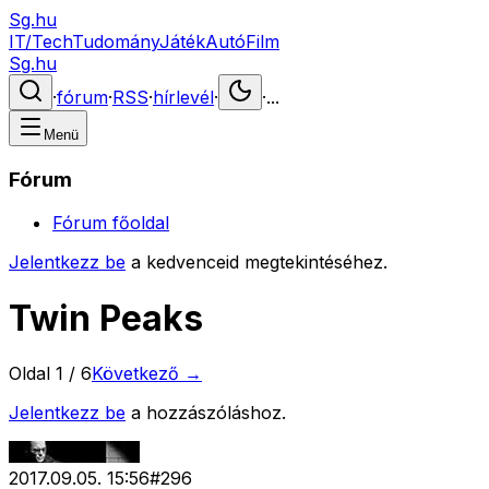
Sg.hu
IT/Tech
Tudomány
Játék
Autó
Film
Sg.hu
·
fórum
·
RSS
·
hírlevél
·
·
...
Menü
Fórum
Fórum főoldal
Jelentkezz be
a kedvenceid megtekintéséhez.
Twin Peaks
Oldal
1
/
6
Következő →
Jelentkezz be
a hozzászóláshoz.
2017.09.05. 15:56
#
296