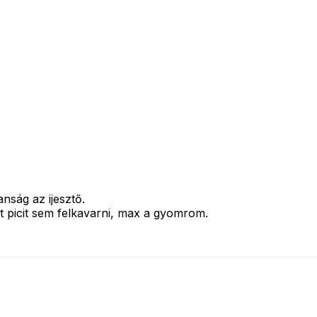
anság az ijesztő.
t picit sem felkavarni, max a gyomrom.