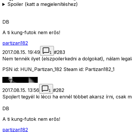
Spoiler (katt a megjelenítéshez)
DB
A ti kung-futok nem erős!
partizan182
2017.08.15. 19:49
#
283
1
Nem tennék ilyet (elszpoilerkedni a dolgokat), nálam lega
PSN id: HUN_Partizan_182 Steam id: Partizan182_1
2017.08.15. 13:56
#
282
1
Spojlert tegyél ki lécci ha ennél többet akarsz írni, csak
DB
A ti kung-futok nem erős!
partizan182