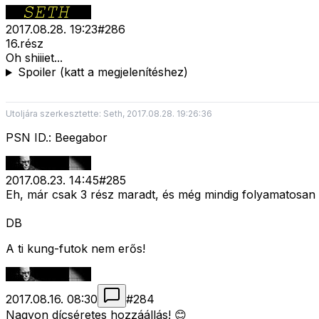
2017.08.28. 19:23
#
286
16.rész
Oh shiiiet...
Spoiler (katt a megjelenítéshez)
Utoljára szerkesztette: Seth, 2017.08.28. 19:26:36
PSN ID.: Beegabor
2017.08.23. 14:45
#
285
Eh, már csak 3 rész maradt, és még mindig folyamatosan 
DB
A ti kung-futok nem erős!
2017.08.16. 08:30
#
284
Nagyon dícséretes hozzáállás! 😊