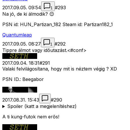
2017.09.05. 09:54
#
293
1
Na jó, de ki álmodik? 😊
PSN id: HUN_Partizan_182 Steam id: Partizan182_1
Quantumleap
2017.09.05. 08:27
#
292
1
Tippre álmot vagy időutazást.<#conf>
2017.09.04. 18:31
#
291
Valaki felvilágosítana, hogy mit is néztem végig ? XD
PSN ID.: Beegabor
2017.08.31. 15:43
#
290
Spoiler (katt a megjelenítéshez)
A ti kung-futok nem erős!