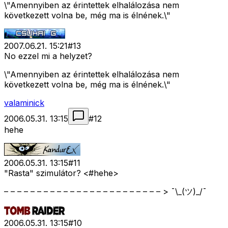
\"Amennyiben az érintettek elhalálozása nem
következett volna be, még ma is élnének.\"
2007.06.21. 15:21
#
13
No ezzel mi a helyzet?
\"Amennyiben az érintettek elhalálozása nem
következett volna be, még ma is élnének.\"
valaminick
2006.05.31. 13:15
#
12
hehe
2006.05.31. 13:15
#
11
"Rasta" szimulátor? <#hehe>
– – – – – – – – – – – – – – – – – – – – – – – – > ¯\_(ツ)_/¯
2006.05.31. 13:15
#
10