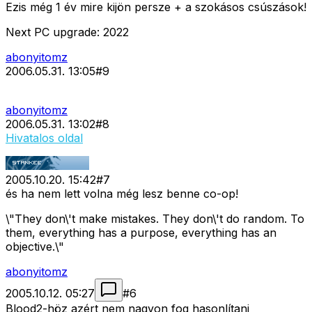
Ezis még 1 év mire kijön persze + a szokásos csúszások!
Next PC upgrade: 2022
abonyitomz
2006.05.31. 13:05
#
9
abonyitomz
2006.05.31. 13:02
#
8
Hivatalos oldal
2005.10.20. 15:42
#
7
és ha nem lett volna még lesz benne co-op!
\"They don\'t make mistakes. They don\'t do random. To
them, everything has a purpose, everything has an
objective.\"
abonyitomz
2005.10.12. 05:27
#
6
Blood2-höz azért nem nagyon fog hasonlítani