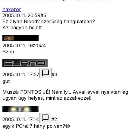
haxoror
2005.10.11. 20:59
#
5
Ez olyan Blood2 szerûség hangulatban?
Az nagyon bejött
2005.10.11. 19:20
#
4
Szép
2005.10.11. 17:57
#
3
gut
Muszáj PONTOS JÉ! Nem ly... Avval-evvel nyelvtanilag
ugyan úgy helyes, mint az azzal-ezzel!
2005.10.11. 17:14
#
2
egyik PCre!!? hány pc van?😄