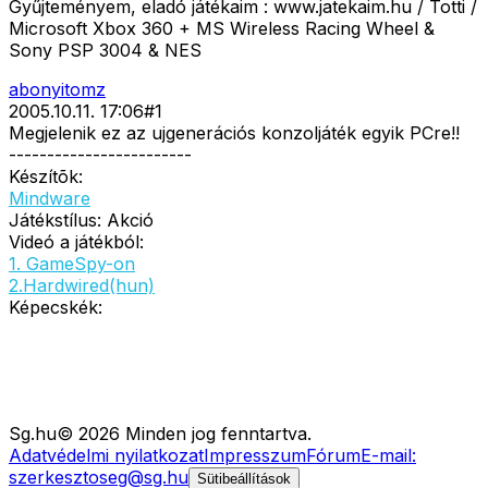
Gyűjteményem, eladó játékaim : www.jatekaim.hu / Totti /
Microsoft Xbox 360 + MS Wireless Racing Wheel &
Sony PSP 3004 & NES
abonyitomz
2005.10.11. 17:06
#
1
Megjelenik ez az ujgenerációs konzoljáték egyik PCre!!
------------------------
Készítõk:
Mindware
Játékstílus: Akció
Videó a játékból:
1. GameSpy-on
2.Hardwired(hun)
Képecskék:
Sg
.hu
©
2026
Minden jog fenntartva.
Adatvédelmi nyilatkozat
Impresszum
Fórum
E-mail:
szerkesztoseg@sg.hu
Sütibeállítások