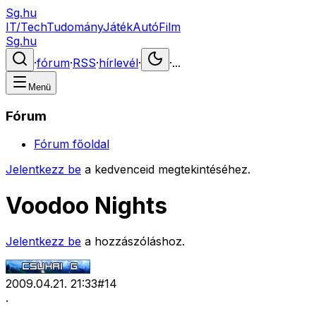
Sg.hu
IT/Tech
Tudomány
Játék
Autó
Film
Sg.hu
·
fórum
·
RSS
·
hírlevél
·
·
...
Menü
Fórum
Fórum főoldal
Jelentkezz be
a kedvenceid megtekintéséhez.
Voodoo Nights
Jelentkezz be
a hozzászóláshoz.
2009.04.21. 21:33
#
14
.