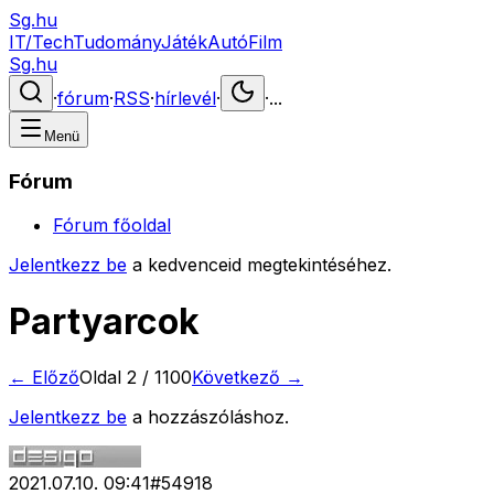
Sg.hu
IT/Tech
Tudomány
Játék
Autó
Film
Sg.hu
·
fórum
·
RSS
·
hírlevél
·
·
...
Menü
Fórum
Fórum főoldal
Jelentkezz be
a kedvenceid megtekintéséhez.
Partyarcok
← Előző
Oldal
2
/
1100
Következő →
Jelentkezz be
a hozzászóláshoz.
2021.07.10. 09:41
#
54918