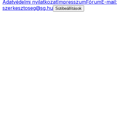
Adatvédelmi nyilatkozat
Impresszum
Fórum
E-mail:
szerkesztoseg@sg.hu
Sütibeállítások