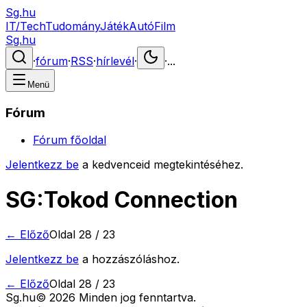
Sg.hu
IT/Tech
Tudomány
Játék
Autó
Film
Sg.hu
·
fórum
·
RSS
·
hírlevél
·
·
...
Menü
Fórum
Fórum főoldal
Jelentkezz be
a kedvenceid megtekintéséhez.
SG:Tokod Connection
← Előző
Oldal
28
/
23
Jelentkezz be
a hozzászóláshoz.
← Előző
Oldal
28
/
23
Sg
.hu
©
2026
Minden jog fenntartva.