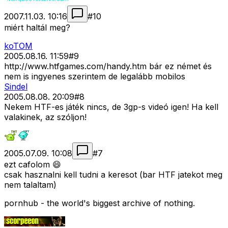
2007.11.03. 10:16
#
10
miért haltál meg?
koTOM
2005.08.16. 11:59
#
9
http://www.htfgames.com/handy.htm bár ez német és
nem is ingyenes szerintem de legalább mobilos
Sindel
2005.08.08. 20:09
#
8
Nekem HTF-es játék nincs, de 3gp-s videó igen! Ha kell
valakinek, az szóljon!
2005.07.09. 10:08
#
7
ezt cafolom 😄
csak hasznalni kell tudni a keresot (bar HTF jatekot meg
nem talaltam)
pornhub - the world's biggest archive of nothing.