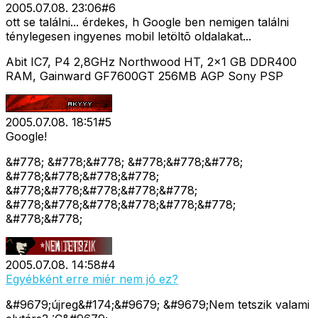
2005.07.08. 23:06
#
6
ott se találni... érdekes, h Google ben nemigen találni
ténylegesen ingyenes mobil letöltõ oldalakat...
Abit IC7, P4 2,8GHz Northwood HT, 2x1 GB DDR400
RAM, Gainward GF7600GT 256MB AGP Sony PSP
2005.07.08. 18:51
#
5
Google!
&#778; &#778;&#778; &#778;&#778;&#778;
&#778;&#778;&#778;&#778;
&#778;&#778;&#778;&#778;&#778;
&#778;&#778;&#778;&#778;&#778;&#778;
&#778;&#778;
2005.07.08. 14:58
#
4
Egyébként erre miér nem jó ez?
&#9679;újreg&#174;&#9679; &#9679;Nem tetszik valami