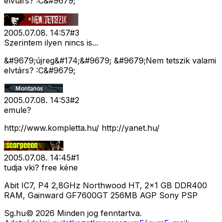
elvtárs? :C&#9679;
2005.07.08. 14:57
#
3
Szerintem ilyen nincs is...
&#9679;újreg&#174;&#9679; &#9679;Nem tetszik valami
elvtárs? :C&#9679;
2005.07.08. 14:53
#
2
emule?
http://www.kompletta.hu/ http://yanet.hu/
2005.07.08. 14:45
#
1
tudja vki? free kéne
Abit IC7, P4 2,8GHz Northwood HT, 2x1 GB DDR400
RAM, Gainward GF7600GT 256MB AGP Sony PSP
Sg
.hu
©
2026
Minden jog fenntartva.