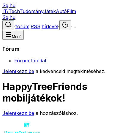
Sg.hu
IT/Tech
Tudomány
Játék
Autó
Film
Sg.hu
·
fórum
·
RSS
·
hírlevél
·
·
...
Menü
Fórum
Fórum főoldal
Jelentkezz be
a kedvenceid megtekintéséhez.
HappyTreeFriends
mobiljátékok!
Jelentkezz be
a hozzászóláshoz.