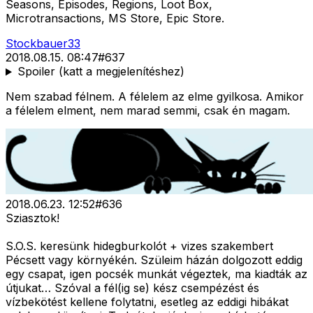
Seasons, Episodes, Regions, Loot Box,
Microtransactions, MS Store, Epic Store.
Stockbauer33
2018.08.15. 08:47
#
637
Spoiler (katt a megjelenítéshez)
Nem szabad félnem. A félelem az elme gyilkosa. Amikor
a félelem elment, nem marad semmi, csak én magam.
2018.06.23. 12:52
#
636
Sziasztok!
S.O.S. keresünk hidegburkolót + vizes szakembert
Pécsett vagy környékén. Szüleim házán dolgozott eddig
egy csapat, igen pocsék munkát végeztek, ma kiadták az
útjukat… Szóval a fél(ig se) kész csempézést és
vízbekötést kellene folytatni, esetleg az eddigi hibákat