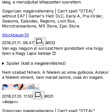
ideig, a menzájukat kifejezetten szerettem.
Szigorúan magánvélemény | Can’t spell “STEAL”
without EA? | Gamer's Hell: DLC, Early-A, Pre-Order,
Seasons, Episodes, Regions, Loot Box,
Microtransactions, MS Store, Epic Store.
Stockbauer33
2018.01.11. 08:47
#
632
1
Van egy nagyon jó sorozat.Nem gondoltam vna hogy
ilyen a Nagy Lajos belseje 😊
Spoiler (katt a megjelenítéshez)
Nem szabad félnem. A félelem az elme gyilkosa. Amikor
a félelem elment, nem marad semmi, csak én magam.
2018.01.10. 11:50
#
631
1
<#eljen>
Szigorúan magánvélemény | Can’t spell “STEAL”