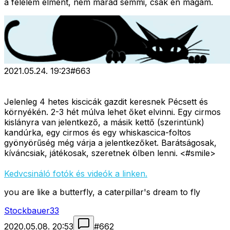
a félelem elment, nem marad semmi, csak én magam.
2021.05.24. 19:23
#
663
Jelenleg 4 hetes kiscicák gazdit keresnek Pécsett és
környékén. 2-3 hét múlva lehet őket elvinni. Egy cirmos
kislányra van jelentkező, a másik kettő (szerintünk)
kandúrka, egy cirmos és egy whiskascica-foltos
gyönyörűség még várja a jelentkezőket. Barátságosak,
kíváncsiak, játékosak, szeretnek ölben lenni. <#smile>
Kedvcsináló fotók és videók a linken.
you are like a butterfly, a caterpillar's dream to fly
Stockbauer33
2020.05.08. 20:53
#
662