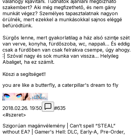
valahogy kijavítani. Tudnátok ajánlani megbízható
szakembert? Aki még megfizethető, és nem gány
munkát végez? Személyes tapasztalatnak nagyon
örülnék, mert ezekkel a munkásokkal sajnos eléggé
befürödtünk.
Sürgős lenne, mert gyakorlatilag a ház alsó szintje szét
van verve, konyha, fürdőszoba, wc, nappali… És eddig
csak a fürdőben van csak felrakva csempe, úgy ahogy.
:| Szóval nagy és sok munka van vissza… Helyileg
Abaliget, ha ez számít.
Köszi a segítséget!!
you are like a butterfly, a caterpillar's dream to fly
2018.02.26. 19:50
#
635
<#szeret>
Szigorúan magánvélemény | Can’t spell “STEAL”
without EA? | Gamer's Hell: DLC, Early-A, Pre-Order,