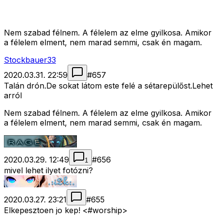
Nem szabad félnem. A félelem az elme gyilkosa. Amikor
a félelem elment, nem marad semmi, csak én magam.
Stockbauer33
2020.03.31. 22:59
#
657
Talán drón.De sokat látom este felé a sétarepülőst.Lehet
arról
Nem szabad félnem. A félelem az elme gyilkosa. Amikor
a félelem elment, nem marad semmi, csak én magam.
2020.03.29. 12:49
#
656
1
mivel lehet ilyet fotózni?
2020.03.27. 23:21
#
655
Elkepesztoen jo kep! <#worship>