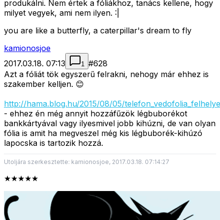
produkálni. Nem értek a fóliákhoz, tanács kellene, hogy
milyet vegyek, ami nem ilyen. :|
you are like a butterfly, a caterpillar's dream to fly
kamionosjoe
2017.03.18. 07:13
#
628
1
Azt a fóliát tök egyszerű felrakni, nehogy már ehhez is
szakember kelljen. 😊
http://hama.blog.hu/2015/08/05/telefon_vedofolia_felhely
- ehhez én még annyit hozzáfűzök légbuborékot
bankkártyával vagy ilyesmivel jobb kihúzni, de van olyan
fólia is amit ha megveszel még kis légbuborék-kihúzó
lapocska is tartozik hozzá.
Utoljára szerkesztette: kamionosjoe, 2017.03.18. 07:14:27
★★★★★