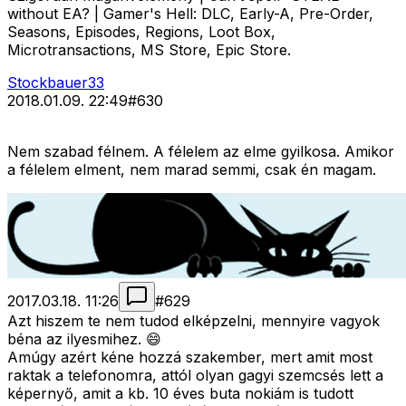
without EA? | Gamer's Hell: DLC, Early-A, Pre-Order,
Seasons, Episodes, Regions, Loot Box,
Microtransactions, MS Store, Epic Store.
Stockbauer33
2018.01.09. 22:49
#
630
Nem szabad félnem. A félelem az elme gyilkosa. Amikor
a félelem elment, nem marad semmi, csak én magam.
2017.03.18. 11:26
#
629
Azt hiszem te nem tudod elképzelni, mennyire vagyok
béna az ilyesmihez. 😄
Amúgy azért kéne hozzá szakember, mert amit most
raktak a telefonomra, attól olyan gagyi szemcsés lett a
képernyő, amit a kb. 10 éves buta nokiám is tudott