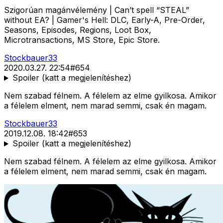
Szigorúan magánvélemény | Can’t spell “STEAL”
without EA? | Gamer's Hell: DLC, Early-A, Pre-Order,
Seasons, Episodes, Regions, Loot Box,
Microtransactions, MS Store, Epic Store.
Stockbauer33
2020.03.27. 22:54
#
654
Spoiler (katt a megjelenítéshez)
Nem szabad félnem. A félelem az elme gyilkosa. Amikor
a félelem elment, nem marad semmi, csak én magam.
Stockbauer33
2019.12.08. 18:42
#
653
Spoiler (katt a megjelenítéshez)
Nem szabad félnem. A félelem az elme gyilkosa. Amikor
a félelem elment, nem marad semmi, csak én magam.