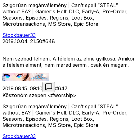
Szigorúan magánvélemény | Can’t spell “STEAL”
without EA? | Gamer's Hell: DLC, Early-A, Pre-Order,
Seasons, Episodes, Regions, Loot Box,
Microtransactions, MS Store, Epic Store.
Stockbauer33
2019.10.04. 21:50
#
648
Nem szabad félnem. A félelem az elme gyilkosa. Amikor
a félelem elment, nem marad semmi, csak én magam.
2019.08.15. 09:10
#
647
Köszönöm szépen <#worship>
Szigorúan magánvélemény | Can’t spell “STEAL”
without EA? | Gamer's Hell: DLC, Early-A, Pre-Order,
Seasons, Episodes, Regions, Loot Box,
Microtransactions, MS Store, Epic Store.
Stockbauer33