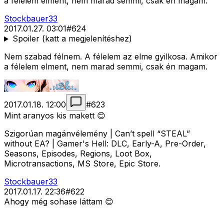
a félelem elment, nem marad semmi, csak én magam.
Stockbauer33
2017.01.27. 03:01
#
624
Spoiler (katt a megjelenítéshez)
Nem szabad félnem. A félelem az elme gyilkosa. Amikor
a félelem elment, nem marad semmi, csak én magam.
2017.01.18. 12:00
#
623
Mint aranyos kis makett 😊
Szigorúan magánvélemény | Can’t spell “STEAL”
without EA? | Gamer's Hell: DLC, Early-A, Pre-Order,
Seasons, Episodes, Regions, Loot Box,
Microtransactions, MS Store, Epic Store.
Stockbauer33
2017.01.17. 22:36
#
622
Ahogy még sohase láttam 😊