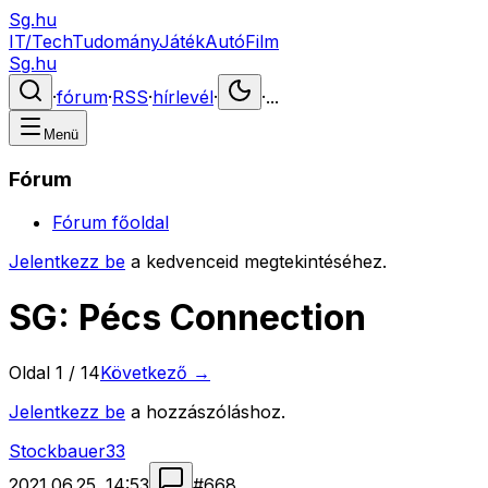
Sg.hu
IT/Tech
Tudomány
Játék
Autó
Film
Sg.hu
·
fórum
·
RSS
·
hírlevél
·
·
...
Menü
Fórum
Fórum főoldal
Jelentkezz be
a kedvenceid megtekintéséhez.
SG: Pécs Connection
Oldal
1
/
14
Következő →
Jelentkezz be
a hozzászóláshoz.
Stockbauer33
2021.06.25. 14:53
#
668