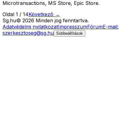
Microtransactions, MS Store, Epic Store.
Oldal
1
/
14
Következő →
Sg
.hu
©
2026
Minden jog fenntartva.
Adatvédelmi nyilatkozat
Impresszum
Fórum
E-mail:
szerkesztoseg@sg.hu
Sütibeállítások