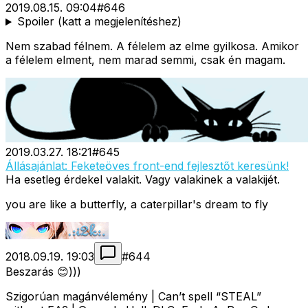
2019.08.15. 09:04
#
646
Spoiler (katt a megjelenítéshez)
Nem szabad félnem. A félelem az elme gyilkosa. Amikor
a félelem elment, nem marad semmi, csak én magam.
2019.03.27. 18:21
#
645
Állásajánlat: Feketeöves front-end fejlesztőt keresünk!
Ha esetleg érdekel valakit. Vagy valakinek a valakijét.
you are like a butterfly, a caterpillar's dream to fly
2018.09.19. 19:03
#
644
Beszarás 😊)))
Szigorúan magánvélemény | Can’t spell “STEAL”