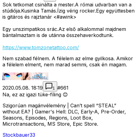
Sok tetkomat csinálta a mester.A római udvarban van a
stúdiója.Kusinka Tamás.Ízig vérig rocker.Egy együttesben
is gitáros és rajztanár <#awink>
Egy unszimpatikos srác.Az első alkalommal majdnem
bántalmaztam is de utánna összehaverkodtunk.
https://www.tomzonetattoo.com/
Nem szabad félnem. A félelem az elme gyilkosa. Amikor
a félelem elment, nem marad semmi, csak én magam.
2020.05.08. 18:19
#
661
1
Na, ez az igazi tüke-fíling 😊
Szigorúan magánvélemény | Can’t spell “STEAL”
without EA? | Gamer's Hell: DLC, Early-A, Pre-Order,
Seasons, Episodes, Regions, Loot Box,
Microtransactions, MS Store, Epic Store.
Stockbauer33