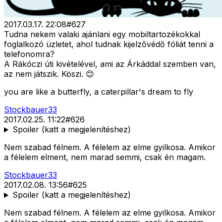
2017.03.17. 22:08
#
627
Tudna nekem valaki ajánlani egy mobiltartozékokkal
foglalkozó üzletet, ahol tudnak kijelzővédő fóliát tenni a
telefonomra?
A Rákóczi úti kivételével, ami az Árkáddal szemben van,
az nem játszik. Köszi. 😊
you are like a butterfly, a caterpillar's dream to fly
Stockbauer33
2017.02.25. 11:22
#
626
Spoiler (katt a megjelenítéshez)
Nem szabad félnem. A félelem az elme gyilkosa. Amikor
a félelem elment, nem marad semmi, csak én magam.
Stockbauer33
2017.02.08. 13:56
#
625
Spoiler (katt a megjelenítéshez)
Nem szabad félnem. A félelem az elme gyilkosa. Amikor