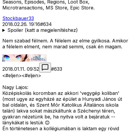
Seasons, Episodes, Regions, Loot Box,
Microtransactions, MS Store, Epic Store.
Stockbauer33
2018.02.26. 19:16
#
634
Spoiler (katt a megjelenítéshez)
Nem szabad félnem. A félelem az elme gyilkosa. Amikor
a félelem elment, nem marad semmi, csak én magam.
2018.01.11. 09:52
#
633
<#eljen>
<#eljen>
Nagy Lajos:
Középiskolás koromban az akkori 'vegygép koliban'
(most ugye az egyházé az épület a Hunyadi János út
bal oldalán, és Szent Mór Katolikus Általános iskola
talán) lakva sokat mászkáltunk a Széchenyi téren,
gyakran nézetünk be, ha nyitva volt a bejáratuk --
lánykákat is lestük 😊
Én történetesen a kollégiumában is laktam egy rövid