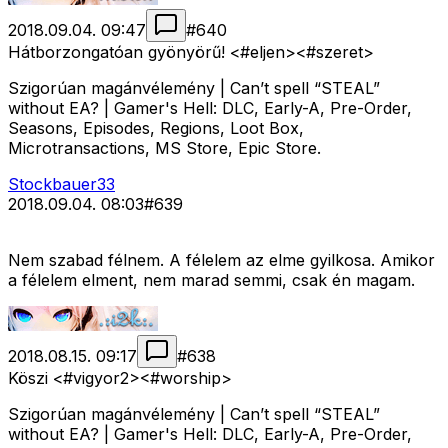
2018.09.04. 09:47
#
640
Hátborzongatóan gyönyörű! <#eljen>
<#szeret>
Szigorúan magánvélemény | Can’t spell “STEAL”
without EA? | Gamer's Hell: DLC, Early-A, Pre-Order,
Seasons, Episodes, Regions, Loot Box,
Microtransactions, MS Store, Epic Store.
Stockbauer33
2018.09.04. 08:03
#
639
Nem szabad félnem. A félelem az elme gyilkosa. Amikor
a félelem elment, nem marad semmi, csak én magam.
2018.08.15. 09:17
#
638
Köszi <#vigyor2>
<#worship>
Szigorúan magánvélemény | Can’t spell “STEAL”
without EA? | Gamer's Hell: DLC, Early-A, Pre-Order,