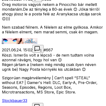
Öreg motoros vagyok nekem a Pinocchio bár mellett
mondanám.De az tényleg a 80-as évek 😊 Jókai térről
ahogy jössz le a posta felé az Aranykacsa utcája sarok
😊)))
Nem szabad félnem. A félelem az elme gyilkosa. Amikor
a félelem elment, nem marad semmi, csak én magam.
2021.06.24. 15:02
#
667
1
Köszi. Ismerős volt a lépcső - de nem tudtam volna
azonnal rávágni, hogy hol van 😊
Régen jártam a (nekem még mindig csak ilyen néven
ugrik be) Nagy Posta környéki kis utcákban 😊
Szigorúan magánvélemény | Can’t spell “STEAL”
without EA? | Gamer's Hell: DLC, Early-A, Pre-Order,
Seasons, Episodes, Regions, Loot Box,
Microtransactions, MS Store, Epic Store.
Stockbauer33