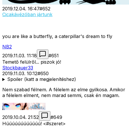
2019.12.04. 16:47
#
652
Cicakávézóban jártunk
you are like a butterfly, a caterpillar's dream to fly
NB2
2019.11.03. 11:18
#
651
Temető felülről... piszok jó!
Stockbauer33
2019.11.03. 10:12
#
650
Spoiler (katt a megjelenítéshez)
Nem szabad félnem. A félelem az elme gyilkosa. Amikor
a félelem elment, nem marad semmi, csak én magam.
2019.10.04. 21:52
#
649
Húúúúúúúúúúúú! <#szeret>