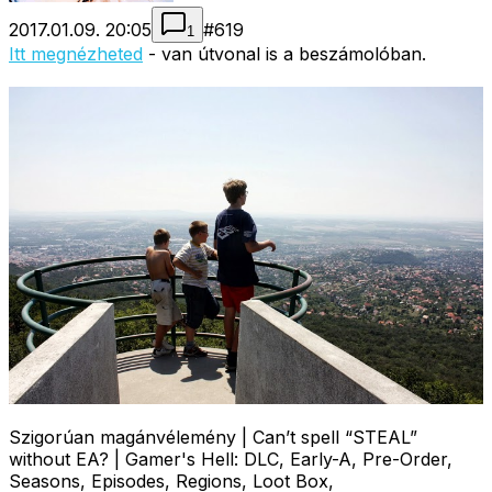
2017.01.09. 20:05
#
619
1
Itt megnézheted
- van útvonal is a beszámolóban.
Szigorúan magánvélemény | Can’t spell “STEAL”
without EA? | Gamer's Hell: DLC, Early-A, Pre-Order,
Seasons, Episodes, Regions, Loot Box,