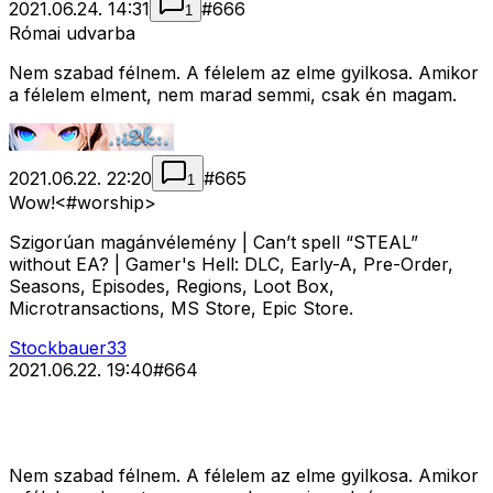
2021.06.24. 14:31
#
666
1
Római udvarba
Nem szabad félnem. A félelem az elme gyilkosa. Amikor
a félelem elment, nem marad semmi, csak én magam.
2021.06.22. 22:20
#
665
1
Wow!<#worship>
Szigorúan magánvélemény | Can’t spell “STEAL”
without EA? | Gamer's Hell: DLC, Early-A, Pre-Order,
Seasons, Episodes, Regions, Loot Box,
Microtransactions, MS Store, Epic Store.
Stockbauer33
2021.06.22. 19:40
#
664
Nem szabad félnem. A félelem az elme gyilkosa. Amikor