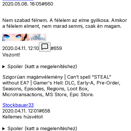
2020.05.08. 18:05
#
660
Nem szabad félnem. A félelem az elme gyilkosa. Amikor
a félelem elment, nem marad semmi, csak én magam.
2020.04.11. 12:10
#
659
Viszont!
Spoiler (katt a megjelenítéshez)
Szigorúan magánvélemény | Can’t spell “STEAL”
without EA? | Gamer's Hell: DLC, Early-A, Pre-Order,
Seasons, Episodes, Regions, Loot Box,
Microtransactions, MS Store, Epic Store.
Stockbauer33
2020.04.11. 12:01
#
658
Kellemes húsvétot
Spoiler (katt a megjelenítéshez)