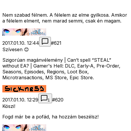
Nem szabad félnem. A félelem az elme gyilkosa. Amikor
a félelem elment, nem marad semmi, csak én magam.
2017.01.10. 12:44
#
621
Szívesen 😊
Szigorúan magánvélemény | Can’t spell “STEAL”
without EA? | Gamer's Hell: DLC, Early-A, Pre-Order,
Seasons, Episodes, Regions, Loot Box,
Microtransactions, MS Store, Epic Store.
2017.01.10. 12:29
#
620
1
Köszi!
Fogd már be a pofád, ha hozzám beszélsz!