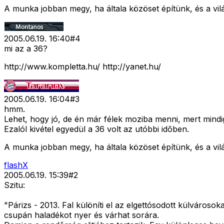
A munka jobban megy, ha általa közöset építünk, és a vilá
2005.06.19. 16:40
#
4
mi az a 36?
http://www.kompletta.hu/ http://yanet.hu/
2005.06.19. 16:04
#
3
hmm.
Lehet, hogy jó, de én már félek moziba menni, mert mindi
Ezalól kivétel egyedül a 36 volt az utóbbi idõben.
A munka jobban megy, ha általa közöset építünk, és a vilá
flashX
2005.06.19. 15:39
#
2
Szitu:
"Párizs - 2013. Fal különíti el az elgettósodott külváros
csupán haladékot nyer és várhat sorára.