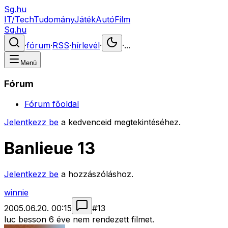
Sg.hu
IT/Tech
Tudomány
Játék
Autó
Film
Sg.hu
·
fórum
·
RSS
·
hírlevél
·
·
...
Menü
Fórum
Fórum főoldal
Jelentkezz be
a kedvenceid megtekintéséhez.
Banlieue 13
Jelentkezz be
a hozzászóláshoz.
winnie
2005.06.20. 00:15
#
13
luc besson 6 éve nem rendezett filmet.