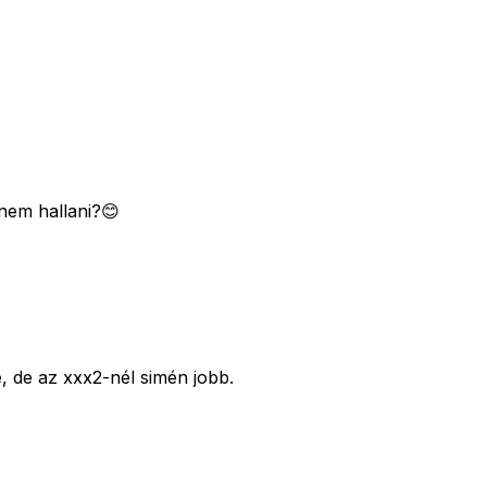
 nem hallani?😊
, de az xxx2-nél simén jobb.