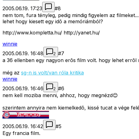
2005.06.19. 17:23
#
8
nem tom, fura tényleg, pedig mindig figyelem az filmeket...
lehet hogy kiesett egy idõ a memóriámból?
http://www.kompletta.hu/ http://yanet.hu/
winnie
2005.06.19. 16:48
#
7
2
a 36 ellenben egy nagyon erõs film volt. hogy lehet errõl
még az
sg-n is volt/van róla kritika
winnie
2005.06.19. 16:46
#
6
2
nem kell moziba menni, ahhoz, hogy megnézd😊
szerintem annyira nem kiemelkedõ, kissé tucat a vége felé
2005.06.19. 16:42
#
5
Egy francia film.