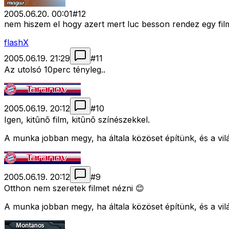
2005.06.20. 00:01
#
12
nem hiszem el hogy azert mert luc besson rendez egy filmet
flashX
2005.06.19. 21:29
#
11
Az utolsó 10perc tényleg..
2005.06.19. 20:12
#
10
Igen, kitûnõ film, kitûnõ színészekkel.
A munka jobban megy, ha általa közöset építünk, és a vilá
2005.06.19. 20:12
#
9
Otthon nem szeretek filmet nézni 😊
A munka jobban megy, ha általa közöset építünk, és a vilá