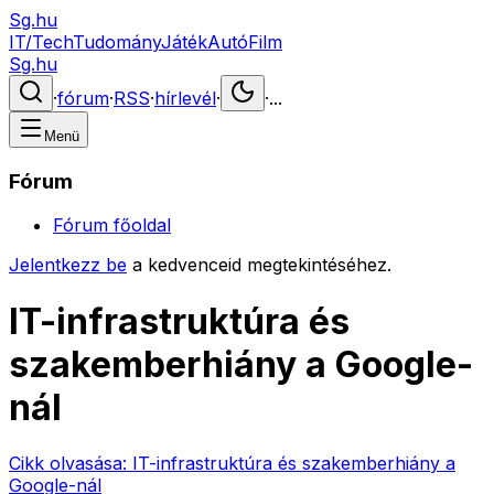
Sg.hu
IT/Tech
Tudomány
Játék
Autó
Film
Sg.hu
·
fórum
·
RSS
·
hírlevél
·
·
...
Menü
Fórum
Fórum főoldal
Jelentkezz be
a kedvenceid megtekintéséhez.
IT-infrastruktúra és
szakemberhiány a Google-
nál
Cikk olvasása:
IT-infrastruktúra és szakemberhiány a
Google-nál