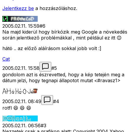
Jelentkezz be
a hozzászóláshoz.
2005.02.11. 15:59
#
6
Na majd kiderül hogy bírkózik meg Google a növekedés
során jelentkezõ problémákkal , mint például ez itt 😊
hátö .. az előző aláírásom sokkal jobb volt :]
Cat
2005.02.11. 15:58
#
5
gondolom azt is észrevetted, hogy a kép tetején meg a
dátum jelzi, hogy tegnapi állapotot mutat <#ravasz1>
2005.02.11. 08:49
#
4
rotfl 😄 😄 😄
2005.02.11. 06:56
#
3
Nezzetek csak a grafikon alatt: Copyright 2004 Yahoo