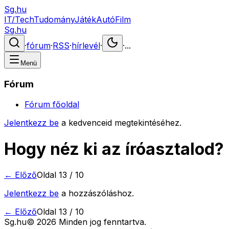
Sg.hu
IT/Tech
Tudomány
Játék
Autó
Film
Sg.hu
·
fórum
·
RSS
·
hírlevél
·
·
...
Menü
Fórum
Fórum főoldal
Jelentkezz be
a kedvenceid megtekintéséhez.
Hogy néz ki az íróasztalod?
← Előző
Oldal
13
/
10
Jelentkezz be
a hozzászóláshoz.
← Előző
Oldal
13
/
10
Sg
.hu
©
2026
Minden jog fenntartva.