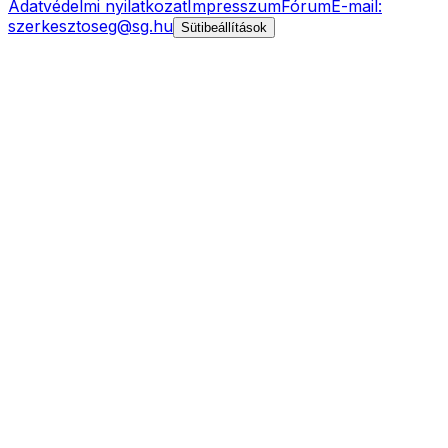
Adatvédelmi nyilatkozat
Impresszum
Fórum
E-mail:
szerkesztoseg@sg.hu
Sütibeállítások