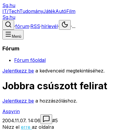
Sg.hu
IT/Tech
Tudomány
Játék
Autó
Film
Sg.hu
·
fórum
·
RSS
·
hírlevél
·
·
...
Menü
Fórum
Fórum főoldal
Jelentkezz be
a kedvenceid megtekintéséhez.
Jobbra csúszott felirat
Jelentkezz be
a hozzászóláshoz.
Aspyrin
2004.11.07. 14:06
#
5
Nézz el
erre
az oldalra