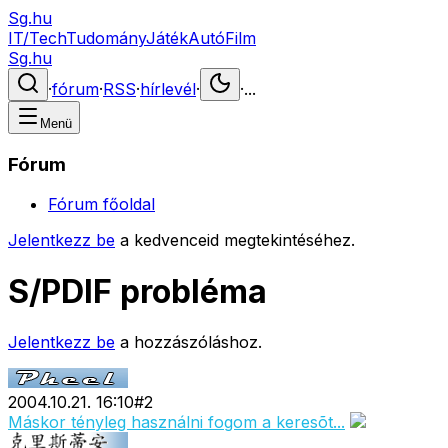
Sg.hu
IT/Tech
Tudomány
Játék
Autó
Film
Sg.hu
·
fórum
·
RSS
·
hírlevél
·
·
...
Menü
Fórum
Fórum főoldal
Jelentkezz be
a kedvenceid megtekintéséhez.
S/PDIF probléma
Jelentkezz be
a hozzászóláshoz.
2004.10.21. 16:10
#
2
Máskor tényleg használni fogom a keresõt...