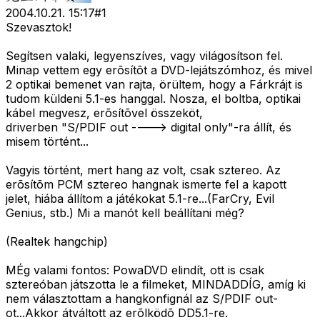
2004.10.21. 15:17
#
1
Szevasztok!
Segítsen valaki, legyenszíves, vagy világosítson fel.
Minap vettem egy erõsítõt a DVD-lejátszómhoz, és mivel
2 optikai bemenet van rajta, örültem, hogy a Fárkrájt is
tudom küldeni 5.1-es hanggal. Nosza, el boltba, optikai
kábel megvesz, erõsítõvel összeköt,
driverben "S/PDIF out ----> digital only"-ra állít, és
misem történt...
Vagyis történt, mert hang az volt, csak sztereo. Az
erõsítõm PCM sztereo hangnak ismerte fel a kapott
jelet, hiába állítom a játékokat 5.1-re...(FarCry, Evil
Genius, stb.) Mi a manót kell beállítani még?
(Realtek hangchip)
MÉg valami fontos: PowaDVD elindít, ott is csak
sztereóban játszotta le a filmeket, MINDADDÍG, amíg ki
nem választottam a hangkonfignál az S/PDIF out-
ot...Akkor átváltott az erõlködõ DD5.1-re.