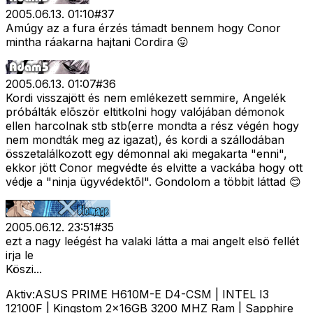
2005.06.13. 01:10
#
37
Amúgy az a fura érzés támadt bennem hogy Conor
mintha ráakarna hajtani Cordira 😛
2005.06.13. 01:07
#
36
Kordi visszajött és nem emlékezett semmire, Angelék
próbálták elõször eltitkolni hogy valójában démonok
ellen harcolnak stb stb(erre mondta a rész végén hogy
nem mondták meg az igazat), és kordi a szállodában
összetalálkozott egy démonnal aki megakarta "enni",
ekkor jött Conor megvédte és elvitte a vackába hogy ott
védje a "ninja ügyvédektõl". Gondolom a többit láttad 😊
2005.06.12. 23:51
#
35
ezt a nagy leégést ha valaki látta a mai angelt elsö fellét
irja le
Köszi...
Aktiv:ASUS PRIME H610M-E D4-CSM | INTEL I3
12100F | Kingstom 2x16GB 3200 MHZ Ram | Sapphire