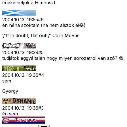
énekelhetjük a Himnuszt.
2004.10.13. 19:55
#
6
én néha szoktam (ha nem alszok el😄)
\"If in doubt, flat out!\" Colin McRae
2004.10.13. 19:39
#
5
tudjátok eggyáltalán hogy milyen sorozatról van szó? 😄
2004.10.13. 19:36
#
4
sem
György
2004.10.13. 19:36
#
3
én sem