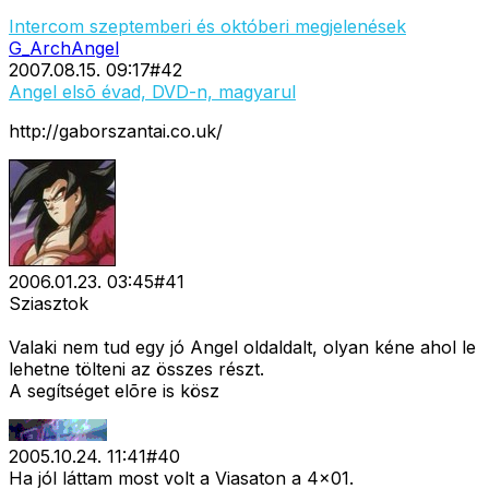
Intercom szeptemberi és októberi megjelenések
G_ArchAngel
2007.08.15. 09:17
#
42
Angel elsõ évad, DVD-n, magyarul
http://gaborszantai.co.uk/
2006.01.23. 03:45
#
41
Sziasztok
Valaki nem tud egy jó Angel oldaldalt, olyan kéne ahol le
lehetne tölteni az összes részt.
A segítséget elõre is kösz
2005.10.24. 11:41
#
40
Ha jól láttam most volt a Viasaton a 4x01.