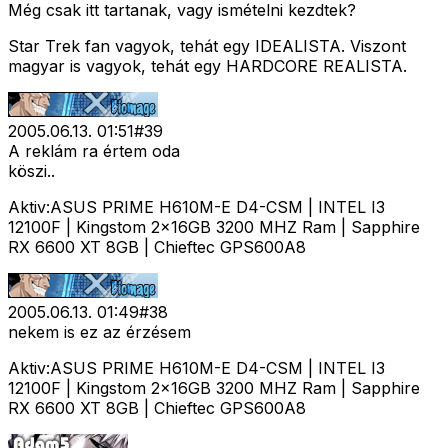
Még csak itt tartanak, vagy ismételni kezdtek?
Star Trek fan vagyok, tehát egy IDEALISTA. Viszont
magyar is vagyok, tehát egy HARDCORE REALISTA.
2005.06.13. 01:51
#
39
A reklám ra értem oda
köszi..
Aktiv:ASUS PRIME H610M-E D4-CSM | INTEL I3
12100F | Kingstom 2x16GB 3200 MHZ Ram | Sapphire
RX 6600 XT 8GB | Chieftec GPS600A8
2005.06.13. 01:49
#
38
nekem is ez az érzésem
Aktiv:ASUS PRIME H610M-E D4-CSM | INTEL I3
12100F | Kingstom 2x16GB 3200 MHZ Ram | Sapphire
RX 6600 XT 8GB | Chieftec GPS600A8