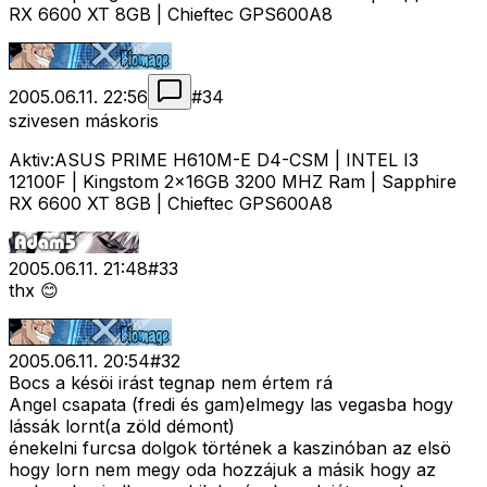
RX 6600 XT 8GB | Chieftec GPS600A8
2005.06.11. 22:56
#
34
szivesen máskoris
Aktiv:ASUS PRIME H610M-E D4-CSM | INTEL I3
12100F | Kingstom 2x16GB 3200 MHZ Ram | Sapphire
RX 6600 XT 8GB | Chieftec GPS600A8
2005.06.11. 21:48
#
33
thx 😊
2005.06.11. 20:54
#
32
Bocs a késöi irást tegnap nem értem rá
Angel csapata (fredi és gam)elmegy las vegasba hogy
lássák lornt(a zöld démont)
énekelni furcsa dolgok történek a kaszinóban az elsö
hogy lorn nem megy oda hozzájuk a másik hogy az