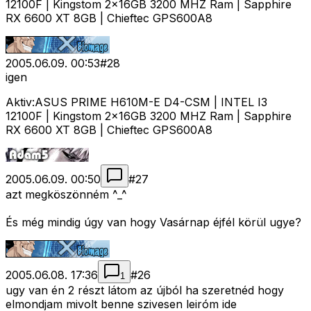
12100F | Kingstom 2x16GB 3200 MHZ Ram | Sapphire
RX 6600 XT 8GB | Chieftec GPS600A8
2005.06.09. 00:53
#
28
igen
Aktiv:ASUS PRIME H610M-E D4-CSM | INTEL I3
12100F | Kingstom 2x16GB 3200 MHZ Ram | Sapphire
RX 6600 XT 8GB | Chieftec GPS600A8
2005.06.09. 00:50
#
27
azt megköszönném ^_^
És még mindig úgy van hogy Vasárnap éjfél körül ugye?
2005.06.08. 17:36
#
26
1
ugy van én 2 részt látom az újból ha szeretnéd hogy
elmondjam mivolt benne szivesen leiróm ide