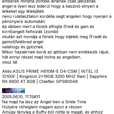
emberek mindha zombik lenének csak játszanak
angel is ilyen lesz kiderül hogy a kaszinó elnyeri a
lelkeket egy lélekjáték
nevü ruletasztalon kordélia segit angelen hogy nyerjen a
pénznyerö automatán
ép idöben mert a fönök elfogta (fredi és gam és
lornt)angelt felhozák (zombi)
miután azt mondja a fönök hogy öljétek meg (Fredit és
gamot)felébred angel
valahogy és gyöznek.
Mikor hazaérnek kordi az ajtóban nem emlékezik rájuk.
hát ennyi részel majd holna az angelben.
vissz lát
Aktiv:ASUS PRIME H610M-E D4-CSM | INTEL I3
12100F | Kingstom 2x16GB 3200 MHZ Ram | Sapphire
RX 6600 XT 8GB | Chieftec GPS600A8
2005.06.10. 11:15
#
31
Na majd ha lesz az Angel-ben a Smile Time
Hülyére röhögtem magam azon a részen
Amúgy tényleg a Buffy-ból nõtte ki magát, és ahhoz