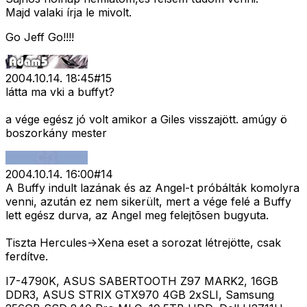
Majd valaki írja le mivolt.
Go Jeff Go!!!!
2004.10.14. 18:45
#
15
látta ma vki a buffyt?
a vége egész jó volt amikor a Giles visszajött. amúgy ö
boszorkány mester
2004.10.14. 16:00
#
14
A Buffy indult lazának és az Angel-t próbálták komolyra
venni, azután ez nem sikerült, mert a vége felé a Buffy
lett egész durva, az Angel meg felejtõsen bugyuta.
Tiszta Hercules->Xena eset a sorozat létrejötte, csak
ferdítve.
I7-4790K, ASUS SABERTOOTH Z97 MARK2, 16GB
DDR3, ASUS STRIX GTX970 4GB 2xSLI, Samsung