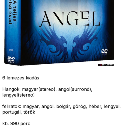
6 lemezes kiadás
Hangok: magyar(stereo), angol(surrond),
lengyel(stereo)
feliratok: magyar, angol, bolgár, görög, héber, lengyel,
portugál, török
kb. 990 perc