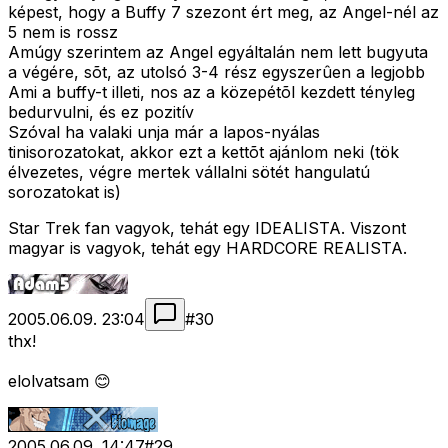
képest, hogy a Buffy 7 szezont ért meg, az Angel-nél az
5 nem is rossz
Amúgy szerintem az Angel egyáltalán nem lett bugyuta
a végére, sõt, az utolsó 3-4 rész egyszerûen a legjobb
Ami a buffy-t illeti, nos az a közepétõl kezdett tényleg
bedurvulni, és ez pozitív
Szóval ha valaki unja már a lapos-nyálas
tinisorozatokat, akkor ezt a kettõt ajánlom neki (tök
élvezetes, végre mertek vállalni sötét hangulatú
sorozatokat is)
Star Trek fan vagyok, tehát egy IDEALISTA. Viszont
magyar is vagyok, tehát egy HARDCORE REALISTA.
2005.06.09. 23:04
#
30
thx!
elolvatsam 😊
2005.06.09. 14:47
#
29