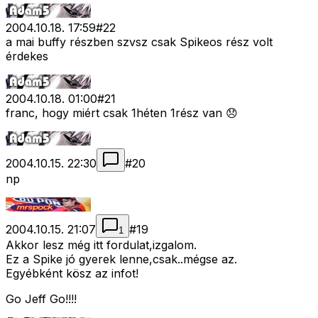
2004.10.18. 17:59
#
22
a mai buffy részben szvsz csak Spikeos rész volt
érdekes
2004.10.18. 01:00
#
21
franc, hogy miért csak 1héten 1rész van 😞
2004.10.15. 22:30
#
20
np
2004.10.15. 21:07
#
19
1
Akkor lesz még itt fordulat,izgalom.
Ez a Spike jó gyerek lenne,csak..mégse az.
Egyébként kösz az infot!
Go Jeff Go!!!!