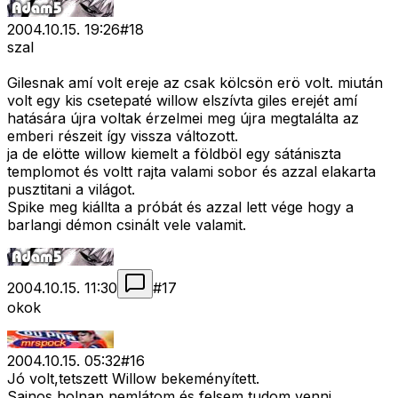
2004.10.15. 19:26
#
18
szal
Gilesnak amí volt ereje az csak kölcsön erö volt. miután
volt egy kis csetepaté willow elszívta giles erejét amí
hatására újra voltak érzelmei meg újra megtalálta az
emberi részeit így vissza változott.
ja de elötte willow kiemelt a földböl egy sátániszta
templomot és voltt rajta valami sobor és azzal elakarta
pusztitani a világot.
Spike meg kiállta a próbát és azzal lett vége hogy a
barlangi démon csinált vele valamit.
2004.10.15. 11:30
#
17
okok
2004.10.15. 05:32
#
16
Jó volt,tetszett Willow bekeményített.
Sajnos holnap nemlátom,és felsem tudom venni.