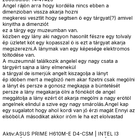
Angel rájön arra hogy kordélia nincs ebben a
dimenzioban vissza akarja hozni
megkeresi vesztlit hogy segitsen ö egy tárgyat(?) amivel
kinyitha a dimenziót
ez a tárgy egy muzeumban van.
közben egy lány aki nagyon hasonlit fészre egy tolvaly
ép üzletet köt egy kopasszal ö is ezt a tárgyat akarja
megszerezni.A lánymak van egy képesége elektromos
töltödése van.
A muzeumnál találkozik angelel egy nagy csata a
tárgyért sajna a lány elmenekül
a tárgyal de ismerjük angelt kiszagolja a lányt
ép idöben mert a megbizó nem akar fizetni csak megölni
a lányt és persze a gonosz megkapja a büntetését
persze a lány megakarja ölni a fönököt de angel
meggátolja a lány ezért öt akarja megölni a nagy erötöl
angelnek elindul a szive egy nagy smárolás.Angel kap
egy sugalatot hogy ahol kordi van jó érzi magát Ennyi az
elsöböl.A másodikat akkor iróm le ha ezt elolvastad
Aktiv:ASUS PRIME H610M-E D4-CSM | INTEL I3