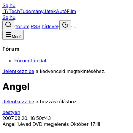
Sg.hu
IT/Tech
Tudomány
Játék
Autó
Film
Sg.hu
·
fórum
·
RSS
·
hírlevél
·
·
...
Menü
Fórum
Fórum főoldal
Jelentkezz be
a kedvenceid megtekintéséhez.
Angel
Jelentkezz be
a hozzászóláshoz.
bestyen
2007.08.20. 18:50
#
43
Angel 1.évad DVD megjelenés Október 17!!!!