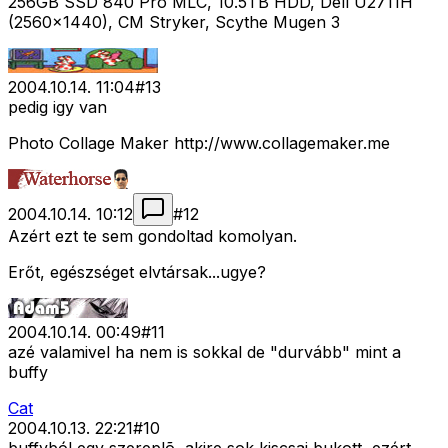
256GB SSD 840 Pro MLC, 10.5TB HDD, Dell U2711H
(2560x1440), CM Stryker, Scythe Mugen 3
2004.10.14. 11:04
#
13
pedig igy van
Photo Collage Maker http://www.collagemaker.me
2004.10.14. 10:12
#
12
Azért ezt te sem gondoltad komolyan.
Erőt, egészséget elvtársak...ugye?
2004.10.14. 00:49
#
11
azé valamivel ha nem is sokkal de "durvább" mint a
buffy
Cat
2004.10.13. 22:21
#
10