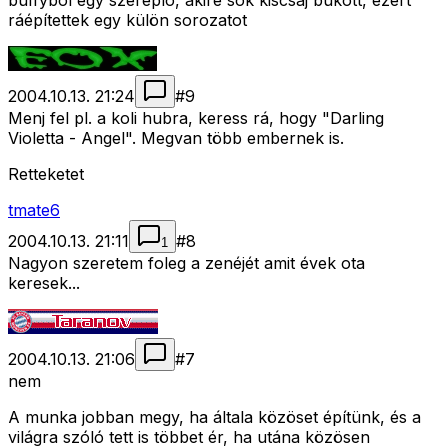
buffyból egy szereplõ, akire sok kiscsaj bukott, ezért
ráépítettek egy külön sorozatot
2004.10.13. 21:24
#
9
Menj fel pl. a koli hubra, keress rá, hogy "Darling
Violetta - Angel". Megvan több embernek is.
Retteketet
tmate6
2004.10.13. 21:11
#
8
1
Nagyon szeretem foleg a zenéjét amit évek ota
keresek...
2004.10.13. 21:06
#
7
nem
A munka jobban megy, ha általa közöset építünk, és a
világra szóló tett is többet ér, ha utána közösen