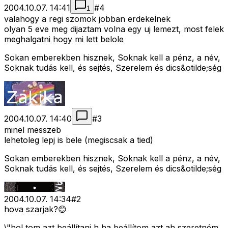
2004.10.07. 14:41
#
4
1
valahogy a regi szomok jobban erdekelnek
olyan 5 eve meg dijaztam volna egy uj lemezt, most felek
meghalgatni hogy mi lett belole
Sokan emberekben hisznek, Soknak kell a pénz, a név,
Soknak tudás kell, és sejtés, Szerelem és dics&otilde;ség
2004.10.07. 14:40
#
3
minel messzeb
lehetoleg lepj is bele (megiscsak a tied)
Sokan emberekben hisznek, Soknak kell a pénz, a név,
Soknak tudás kell, és sejtés, Szerelem és dics&otilde;ség
2004.10.07. 14:34
#
2
hova szarjak?😊
\"hol tom azt beállítani h ha beállítom azt ah szeretném