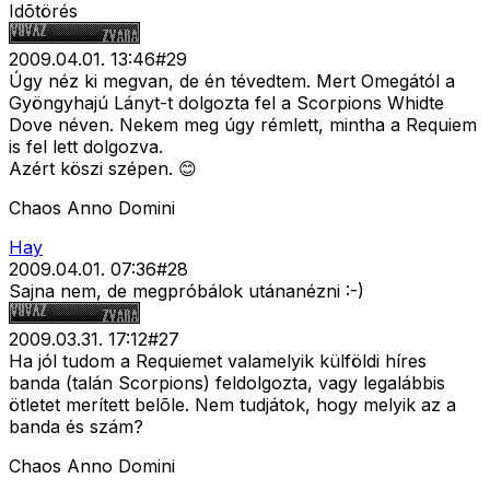
Idõtörés
2009.04.01. 13:46
#
29
Úgy néz ki megvan, de én tévedtem. Mert Omegától a
Gyöngyhajú Lányt-t dolgozta fel a Scorpions Whidte
Dove néven. Nekem meg úgy rémlett, mintha a Requiem
is fel lett dolgozva.
Azért köszi szépen. 😊
Chaos Anno Domini
Hay
2009.04.01. 07:36
#
28
Sajna nem, de megpróbálok utánanézni :-)
2009.03.31. 17:12
#
27
Ha jól tudom a Requiemet valamelyik külföldi híres
banda (talán Scorpions) feldolgozta, vagy legalábbis
ötletet merített belõle. Nem tudjátok, hogy melyik az a
banda és szám?
Chaos Anno Domini