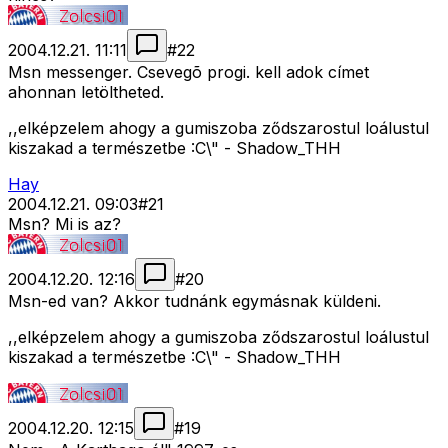
2004.12.21. 11:11
#
22
Msn messenger. Csevegõ progi. kell adok címet
ahonnan letöltheted.
,,elképzelem ahogy a gumiszoba ződszarostul loálustul
kiszakad a természetbe :C\" - Shadow_THH
Hay
2004.12.21. 09:03
#
21
Msn? Mi is az?
2004.12.20. 12:16
#
20
Msn-ed van? Akkor tudnánk egymásnak küldeni.
,,elképzelem ahogy a gumiszoba ződszarostul loálustul
kiszakad a természetbe :C\" - Shadow_THH
2004.12.20. 12:15
#
19