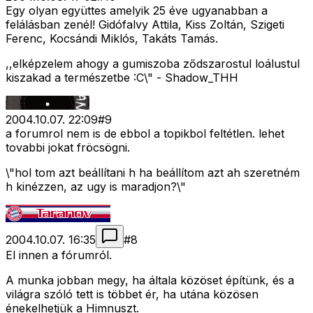
Egy olyan együttes amelyik 25 éve ugyanabban a
felálásban zenél! Gidófalvy Attila, Kiss Zoltán, Szigeti
Ferenc, Kocsándi Miklós, Takáts Tamás.
,,elképzelem ahogy a gumiszoba ződszarostul loálustul
kiszakad a természetbe :C\" - Shadow_THH
2004.10.07. 22:09
#
9
a forumrol nem is de ebbol a topikbol feltétlen. lehet
tovabbi jokat fröcsögni.
\"hol tom azt beállítani h ha beállítom azt ah szeretném
h kinézzen, az ugy is maradjon?\"
2004.10.07. 16:35
#
8
El innen a fórumról.
A munka jobban megy, ha általa közöset építünk, és a
világra szóló tett is többet ér, ha utána közösen
énekelhetjük a Himnuszt.