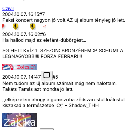
Czivil
2004.10.07. 16:15
#
7
Paksi koncert nagyon jó volt.AZ új album tényleg jó lett.
2004.10.07. 16:02
#
6
Ha hallod majd az elefánt-dübörgést...
SG HETI KVÍZ 1. SZEZON: BRONZÉREM :P SCHUMI A
LEGNAGYOBB!!!! FORZA FERRARI!!!
2004.10.07. 14:47
#
5
Nem tudom az új album számait még nem halottam.
Takáts Tamás azt mondta jó lett.
,,elképzelem ahogy a gumiszoba ződszarostul loálustul
kiszakad a természetbe :C\" - Shadow_THH