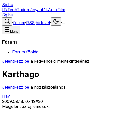
Sg.hu
IT/Tech
Tudomány
Játék
Autó
Film
Sg.hu
·
fórum
·
RSS
·
hírlevél
·
·
...
Menü
Fórum
Fórum főoldal
Jelentkezz be
a kedvenceid megtekintéséhez.
Karthago
Jelentkezz be
a hozzászóláshoz.
Hay
2009.09.18. 07:19
#
30
Megjelent az új lemezük: