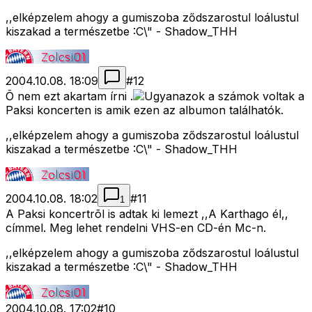
,,elképzelem ahogy a gumiszoba ződszarostul loálustul
kiszakad a természetbe :C\" - Shadow_THH
2004.10.08. 18:09
#
12
Õ nem ezt akartam írni .
Ugyanazok a számok voltak a
Paksi koncerten is amik ezen az albumon találhatók.
,,elképzelem ahogy a gumiszoba ződszarostul loálustul
kiszakad a természetbe :C\" - Shadow_THH
2004.10.08. 18:02
#
11
1
A Paksi koncertrõl is adtak ki lemezt ,,A Karthago él,,
címmel. Meg lehet rendelni VHS-en CD-én Mc-n.
,,elképzelem ahogy a gumiszoba ződszarostul loálustul
kiszakad a természetbe :C\" - Shadow_THH
2004.10.08. 17:02
#
10