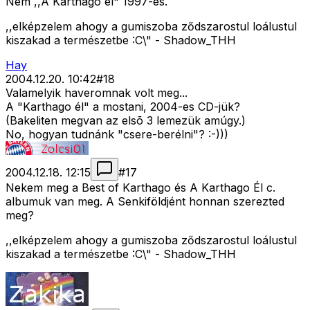
Nem ,,A Karthago él" 1997-es.
,,elképzelem ahogy a gumiszoba ződszarostul loálustul
kiszakad a természetbe :C\" - Shadow_THH
Hay
2004.12.20. 10:42
#
18
Valamelyik haveromnak volt meg...
A "Karthago él" a mostani, 2004-es CD-jük?
(Bakeliten megvan az elsõ 3 lemezük amúgy.)
No, hogyan tudnánk "csere-berélni"? :-)))
2004.12.18. 12:15
#
17
Nekem meg a Best of Karthago és A Karthago Él c.
albumuk van meg. A Senkiföldjént honnan szerezted
meg?
,,elképzelem ahogy a gumiszoba ződszarostul loálustul
kiszakad a természetbe :C\" - Shadow_THH