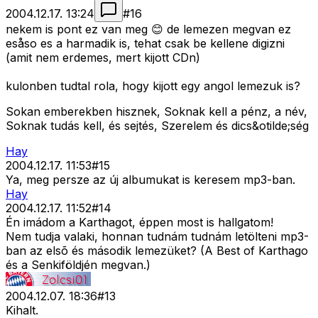
2004.12.17. 13:24
#
16
nekem is pont ez van meg 😊 de lemezen megvan ez
esåso es a harmadik is, tehat csak be kellene digizni
(amit nem erdemes, mert kijott CDn)
kulonben tudtal rola, hogy kijott egy angol lemezuk is?
Sokan emberekben hisznek, Soknak kell a pénz, a név,
Soknak tudás kell, és sejtés, Szerelem és dics&otilde;ség
Hay
2004.12.17. 11:53
#
15
Ya, meg persze az új albumukat is keresem mp3-ban.
Hay
2004.12.17. 11:52
#
14
Én imádom a Karthagot, éppen most is hallgatom!
Nem tudja valaki, honnan tudnám tudnám letölteni mp3-
ban az elsõ és második lemezüket? (A Best of Karthago
és a Senkiföldjén megvan.)
2004.12.07. 18:36
#
13
Kihalt.