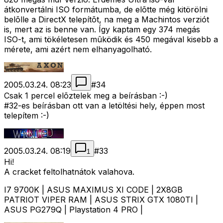
átkonvertálni ISO formátumba, de elõtte még kitörölni
belõlle a DirectX telepítõt, na meg a Machintos verziót
is, mert az is benne van. Így kaptam egy 374 megás
ISO-t, ami tökéletesen mûködik és 450 megával kisebb a
mérete, ami azért nem elhanyagolható.
2005.03.24. 08:23
#
34
Csak 1 percel elõztelek meg a beírásban :-)
#32-es beírásban ott van a letöltési hely, éppen most
telepítem :-)
2005.03.24. 08:19
#
33
1
Hi!
A cracket feltolhatnátok valahova.
I7 9700K | ASUS MAXIMUS XI CODE | 2X8GB
PATRIOT VIPER RAM | ASUS STRIX GTX 1080TI |
ASUS PG279Q | Playstation 4 PRO |