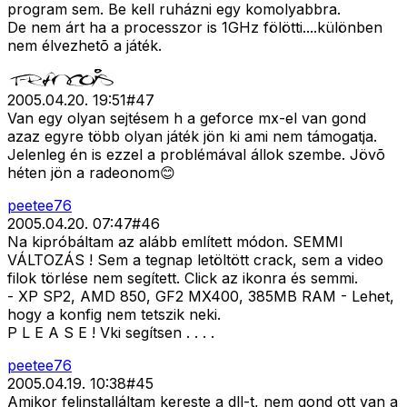
program sem. Be kell ruházni egy komolyabbra.
De nem árt ha a processzor is 1GHz fölötti....különben
nem élvezhetõ a játék.
2005.04.20. 19:51
#
47
Van egy olyan sejtésem h a geforce mx-el van gond
azaz egyre több olyan játék jön ki ami nem támogatja.
Jelenleg én is ezzel a problémával állok szembe. Jövõ
héten jön a radeonom😊
peetee76
2005.04.20. 07:47
#
46
Na kipróbáltam az alább említett módon. SEMMI
VÁLTOZÁS ! Sem a tegnap letöltött crack, sem a video
filok törlése nem segített. Click az ikonra és semmi.
- XP SP2, AMD 850, GF2 MX400, 385MB RAM - Lehet,
hogy a konfig nem tetszik neki.
P L E A S E ! Vki segítsen . . . .
peetee76
2005.04.19. 10:38
#
45
Amikor felinstalláltam kereste a dll-t, nem gond ott van a