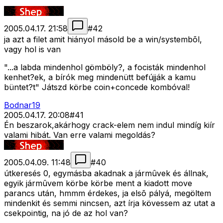
2005.04.17. 21:58
#
42
ja azt a filet amit hiányol másold be a win/systembõl,
vagy hol is van
"...a labda mindenhol gömböly?, a focisták mindenhol
kenhet?ek, a bírók meg mindenütt befújják a kamu
büntet?t" Játszd körbe coin+concede kombóval!
Bodnar19
2005.04.17. 20:08
#
41
Én beszarok,akárhogy crack-elem nem indul mindíg kiír
valami hibát. Van erre valami megoldás?
2005.04.09. 11:48
#
40
útkeresés 0, egymásba akadnak a jármûvek és állnak,
egyik jármûvem körbe körbe ment a kiadott move
parancs után, hmmm érdekes, ja elsõ pályá, megöltem
mindenkit és semmi nincsen, azt írja kövessem az utat a
csekpointig, na jó de az hol van?