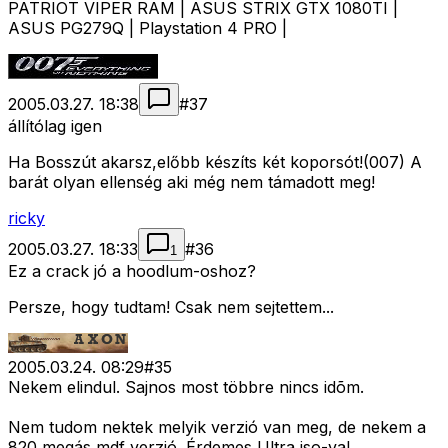
PATRIOT VIPER RAM | ASUS STRIX GTX 1080TI |
ASUS PG279Q | Playstation 4 PRO |
2005.03.27. 18:38
#
37
állítólag igen
Ha Bosszút akarsz,előbb készíts két koporsót!(007) A
barát olyan ellenség aki még nem támadott meg!
ricky
2005.03.27. 18:33
#
36
1
Ez a crack jó a hoodlum-oshoz?
Persze, hogy tudtam! Csak nem sejtettem...
2005.03.24. 08:29
#
35
Nekem elindul. Sajnos most többre nincs idõm.
Nem tudom nektek melyik verzió van meg, de nekem a
820 megás mdf verzió. Érdemes Ultra iso-val