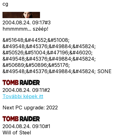
cg
2004.08.24. 09:17
#
3
hmmmmm... széép!
&#51648;&#44552;&#51008;
&#49548;&#45376;&#49884;&#45824;
&#50526;&#51004;&#47196;&#46020;
&#49548;&#45376;&#49884;&#45824;
&#50689;&#50896;&#55176;
&#49548;&#45376;&#49884;&#45824; SONE
2004.08.24. 09:11
#
2
További képek itt
Next PC upgrade: 2022
2004.08.24. 09:10
#
1
Will of Steel