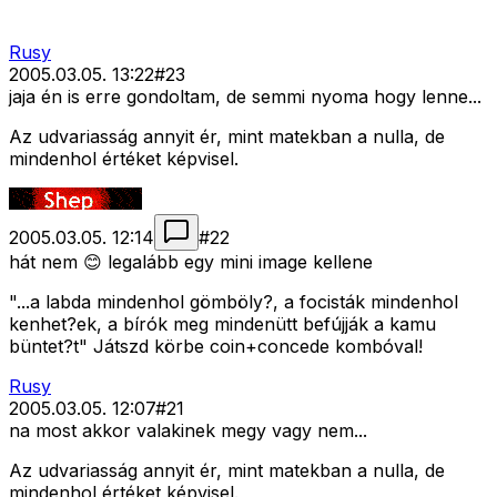
Rusy
2005.03.05. 13:22
#
23
jaja én is erre gondoltam, de semmi nyoma hogy lenne...
Az udvariasság annyit ér, mint matekban a nulla, de
mindenhol értéket képvisel.
2005.03.05. 12:14
#
22
hát nem 😊 legalább egy mini image kellene
"...a labda mindenhol gömböly?, a focisták mindenhol
kenhet?ek, a bírók meg mindenütt befújják a kamu
büntet?t" Játszd körbe coin+concede kombóval!
Rusy
2005.03.05. 12:07
#
21
na most akkor valakinek megy vagy nem...
Az udvariasság annyit ér, mint matekban a nulla, de
mindenhol értéket képvisel.