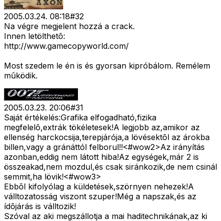
2005.03.24. 08:18
#
32
Na végre megjelent hozzá a crack.
Innen letölthetõ:
http://www.gamecopyworld.com/
Most szedem le én is és gyorsan kipróbálom. Remélem
mûködik.
2005.03.23. 20:06
#
31
Saját értékelés:Grafika elfogadható,fizika
megfelelõ,extrák tökéletesek!A legjobb az,amikor az
ellenség harckocsija,terepjárója,a lövésektõl az árokba
billen,vagy a gránáttól felborul!!<#wow2>
Az irányítás
azonban,eddig nem látott hiba!Az egységek,már 2 is
összeakad,nem mozdul,és csak siránkozik,de nem csinál
semmit,ha lövik!<#wow3>
Ebbõl kifolyólag a küldetések,szörnyen nehezek!A
válltozatosság viszont szuper!Még a napszak,és az
ídõjárás is válltozik!
Szóval az aki megszállotja a mai haditechnikának,az ki