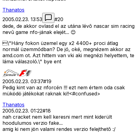
Thanatos
2005.02.23. 13:53
#
20
dede, de akkor ovlasd el az utána lévõ nascar sim racing
nevû game nfo-jának elejét... 😊
\"Hány fokon üzemel egy x2 4400+ proci átlag
normál üzemmódban? De jó, oké, megnézem akkor az
amd.com ot. Azt hittem van vki aki megnézi helyettem, te
láma válaszoló.\" bye ent
2005.02.23. 03:37
#
19
Pedig kint van az nforcén !!! ezt nem értem oda csak
müködö játékokat raknak ki!!<#confused>
Thanatos
2005.02.23. 01:22
#
18
nah cracket nem kell keresni mert mint kiderült
hoodulumos verzio fake...
amig ki nem jön valami rendes verzio felejthetõ :/