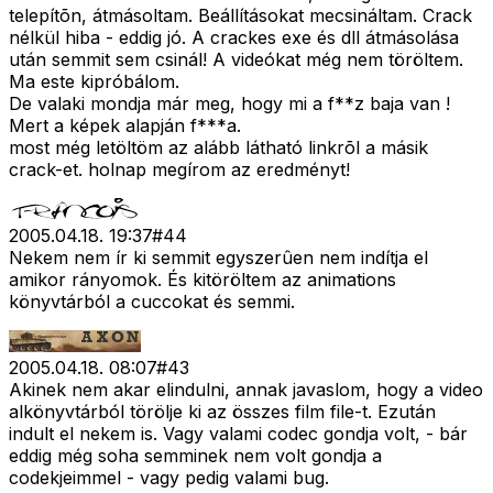
telepítõn, átmásoltam. Beállításokat mecsináltam. Crack
nélkül hiba - eddig jó. A crackes exe és dll átmásolása
után semmit sem csinál! A videókat még nem töröltem.
Ma este kipróbálom.
De valaki mondja már meg, hogy mi a f**z baja van !
Mert a képek alapján f***a.
most még letöltöm az alább látható linkrõl a másik
crack-et. holnap megírom az eredményt!
2005.04.18. 19:37
#
44
Nekem nem ír ki semmit egyszerûen nem indítja el
amikor rányomok. És kitöröltem az animations
könyvtárból a cuccokat és semmi.
2005.04.18. 08:07
#
43
Akinek nem akar elindulni, annak javaslom, hogy a video
alkönyvtárból törölje ki az összes film file-t. Ezután
indult el nekem is. Vagy valami codec gondja volt, - bár
eddig még soha semminek nem volt gondja a
codekjeimmel - vagy pedig valami bug.