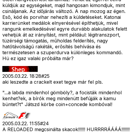
küldjük az egységeket, majd hangosan kimondjuk, mint
csináljanak. Az idõjárás változó. A nap mozog az égen.
Esõ, köd és porvihar nehezíti a küldetéseket. Katonai
karrierünket medálok elnyerésével építhetjük, mivel
rangunk emelkedésével egyre durvább alakulatok felett
vehetjük át az irányítást, mint például: légitranszport,
tüzérségi támogatás, mûholdas felderítés, nagy
hatótávolságú rakéták, erõsítés behívása és
természetesen a szuperdurva különleges kommandó.
Hü ez igaz valaki próbálta már?
2005.03.22. 18:28
#
25
aki leszedte a crackelt exet tegye már fel pls.
"...a labda mindenhol gömböly?, a focisták mindenhol
kenhet?ek, a bírók meg mindenütt befújják a kamu
büntet?t" Játszd körbe coin+concede kombóval!
2005.03.22. 11:55
#
24
A RELOADED megcsinálta skacok!!!!!! HURRRRÁÁÁÁ!!!!!!!