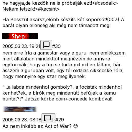
ne hagyja,de kezdõk ne is próbálják ezt!<#csodalk>
Nekem tetszik!<#kacsint>
Ha Bosszút akarsz,előbb készíts két koporsót!(007) A
barát olyan ellenség aki még nem támadott meg!
2005.03.23. 19:21
#
30
nem erre írta a gamestar vagy a guru, nem emlékszem
mert általában mindekttõt megnézem de annyira
egyformák, hogy a fen se tudja mit miben láttam, bár
asszem a guruban volt, egy fél oldalas cikkecske róla,
hogy mennyire egy szar meg ilyenek.
"...a labda mindenhol gömböly?, a focisták mindenhol
kenhet?ek, a bírók meg mindenütt befújják a kamu
büntet?t" Játszd körbe coin+concede kombóval!
2005.03.23. 08:18
#
29
1
Az nem inkább az Act of War? 😊