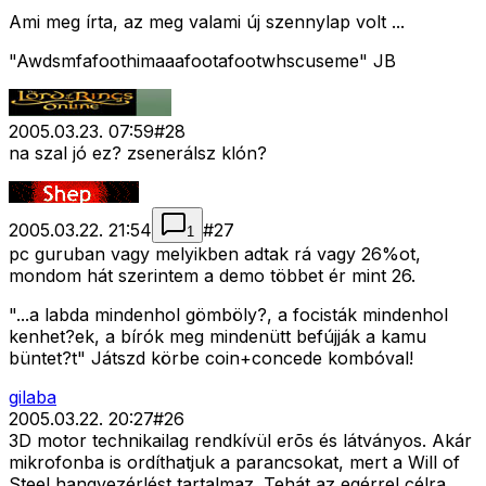
Ami meg írta, az meg valami új szennylap volt ...
"Awdsmfafoothimaaafootafootwhscuseme" JB
2005.03.23. 07:59
#
28
na szal jó ez? zsenerálsz klón?
2005.03.22. 21:54
#
27
1
pc guruban vagy melyikben adtak rá vagy 26%ot,
mondom hát szerintem a demo többet ér mint 26.
"...a labda mindenhol gömböly?, a focisták mindenhol
kenhet?ek, a bírók meg mindenütt befújják a kamu
büntet?t" Játszd körbe coin+concede kombóval!
gilaba
2005.03.22. 20:27
#
26
3D motor technikailag rendkívül erõs és látványos. Akár
mikrofonba is ordíthatjuk a parancsokat, mert a Will of
Steel hangvezérlést tartalmaz. Tehát az egérrel célra