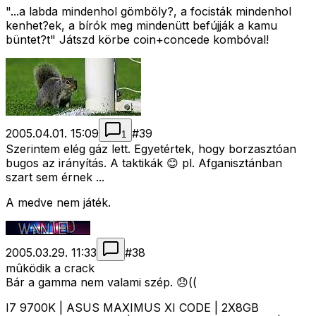
"...a labda mindenhol gömböly?, a focisták mindenhol
kenhet?ek, a bírók meg mindenütt befújják a kamu
büntet?t" Játszd körbe coin+concede kombóval!
2005.04.01. 15:09
#
39
1
Szerintem elég gáz lett. Egyetértek, hogy borzasztóan
bugos az irányítás. A taktikák 😊 pl. Afganisztánban
szart sem érnek ...
A medve nem játék.
2005.03.29. 11:33
#
38
mûködik a crack
Bár a gamma nem valami szép. 😞((
I7 9700K | ASUS MAXIMUS XI CODE | 2X8GB