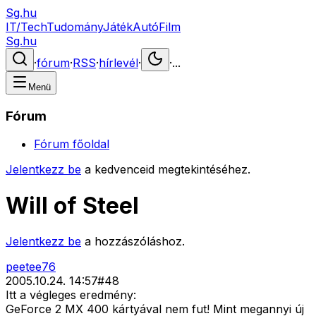
Sg.hu
IT/Tech
Tudomány
Játék
Autó
Film
Sg.hu
·
fórum
·
RSS
·
hírlevél
·
·
...
Menü
Fórum
Fórum főoldal
Jelentkezz be
a kedvenceid megtekintéséhez.
Will of Steel
Jelentkezz be
a hozzászóláshoz.
peetee76
2005.10.24. 14:57
#
48
Itt a végleges eredmény:
GeForce 2 MX 400 kártyával nem fut! Mint megannyi új