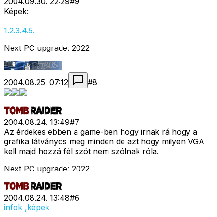
2004.09.30. 22:29
#
9
Képek:
1.
2.
3.
4.
5.
Next PC upgrade: 2022
2004.08.25. 07:12
#
8
2004.08.24. 13:49
#
7
Az érdekes ebben a game-ben hogy irnak rá hogy a
grafika látványos meg minden de azt hogy milyen VGA
kell majd hozzá fél szót nem szólnak róla.
Next PC upgrade: 2022
2004.08.24. 13:48
#
6
infok ,képek