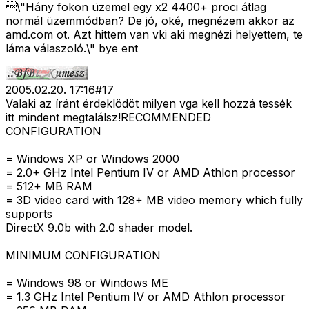
\"Hány fokon üzemel egy x2 4400+ proci átlag
normál üzemmódban? De jó, oké, megnézem akkor az
amd.com ot. Azt hittem van vki aki megnézi helyettem, te
láma válaszoló.\" bye ent
2005.02.20. 17:16
#
17
Valaki az íránt érdeklödöt milyen vga kell hozzá tessék
itt mindent megtalálsz!RECOMMENDED
CONFIGURATION
= Windows XP or Windows 2000
= 2.0+ GHz Intel Pentium IV or AMD Athlon processor
= 512+ MB RAM
= 3D video card with 128+ MB video memory which fully
supports
DirectX 9.0b with 2.0 shader model.
MINIMUM CONFIGURATION
= Windows 98 or Windows ME
= 1.3 GHz Intel Pentium IV or AMD Athlon processor