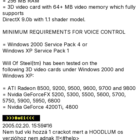
= 256 MB RAM
= 3D video card with 64+ MB video memory which fully
supports
DirectX 9.0b with 1.1 shader model.
MINIMUM REQUIREMENTS FOR VOICE CONTROL
= Windows 2000 Service Pack 4 or
Windows XP Service Pack 1
Will Of Steel(tm) has been tested on the
following 3D video cards under Windows 2000 and
Windows XP:
= ATI Radeon 8500, 9200, 9500, 9600, 9700 and 9800
= Nvidia GeForceFX 5200, 5300, 5500, 5600, 5700,
5750, 5900, 5950, 6800
= Nvidia GeForce 4200Ti, 4800
2005.02.20. 15:59
#
16
Nem tud vki hozzá 1 crackot mert a HOODLUM os
verzióhoz nem adnak !!!<#help>