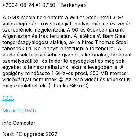
<2004-08-24 @ 07:50 - Berkenye>
A GMX Media bejelentette a Will of Steel nevû 3D-s
valós idejû háborús stratégiát, melyet még ez év végén
szeretnének megjelentetni. A 90-es években járunk
Afganisztán és Irak területén. A játékos William Steel
tengerészgyalogost alakítja, aki a híres Thomas Steel
tábornok fia. Kb. ennyit lehet tudni a történetrõl. A
küldetések teljesítéséhez gyalogos katonákat, tankokat,
személyszállító- és felderítõ egységeket és még sok
egyebet is felhasználhatunk, akár a levegõben is. A
gépigény mindössze 1 GHz-es proci, 256 MB memcsi,
videókártyát nem írnak 😊 Az elsõ videót és képeket is
megszemlélhetitek. (Thanks Silviu G)
1.
2.
3.
Movie 16,6MB
info:Gamestar
Next PC upgrade: 2022