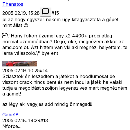
Thanatos
2005.02.19. 15:28
#
15
pl az hogy egyszer nekem ugy kifagyasztota a gépet
mint állat 😊
\"Hány fokon üzemel egy x2 4400+ proci átlag
normál üzemmódban? De jó, oké, megnézem akkor az
amd.com ot. Azt hittem van vki aki megnézi helyettem, te
láma válaszoló.\" bye ent
2005.02.19. 10:25
#
14
Sziasztok én leszedtem a játékot a hoodlumosat de
viszont crack nincs bent és nem indul a játék ha valaki
tudja a megoldást szoljon legyenszives mert megnézném
a gamet!
az légy aki vagy;és add mindig önmagad!!
Gabe18
2005.02.18. 14:29
#
13
Nforce...