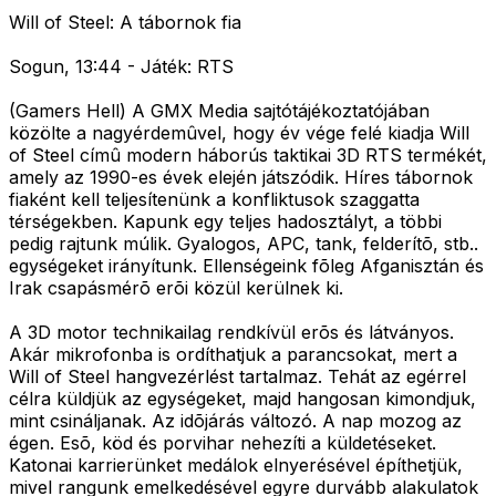
Will of Steel: A tábornok fia
Sogun, 13:44 - Játék: RTS
(Gamers Hell) A GMX Media sajtótájékoztatójában
közölte a nagyérdemûvel, hogy év vége felé kiadja Will
of Steel címû modern háborús taktikai 3D RTS termékét,
amely az 1990-es évek elején játszódik. Híres tábornok
fiaként kell teljesítenünk a konfliktusok szaggatta
térségekben. Kapunk egy teljes hadosztályt, a többi
pedig rajtunk múlik. Gyalogos, APC, tank, felderítõ, stb..
egységeket irányítunk. Ellenségeink fõleg Afganisztán és
Irak csapásmérõ erõi közül kerülnek ki.
A 3D motor technikailag rendkívül erõs és látványos.
Akár mikrofonba is ordíthatjuk a parancsokat, mert a
Will of Steel hangvezérlést tartalmaz. Tehát az egérrel
célra küldjük az egységeket, majd hangosan kimondjuk,
mint csináljanak. Az idõjárás változó. A nap mozog az
égen. Esõ, köd és porvihar nehezíti a küldetéseket.
Katonai karrierünket medálok elnyerésével építhetjük,
mivel rangunk emelkedésével egyre durvább alakulatok