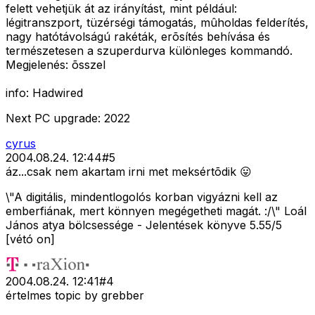
felett vehetjük át az irányítást, mint például:
légitranszport, tüzérségi támogatás, mûholdas felderítés,
nagy hatótávolságú rakéták, erõsítés behívása és
természetesen a szuperdurva különleges kommandó.
Megjelenés: õsszel
info: Hadwired
Next PC upgrade: 2022
cyrus
2004.08.24. 12:44
#
5
áz...csak nem akartam irni met meksértõdik 😛
\"A digitális, mindentlogolós korban vigyázni kell az
emberfiának, mert könnyen megégetheti magát. :/\" Loál
János atya bölcsessége - Jelentések könyve 5.55/5
[vétó on]
2004.08.24. 12:41
#
4
értelmes topic by grebber