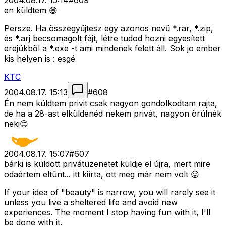
2004.08.17. 15:14
#
609
en küldtem 😄
Persze. Ha összegyűjtesz egy azonos nevű *.rar, *.zip,
és *.arj becsomagolt fájt, létre tudod hozni egyesített
erejükből a *.exe -t ami mindenek felett áll. Sok jo ember
kis helyen is : esgé
KTC
2004.08.17. 15:13
#
608
Én nem küldtem privit csak nagyon gondolkodtam rajta,
de ha a 28-ast elküldenéd nekem privát, nagyon örülnék
neki😊
2004.08.17. 15:07
#
607
bárki is küldött privátüzenetet küldje el újra, mert mire
odaértem eltûnt... itt kiírta, ott meg már nem volt 😛
If your idea of "beauty" is narrow, you will rarely see it
unless you live a sheltered life and avoid new
experiences. The moment I stop having fun with it, I'll
be done with it.