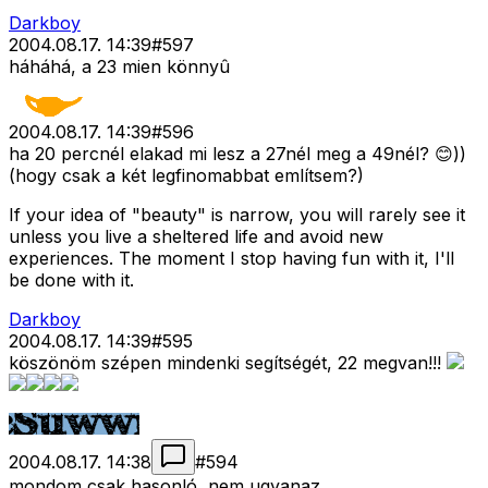
Darkboy
2004.08.17. 14:39
#
597
háháhá, a 23 mien könnyû
2004.08.17. 14:39
#
596
ha 20 percnél elakad mi lesz a 27nél meg a 49nél? 😊))
(hogy csak a két legfinomabbat említsem?)
If your idea of "beauty" is narrow, you will rarely see it
unless you live a sheltered life and avoid new
experiences. The moment I stop having fun with it, I'll
be done with it.
Darkboy
2004.08.17. 14:39
#
595
köszönöm szépen mindenki segítségét, 22 megvan!!!
2004.08.17. 14:38
#
594
mondom csak hasonló, nem ugyanaz.