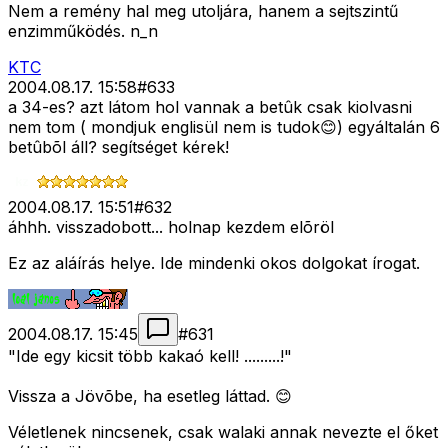
Nem a remény hal meg utoljára, hanem a sejtszintű
enzimműködés. n_n
KTC
2004.08.17. 15:58
#
633
a 34-es? azt látom hol vannak a betûk csak kiolvasni
nem tom ( mondjuk englisül nem is tudok😊) egyáltalán 6
betûbõl áll? segítséget kérek!
2004.08.17. 15:51
#
632
áhhh. visszadobott... holnap kezdem elõröl
Ez az aláírás helye. Ide mindenki okos dolgokat írogat.
2004.08.17. 15:45
#
631
"Ide egy kicsit több kakaó kell! .........!"
Vissza a Jövõbe, ha esetleg láttad. 😊
Véletlenek nincsenek, csak walaki annak nevezte el őket