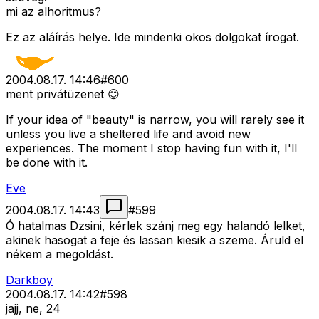
mi az alhoritmus?
Ez az aláírás helye. Ide mindenki okos dolgokat írogat.
2004.08.17. 14:46
#
600
ment privátüzenet 😊
If your idea of "beauty" is narrow, you will rarely see it
unless you live a sheltered life and avoid new
experiences. The moment I stop having fun with it, I'll
be done with it.
Eve
2004.08.17. 14:43
#
599
Ó hatalmas Dzsini, kérlek szánj meg egy halandó lelket,
akinek hasogat a feje és lassan kiesik a szeme. Áruld el
nékem a megoldást.
Darkboy
2004.08.17. 14:42
#
598
jajj, ne, 24