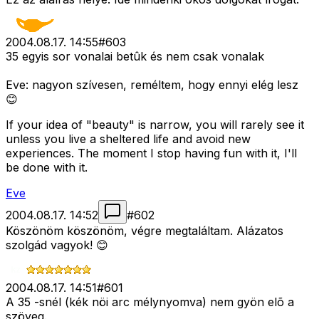
2004.08.17. 14:55
#
603
35 egyis sor vonalai betûk és nem csak vonalak
Eve: nagyon szívesen, reméltem, hogy ennyi elég lesz
😊
If your idea of "beauty" is narrow, you will rarely see it
unless you live a sheltered life and avoid new
experiences. The moment I stop having fun with it, I'll
be done with it.
Eve
2004.08.17. 14:52
#
602
Köszönöm köszönöm, végre megtaláltam. Alázatos
szolgád vagyok! 😊
2004.08.17. 14:51
#
601
A 35 -snél (kék nöi arc mélynyomva) nem gyön elõ a
szöveg.