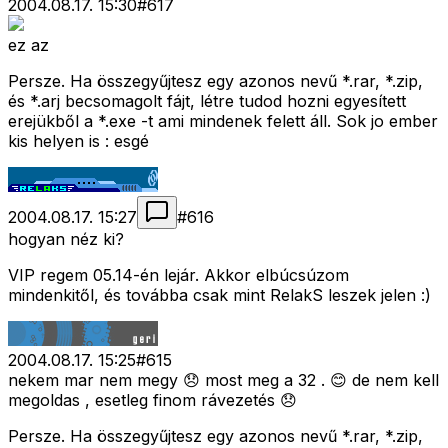
2004.08.17. 15:30
#
617
ez az
Persze. Ha összegyűjtesz egy azonos nevű *.rar, *.zip,
és *.arj becsomagolt fájt, létre tudod hozni egyesített
erejükből a *.exe -t ami mindenek felett áll. Sok jo ember
kis helyen is : esgé
2004.08.17. 15:27
#
616
hogyan néz ki?
VIP regem 05.14-én lejár. Akkor elbúcsúzom
mindenkitől, és továbba csak mint RelakS leszek jelen :)
2004.08.17. 15:25
#
615
nekem mar nem megy 😞 most meg a 32 . 😊 de nem kell
megoldas , esetleg finom rávezetés 😞
Persze. Ha összegyűjtesz egy azonos nevű *.rar, *.zip,