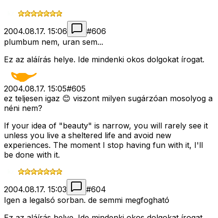
2004.08.17. 15:06
#
606
plumbum nem, uran sem...
Ez az aláírás helye. Ide mindenki okos dolgokat írogat.
2004.08.17. 15:05
#
605
ez teljesen igaz 😊 viszont milyen sugárzóan mosolyog a
néni nem?
If your idea of "beauty" is narrow, you will rarely see it
unless you live a sheltered life and avoid new
experiences. The moment I stop having fun with it, I'll
be done with it.
2004.08.17. 15:03
#
604
Igen a legalsó sorban. de semmi megfogható
Ez az aláírás helye. Ide mindenki okos dolgokat írogat.