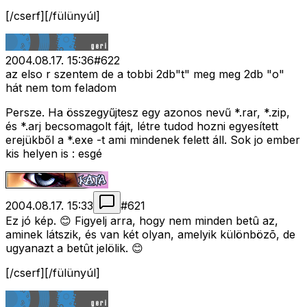
[/cserf][/fülünyúl]
2004.08.17. 15:36
#
622
az elso r szentem de a tobbi 2db"t" meg meg 2db "o"
hát nem tom feladom
Persze. Ha összegyűjtesz egy azonos nevű *.rar, *.zip,
és *.arj becsomagolt fájt, létre tudod hozni egyesített
erejükből a *.exe -t ami mindenek felett áll. Sok jo ember
kis helyen is : esgé
2004.08.17. 15:33
#
621
Ez jó kép. 😊 Figyelj arra, hogy nem minden betû az,
aminek látszik, és van két olyan, amelyik különbözõ, de
ugyanazt a betût jelölik. 😊
[/cserf][/fülünyúl]