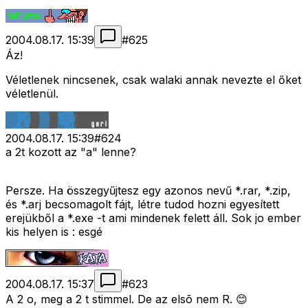
2004.08.17. 15:39
#
625
Áz!
Véletlenek nincsenek, csak walaki annak nevezte el őket
véletlenül.
2004.08.17. 15:39
#
624
a 2t kozott az "a" lenne?
Persze. Ha összegyűjtesz egy azonos nevű *.rar, *.zip,
és *.arj becsomagolt fájt, létre tudod hozni egyesített
erejükből a *.exe -t ami mindenek felett áll. Sok jo ember
kis helyen is : esgé
2004.08.17. 15:37
#
623
A 2 o, meg a 2 t stimmel. De az elsõ nem R. 😊