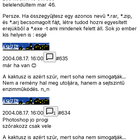
belelendültem mar 46.
Persze. Ha összegyűjtesz egy azonos nevű *.rar, *.zip,
és *.arj becsomagolt fájt, létre tudod hozni egyesített
erejükből a *.exe -t ami mindenek felett áll. Sok jo ember
kis helyen is : esgé
2004.08.17. 16:00
#
635
már ha van 😊
A kaktusz is azért szúr, mert soha nem simogatják...
Nem a remény hal meg utoljára, hanem a sejtszintű
enzimműködés. n_n
2004.08.17. 16:00
#
634
1
Photoshop jo progi
szórakozz csak vele
A kaktusz is azért szúr, mert soha nem simogatják...