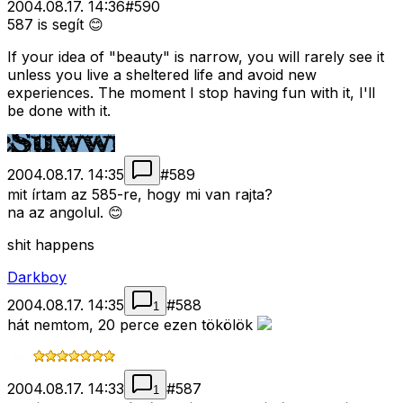
2004.08.17. 14:36
#
590
587 is segít 😊
If your idea of "beauty" is narrow, you will rarely see it
unless you live a sheltered life and avoid new
experiences. The moment I stop having fun with it, I'll
be done with it.
2004.08.17. 14:35
#
589
mit írtam az 585-re, hogy mi van rajta?
na az angolul. 😊
shit happens
Darkboy
2004.08.17. 14:35
#
588
1
hát nemtom, 20 perce ezen tökölök
2004.08.17. 14:33
#
587
1