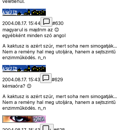
véletlenül.
2004.08.17. 15:44
#
630
magyarul is majdnm az 😊
egyébként minden szó angol
A kaktusz is azért szúr, mert soha nem simogatják...
Nem a remény hal meg utoljára, hanem a sejtszintű
enzimműködés. n_n
2004.08.17. 15:43
#
629
kémiaóra? 😊
A kaktusz is azért szúr, mert soha nem simogatják...
Nem a remény hal meg utoljára, hanem a sejtszintű
enzimműködés. n_n