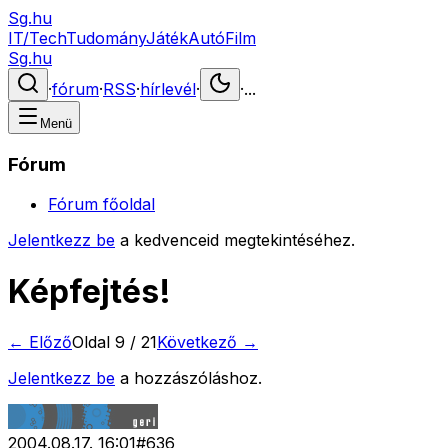
Sg.hu
IT/Tech
Tudomány
Játék
Autó
Film
Sg.hu
·
fórum
·
RSS
·
hírlevél
·
·
...
Menü
Fórum
Fórum főoldal
Jelentkezz be
a kedvenceid megtekintéséhez.
Képfejtés!
← Előző
Oldal
9
/
21
Következő →
Jelentkezz be
a hozzászóláshoz.
2004.08.17. 16:01
#
636