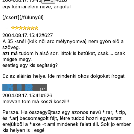
2004.08.17. 15:43
#
628
1
egy kémiai elem neve, angolul
[/cserf][/fülünyúl]
2004.08.17. 15:42
#
627
A 35 -snél (kék nöi arc mélynyomva) nem gyön elõ a
szöveg.
azt má tudom h alsó sor, látok is betûket, csak.... csak
mégse megy.
esetleg egy kis segítség?
Ez az aláírás helye. Ide mindenki okos dolgokat írogat.
2004.08.17. 15:41
#
626
mevvan tom má koszi koszi!!!
Persze. Ha összegyűjtesz egy azonos nevű *.rar, *.zip,
és *.arj becsomagolt fájt, létre tudod hozni egyesített
erejükből a *.exe -t ami mindenek felett áll. Sok jo ember
kis helyen is : esgé