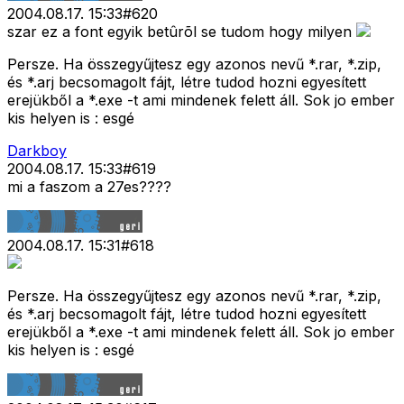
2004.08.17. 15:33
#
620
szar ez a font egyik betûrõl se tudom hogy milyen
Persze. Ha összegyűjtesz egy azonos nevű *.rar, *.zip,
és *.arj becsomagolt fájt, létre tudod hozni egyesített
erejükből a *.exe -t ami mindenek felett áll. Sok jo ember
kis helyen is : esgé
Darkboy
2004.08.17. 15:33
#
619
mi a faszom a 27es????
2004.08.17. 15:31
#
618
Persze. Ha összegyűjtesz egy azonos nevű *.rar, *.zip,
és *.arj becsomagolt fájt, létre tudod hozni egyesített
erejükből a *.exe -t ami mindenek felett áll. Sok jo ember
kis helyen is : esgé