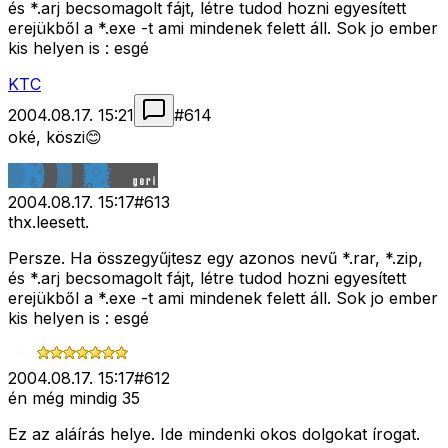
és *.arj becsomagolt fájt, létre tudod hozni egyesített
erejükből a *.exe -t ami mindenek felett áll. Sok jo ember
kis helyen is : esgé
KTC
2004.08.17. 15:21
#
614
oké, köszi😊
2004.08.17. 15:17
#
613
thx.leesett.
Persze. Ha összegyűjtesz egy azonos nevű *.rar, *.zip,
és *.arj becsomagolt fájt, létre tudod hozni egyesített
erejükből a *.exe -t ami mindenek felett áll. Sok jo ember
kis helyen is : esgé
2004.08.17. 15:17
#
612
én még mindig 35
Ez az aláírás helye. Ide mindenki okos dolgokat írogat.