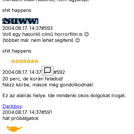
shit happens
2004.08.17. 14:37
#
593
Volt egy hasonló címû horrorfilm is 😊
(többet már nem lehet segíteni) 😊
shit happens
2004.08.17. 14:37
#
592
20 perc, de korán feladod!
Nézz körbe, mások még gondolkodnak!
Ez az aláírás helye. Ide mindenki okos dolgokat írogat.
Darkboy
2004.08.17. 14:37
#
591
hát próbálgatok