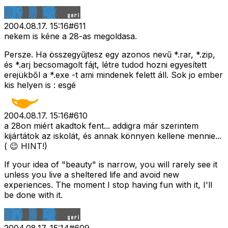
2004.08.17. 15:16
#
611
nekem is kéne a 28-as megoldasa.
Persze. Ha összegyűjtesz egy azonos nevű *.rar, *.zip,
és *.arj becsomagolt fájt, létre tudod hozni egyesített
erejükből a *.exe -t ami mindenek felett áll. Sok jo ember
kis helyen is : esgé
2004.08.17. 15:16
#
610
a 28on miért akadtok fent... addigra már szerintem
kijártátok az iskolát, és annak könnyen kellene mennie...
( 😉 HINT!)
If your idea of "beauty" is narrow, you will rarely see it
unless you live a sheltered life and avoid new
experiences. The moment I stop having fun with it, I'll
be done with it.