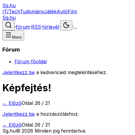
Sg.hu
IT/Tech
Tudomány
Játék
Autó
Film
Sg.hu
·
fórum
·
RSS
·
hírlevél
·
·
...
Menü
Fórum
Fórum főoldal
Jelentkezz be
a kedvenceid megtekintéséhez.
Képfejtés!
← Előző
Oldal
26
/
21
Jelentkezz be
a hozzászóláshoz.
← Előző
Oldal
26
/
21
Sg
.hu
©
2026
Minden jog fenntartva.