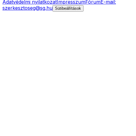
Adatvédelmi nyilatkozat
Impresszum
Fórum
E-mail:
szerkesztoseg@sg.hu
Sütibeállítások