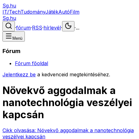
Sg.hu
IT/Tech
Tudomány
Játék
Autó
Film
Sg.hu
·
fórum
·
RSS
·
hírlevél
·
·
...
Menü
Fórum
Fórum főoldal
Jelentkezz be
a kedvenceid megtekintéséhez.
Növekvő aggodalmak a
nanotechnológia veszélyei
kapcsán
Cikk olvasása:
Növekvő aggodalmak a nanotechnológia
veszélyei kapcsán