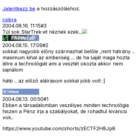
Jelentkezz be
a hozzászóláshoz.
csibra
2004.08.16. 11:15
#
3
Túl sok StarTrek-et néznek ezek...
2004.08.15. 17:09
#
2
sokkal nagyobb elõny származhat belõle ,mint hátrány ..
maximum kihal az emberiség ... de ha saját maga hozta
létre a technológiát ami a vesztét okozta akkor nem
sajnálom
hátö .. az előző aláírásom sokkal jobb volt :]
2004.08.13. 00:50
#
1
Ebben a társadalomban veszélyes minden technológia
hiszen a Pénz írja a szabályokat, de rohadtul kiváncsi
vok..
https://www.youtube.com/shorts/zECTF2H8Jp8