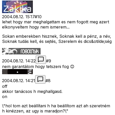
2004.08.12. 15:17
#
10
lehet hogy mar meghalgattam es nem fogott meg azert
elkonyveltem hogy nem ismerem...
Sokan emberekben hisznek, Soknak kell a pénz, a név,
Soknak tudás kell, és sejtés, Szerelem és dics&otilde;ség
2004.08.12. 14:22
#
9
nem garantálom hogy tetszeni fog 😊
2004.08.12. 14:21
#
8
off
akkor tanácsos h meghallgasd.
on
\"hol tom azt beállítani h ha beállítom azt ah szeretném
h kinézzen, az ugy is maradjon?\"