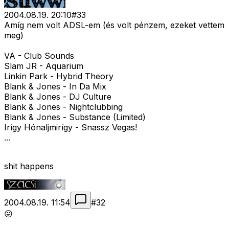
2004.08.19. 20:10
#
33
Amíg nem volt ADSL-em (és volt pénzem, ezeket vettem
meg)
VA - Club Sounds
Slam JR - Aquarium
Linkin Park - Hybrid Theory
Blank & Jones - In Da Mix
Blank & Jones - DJ Culture
Blank & Jones - Nightclubbing
Blank & Jones - Substance (Limited)
Irígy Hónaljmirígy - Snassz Vegas!
...
shit happens
2004.08.19. 11:54
#
32
😛