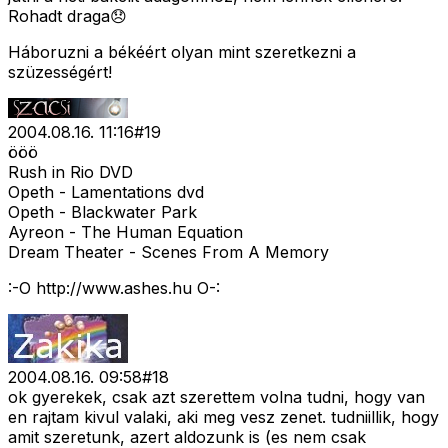
Rohadt draga😞
Háboruzni a békéért olyan mint szeretkezni a
szüzességért!
2004.08.16. 11:16
#
19
ööö
Rush in Rio DVD
Opeth - Lamentations dvd
Opeth - Blackwater Park
Ayreon - The Human Equation
Dream Theater - Scenes From A Memory
:-O http://www.ashes.hu O-:
2004.08.16. 09:58
#
18
ok gyerekek, csak azt szerettem volna tudni, hogy van
en rajtam kivul valaki, aki meg vesz zenet. tudniillik, hogy
amit szeretunk, azert aldozunk is (es nem csak