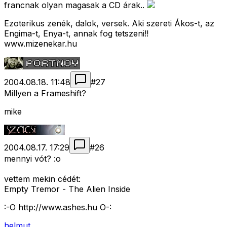
francnak olyan magasak a CD árak..
Ezoterikus zenék, dalok, versek. Aki szereti Ákos-t, az
Engima-t, Enya-t, annak fog tetszeni!!
www.mizenekar.hu
2004.08.18. 11:48
#
27
Millyen a Frameshift?
mike
2004.08.17. 17:29
#
26
mennyi vót? :o
vettem mekin cédét:
Empty Tremor - The Alien Inside
:-O http://www.ashes.hu O-:
helmut