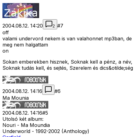
2004.08.12. 14:20
#
7
2
off
valami undervord nekem is van valahonnet mp3ban, de
meg nem halgattam
on
Sokan emberekben hisznek, Soknak kell a pénz, a név,
Soknak tudás kell, és sejtés, Szerelem és dics&otilde;ség
2004.08.12. 14:16
#
6
Ma Mounia
2004.08.12. 14:16
#
5
Utolsó két album:
Nouri - Ma Moundia
Underworld - 1992-2002 (Anthology)