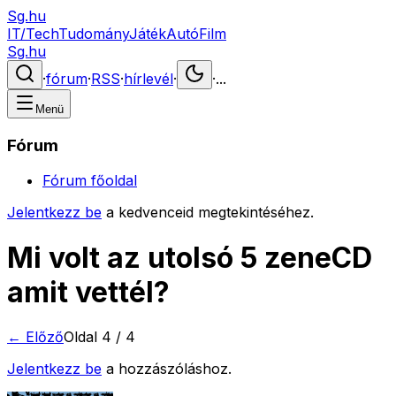
Sg.hu
IT/Tech
Tudomány
Játék
Autó
Film
Sg.hu
·
fórum
·
RSS
·
hírlevél
·
·
...
Menü
Fórum
Fórum főoldal
Jelentkezz be
a kedvenceid megtekintéséhez.
Mi volt az utolsó 5 zeneCD
amit vettél?
← Előző
Oldal
4
/
4
Jelentkezz be
a hozzászóláshoz.