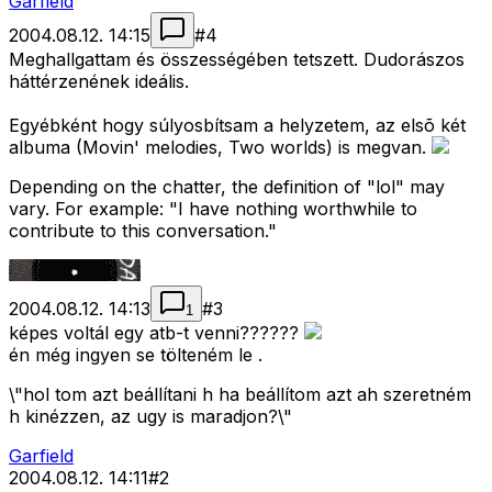
Garfield
2004.08.12. 14:15
#
4
Meghallgattam és összességében tetszett. Dudorászos
háttérzenének ideális.
Egyébként hogy súlyosbítsam a helyzetem, az elsõ két
albuma (Movin' melodies, Two worlds) is megvan.
Depending on the chatter, the definition of "lol" may
vary. For example: "I have nothing worthwhile to
contribute to this conversation."
2004.08.12. 14:13
#
3
1
képes voltál egy atb-t venni??????
én még ingyen se tölteném le .
\"hol tom azt beállítani h ha beállítom azt ah szeretném
h kinézzen, az ugy is maradjon?\"
Garfield
2004.08.12. 14:11
#
2