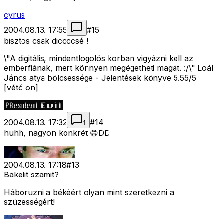
cyrus
2004.08.13. 17:55
#
15
bisztos csak diccccsé !
\"A digitális, mindentlogolós korban vigyázni kell az
emberfiának, mert könnyen megégetheti magát. :/\" Loál
János atya bölcsessége - Jelentések könyve 5.55/5
[vétó on]
2004.08.13. 17:32
#
14
1
huhh, nagyon konkrét 😄DD
2004.08.13. 17:18
#
13
Bakelit szamit?
Háboruzni a békéért olyan mint szeretkezni a
szüzességért!