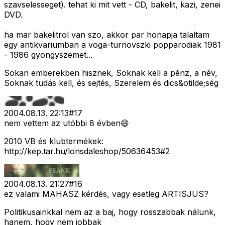
szavselesseget). tehat ki mit vett - CD, bakelit, kazi, zenei
DVD.
ha mar bakelitrol van szo, akkor par honapja talaltam
egy antikvariumban a voga-turnovszki popparodiak 1981
- 1986 gyongyszemet...
Sokan emberekben hisznek, Soknak kell a pénz, a név,
Soknak tudás kell, és sejtés, Szerelem és dics&otilde;ség
2004.08.13. 22:13
#
17
nem vettem az utóbbi 8 évben😄
2010 VB és klubtermékek:
http://kep.tar.hu/lonsdaleshop/50636453#2
2004.08.13. 21:27
#
16
ez valami MAHASZ kérdés, vagy esetleg ARTISJUS?
Politikusainkkal nem az a baj, hogy rosszabbak nálunk,
hanem, hogy nem jobbak