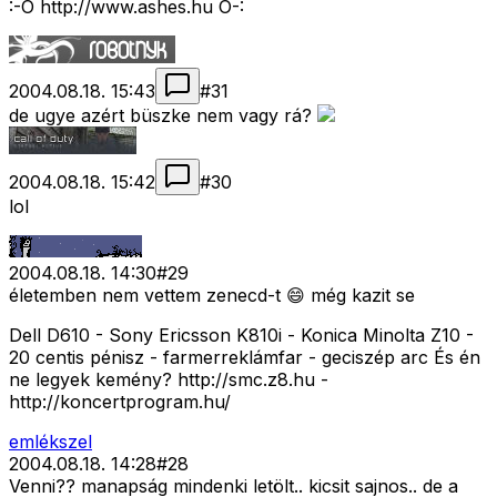
:-O http://www.ashes.hu O-:
2004.08.18. 15:43
#
31
de ugye azért büszke nem vagy rá?
2004.08.18. 15:42
#
30
lol
2004.08.18. 14:30
#
29
életemben nem vettem zenecd-t 😄 még kazit se
Dell D610 - Sony Ericsson K810i - Konica Minolta Z10 -
20 centis pénisz - farmerreklámfar - geciszép arc És én
ne legyek kemény? http://smc.z8.hu -
http://koncertprogram.hu/
emlékszel
2004.08.18. 14:28
#
28
Venni?? manapság mindenki letölt.. kicsit sajnos.. de a