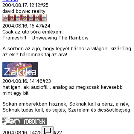
2004.08.17. 12:12
#
25
david bowie: reality
2004.08.16. 15:47
#
24
Csak az utolsóra emléxem:
Frameshift - Unweaving The Rainbow
A sörben az a jó, hogy legyél bárhol a világon, kizárólag
az els? háromnak fáj az ára!
2004.08.16. 14:46
#
23
hat igen, aki audiofil... analog az megiscsak kevesebb
mint egy bit
Sokan emberekben hisznek, Soknak kell a pénz, a név,
Soknak tudás kell, és sejtés, Szerelem és dics&otilde;ség
2004.08.16. 14:25
#
22