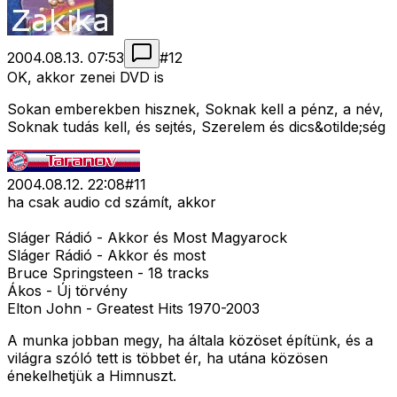
2004.08.13. 07:53
#
12
OK, akkor zenei DVD is
Sokan emberekben hisznek, Soknak kell a pénz, a név,
Soknak tudás kell, és sejtés, Szerelem és dics&otilde;ség
2004.08.12. 22:08
#
11
ha csak audio cd számít, akkor
Sláger Rádió - Akkor és Most Magyarock
Sláger Rádió - Akkor és most
Bruce Springsteen - 18 tracks
Ákos - Új törvény
Elton John - Greatest Hits 1970-2003
A munka jobban megy, ha általa közöset építünk, és a
világra szóló tett is többet ér, ha utána közösen
énekelhetjük a Himnuszt.