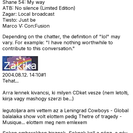
Shane 54: My way
ATB: No silence (Limited Edition)
Zagar: Local broadcast
Tiesto: Just be
Marco V: Con:Fusion
Depending on the chatter, the definition of "lol" may
vary. For example: "I have nothing worthwhile to
contribute to this conversation."
2004.08.12. 14:10
#
1
Tehat...
Arra lennek kivancsi, ki milyen CDket vesze (nem letolti,
kiirja vagy mashogy szerzi be...)
legutoljara ami vettem az a Leningrad Cowboys - Global
balalaika show volt elottem pedig Thetre of tragedy -
Musique... elottem meg nem emlexem