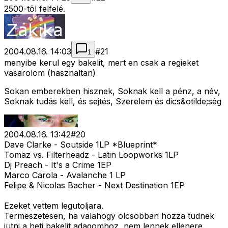
2500-tõl felfelé.
2004.08.16. 14:03
#
21
1
menyibe kerul egy bakelit, mert en csak a regieket
vasarolom (hasznaltan)
Sokan emberekben hisznek, Soknak kell a pénz, a név,
Soknak tudás kell, és sejtés, Szerelem és dics&otilde;ség
2004.08.16. 13:42
#
20
Dave Clarke - Soutside 1LP *Blueprint*
Tomaz vs. Filterheadz - Latin Loopworks 1LP
Dj Preach - It's a Crime 1EP
Marco Carola - Avalanche 1 LP
Felipe & Nicolas Bacher - Next Destination 1EP
Ezeket vettem legutoljara.
Termeszetesen, ha valahogy olcsobban hozza tudnek
jutni a heti bakelit adagomhoz, nem lennek ellenere.