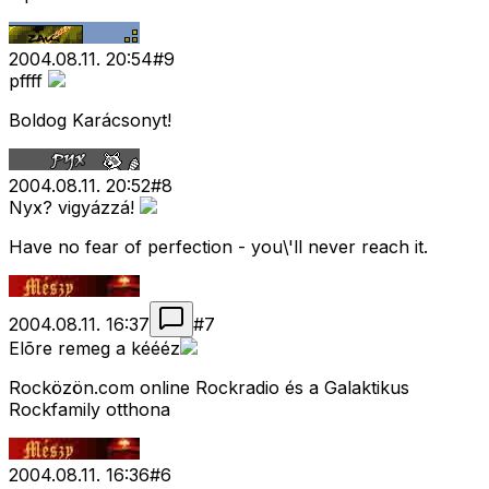
2004.08.11. 20:54
#
9
pffff
Boldog Karácsonyt!
2004.08.11. 20:52
#
8
Nyx? vigyázzá!
Have no fear of perfection - you\'ll never reach it.
2004.08.11. 16:37
#
7
Elõre remeg a kéééz
Rocközön.com online Rockradio és a Galaktikus
Rockfamily otthona
2004.08.11. 16:36
#
6