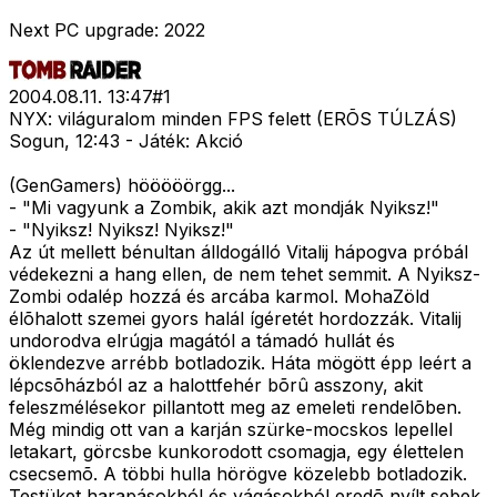
Next PC upgrade: 2022
2004.08.11. 13:47
#
1
NYX: világuralom minden FPS felett (ERÕS TÚLZÁS)
Sogun, 12:43 - Játék: Akció
(GenGamers) hööööörgg...
- "Mi vagyunk a Zombik, akik azt mondják Nyiksz!"
- "Nyiksz! Nyiksz! Nyiksz!"
Az út mellett bénultan álldogálló Vitalij hápogva próbál
védekezni a hang ellen, de nem tehet semmit. A Nyiksz-
Zombi odalép hozzá és arcába karmol. MohaZöld
élõhalott szemei gyors halál ígéretét hordozzák. Vitalij
undorodva elrúgja magától a támadó hullát és
öklendezve arrébb botladozik. Háta mögött épp leért a
lépcsõházból az a halottfehér bõrû asszony, akit
feleszmélésekor pillantott meg az emeleti rendelõben.
Még mindig ott van a karján szürke-mocskos lepellel
letakart, görcsbe kunkorodott csomagja, egy élettelen
csecsemõ. A többi hulla hörögve közelebb botladozik.
Testüket harapásokból és vágásokból eredõ nyílt sebek