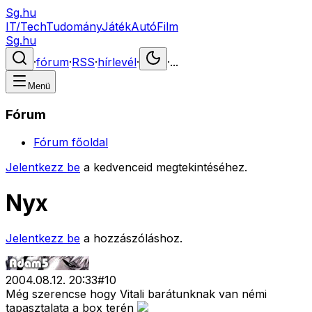
Sg.hu
IT/Tech
Tudomány
Játék
Autó
Film
Sg.hu
·
fórum
·
RSS
·
hírlevél
·
·
...
Menü
Fórum
Fórum főoldal
Jelentkezz be
a kedvenceid megtekintéséhez.
Nyx
Jelentkezz be
a hozzászóláshoz.
2004.08.12. 20:33
#
10
Még szerencse hogy Vitali barátunknak van némi
tapasztalata a box terén