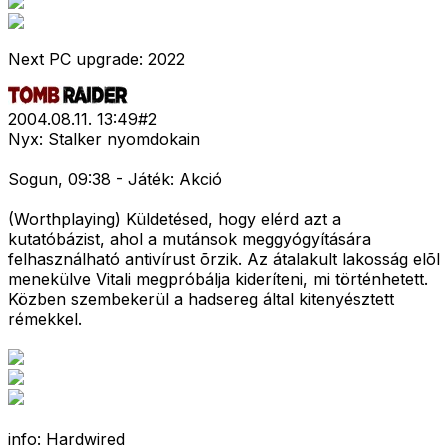
Next PC upgrade: 2022
2004.08.11. 13:49
#
2
Nyx: Stalker nyomdokain
Sogun, 09:38 - Játék: Akció
(Worthplaying) Küldetésed, hogy elérd azt a
kutatóbázist, ahol a mutánsok meggyógyítására
felhasználható antivírust õrzik. Az átalakult lakosság elõl
menekülve Vitali megpróbálja kideríteni, mi történhetett.
Közben szembekerül a hadsereg által kitenyésztett
rémekkel.
info: Hardwired