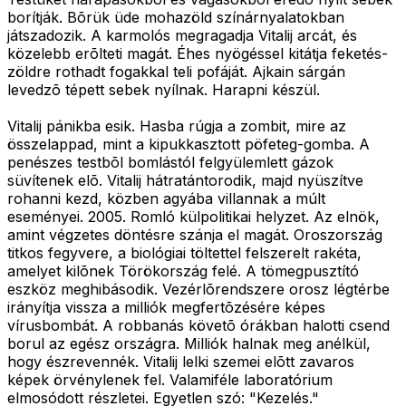
borítják. Bõrük üde mohazöld színárnyalatokban
játszadozik. A karmolós megragadja Vitalij arcát, és
közelebb erõlteti magát. Éhes nyögéssel kitátja feketés-
zöldre rothadt fogakkal teli pofáját. Ajkain sárgán
levedzõ tépett sebek nyílnak. Harapni készül.
Vitalij pánikba esik. Hasba rúgja a zombit, mire az
összelappad, mint a kipukkasztott pöfeteg-gomba. A
penészes testbõl bomlástól felgyülemlett gázok
süvítenek elõ. Vitalij hátratántorodik, majd nyüszítve
rohanni kezd, közben agyába villannak a múlt
eseményei. 2005. Romló külpolitikai helyzet. Az elnök,
amint végzetes döntésre szánja el magát. Oroszország
titkos fegyvere, a biológiai töltettel felszerelt rakéta,
amelyet kilõnek Törökország felé. A tömegpusztító
eszköz meghibásodik. Vezérlõrendszere orosz légtérbe
irányítja vissza a milliók megfertõzésére képes
vírusbombát. A robbanás követõ órákban halotti csend
borul az egész országra. Milliók halnak meg anélkül,
hogy észrevennék. Vitalij lelki szemei elõtt zavaros
képek örvénylenek fel. Valamiféle laboratórium
elmosódott részletei. Egyetlen szó: "Kezelés."