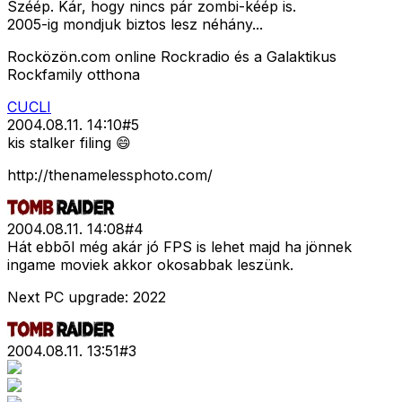
Széép. Kár, hogy nincs pár zombi-kéép is.
2005-ig mondjuk biztos lesz néhány...
Rocközön.com online Rockradio és a Galaktikus
Rockfamily otthona
CUCLI
2004.08.11. 14:10
#
5
kis stalker filing 😄
http://thenamelessphoto.com/
2004.08.11. 14:08
#
4
Hát ebbõl még akár jó FPS is lehet majd ha jönnek
ingame moviek akkor okosabbak leszünk.
Next PC upgrade: 2022
2004.08.11. 13:51
#
3