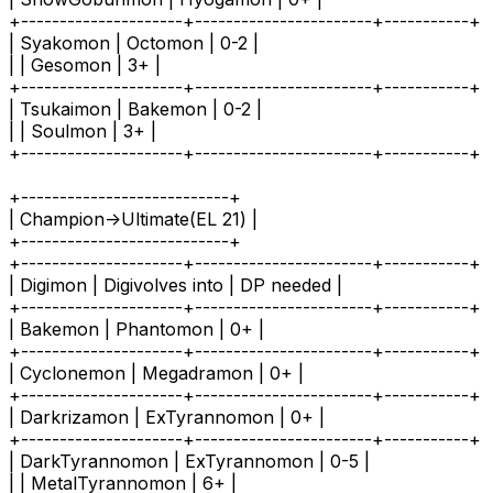
+---------------------+-----------------------+-----------+
| Syakomon | Octomon | 0-2 |
| | Gesomon | 3+ |
+---------------------+-----------------------+-----------+
| Tsukaimon | Bakemon | 0-2 |
| | Soulmon | 3+ |
+---------------------+-----------------------+-----------+
+---------------------------+
| Champion->Ultimate(EL 21) |
+---------------------------+
+---------------------+-----------------------+-----------+
| Digimon | Digivolves into | DP needed |
+---------------------+-----------------------+-----------+
| Bakemon | Phantomon | 0+ |
+---------------------+-----------------------+-----------+
| Cyclonemon | Megadramon | 0+ |
+---------------------+-----------------------+-----------+
| Darkrizamon | ExTyrannomon | 0+ |
+---------------------+-----------------------+-----------+
| DarkTyrannomon | ExTyrannomon | 0-5 |
| | MetalTyrannomon | 6+ |