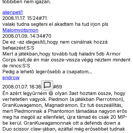
többiben nem igazán.
alienpeti1
2008.11.17. 15:24
#
71
valaki tudna segiteni el akadtam ha tud irjon pls
Malomyotismon
2008.01.09. 14:34
#
70
De ez -az idegesítõ,hogy nem csinálnak hozzá
befejezést:S:S
Mert a játékban,hogy tovább tudj haladni 5db Armor
Corps kell,de én már össze-vissza végig néztem mindent
de nincs:S:S
Pedig a lehetõ legerõsebb a csapatom...
endrow
2008.01.07. 18:38
#
69
Én azért legyûrném 😄 olyan 3ast hoztam össze, hogy
verhetetlen vagyok. Piedmon (a játékban Pierrotmon),
GranKuwagamon, Magnadramon. Ez tuti összeállítás,
mert Piedmonnak a Phantomon támadása nagyon erõs
meg ha megöli az ellenfelet, újra támad és csak 20 MP-
be kerül. GranKuwagamonnak ott a defends down a
Duo scissor claw-jában, ezáltal még erõsebbet tudnak