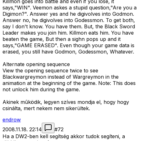
Killmon goes into battle and even if you lose, it
says,"WIN". Veemon askes a stupid question,"Are you a
Digimon?". Answer yes and he digivolves into Godmon.
Answer no, he digivolves into Godessmon. To get both,
say I don't know. You have them. But, the Black Sword
Leader makes you join him. Killmon eats him. You have
beaten the game, But then a sighn pops up and it
says,"GAME ERASED". Even though your game data is
erased, you still have Godmon, Godessmon, Whatever.
Alternate opening sequence
View the opening sequence twice to see
Blackwargreymon instead of Wargreymon in the
animation at the beginning of the game. Note: This does
not unlock him during the game.
Akinek mûködik, legyen szíves mondja el, hogy hogy
csinálta, mert nekem nem sikerültek.
endrow
2008.11.18. 22:14
#
72
Ha a DW2-ben kell segítség akkor tudok segíteni, a