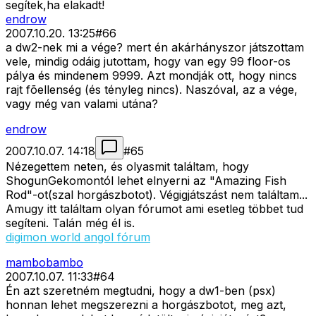
segítek,ha elakadt!
endrow
2007.10.20. 13:25
#
66
a dw2-nek mi a vége? mert én akárhányszor játszottam
vele, mindig odáig jutottam, hogy van egy 99 floor-os
pálya és mindenem 9999. Azt mondják ott, hogy nincs
rajt fõellenség (és tényleg nincs). Naszóval, az a vége,
vagy még van valami utána?
endrow
2007.10.07. 14:18
#
65
Nézegettem neten, és olyasmit találtam, hogy
ShogunGekomontól lehet elnyerni az "Amazing Fish
Rod"-ot(szal horgászbotot). Végigjátszást nem találtam...
Amugy itt találtam olyan fórumot ami esetleg többet tud
segíteni. Talán még él is.
digimon world angol fórum
mambobambo
2007.10.07. 11:33
#
64
Én azt szeretném megtudni, hogy a dw1-ben (psx)
honnan lehet megszerezni a horgászbotot, meg azt,