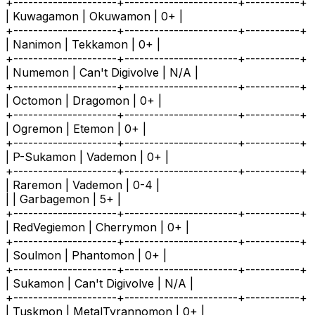
+---------------------+-----------------------+-----------+
| Kuwagamon | Okuwamon | 0+ |
+---------------------+-----------------------+-----------+
| Nanimon | Tekkamon | 0+ |
+---------------------+-----------------------+-----------+
| Numemon | Can't Digivolve | N/A |
+---------------------+-----------------------+-----------+
| Octomon | Dragomon | 0+ |
+---------------------+-----------------------+-----------+
| Ogremon | Etemon | 0+ |
+---------------------+-----------------------+-----------+
| P-Sukamon | Vademon | 0+ |
+---------------------+-----------------------+-----------+
| Raremon | Vademon | 0-4 |
| | Garbagemon | 5+ |
+---------------------+-----------------------+-----------+
| RedVegiemon | Cherrymon | 0+ |
+---------------------+-----------------------+-----------+
| Soulmon | Phantomon | 0+ |
+---------------------+-----------------------+-----------+
| Sukamon | Can't Digivolve | N/A |
+---------------------+-----------------------+-----------+
| Tuskmon | MetalTyrannomon | 0+ |