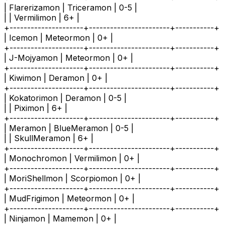
| Flarerizamon | Triceramon | 0-5 |
| | Vermilimon | 6+ |
+---------------------+-----------------------+-----------+
| Icemon | Meteormon | 0+ |
+---------------------+-----------------------+-----------+
| J-Mojyamon | Meteormon | 0+ |
+---------------------+-----------------------+-----------+
| Kiwimon | Deramon | 0+ |
+---------------------+-----------------------+-----------+
| Kokatorimon | Deramon | 0-5 |
| | Piximon | 6+ |
+---------------------+-----------------------+-----------+
| Meramon | BlueMeramon | 0-5 |
| | SkullMeramon | 6+ |
+---------------------+-----------------------+-----------+
| Monochromon | Vermilimon | 0+ |
+---------------------+-----------------------+-----------+
| MoriShellmon | Scorpiomon | 0+ |
+---------------------+-----------------------+-----------+
| MudFrigimon | Meteormon | 0+ |
+---------------------+-----------------------+-----------+
| Ninjamon | Mamemon | 0+ |