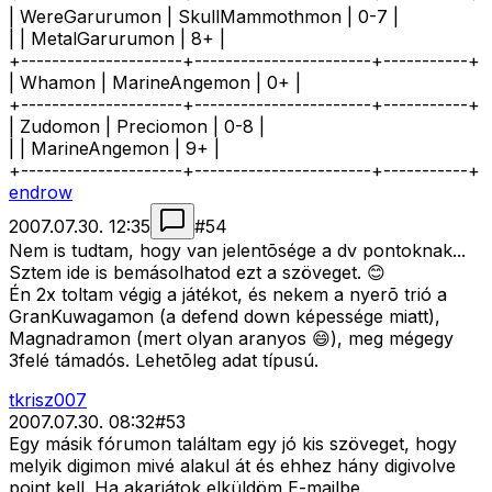
| WereGarurumon | SkullMammothmon | 0-7 |
| | MetalGarurumon | 8+ |
+---------------------+-----------------------+-----------+
| Whamon | MarineAngemon | 0+ |
+---------------------+-----------------------+-----------+
| Zudomon | Preciomon | 0-8 |
| | MarineAngemon | 9+ |
+---------------------+-----------------------+-----------+
endrow
2007.07.30. 12:35
#
54
Nem is tudtam, hogy van jelentõsége a dv pontoknak...
Sztem ide is bemásolhatod ezt a szöveget. 😊
Én 2x toltam végig a játékot, és nekem a nyerõ trió a
GranKuwagamon (a defend down képessége miatt),
Magnadramon (mert olyan aranyos 😄), meg mégegy
3felé támadós. Lehetõleg adat típusú.
tkrisz007
2007.07.30. 08:32
#
53
Egy másik fórumon találtam egy jó kis szöveget, hogy
melyik digimon mivé alakul át és ehhez hány digivolve
point kell. Ha akarjátok elküldöm E-mailbe.