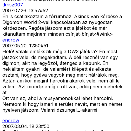
tkrisz007
2007.07.26. 13:57
#
52
Én is csatlakoztam a fórumhoz. Akinek van kérdése a
Digomon World 2-vel kapcsolatban az nyugodtan
kérdezzen. Régóta játszom ezt a játékot és már
kitanultam majdnem minden csínját-bínját<#wink>
endrow
2007.05.20. 12:50
#
51
Heló! Valaki emlékszik még a DW3 játékra? Én most
játszok vele, de megakadtam. A déli résznél van egy
digimon, akit ha legyõzöl, átenged a kapunk. Én
nekiálltam gyakni, de valamiért kilépett és elkezte
osztani, hogy gyáva vagyok meg mért hátrálok meg.
Aztán amikor megint harcolni akarok vele, nem áll le
velem. Azt mondja amíg õ ott van, addig nem mehetek
át.
Ott van ez, ahol a musyamonokkal lehet harcolni.
Nemtom ki hogy ismeri a terület nevét, mert én német
nyelven játszom. Valami dzsungel...-akármi
endrow
2007.03.04. 18:23
#
50