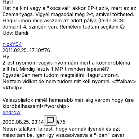
Hali!
Hát ha kint vagy a "kocsival" akkor EP-t szív, mert az az
üzemanyaga. Vigyél magaddal még 2-t, amivel töltheted.
Hagurumon meg asszem az adott pálya (talán SCSI
domain) 4. szintjén van. Remélem tudtam segíteni 😊
Üdv: Bandi
nickY94
2011.02.25. 17:10
#
76
Hy
2-est nyomom vagyis nyomnám mert a kövi probléma
állt fel. Mindig leszív 1 MP-t minden lépésnél?
Egyszerûen nem tudom megtalálni Hagurumon-t.
Néztem vidiket de nem tudom mit kell nyomni. <#falbav>
<#help>
Válaszoljatok minél hamarabb már alig várom hogy újra
kipróbálhassam!<#worship>
endrow
2009.08.25. 23:14
#
75
Neten találtam leírást, hogy vannak ilyenek és azt
másoltam be. Igen így visszaolvasva a "-ben" zavar