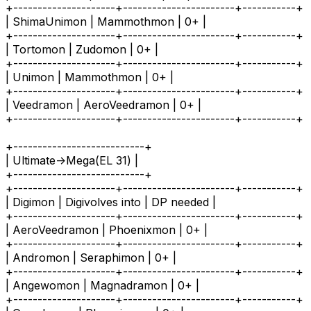
+---------------------+-----------------------+-----------+
| ShimaUnimon | Mammothmon | 0+ |
+---------------------+-----------------------+-----------+
| Tortomon | Zudomon | 0+ |
+---------------------+-----------------------+-----------+
| Unimon | Mammothmon | 0+ |
+---------------------+-----------------------+-----------+
| Veedramon | AeroVeedramon | 0+ |
+---------------------+-----------------------+-----------+
+---------------------------+
| Ultimate->Mega(EL 31) |
+---------------------------+
+---------------------+-----------------------+-----------+
| Digimon | Digivolves into | DP needed |
+---------------------+-----------------------+-----------+
| AeroVeedramon | Phoenixmon | 0+ |
+---------------------+-----------------------+-----------+
| Andromon | Seraphimon | 0+ |
+---------------------+-----------------------+-----------+
| Angewomon | Magnadramon | 0+ |
+---------------------+-----------------------+-----------+