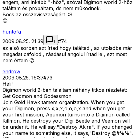
engem, ami inkább "-höz", szóval Digimon world 2-höz
találtam és próbáltam, de nem mûködnek.
Bocs az összevisszaságért. :S
😊
huntofa
2009.08.25. 21:39
#
74
1
az elsõ sorban azt írtad hogy találtad , az utolsóba már
magadat cáfolod , ráadásul angolul írtad le , ezt most
nem értem 😛
endrow
2009.08.25. 16:37
#
73
Hali!
Digimon world 2-ben találtam néhány titkos részletet:
Get Godmon and Godessmon
Join Gold Hawk tamers organization. When you get
your Digimon, press x,x,x,o,o,o,x and when you get
your first mission, Agumon turns into a Digimon called
Killmon. He destroys your Digi-Beetle and Veemon will
be under it. He will say,"Destroy Akira". If you changed
your name to something else, it says,"Destroy @#%%".