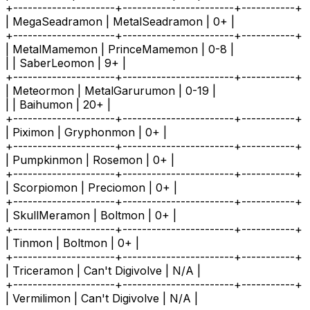
+---------------------+-----------------------+-----------+
| MegaSeadramon | MetalSeadramon | 0+ |
+---------------------+-----------------------+-----------+
| MetalMamemon | PrinceMamemon | 0-8 |
| | SaberLeomon | 9+ |
+---------------------+-----------------------+-----------+
| Meteormon | MetalGarurumon | 0-19 |
| | Baihumon | 20+ |
+---------------------+-----------------------+-----------+
| Piximon | Gryphonmon | 0+ |
+---------------------+-----------------------+-----------+
| Pumpkinmon | Rosemon | 0+ |
+---------------------+-----------------------+-----------+
| Scorpiomon | Preciomon | 0+ |
+---------------------+-----------------------+-----------+
| SkullMeramon | Boltmon | 0+ |
+---------------------+-----------------------+-----------+
| Tinmon | Boltmon | 0+ |
+---------------------+-----------------------+-----------+
| Triceramon | Can't Digivolve | N/A |
+---------------------+-----------------------+-----------+
| Vermilimon | Can't Digivolve | N/A |