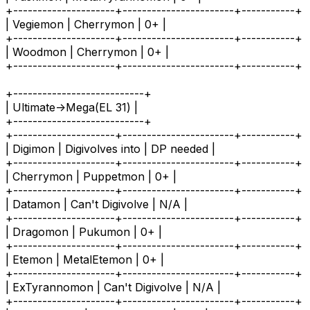
+---------------------+-----------------------+-----------+
| Vegiemon | Cherrymon | 0+ |
+---------------------+-----------------------+-----------+
| Woodmon | Cherrymon | 0+ |
+---------------------+-----------------------+-----------+
+---------------------------+
| Ultimate->Mega(EL 31) |
+---------------------------+
+---------------------+-----------------------+-----------+
| Digimon | Digivolves into | DP needed |
+---------------------+-----------------------+-----------+
| Cherrymon | Puppetmon | 0+ |
+---------------------+-----------------------+-----------+
| Datamon | Can't Digivolve | N/A |
+---------------------+-----------------------+-----------+
| Dragomon | Pukumon | 0+ |
+---------------------+-----------------------+-----------+
| Etemon | MetalEtemon | 0+ |
+---------------------+-----------------------+-----------+
| ExTyrannomon | Can't Digivolve | N/A |
+---------------------+-----------------------+-----------+