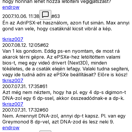
hogy honnan lehet hozzá letölteni végigjátszást?
endrow
2007.10.06. 11:38
#
63
Én az AdriPSX-et használom, azon fut simán. Max annyi
gond van vele, hogy csatáknál kicsit vibrál a kép.
tkrisz007
2007.08.12. 12:05
#
62
Van 1 kis gondom. Eddig ps-en nyomtam, de most rá
akarok térni gépre. Az ePSXe-hez letöltöttem valami
bios-t, meg egy videó drivert (Next3D), minden
tökéletes, de a csaták elején lefagy. Valaki tudna segíteni,
vagy ide tudná adni az ePSXe beállításait? Elõre is kösz!
tkrisz007
2007.07.31. 17:35
#
61
Azt még nem néztem, hogy ha pl. egy 4 dp-s digimon-t
DNA-zol egy 6 dp-ssel, akkor összeadódnak-e a dp-k.
tkrisz007
2007.07.31. 17:32
#
60
Nem. Amennyit DNA-zol, annyi dp-t kapsz. Pl. van egy
Greymonod 8 dp-vel, azt DNA-zod és lesz neki 9.
endrow