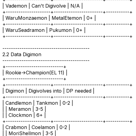
| Vademon | Can't Digivolve | N/A |
+---------------------+-----------------------+-----------+
| WaruMonzaemon | MetalEtemon | 0+ |
+---------------------+-----------------------+-----------+
| WaruSeadramon | Pukumon | 0+ |
+---------------------+-----------------------+-----------+
-----------------------------------------
2.2 Data Digimon
-----------------------------------------
+---------------------------+
| Rookie->Champion(EL 11) |
+---------------------------+
+---------------------+-----------------------+-----------+
| Digimon | Digivolves into | DP needed |
+---------------------+-----------------------+-----------+
| Candlemon | Tankmon | 0-2 |
| | Meramon | 3-5 |
| | Clockmon | 6+ |
+---------------------+-----------------------+-----------+
| Crabmon | Coelamon | 0-2 |
| | MoriShellmon | 3-5 |