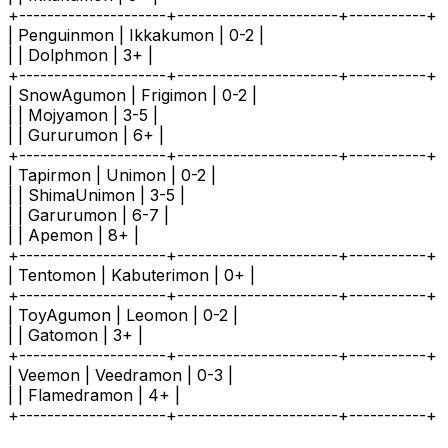
+---------------------+-----------------------+-----------+
| Penguinmon | Ikkakumon | 0-2 |
| | Dolphmon | 3+ |
+---------------------+-----------------------+-----------+
| SnowAgumon | Frigimon | 0-2 |
| | Mojyamon | 3-5 |
| | Gururumon | 6+ |
+---------------------+-----------------------+-----------+
| Tapirmon | Unimon | 0-2 |
| | ShimaUnimon | 3-5 |
| | Garurumon | 6-7 |
| | Apemon | 8+ |
+---------------------+-----------------------+-----------+
| Tentomon | Kabuterimon | 0+ |
+---------------------+-----------------------+-----------+
| ToyAgumon | Leomon | 0-2 |
| | Gatomon | 3+ |
+---------------------+-----------------------+-----------+
| Veemon | Veedramon | 0-3 |
| | Flamedramon | 4+ |
+---------------------+-----------------------+-----------+