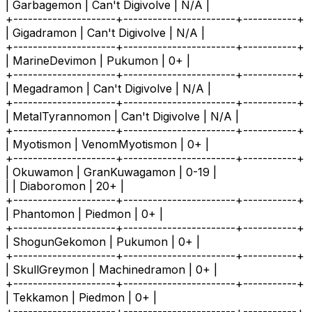
| Garbagemon | Can't Digivolve | N/A |
+---------------------+-----------------------+-----------+
| Gigadramon | Can't Digivolve | N/A |
+---------------------+-----------------------+-----------+
| MarineDevimon | Pukumon | 0+ |
+---------------------+-----------------------+-----------+
| Megadramon | Can't Digivolve | N/A |
+---------------------+-----------------------+-----------+
| MetalTyrannomon | Can't Digivolve | N/A |
+---------------------+-----------------------+-----------+
| Myotismon | VenomMyotismon | 0+ |
+---------------------+-----------------------+-----------+
| Okuwamon | GranKuwagamon | 0-19 |
| | Diaboromon | 20+ |
+---------------------+-----------------------+-----------+
| Phantomon | Piedmon | 0+ |
+---------------------+-----------------------+-----------+
| ShogunGekomon | Pukumon | 0+ |
+---------------------+-----------------------+-----------+
| SkullGreymon | Machinedramon | 0+ |
+---------------------+-----------------------+-----------+
| Tekkamon | Piedmon | 0+ |
+---------------------+-----------------------+-----------+