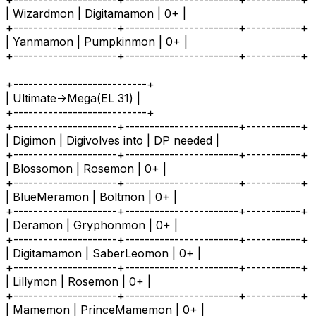
| Wizardmon | Digitamamon | 0+ |
+---------------------+-----------------------+-----------+
| Yanmamon | Pumpkinmon | 0+ |
+---------------------+-----------------------+-----------+
+---------------------------+
| Ultimate->Mega(EL 31) |
+---------------------------+
+---------------------+-----------------------+-----------+
| Digimon | Digivolves into | DP needed |
+---------------------+-----------------------+-----------+
| Blossomon | Rosemon | 0+ |
+---------------------+-----------------------+-----------+
| BlueMeramon | Boltmon | 0+ |
+---------------------+-----------------------+-----------+
| Deramon | Gryphonmon | 0+ |
+---------------------+-----------------------+-----------+
| Digitamamon | SaberLeomon | 0+ |
+---------------------+-----------------------+-----------+
| Lillymon | Rosemon | 0+ |
+---------------------+-----------------------+-----------+
| Mamemon | PrinceMamemon | 0+ |