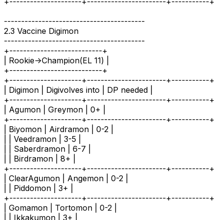
+---------------------+-----------------------+-----------+
-----------------------------------------
2.3 Vaccine Digimon
-----------------------------------------
+---------------------------+
| Rookie->Champion(EL 11) |
+---------------------------+
+---------------------+-----------------------+-----------+
| Digimon | Digivolves into | DP needed |
+---------------------+-----------------------+-----------+
| Agumon | Greymon | 0+ |
+---------------------+-----------------------+-----------+
| Biyomon | Airdramon | 0-2 |
| | Veedramon | 3-5 |
| | Saberdramon | 6-7 |
| | Birdramon | 8+ |
+---------------------+-----------------------+-----------+
| ClearAgumon | Angemon | 0-2 |
| | Piddomon | 3+ |
+---------------------+-----------------------+-----------+
| Gomamon | Tortomon | 0-2 |
| | Ikkakumon | 3+ |