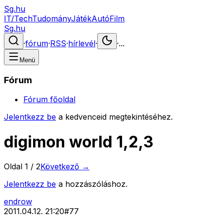
Sg.hu
IT/Tech
Tudomány
Játék
Autó
Film
Sg.hu
·
fórum
·
RSS
·
hírlevél
·
·
...
Menü
Fórum
Fórum főoldal
Jelentkezz be
a kedvenceid megtekintéséhez.
digimon world 1,2,3
Oldal
1
/
2
Következő →
Jelentkezz be
a hozzászóláshoz.
endrow
2011.04.12. 21:20
#
77