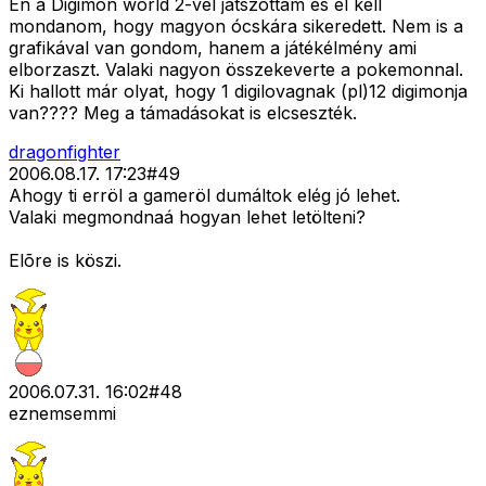
Én a Digimon world 2-vel játszottam és el kell
mondanom, hogy magyon ócskára sikeredett. Nem is a
grafikával van gondom, hanem a játékélmény ami
elborzaszt. Valaki nagyon összekeverte a pokemonnal.
Ki hallott már olyat, hogy 1 digilovagnak (pl)12 digimonja
van???? Meg a támadásokat is elcseszték.
dragonfighter
2006.08.17. 17:23
#
49
Ahogy ti erröl a gameröl dumáltok elég jó lehet.
Valaki megmondnaá hogyan lehet letölteni?
Elõre is köszi.
2006.07.31. 16:02
#
48
eznemsemmi