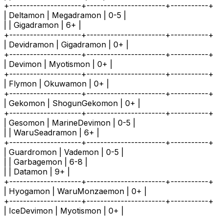
+---------------------+-----------------------+-----------+
| Deltamon | Megadramon | 0-5 |
| | Gigadramon | 6+ |
+---------------------+-----------------------+-----------+
| Devidramon | Gigadramon | 0+ |
+---------------------+-----------------------+-----------+
| Devimon | Myotismon | 0+ |
+---------------------+-----------------------+-----------+
| Flymon | Okuwamon | 0+ |
+---------------------+-----------------------+-----------+
| Gekomon | ShogunGekomon | 0+ |
+---------------------+-----------------------+-----------+
| Gesomon | MarineDevimon | 0-5 |
| | WaruSeadramon | 6+ |
+---------------------+-----------------------+-----------+
| Guardromon | Vademon | 0-5 |
| | Garbagemon | 6-8 |
| | Datamon | 9+ |
+---------------------+-----------------------+-----------+
| Hyogamon | WaruMonzaemon | 0+ |
+---------------------+-----------------------+-----------+
| IceDevimon | Myotismon | 0+ |