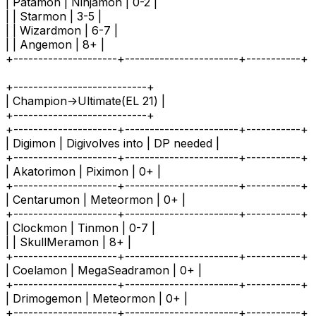
| Patamon | Ninjamon | 0-2 |
| | Starmon | 3-5 |
| | Wizardmon | 6-7 |
| | Angemon | 8+ |
+---------------------+-----------------------+-----------+
+---------------------------+
| Champion->Ultimate(EL 21) |
+---------------------------+
+---------------------+-----------------------+-----------+
| Digimon | Digivolves into | DP needed |
+---------------------+-----------------------+-----------+
| Akatorimon | Piximon | 0+ |
+---------------------+-----------------------+-----------+
| Centarumon | Meteormon | 0+ |
+---------------------+-----------------------+-----------+
| Clockmon | Tinmon | 0-7 |
| | SkullMeramon | 8+ |
+---------------------+-----------------------+-----------+
| Coelamon | MegaSeadramon | 0+ |
+---------------------+-----------------------+-----------+
| Drimogemon | Meteormon | 0+ |
+---------------------+-----------------------+-----------+