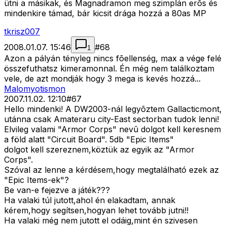
ütni a másikak, és Magnadramon meg szimplán erõs és
mindenkire támad, bár kicsit drága hozzá a 80as MP
tkrisz007
2008.01.07. 15:46
#
68
1
Azon a pályán tényleg nincs fõellenség, max a vége felé
összefuthatsz kimeramonnal. Én még nem találkoztam
vele, de azt mondják hogy 3 mega is kevés hozzá...
Malomyotismon
2007.11.02. 12:10
#
67
Hello mindenki! A DW2003-nál legyõztem Gallacticmont,
utánna csak Amateraru city-East sectorban tudok lenni!
Elvileg valami "Armor Corps" nevû dolgot kell keresnem
a föld alatt "Circuit Board". 5db "Epic Items"
dolgot kell szereznem,köztük az egyik az "Armor
Corps".
Szóval az lenne a kérdésem,hogy megtalálható ezek az
"Epic Items-ek"?
Be van-e fejezve a játék???
Ha valaki túl jutott,ahol én elakadtam, annak
kérem,hogy segítsen,hogyan lehet tovább jutni!!
Ha valaki még nem jutott el odáig,mint én szivesen