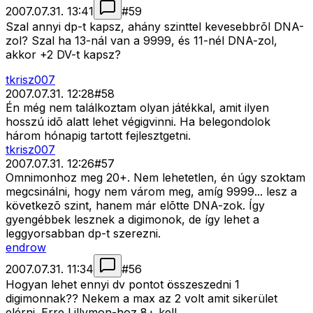
2007.07.31. 13:41
#
59
Szal annyi dp-t kapsz, ahány szinttel kevesebbrõl DNA-
zol? Szal ha 13-nál van a 9999, és 11-nél DNA-zol,
akkor +2 DV-t kapsz?
tkrisz007
2007.07.31. 12:28
#
58
Én még nem találkoztam olyan játékkal, amit ilyen
hosszú idõ alatt lehet végigvinni. Ha belegondolok
három hónapig tartott fejlesztgetni.
tkrisz007
2007.07.31. 12:26
#
57
Omnimonhoz meg 20+. Nem lehetetlen, én úgy szoktam
megcsinálni, hogy nem várom meg, amíg 9999... lesz a
következõ szint, hanem már elõtte DNA-zok. Így
gyengébbek lesznek a digimonok, de így lehet a
leggyorsabban dp-t szerezni.
endrow
2007.07.31. 11:34
#
56
Hogyan lehet ennyi dv pontot összeszedni 1
digimonnak?? Nekem a max az 2 volt amit sikerület
elérni. Erre Lillymon-hoz 8+ kell...