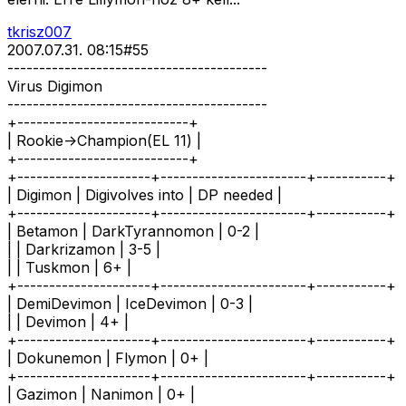
tkrisz007
2007.07.31. 08:15
#
55
-----------------------------------------
Virus Digimon
-----------------------------------------
+---------------------------+
| Rookie->Champion(EL 11) |
+---------------------------+
+---------------------+-----------------------+-----------+
| Digimon | Digivolves into | DP needed |
+---------------------+-----------------------+-----------+
| Betamon | DarkTyrannomon | 0-2 |
| | Darkrizamon | 3-5 |
| | Tuskmon | 6+ |
+---------------------+-----------------------+-----------+
| DemiDevimon | IceDevimon | 0-3 |
| | Devimon | 4+ |
+---------------------+-----------------------+-----------+
| Dokunemon | Flymon | 0+ |
+---------------------+-----------------------+-----------+
| Gazimon | Nanimon | 0+ |