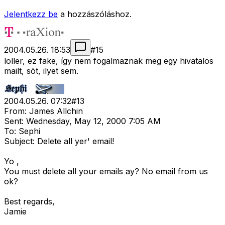
Jelentkezz be
a hozzászóláshoz.
2004.05.26. 18:53
#
15
loller, ez fake, így nem fogalmaznak meg egy hivatalos
mailt, sõt, ilyet sem.
2004.05.26. 07:32
#
13
From: James Allchin
Sent: Wednesday, May 12, 2000 7:05 AM
To: Sephi
Subject: Delete all yer' email!
Yo ,
You must delete all your emails ay? No email from us
ok?
Best regards,
Jamie