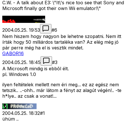
C.W. - A talk about E3: \"It\'s nice too see that Sony and
Microsoft finally got their own Wii emulator!\"
2004.05.25. 19:53
#
6
Nem hiszem hogy nagyon be lehetne szopatni. Nem itt
írták hogy 50 milliárdos tartaléka van? Az elég még jó
pár perre még ha el is vesztik mindet.
GABOR16
2004.05.25. 18:45
#
3
A Microsoft mindig is ebbõl élt.
pl. Windows 1.0
ilyen feltételek mellett nem éri meg... ez az egész nem
tetszik.. ..-ohh.. már látom a fényt az alagút végén!.. -te
h*lye.. az csak a vonat!...
2004.05.25. 18:32
#
1
ühüm ..