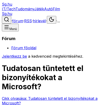
Sg.hu
IT/Tech
Tudomány
Játék
Autó
Film
Sg.hu
·
fórum
·
RSS
·
hírlevél
·
·
...
Menü
Fórum
Fórum főoldal
Jelentkezz be
a kedvenceid megtekintéséhez.
Tudatosan tüntetett el
bizonyítékokat a
Microsoft?
Cikk olvasása:
Tudatosan tüntetett el bizonyítékokat a
Microsoft?