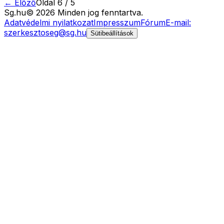
← Előző
Oldal
6
/
5
Sg
.hu
©
2026
Minden jog fenntartva.
Adatvédelmi nyilatkozat
Impresszum
Fórum
E-mail:
szerkesztoseg@sg.hu
Sütibeállítások