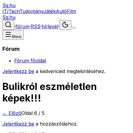
Sg.hu
IT/Tech
Tudomány
Játék
Autó
Film
Sg.hu
·
fórum
·
RSS
·
hírlevél
·
·
...
Menü
Fórum
Fórum főoldal
Jelentkezz be
a kedvenceid megtekintéséhez.
Bulikról eszméletlen
képek!!!
← Előző
Oldal
6
/
5
Jelentkezz be
a hozzászóláshoz.