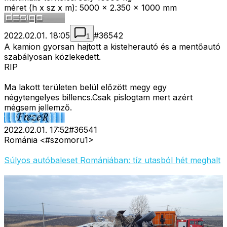
méret (h x sz x m): 5000 x 2.350 x 1000 mm
2022.02.01. 18:05
#
36542
1
A kamion gyorsan hajtott a kisteherautó és a mentőautó
szabályosan közlekedett.
RIP
Ma lakott területen belül előzött megy egy
négytengelyes billencs.Csak pislogtam mert azért
mégsem jellemző.
2022.02.01. 17:52
#
36541
Románia <#szomoru1>
Súlyos autóbaleset Romániában: tíz utasból hét meghalt