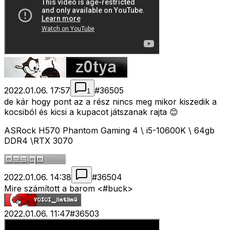
2022.01.06. 17:57
#
36505
1
de kár hogy pont az a rész nincs meg mikor kiszedik a
kocsiból és kicsi a kupacot játszanak rajta 😊
ASRock H570 Phantom Gaming 4 \ i5-10600K \ 64gb
DDR4 \RTX 3070
2022.01.06. 14:38
#
36504
Mire számított a barom <#buck>
2022.01.06. 11:47
#
36503