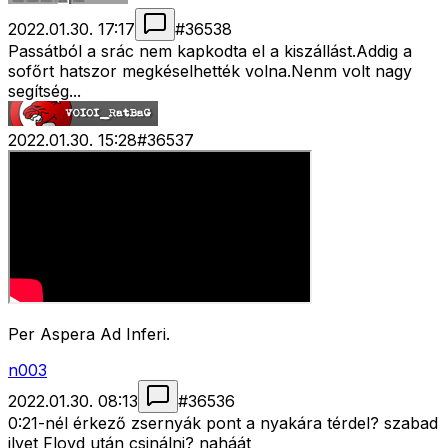
2022.01.30. 17:17
#
36538
Passátból a srác nem kapkodta el a kiszállást.Addig a
sofőrt hatszor megkéselhették volna.Nenm volt nagy
segítség...
2022.01.30. 15:28
#
36537
Per Aspera Ad Inferi.
n003
2022.01.30. 08:13
#
36536
0:21-nél érkező zsernyák pont a nyakára térdel? szabad
ilyet Floyd után csinálni? naháát