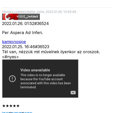
Utoljára szerkesztette: ximix, 2022.01.26. 13:40:49
2022.01.26. 01:52
#
36524
Per Aspera Ad Inferi.
kamionosjoe
2022.01.25. 16:46
#
36523
Tél van, nézzük mit művelnek ilyenkor az oroszok.
<#nyes>
★★★★★