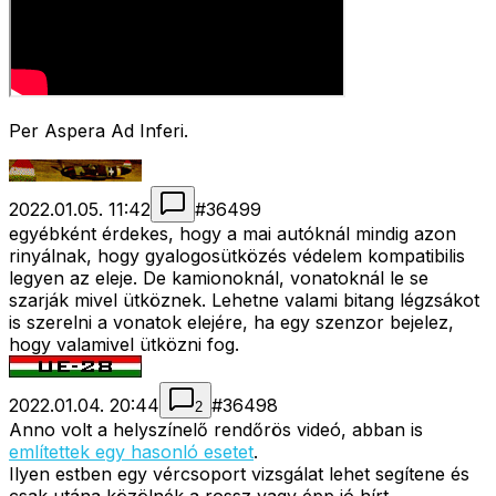
Per Aspera Ad Inferi.
2022.01.05. 11:42
#
36499
egyébként érdekes, hogy a mai autóknál mindig azon
rinyálnak, hogy gyalogosütközés védelem kompatibilis
legyen az eleje. De kamionoknál, vonatoknál le se
szarják mivel ütköznek. Lehetne valami bitang légzsákot
is szerelni a vonatok elejére, ha egy szenzor bejelez,
hogy valamivel ütközni fog.
2022.01.04. 20:44
#
36498
2
Anno volt a helyszínelő rendőrös videó, abban is
említettek egy hasonló esetet
.
Ilyen estben egy vércsoport vizsgálat lehet segítene és
csak utána közölnék a rossz vagy épp jó hírt.