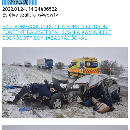
2022.01.24. 14:24
#
36522
És élve szállt ki <#wow1>
SZÉTFORGÁCSOLÓDOTT A FORD A 86-OSON
TÖRTÉNT BALESETBEN- SCANIA KAMION ELÉ
SODRÓDOTT EGYHÁZASRÁDÓCNÁL