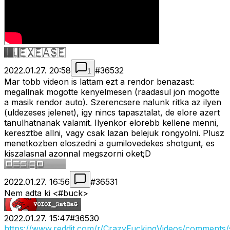
2022.01.27. 20:58
#
36532
1
Mar tobb videon is lattam ezt a rendor benazast:
megallnak mogotte kenyelmesen (raadasul jon mogotte
a masik rendor auto). Szerencsere nalunk ritka az ilyen
(uldezeses jelenet), igy nincs tapasztalat, de elore azert
tanulhatnanak valamit. Ilyenkor elorebb kellene menni,
keresztbe allni, vagy csak lazan belejuk rongyolni. Plusz
menetkozben eloszedni a gumilovedekes shotgunt, es
kiszalasnal azonnal megszorni oket;D
2022.01.27. 16:56
#
36531
Nem adta ki <#buck>
2022.01.27. 15:47
#
36530
https://www.reddit.com/r/CrazyFuckingVideos/comments/