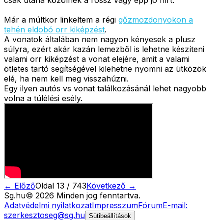
Már a múltkor linkeltem a régi
gőzmozdonyokon a
tehén eldobó orr kiképzést
.
A vonatok általában nem nagyon kényesek a plusz
súlyra, ezért akár kazán lemezből is lehetne készíteni
valami orr kiképzést a vonat elejére, amit a valami
ötletes tartó segítségével kilehetne nyomni az ütközök
elé, ha nem kell meg visszahúzni.
Egy ilyen autós vs vonat találkozásánál lehet nagyobb
volna a túlélési esély.
← Előző
Oldal
13
/
743
Következő →
Sg
.hu
©
2026
Minden jog fenntartva.
Adatvédelmi nyilatkozat
Impresszum
Fórum
E-mail:
szerkesztoseg@sg.hu
Sütibeállítások