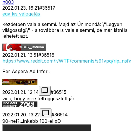
n003
2022.01.23. 16:21
#
36517
egy kis válogatás
Kezdetben vala a semmi. Majd az Úr mondá: \"Legyen
világosság!\" - s továbbra is vala a semmi, de már látni is
lehetett azt.
2022.01.21. 13:51
#
36516
https://www.reddit.com/r/WTF/comments/s91vpq/rip_nsf
Per Aspera Ad Inferi.
2022.01.21. 12:14
#
36515
vicc, hogy erre felfüggesztett jár...
2022.01.20. 13:22
#
36514
90-nel?...inkább 190-el xD