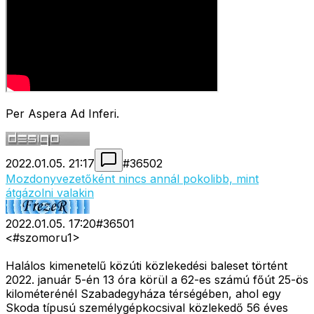
Per Aspera Ad Inferi.
2022.01.05. 21:17
#
36502
Mozdonyvezetőként nincs annál pokolibb, mint
átgázolni valakin
2022.01.05. 17:20
#
36501
<#szomoru1>
Halálos kimenetelű közúti közlekedési baleset történt
2022. január 5-én 13 óra körül a 62-es számú főút 25-ös
kilométerénél Szabadegyháza térségében, ahol egy
Skoda típusú személygépkocsival közlekedő 56 éves