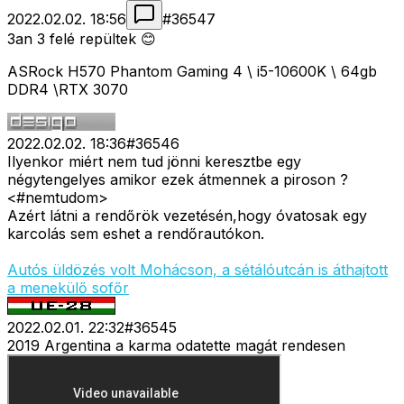
2022.02.02. 18:56
#
36547
3an 3 felé repültek 😊
ASRock H570 Phantom Gaming 4 \ i5-10600K \ 64gb
DDR4 \RTX 3070
2022.02.02. 18:36
#
36546
Ilyenkor miért nem tud jönni keresztbe egy
négytengelyes amikor ezek átmennek a piroson ?
<#nemtudom>
Azért látni a rendőrök vezetésén,hogy óvatosak egy
karcolás sem eshet a rendőrautókon.
Autós üldözés volt Mohácson, a sétálóutcán is áthajtott
a menekülő sofőr
2022.02.01. 22:32
#
36545
2019 Argentina a karma odatette magát rendesen