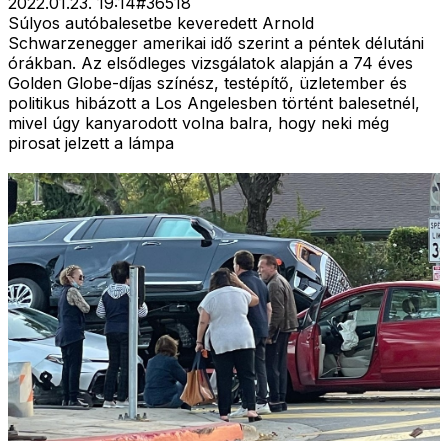
2022.01.23. 19:14
#
36518
Súlyos autóbalesetbe keveredett Arnold
Schwarzenegger amerikai idő szerint a péntek délutáni
órákban. Az elsődleges vizsgálatok alapján a 74 éves
Golden Globe-díjas színész, testépítő, üzletember és
politikus hibázott a Los Angelesben történt balesetnél,
mivel úgy kanyarodott volna balra, hogy neki még
pirosat jelzett a lámpa