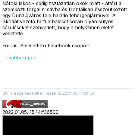
siófoki lakos - eddig tisztázatlan okok miatt - áttért a
szemközti forgalmi sávba és frontálisan összeütközött
egy Dunaújváros felé haladó tehergépjárművel. A
Skodát vezető férfi a baleset során olyan súlyos
sérüléseket szenvedett, hogy a helyszínen életét
vesztette.
Forrás: BalesetInfo Facebook csoport
További képek
Utoljára szerkesztette: FrezeR, 2022.01.05. 17:20:38
2022.01.05. 15:14
#
36500