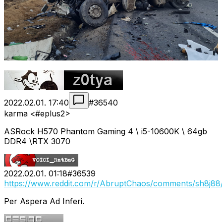
2022.02.01. 17:40
#
36540
karma <#eplus2>
ASRock H570 Phantom Gaming 4 \ i5-10600K \ 64gb
DDR4 \RTX 3070
2022.02.01. 01:18
#
36539
https://www.reddit.com/r/AbruptChaos/comments/sh8j88
Per Aspera Ad Inferi.