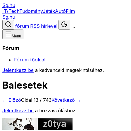
Sg.hu
IT/Tech
Tudomány
Játék
Autó
Film
Sg.hu
·
fórum
·
RSS
·
hírlevél
·
·
...
Menü
Fórum
Fórum főoldal
Jelentkezz be
a kedvenceid megtekintéséhez.
Balesetek
← Előző
Oldal
13
/
743
Következő →
Jelentkezz be
a hozzászóláshoz.