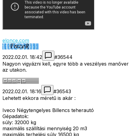
elonce.com
2022.02.01. 18:42
#
36544
Nagyon vigyázni kell, egyre több a veszélyes manőver
az utakon.
2022.02.01. 18:16
#
36543
Lehetett ekkora méretű is akár :
Iveco Négytengelyes Billencs teherautó
Gépadatok:
súly: 32000 kg
maximális szállítási mennyiség 20 m3
maximális terhelési súly 16500 kg