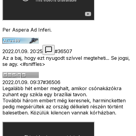
Per Aspera Ad Inferi.
2022.01.09. 20:25
#
36507
Az a baj, hogy ezt nyugodt szívvel megteheti... Se jogsi,
se agy. <#sniffles>
2022.01.09. 09:37
#
36506
Legalább hét ember meghalt, amikor csónakázókra
zuhant egy szikla egy brazíliai tavon.
További három embert még keresnek, harmincketten
pedig megsérültek az ország délkeleti részén történt
balesetben. Közülük kilencen vannak kórházban.