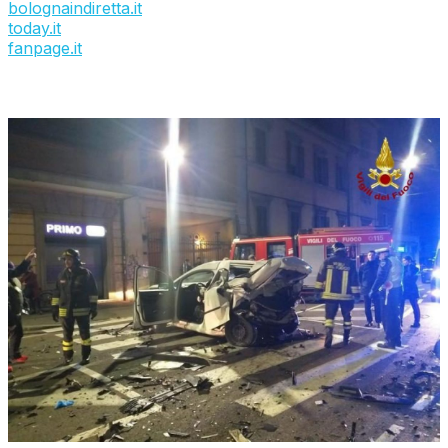
bolognaindiretta.it
today.it
fanpage.it