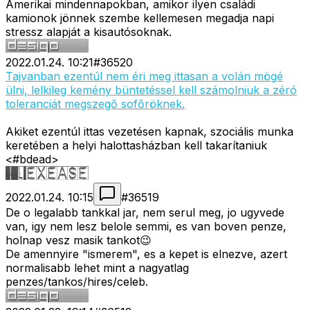
Amerikai mindennapokban, amikor ilyen családi
kamionok jönnek szembe kellemesen megadja napi
stressz alapját a kisautósoknak.
2022.01.24. 10:21
#
36520
Tajvanban ezentúl nem éri meg ittasan a volán mögé
ülni, lelkileg kemény büntetéssel kell számolniuk a zéró
toleranciát megszegő sofőröknek.
Akiket ezentúl ittas vezetésen kapnak, szociális munka
keretében a helyi halottasházban kell takarítaniuk
<#bdead>
2022.01.24. 10:15
#
36519
De o legalabb tankkal jar, nem serul meg, jo ugyvede
van, igy nem lesz belole semmi, es van boven penze,
holnap vesz masik tankot😉
De amennyire "ismerem", es a kepet is elnezve, azert
normalisabb lehet mint a nagyatlag
penzes/tankos/hires/celeb.