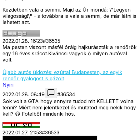
Kezdetben vala a semmi. Majd az Úr mondá: \"Legyen
világosság!\" - s továbbra is vala a semmi, de már látni is
lehetett azt.
2022.01.28. 16:23
#
36535
Ma pesten viszont másfél óráig hajkurászták a rendőrök
egy 16 éves srácot.Kiváncsi vagyok ő milyen autóval
volt.
Újabb autós üldözés: ezúttal Budapesten, az egyik
rendőr gyalogost is gázolt
Nyiri
2022.01.28. 08:49
#
36534
Sok volt a GTA hogy ennyire tudod mit KELLETT volna
tenni? Miért nem jelentkezel és mutatod meg nekik hogy
kell? 😊 Fotelből mindenki hős.
2022.01.27. 21:53
#
36533