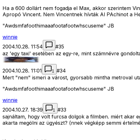
Ha a 600 dollárt nem fogadja el Max, akkor szerintem Vin
Apropó Vincent. Nem Vincentnek hívták Al PAchinot a H
"Awdsmfafoothimaaafootafootwhscuseme" JB
winnie
2004.10.28. 11:54
#
35
az 'egy taxi' esetében az egy-re, mint számnévre gondolta
2004.10.28. 11:01
#
34
1
Mert "nem" ismeri a várost, gyorsabb mintha metroval utaz
"Awdsmfafoothimaaafootafootwhscuseme" JB
winnie
2004.10.27. 18:39
#
33
1
sajnáltam, hogy volt furcsa dolgok a filmben. miért akar eg
akarta megölni az ügyészt? (nnek végképp semmi értelmé