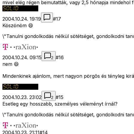
mivel elég régen bemutatták, vagy 2,5 hónapja mindehol f
2004.10.24. 19:19
#
17
Köszönöm 😄
\"Tanulni gondolkodás nélkül sötétséget, gondolkodni tan
2004.10.24. 09:15
#
16
2
nem 😄
Mindenkinek ajánlom, mert nagyon pörgõs és tényleg király
2004.10.23. 23:02
#
15
2
Esetleg egy hosszabb, személyes véleményt írnál?
\"Tanulni gondolkodás nélkül sötétséget, gondolkodni tan
2004.10.23. 21:11
#
14