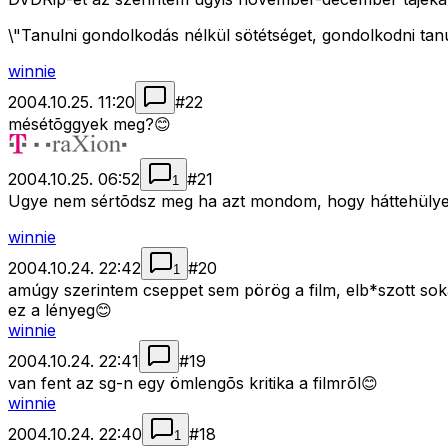
\"Tanulni gondolkodás nélkül sötétséget, gondolkodni tan
winnie
2004.10.25. 11:20
#
22
mésétõggyek meg?😊
2004.10.25. 06:52
#
21
1
Ugye nem sértõdsz meg ha azt mondom, hogy háttehüly
winnie
2004.10.24. 22:42
#
20
1
amúgy szerintem cseppet sem pörög a film, elb*szott sok
ez a lényeg😊
winnie
2004.10.24. 22:41
#
19
van fent az sg-n egy ömlengõs kritika a filmrõl😊
winnie
2004.10.24. 22:40
#
18
1