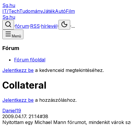
Sg.hu
IT/Tech
Tudomány
Játék
Autó
Film
Sg.hu
·
fórum
·
RSS
·
hírlevél
·
·
...
Menü
Fórum
Fórum főoldal
Jelentkezz be
a kedvenceid megtekintéséhez.
Collateral
Jelentkezz be
a hozzászóláshoz.
Daniel19
2009.04.17. 21:14
#
38
Nyitottam egy Michael Mann fórumot, mindenkit várok sze