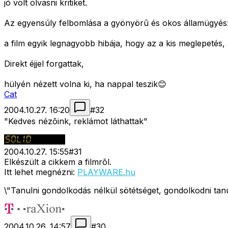
jó volt olvasni kritiket.
Az egyensúly felbomlása a gyönyörû és okos államügyészn
a film egyik legnagyobb hibája, hogy az a kis meglepetés, a
Direkt éjjel forgattak,
hülyén nézett volna ki, ha nappal teszik😊
Cat
2004.10.27. 16:20
#
32
"Kedves nézõink, reklámot láthattak"
2004.10.27. 15:55
#
31
Elkészült a cikkem a filmrõl.
Itt lehet megnézni:
PLAYWARE.hu
\"Tanulni gondolkodás nélkül sötétséget, gondolkodni tan
2004.10.26. 14:57
#
30