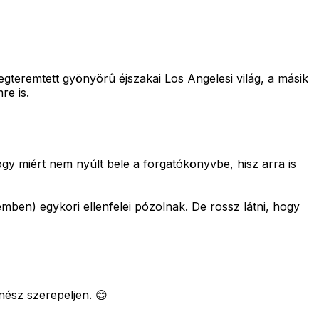
gteremtett gyönyörû éjszakai Los Angelesi világ, a másik
re is.
y miért nem nyúlt bele a forgatókönyvbe, hisz arra is
mben) egykori ellenfelei pózolnak. De rossz látni, hogy
nész szerepeljen. 😊