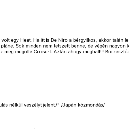
lt egy Heat. Ha itt is De Niro a bérgyilkos, akkor talán le
láne. Sok minden nem tetszett benne, de végén nagyon kibo
e az meg megölte Cruise-t. Aztán ahogy meghalt!!! Borzaszt
ulás nélkül veszélyt jelent.\" /Japán közmondás/