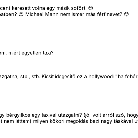
cent keresett volna egy másik sofõrt. 😊
eatben? 😊 Michael Mann nem ismer más férfinevet? 😊
m. miért egyetlen taxi?
gatna, stb., stb. Kicsit idegesítõ ez a hollywoodi "ha fehé
y bérgyilkos egy taxival utazgatni? (jó, volt arról szó, hogy
t nem láttam) milyen kõkori megoldás bazi nagy táskával 