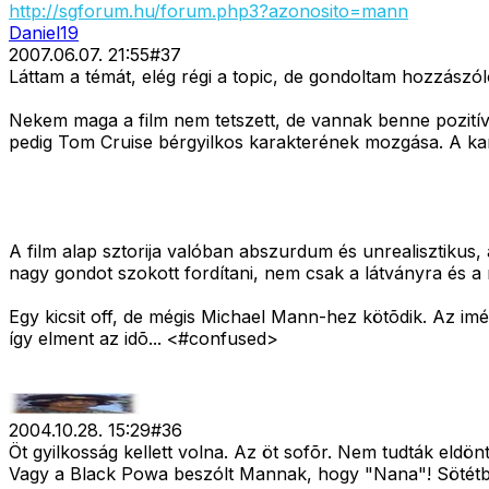
http://sgforum.hu/forum.php3?azonosito=mann
Daniel19
2007.06.07. 21:55
#
37
Láttam a témát, elég régi a topic, de gondoltam hozzászól
Nekem maga a film nem tetszett, de vannak benne pozitív
pedig Tom Cruise bérgyilkos karakterének mozgása. A karak
A film alap sztorija valóban abszurdum és unrealisztikus
nagy gondot szokott fordítani, nem csak a látványra és a
Egy kicsit off, de mégis Michael Mann-hez kötõdik. Az im
így elment az idõ... <#confused>
2004.10.28. 15:29
#
36
Öt gyilkosság kellett volna. Az öt sofõr. Nem tudták eldö
Vagy a Black Powa beszólt Mannak, hogy "Nana"! Sötétb