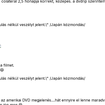
 colateral 2,5 hónapja korrekt, közepes. a dvdrip szerint
ulás nélkül veszélyt jelent.\" /Japán közmondás/
 filmet.
 😄
ulás nélkül veszélyt jelent.\" /Japán közmondás/
5 az amerikai DVD megjelenés....hát ennyire el lenne mar
n jön meg 😄