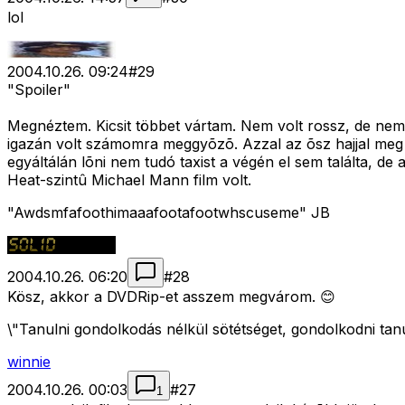
lol
2004.10.26. 09:24
#
29
"Spoiler"
Megnéztem. Kicsit többet vártam. Nem volt rossz, de nem vo
igazán volt számomra meggyõzõ. Azzal az õsz hajjal meg p
egyáltálán lõni nem tudó taxist a végén el sem találta, d
Heat-szintû Michael Mann film volt.
"Awdsmfafoothimaaafootafootwhscuseme" JB
2004.10.26. 06:20
#
28
Kösz, akkor a DVDRip-et asszem megvárom. 😊
\"Tanulni gondolkodás nélkül sötétséget, gondolkodni tan
winnie
2004.10.26. 00:03
#
27
1