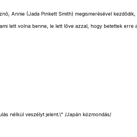
õ, Annie (Jada Pinkett Smith) megismerésével kezdõdik, aki
mi lett volna benne, le lett lõve azzal, hogy betettek erre 
ulás nélkül veszélyt jelent.\" /Japán közmondás/