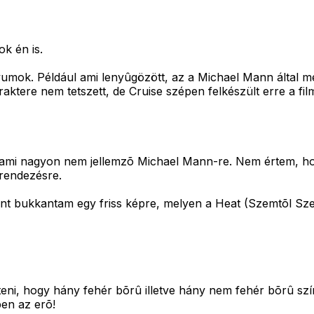
ok én is.
umok. Például ami lenyûgözött, az a Michael Mann által me
tere nem tetszett, de Cruise szépen felkészült erre a film
, ami nagyon nem jellemzõ Michael Mann-re. Nem értem, hog
 rendezésre.
ént bukkantam egy friss képre, melyen a Heat (Szemtõl Sze
nteni, hogy hány fehér bõrû illetve hány nem fehér bõrû szí
en az erõ!