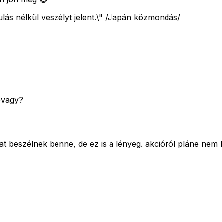
ulás nélkül veszélyt jelent.\" /Japán közmondás/
evagy?
at beszélnek benne, de ez is a lényeg. akcióról pláne nem