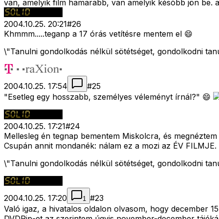
van, amelyik film hamarabb, van amelyik késõbb jön be. a
2004.10.25. 20:21
#
26
Khmmm.....teganp a 17 órás vetítésre mentem el 😄
\"Tanulni gondolkodás nélkül sötétséget, gondolkodni tan
2004.10.25. 17:54
#
25
"Esetleg egy hosszabb, személyes véleményt írnál?" 😄
2004.10.25. 17:21
#
24
Mellesleg én tegnap bementem Miskolcra, és megnéztem a
Csupán annit mondanék: nálam ez a mozi az ÉV FILMJE.
\"Tanulni gondolkodás nélkül sötétséget, gondolkodni tan
2004.10.25. 17:20
#
23
1
Való igaz, a hivatalos oldalon olvasom, hogy december 1
DVDRip-et az szerintem úgyis november-december tájéká