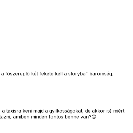
r a fõszereplõ két fekete kell a storyba" baromság.
 a taxisra keni majd a gyilkosságokat, de akkor is) miért
utazni, amiben minden fontos benne van?😊