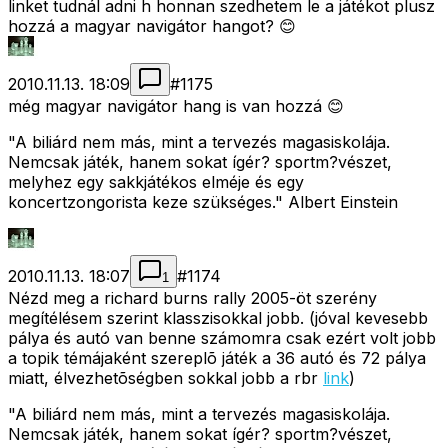
linket tudnál adni h honnan szedhetem le a játékot plusz
hozzá a magyar navigátor hangot? 😊
2010.11.13. 18:09
#
1175
még magyar navigátor hang is van hozzá 😊
"A biliárd nem más, mint a tervezés magasiskolája.
Nemcsak játék, hanem sokat ígér? sportm?vészet,
melyhez egy sakkjátékos elméje és egy
koncertzongorista keze szükséges." Albert Einstein
2010.11.13. 18:07
#
1174
1
Nézd meg a richard burns rally 2005-öt szerény
megítélésem szerint klasszisokkal jobb. (jóval kevesebb
pálya és autó van benne számomra csak ezért volt jobb
a topik témájaként szereplõ játék a 36 autó és 72 pálya
miatt, élvezhetõségben sokkal jobb a rbr
link
)
"A biliárd nem más, mint a tervezés magasiskolája.
Nemcsak játék, hanem sokat ígér? sportm?vészet,