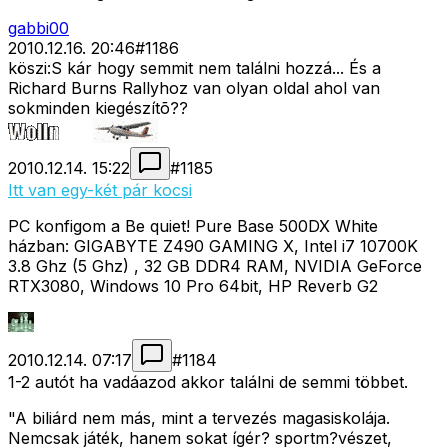
gabbi00
2010.12.16. 20:46
#
1186
köszi:S kár hogy semmit nem találni hozzá... És a
Richard Burns Rallyhoz van olyan oldal ahol van
sokminden kiegészítõ??
2010.12.14. 15:22
#
1185
Itt van egy-két pár kocsi
PC konfigom a Be quiet! Pure Base 500DX White
házban: GIGABYTE Z490 GAMING X, Intel i7 10700K
3.8 Ghz (5 Ghz) , 32 GB DDR4 RAM, NVIDIA GeForce
RTX3080, Windows 10 Pro 64bit, HP Reverb G2
2010.12.14. 07:17
#
1184
1-2 autót ha vadáazod akkor találni de semmi többet.
"A biliárd nem más, mint a tervezés magasiskolája.
Nemcsak játék, hanem sokat ígér? sportm?vészet,