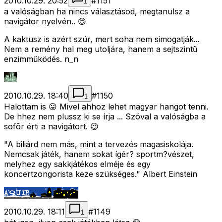
2010.10.29. 20:52
#
1151
1
a valóságban ha nincs választásod, megtanulsz a
navigátor nyelvén.. 😊
A kaktusz is azért szúr, mert soha nem simogatják...
Nem a remény hal meg utoljára, hanem a sejtszintű
enzimműködés. n_n
2010.10.29. 18:40
#
1150
1
Halottam is 😛 Mivel ahhoz lehet magyar hangot tenni.
De hhez nem plussz ki se írja ... Szóval a valóságba a
sofõr érti a navigátort. 😉
"A biliárd nem más, mint a tervezés magasiskolája.
Nemcsak játék, hanem sokat ígér? sportm?vészet,
melyhez egy sakkjátékos elméje és egy
koncertzongorista keze szükséges." Albert Einstein
2010.10.29. 18:11
#
1149
1