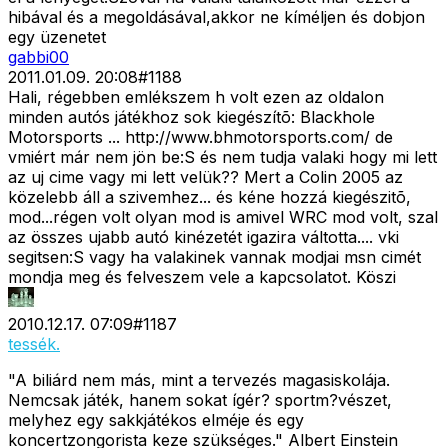
hibával és a megoldásával,akkor ne kíméljen és dobjon
egy üzenetet
gabbi00
2011.01.09. 20:08
#
1188
Hali, régebben emlékszem h volt ezen az oldalon
minden autós játékhoz sok kiegészítõ: Blackhole
Motorsports ... http://www.bhmotorsports.com/ de
vmiért már nem jön be:S és nem tudja valaki hogy mi lett
az uj cime vagy mi lett velük?? Mert a Colin 2005 az
közelebb áll a szivemhez... és kéne hozzá kiegészitõ,
mod...régen volt olyan mod is amivel WRC mod volt, szal
az összes ujabb autó kinézetét igazira váltotta.... vki
segitsen:S vagy ha valakinek vannak modjai msn cimét
mondja meg és felveszem vele a kapcsolatot. Köszi
2010.12.17. 07:09
#
1187
tessék.
"A biliárd nem más, mint a tervezés magasiskolája.
Nemcsak játék, hanem sokat ígér? sportm?vészet,
melyhez egy sakkjátékos elméje és egy
koncertzongorista keze szükséges." Albert Einstein