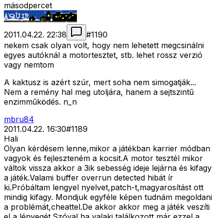
másodpercet
2011.04.22. 22:38
#
1190
nekem csak olyan volt, hogy nem lehetett megcsinálni
egyes autóknál a motortesztet, stb. lehet rossz verzió
vagy nemtom
A kaktusz is azért szúr, mert soha nem simogatják...
Nem a remény hal meg utoljára, hanem a sejtszintű
enzimműködés. n_n
mbru84
2011.04.22. 16:30
#
1189
Hali
Olyan kérdésem lenne,mikor a játékban karrier módban
vagyok és fejleszteném a kocsit.A motor tesztél mikor
váltok vissza akkor a 3ik sebesség ideje lejárna és kifagy
a játék.Valami buffer overrun detected hibát ír
ki.Próbáltam lengyel nyelvet,patch-t,magyarosítást ott
mindig kifagy. Mondjuk egyféle képen tudnám megoldani
a problémát,cheattel.De akkor akkor meg a játék veszíti
el a lényegét.Szóval ha valaki találkozott már ezzel a