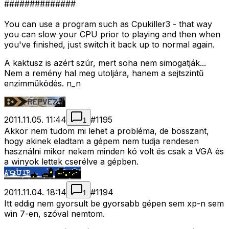
##############
You can use a program such as Cpukiller3 - that way
you can slow your CPU prior to playing and then when
you've finished, just switch it back up to normal again.
A kaktusz is azért szúr, mert soha nem simogatják...
Nem a remény hal meg utoljára, hanem a sejtszintű
enzimműködés. n_n
2011.11.05. 11:44
#
1195
1
Akkor nem tudom mi lehet a probléma, de bosszant,
hogy akinek eladtam a gépem nem tudja rendesen
használni mikor nekem minden kó volt és csak a VGA és
a winyok lettek cserélve a gépben.
2011.11.04. 18:14
#
1194
1
Itt eddig nem gyorsult be gyorsabb gépen sem xp-n sem
win 7-en, szóval nemtom.