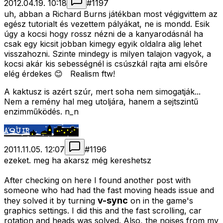
2012.04.19. 10:18
#
1197
uh, abban a Richard Burns játékban most végigvittem az
egész tutorialt és vezettem pályákat, ne is mondd. Esik
úgy a kocsi hogy rossz nézni de a kanyarodásnál ha
csak egy kicsit jobban kimegy egyik oldalra alig lehet
visszahozni. Szinte mindegy is milyen talajon vagyok, a
kocsi akár kis sebességnél is csúszkál rajta ami elsõre
elég érdekes 😊 Realism ftw!
A kaktusz is azért szúr, mert soha nem simogatják...
Nem a remény hal meg utoljára, hanem a sejtszintű
enzimműködés. n_n
2011.11.05. 12:07
#
1196
ezeket. meg ha akarsz még kereshetsz
After checking on here I found another post with
someone who had had the fast moving heads issue and
v-sync
they solved it by turning
on in the game's
graphics settings. I did this and the fast scrolling, car
rotation and heads was solved. Also, the noises from my