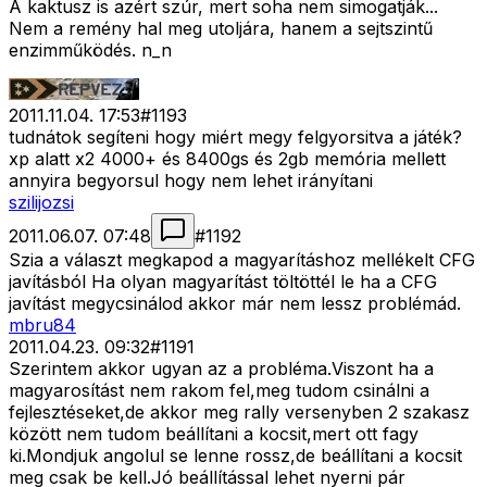
A kaktusz is azért szúr, mert soha nem simogatják...
Nem a remény hal meg utoljára, hanem a sejtszintű
enzimműködés. n_n
2011.11.04. 17:53
#
1193
tudnátok segíteni hogy miért megy felgyorsitva a játék?
xp alatt x2 4000+ és 8400gs és 2gb memória mellett
annyira begyorsul hogy nem lehet irányítani
szilijozsi
2011.06.07. 07:48
#
1192
Szia a választ megkapod a magyarításhoz mellékelt CFG
javításból Ha olyan magyarítást töltöttél le ha a CFG
javítást megycsinálod akkor már nem lessz problémád.
mbru84
2011.04.23. 09:32
#
1191
Szerintem akkor ugyan az a probléma.Viszont ha a
magyarosítást nem rakom fel,meg tudom csinálni a
fejlesztéseket,de akkor meg rally versenyben 2 szakasz
között nem tudom beállítani a kocsit,mert ott fagy
ki.Mondjuk angolul se lenne rossz,de beállítani a kocsit
meg csak be kell.Jó beállítással lehet nyerni pár