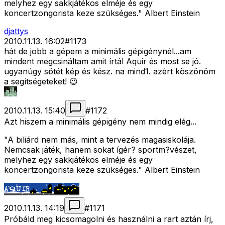
melyhez egy sakkjátékos elméje és egy
koncertzongorista keze szükséges." Albert Einstein
djattys
2010.11.13. 16:02
#
1173
hát de jobb a gépem a minimális gépigénynél...am
mindent megcsináltam amit írtál Aquir és most se jó.
ugyanúgy sötét kép és kész. na mind1. azért köszönöm
a segítségeteket! 😉
2010.11.13. 15:40
#
1172
Azt hiszem a minimális gépigény nem mindig elég...
"A biliárd nem más, mint a tervezés magasiskolája.
Nemcsak játék, hanem sokat ígér? sportm?vészet,
melyhez egy sakkjátékos elméje és egy
koncertzongorista keze szükséges." Albert Einstein
2010.11.13. 14:19
#
1171
Próbáld meg kicsomagolni és használni a rart aztán írj,