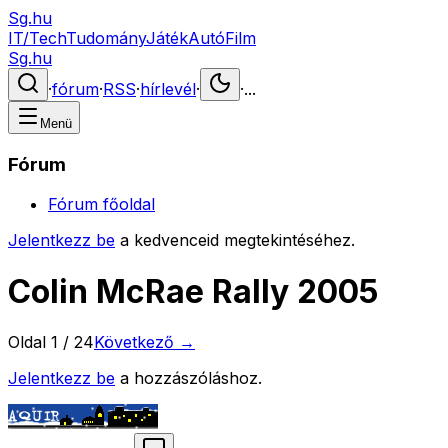
Sg.hu
IT/Tech
Tudomány
Játék
Autó
Film
Sg.hu
·
fórum
·
RSS
·
hírlevél
·
·
...
Menü
Fórum
Fórum főoldal
Jelentkezz be
a kedvenceid megtekintéséhez.
Colin McRae Rally 2005
Oldal
1
/
24
Következő →
Jelentkezz be
a hozzászóláshoz.