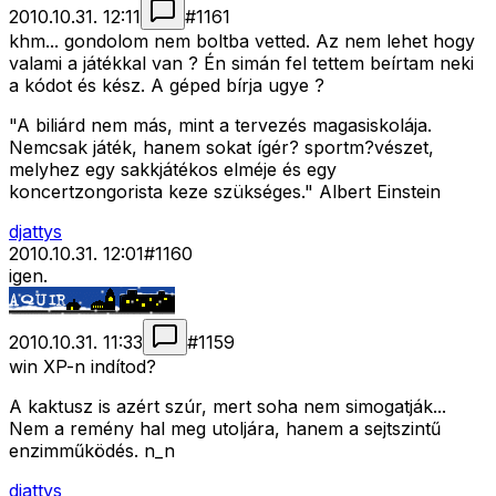
2010.10.31. 12:11
#
1161
khm... gondolom nem boltba vetted. Az nem lehet hogy
valami a játékkal van ? Én simán fel tettem beírtam neki
a kódot és kész. A géped bírja ugye ?
"A biliárd nem más, mint a tervezés magasiskolája.
Nemcsak játék, hanem sokat ígér? sportm?vészet,
melyhez egy sakkjátékos elméje és egy
koncertzongorista keze szükséges." Albert Einstein
djattys
2010.10.31. 12:01
#
1160
igen.
2010.10.31. 11:33
#
1159
win XP-n indítod?
A kaktusz is azért szúr, mert soha nem simogatják...
Nem a remény hal meg utoljára, hanem a sejtszintű
enzimműködés. n_n
djattys