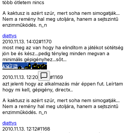
több ötletem nincs
A kaktusz is azért szúr, mert soha nem simogatják...
Nem a remény hal meg utoljára, hanem a sejtszintű
enzimműködés. n_n
djattys
2010.11.13. 14:02
#
1170
most meg az van hogy ha elindítom a játékot sötétség
jön be és kész...pedig tényleg minden megvan a
minimális gépigényhez...sõt...
2010.11.13. 12:20
#
1169
azt jelenti hogy az alkalmazás már éppen fut. Leírtam
hogy mi kell, gépigény, directx..
A kaktusz is azért szúr, mert soha nem simogatják...
Nem a remény hal meg utoljára, hanem a sejtszintű
enzimműködés. n_n
djattys
2010.11.13. 12:12
#
1168