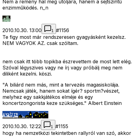
Nem a remény hal meg utoljára, hanem a sejtszintű
enzimműködés. n_n
2010.10.30. 13:00
#
1156
1
Te figy most már rendszeresen gyagyásként kezelsz.
NEM VAGYOK AZ. csak szóltam.
nem csak itt több topikba észrevettem de most lett elég.
Szóval légyszives vagy ne írj vagy próbálj meg nem
diliként kezelni. köszi.
"A biliárd nem más, mint a tervezés magasiskolája.
Nemcsak játék, hanem sokat ígér? sportm?vészet,
melyhez egy sakkjátékos elméje és egy
koncertzongorista keze szükséges." Albert Einstein
2010.10.30. 12:22
#
1155
1
hogy ha nemzetközi tekintetben rallyról van szó, akkor