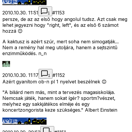
2010.10.30. 11:51
#
1153
1
persze, de az az elsõ hogy angolul tudsz. Azt csak meg
lehet jegyezni hogy "right, left", és az elsõ 6 számot
hozzá 😊
A kaktusz is azért szúr, mert soha nem simogatják...
Nem a remény hal meg utoljára, hanem a sejtszintű
enzimműködés. n_n
2010.10.30. 11:17
#
1152
1
Azért gyanítom ob-n pl 1 nyelvet beszélnek 😊
"A biliárd nem más, mint a tervezés magasiskolája.
Nemcsak játék, hanem sokat ígér? sportm?vészet,
melyhez egy sakkjátékos elméje és egy
koncertzongorista keze szükséges." Albert Einstein