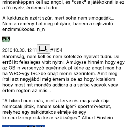
mindenképpen kell az angol, és "csak" a játékoknál is ez
a fõ nyelv, érdemes tudni
A kaktusz is azért szúr, mert soha nem simogatják...
Nem a remény hal meg utoljára, hanem a sejtszintű
enzimműködés. n_n
2010.10.30. 12:11
#
1154
1
Baromság, nem kell és nem kötelezõ nyelvet tudni. De
errõl itt felesleges vitát nyitni. Amúgyse hinném hogy egy
az OB-n versenyzõ egyénnek pl kéne az angol max ha
ha WRC-vgy IRC-be óhajt menni szerintem. Amit meg
írtál azt nagyjából még értem is de az hogy kitalálom
hogy most mit mondés addigra a a sárba vagyok vagy
értem rögtön az más...
"A biliárd nem más, mint a tervezés magasiskolája.
Nemcsak játék, hanem sokat ígér? sportm?vészet,
melyhez egy sakkjátékos elméje és egy
koncertzongorista keze szükséges." Albert Einstein