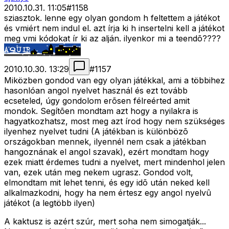
2010.10.31. 11:05
#
1158
sziasztok. lenne egy olyan gondom h feltettem a játékot
és vmiért nem indul el. azt írja ki h insertelni kell a játékot
meg vmi kódokat ír ki az alján. ilyenkor mi a teendõ????
2010.10.30. 13:29
#
1157
Miközben gondod van egy olyan játékkal, ami a többihez
hasonlóan angol nyelvet használ és ezt tovább
ecseteled, úgy gondolom erõsen félreérted amit
mondok. Segítõen mondtam azt hogy a nyilakra is
hagyatkozhatsz, most meg azt írod hogy nem szükséges
ilyenhez nyelvet tudni (A játékban is különbözõ
országokban mennek, ilyennél nem csak a játékban
hangoznának el angol szavak), ezért mondtam hogy
ezek miatt érdemes tudni a nyelvet, mert mindenhol jelen
van, ezek után meg nekem ugrasz. Gondod volt,
elmondtam mit lehet tenni, és egy idõ után neked kell
alkalmazkodni, hogy ha nem értesz egy angol nyelvû
játékot (a legtöbb ilyen)
A kaktusz is azért szúr, mert soha nem simogatják...