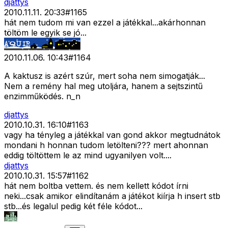
djattys
2010.11.11. 20:33
#
1165
hát nem tudom mi van ezzel a játékkal...akárhonnan
töltöm le egyik se jó...
2010.11.06. 10:43
#
1164
A kaktusz is azért szúr, mert soha nem simogatják...
Nem a remény hal meg utoljára, hanem a sejtszintű
enzimműködés. n_n
djattys
2010.10.31. 16:10
#
1163
vagy ha tényleg a játékkal van gond akkor megtudnátok
mondani h honnan tudom letölteni??? mert ahonnan
eddig töltöttem le az mind ugyanilyen volt....
djattys
2010.10.31. 15:57
#
1162
hát nem boltba vettem. és nem kellett kódot írni
neki...csak amikor elindítanám a játékot kiírja h insert stb
stb...és legalul pedig két féle kódot...