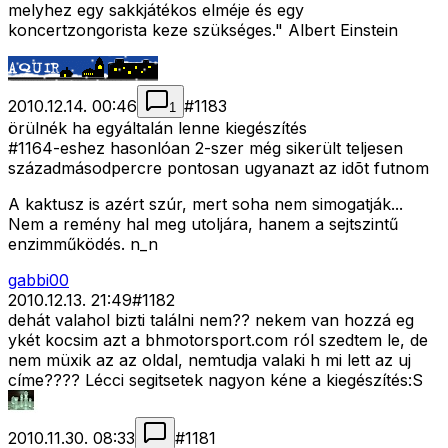
melyhez egy sakkjátékos elméje és egy
koncertzongorista keze szükséges." Albert Einstein
2010.12.14. 00:46
#
1183
1
örülnék ha egyáltalán lenne kiegészítés
#1164-eshez hasonlóan 2-szer még sikerült teljesen
századmásodpercre pontosan ugyanazt az idõt futnom
A kaktusz is azért szúr, mert soha nem simogatják...
Nem a remény hal meg utoljára, hanem a sejtszintű
enzimműködés. n_n
gabbi00
2010.12.13. 21:49
#
1182
dehát valahol bizti találni nem?? nekem van hozzá eg
ykét kocsim azt a bhmotorsport.com ról szedtem le, de
nem müxik az az oldal, nemtudja valaki h mi lett az uj
címe???? Lécci segitsetek nagyon kéne a kiegészítés:S
2010.11.30. 08:33
#
1181