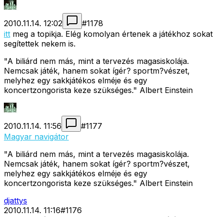
2010.11.14. 12:02
#
1178
itt
meg a topikja. Elég komolyan értenek a játékhoz sokat
segítettek nekem is.
"A biliárd nem más, mint a tervezés magasiskolája.
Nemcsak játék, hanem sokat ígér? sportm?vészet,
melyhez egy sakkjátékos elméje és egy
koncertzongorista keze szükséges." Albert Einstein
2010.11.14. 11:56
#
1177
Magyar navigátor
"A biliárd nem más, mint a tervezés magasiskolája.
Nemcsak játék, hanem sokat ígér? sportm?vészet,
melyhez egy sakkjátékos elméje és egy
koncertzongorista keze szükséges." Albert Einstein
djattys
2010.11.14. 11:16
#
1176