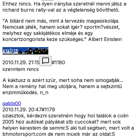
Ehhez nincs. Ha ilyen irányba szeretnél menni játsz a
richard burns rally-val az a végtelenség bõvíthetõ.
"A biliárd nem más, mint a tervezés magasiskolája.
Nemcsak játék, hanem sokat ígér? sportm?vészet,
melyhez egy sakkjátékos elméje és egy
koncertzongorista keze szükséges." Albert Einstein
2010.11.29. 21:15
#
1180
szerintem nincs
A kaktusz is azért szúr, mert soha nem simogatják...
Nem a remény hal meg utoljára, hanem a sejtszintű
enzimműködés. n_n
gabbi00
2010.11.29. 20:47
#
1179
sziasztok, kérdezni szeretném hogy hol találok a colin
2005 höz autókat pályákat stb cuccokat? mert sok
helyen kerestem de semmi:S aki tud segitsen, mert volt a
bhmotorsport.com de nem müxik már az oldal:S