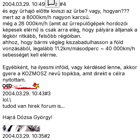
2004.03.29. 10:49
#
4
2
és egy ûrhajó elõtte kiviszi az ûrbe? vagy, hogyan???
mert az a 8000km/h nagyon karcsú.
még a 28 000km/h (amit az ûrrepülõgépek hordozói
képesek elérni) is csak arra elég, hogy pályára álljanak a
légkör ritkább, felsõbb régióiban.
ahhoz, hogy bármi végleg kiszabadulhasson a föld
vonzásából, legalább 11.2km/másodperc ~ 40 000km/h
sebességet kell elérnie.
Egyébként, ha ilyesmi infóid, vagy kérdésed lenne, akkor
gyere a KOZMOSZ nevû topikba, amit direkt e célra
nyitottam.
2004.03.29. 10:43
#
3
lol.\
tudod van hirek forum is...
Hajrá Dózsa György!
2004.03.29. 10:35
#
2