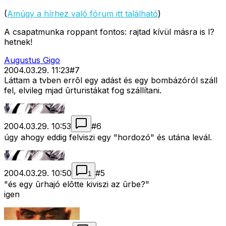
(
Amúgy a hírhez való fórum itt található
)
A csapatmunka roppant fontos: rajtad kívül másra is l?
hetnek!
Augustus Gigo
2004.03.29. 11:23
#
7
Láttam a tvben errõl egy adást és egy bombázóról száll
fel, elvileg mjad ûrturistákat fog szállítani.
2004.03.29. 10:53
#
6
úgy ahogy eddig felviszi egy "hordozó" és utána levál.
2004.03.29. 10:50
#
5
1
"és egy ûrhajó elõtte kiviszi az ûrbe?"
igen