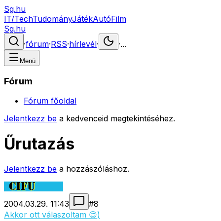
Sg.hu
IT/Tech
Tudomány
Játék
Autó
Film
Sg.hu
·
fórum
·
RSS
·
hírlevél
·
·
...
Menü
Fórum
Fórum főoldal
Jelentkezz be
a kedvenceid megtekintéséhez.
Űrutazás
Jelentkezz be
a hozzászóláshoz.
2004.03.29. 11:43
#
8
Akkor ott válaszoltam 😊)