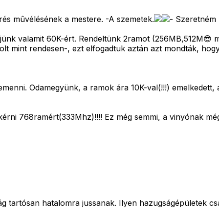
erés mûvélésének a mestere. -A szemetek.
- Szeretném m
jünk valamit 60K-ért. Rendeltünk 2ramot (256MB,512M😎 m
lt mint rendesen-, ezt elfogadtuk aztán azt mondták, hogy
értemenni. Odamegyünk, a ramok ára 10K-val(!!!) emelkedett,
érni 768ramért(333Mhz)!!!! Ez még semmi, a vinyónak még 
ág tartósan hatalomra jussanak. Ilyen hazugságépületek cs