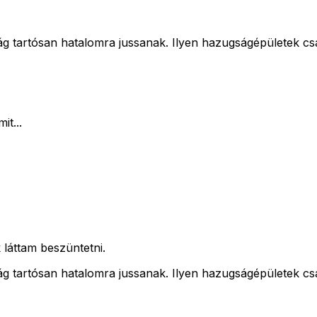
ág tartósan hatalomra jussanak. Ilyen hazugságépületek cs
it...
láttam beszüntetni.
ág tartósan hatalomra jussanak. Ilyen hazugságépületek cs