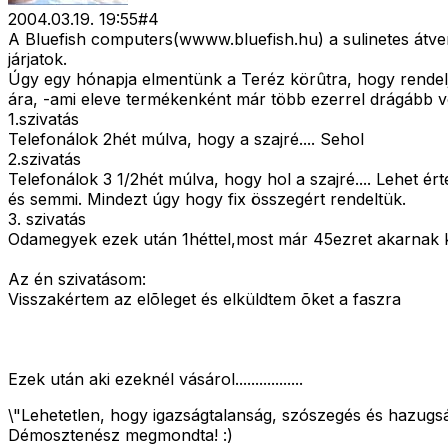
2004.03.19. 19:55
#
4
A Bluefish computers(wwww.bluefish.hu) a sulinetes átv
járjatok.
Úgy egy hónapja elmentünk a Teréz körûtra, hogy rendel
ára, -ami eleve termékenként már több ezerrel drágább vo
1.szivatás
Telefonálok 2hét múlva, hogy a szajré.... Sehol
2.szivatás
Telefonálok 3 1/2hét múlva, hogy hol a szajré.... Lehet 
és semmi. Mindezt úgy hogy fix összegért rendeltük.
3. szivatás
Odamegyek ezek után 1héttel,most már 45ezret akarnak k
Az én szivatásom:
Visszakértem az elõleget és elküldtem õket a faszra
Ezek után aki ezeknél vásárol.................
\"Lehetetlen, hogy igazságtalanság, szószegés és hazugs
Démosztenész megmondta! :)