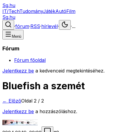
Sg.hu
IT/Tech
Tudomány
Játék
Autó
Film
Sg.hu
·
fórum
·
RSS
·
hírlevél
·
·
...
Menü
Fórum
Fórum főoldal
Jelentkezz be
a kedvenceid megtekintéséhez.
Bluefish a szemét
← Előző
Oldal
2
/
2
Jelentkezz be
a hozzászóláshoz.