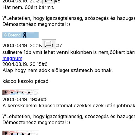
2004.03.19. 20:20
#
8
Hát nem. 60ért bármit.
\"Lehetetlen, hogy igazságtalanság, szószegés és hazugs
Démosztenész megmondta! :)
2004.03.19. 20:18
#
7
1
sulinetre 1db vmit lehet venni különben is nem,60kért bárm
magnum
2004.03.19. 20:15
#
6
Alap hogy nem adok elõleget számtech boltnak.
kácco kázolo pácsó
2004.03.19. 19:56
#
5
A kereskedelmi kapcsolatomat ezekkel ezek után jobbnak 
\"Lehetetlen, hogy igazságtalanság, szószegés és hazugs
Démosztenész megmondta! :)