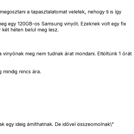
egosztani a tapasztalatomat veletek, nehogy ti is így
eg egy 120GB-os Samsung vinyót. Ezeknek volt egy fix
 két héten belül meg lesz.
 a vinyónak meg nem tudnak árat mondani. Eltöltünk 1 órát
mindig nincs ára.
ak egy ideig ámíthatnak. De idővel összeomolnak\"