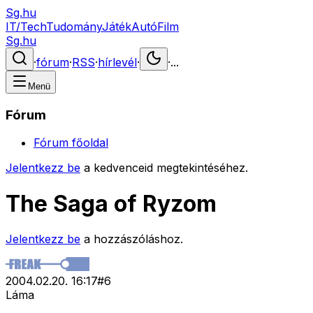
Sg.hu
IT/Tech
Tudomány
Játék
Autó
Film
Sg.hu
·
fórum
·
RSS
·
hírlevél
·
·
...
Menü
Fórum
Fórum főoldal
Jelentkezz be
a kedvenceid megtekintéséhez.
The Saga of Ryzom
Jelentkezz be
a hozzászóláshoz.
2004.02.20. 16:17
#
6
Láma