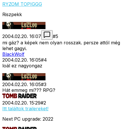
RYZOM TOPIGGG
Riszpekk
2004.02.20. 16:07
#
5
mi gáz? a képek nem olyan rosszak. persze attól még
lehet gagyi.
BlackWolf
2004.02.20. 16:05
#
4
loál ez nagyongaz
2004.02.20. 16:05
#
3
Hát emmeg mi??? RPG?
2004.02.20. 15:29
#
2
Itt találtok trailereket!
Next PC upgrade: 2022