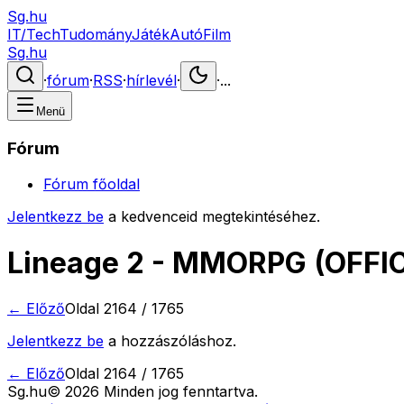
Sg.hu
IT/Tech
Tudomány
Játék
Autó
Film
Sg.hu
·
fórum
·
RSS
·
hírlevél
·
·
...
Menü
Fórum
Fórum főoldal
Jelentkezz be
a kedvenceid megtekintéséhez.
Lineage 2 - MMORPG (OFFIC
← Előző
Oldal
2164
/
1765
Jelentkezz be
a hozzászóláshoz.
← Előző
Oldal
2164
/
1765
Sg
.hu
©
2026
Minden jog fenntartva.