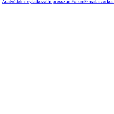
Adatvédelmi nyilatkozat
Impresszum
Fórum
E-mail:
szerkes