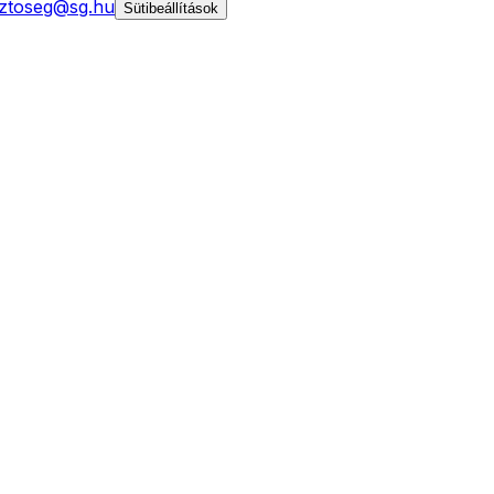
ztoseg@sg.hu
Sütibeállítások