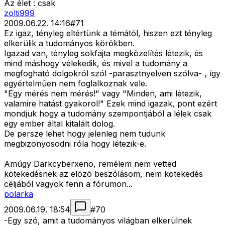
Az élet : csak
zolti999
2009.06.22. 14:16
#
71
Ez igaz, tényleg eltértünk a témától, hiszen ezt tényleg
elkerülik a tudományos körökben.
Igazad van, tényleg sokfajta megközelítés létezik, és
mind máshogy vélekedik, és mivel a tudomány a
megfogható dolgokról szól -parasztnyelven szólva- , így
egyértelmûen nem foglalkoznak vele.
"Egy mérés nem mérés!" vagy "Minden, ami létezik,
valamire hatást gyakorol!" Ezek mind igazak, pont ezért
mondjuk hogy a tudomány szempontjából a lélek csak
egy ember által kitalált dolog.
De persze lehet hogy jelenleg nem tudunk
megbizonyosodni róla hogy létezik-e.
Amúgy Darkcyberxeno, remélem nem vetted
kötekedésnek az elõzõ beszólásom, nem kötekedés
céljából vagyok fenn a fórumon...
polarka
2009.06.19. 18:54
#
70
-Egy szó, amit a tudományos világban elkerülnek