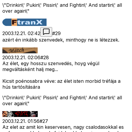
\"Drinkin\' Pukin\' Pissin\' and Fightin\' And startin\' all
over again\"
2003.12.21. 02:42
#
29
azért én inkább szenvedek, minthogy ne is létezzek.
2003.12.21. 02:06
#
28
Az élet, egy hosszu szenvedés, hoyg végül
megváltásként halj meg...
Kicsit poénosabra véve: az élet isten morbid tréfája a
hús tartósítására
\"Drinkin\' Pukin\' Pissin\' and Fightin\' And startin\' all
over again\"
2003.12.21. 01:56
#
27
Az elet az amit kin keservesen, nagy csalodasokkal es