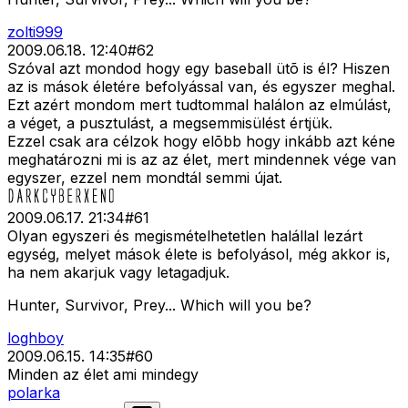
zolti999
2009.06.18. 12:40
#
62
Szóval azt mondod hogy egy baseball ütõ is él? Hiszen
az is mások életére befolyással van, és egyszer meghal.
Ezt azért mondom mert tudtommal halálon az elmúlást,
a véget, a pusztulást, a megsemmisülést értjük.
Ezzel csak ara célzok hogy elõbb hogy inkább azt kéne
meghatározni mi is az az élet, mert mindennek vége van
egyszer, ezzel nem mondtál semmi újat.
2009.06.17. 21:34
#
61
Olyan egyszeri és megismételhetetlen halállal lezárt
egység, melyet mások élete is befolyásol, még akkor is,
ha nem akarjuk vagy letagadjuk.
Hunter, Survivor, Prey... Which will you be?
loghboy
2009.06.15. 14:35
#
60
Minden az élet ami mindegy
polarka