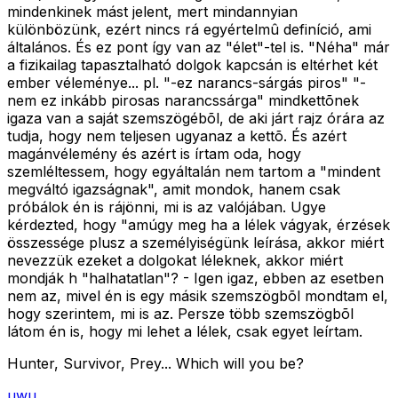
mindenkinek mást jelent, mert mindannyian
különbözünk, ezért nincs rá egyértelmû definíció, ami
általános. És ez pont így van az "élet"-tel is. "Néha" már
a fizikailag tapasztalható dolgok kapcsán is eltérhet két
ember véleménye... pl. "-ez narancs-sárgás piros" "-
nem ez inkább pirosas narancssárga" mindkettõnek
igaza van a saját szemszögébõl, de aki járt rajz órára az
tudja, hogy nem teljesen ugyanaz a kettõ. És azért
magánvélemény és azért is írtam oda, hogy
szemléltessem, hogy egyáltalán nem tartom a "mindent
megváltó igazságnak", amit mondok, hanem csak
próbálok én is rájönni, mi is az valójában. Ugye
kérdezted, hogy "amúgy meg ha a lélek vágyak, érzések
összessége plusz a személyiségünk leírása, akkor miért
nevezzük ezeket a dolgokat léleknek, akkor miért
mondják h "halhatatlan"? - Igen igaz, ebben az esetben
nem az, mivel én is egy másik szemszögbõl mondtam el,
hogy szerintem, mi is az. Persze több szemszögbõl
látom én is, hogy mi lehet a lélek, csak egyet leírtam.
Hunter, Survivor, Prey... Which will you be?
uwu