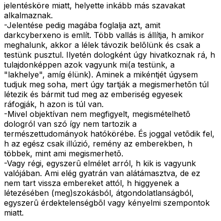
jelentésköre miatt, helyette inkább más szavakat
alkalmaznak.
-Jelentése pedig magába foglalja azt, amit
darkcyberxeno is említ. Több vallás is állítja, h amikor
meghalunk, akkor a lélek távozik belõlünk és csak a
testünk pusztul. Ilyetén dologként úgy hivatkoznak rá, h
tulajdonképpen azok vagyunk mi(a testünk, a
"lakhelye", amíg élünk). Aminek a mikéntjét úgysem
tudjuk meg soha, mert úgy tartják a megismerhetõn túl
létezik és bármit tud meg az emberiség egyesek
ráfogják, h azon is túl van.
-Mivel objektívan nem megfigyelt, megismételhetõ
dologról van szó így nem tartozik a
természettudományok hatókörébe. És joggal vetõdik fel,
h az egész csak illúzió, remény az emberekben, h
többek, mint ami megismerhetõ.
-Vagy régi, egyszerû elmélet arról, h kik is vagyunk
valójában. Ami elég gyatrán van alátámasztva, de ez
nem tart vissza embereket attól, h higgyenek a
létezésében (meg)szokásból, átgondolatlanságból,
egyszerû érdektelenségbõl vagy kényelmi szempontok
miatt.