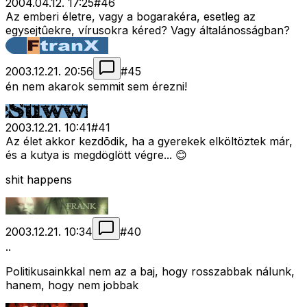
2004.04.12. 17:25
#
46
Az emberi életre, vagy a bogarakéra, esetleg az
egysejtûekre, vírusokra kéred? Vagy általánosságban?
2003.12.21. 20:56
#
45
én nem akarok semmit sem érezni!
2003.12.21. 10:41
#
41
Az élet akkor kezdõdik, ha a gyerekek elköltöztek már,
és a kutya is megdöglött végre... 😊
shit happens
2003.12.21. 10:34
#
40
..
Politikusainkkal nem az a baj, hogy rosszabbak nálunk,
hanem, hogy nem jobbak