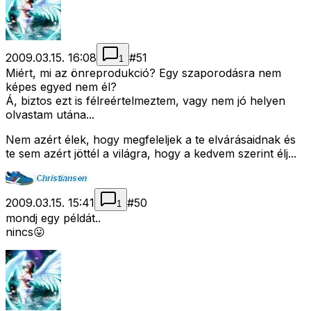
2009.03.15. 16:08
#
51
1
Miért, mi az önreprodukció? Egy szaporodásra nem
képes egyed nem él?
Á, biztos ezt is félreértelmeztem, vagy nem jó helyen
olvastam utána...
Nem azért élek, hogy megfeleljek a te elvárásaidnak és
te sem azért jöttél a világra, hogy a kedvem szerint élj...
2009.03.15. 15:41
#
50
1
mondj egy példát..
nincs😛