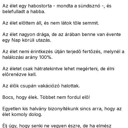
Az élet egy habostorta - mondta a sündisznó -, és
belefulladt a habba.
Az élet elõttem áll, és nem látok tõle semmit.
Az élet nagyon drága, de az árában benne van évente
egy Nap körüli utazás.
Az élet nemi érintkezés útján terjedõ fertõzés, melynél a
halálozási arány 100%.
Az életet csak hátratekintve lehet megérteni, de élni
elõrenézve kell.
Az élõk csupán vakációzó halottak.
Bocs, hogy élek. Többet nem fordul elõ!
Egyetlen kis halvány bizonyítékunk sincs arra, hogy az
élet komoly dolog.
Élj úgy, hogy senki ne vegyen észre, de ha elmész