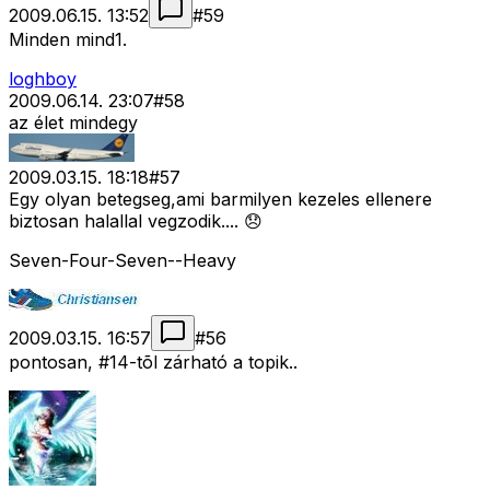
2009.06.15. 13:52
#
59
Minden mind1.
loghboy
2009.06.14. 23:07
#
58
az élet mindegy
2009.03.15. 18:18
#
57
Egy olyan betegseg,ami barmilyen kezeles ellenere
biztosan halallal vegzodik.... 😞
Seven-Four-Seven--Heavy
2009.03.15. 16:57
#
56
pontosan, #14-tõl zárható a topik..