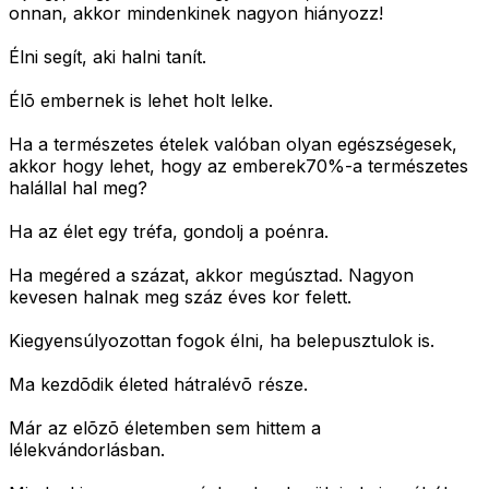
onnan, akkor mindenkinek nagyon hiányozz!
Élni segít, aki halni tanít.
Élõ embernek is lehet holt lelke.
Ha a természetes ételek valóban olyan egészségesek,
akkor hogy lehet, hogy az emberek70%-a természetes
halállal hal meg?
Ha az élet egy tréfa, gondolj a poénra.
Ha megéred a százat, akkor megúsztad. Nagyon
kevesen halnak meg száz éves kor felett.
Kiegyensúlyozottan fogok élni, ha belepusztulok is.
Ma kezdõdik életed hátralévõ része.
Már az elõzõ életemben sem hittem a
lélekvándorlásban.