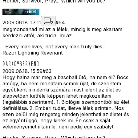
Hunter, Survivor, Prey... Which will you be?
2009.06.18. 17:11
#
64
2
megmondanád mi az a lélek, mindig is meg akartam
kérdezni attól, aki tudja, mi az.
: Every man lives, not every man truly dies.:
Razor,Lightning Revenant
2009.06.18. 15:59
#
63
Hogy halna már meg a baseball ütõ, ha nem él? Bocs
amúgy, ha nem mondtam semmi újat, de szerintem
egyébként mindenki számára mást jelent az élet és
alapvetõen kétféle képpen lehet megközelíteni
(legalábbis szerintem). 1. Biológiai szempontból az élet
definiálása. 2. Emberi tudat, illetve lélek szinten. Nos
ezen belül még rengeteg minden jelentheti az életet és
ez egyénfüggõ, hogy kinek mi. Én csak a saját
véleményemet írtam le, nem pedig egy szabályt.
Hunter, Survivor, Prey... Which will you be?