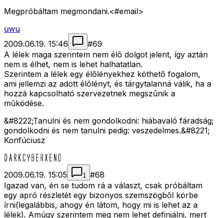
Megpróbáltam megmondani.<#email>
uwu
2009.06.19. 15:46
#
69
A lélek maga szerintem nem élõ dolgot jelent, így aztán
nem is élhet, nem is lehet halhatatlan.
Szerintem a lélek egy élõlényekhez köthetõ fogalom,
ami jellemzi az adott élõlényt, és tárgytalanná válik, ha a
hozzá kapcsolható szervezetnek megszûnik a
mûködése.
&#8222;Tanulni és nem gondolkodni: hiábavaló fáradság;
gondolkodni és nem tanulni pedig: veszedelmes.&#8221;
Konfúciusz
2009.06.19. 15:05
#
68
1
Igazad van, én se tudom rá a választ, csak próbáltam
egy apró részletét egy bizonyos szemszögbõl körbe
írni(legalábbis, ahogy én látom, hogy mi is lehet az a
lélek). Amúgy szerintem meg nem lehet definiálni, mert