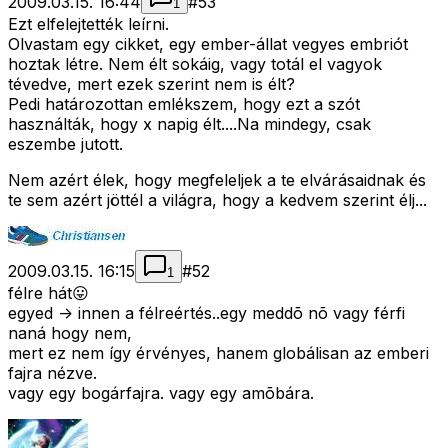
2009.03.15. 16:44
#
53
1
Ezt elfelejtették leírni.
Olvastam egy cikket, egy ember-állat vegyes embriót
hoztak létre. Nem élt sokáig, vagy totál el vagyok
tévedve, mert ezek szerint nem is élt?
Pedi határozottan emlékszem, hogy ezt a szót
használták, hogy x napig élt....Na mindegy, csak
eszembe jutott.
Nem azért élek, hogy megfeleljek a te elvárásaidnak és
te sem azért jöttél a világra, hogy a kedvem szerint élj...
2009.03.15. 16:15
#
52
1
félre hát😛
egyed -> innen a félreértés..egy meddõ nõ vagy férfi
naná hogy nem,
mert ez nem így érvényes, hanem globálisan az emberi
fajra nézve.
vagy egy bogárfajra. vagy egy amõbára.