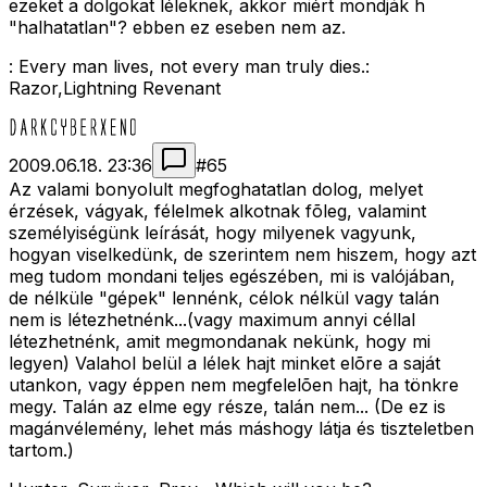
ezeket a dolgokat léleknek, akkor miért mondják h
"halhatatlan"? ebben ez eseben nem az.
: Every man lives, not every man truly dies.:
Razor,Lightning Revenant
2009.06.18. 23:36
#
65
Az valami bonyolult megfoghatatlan dolog, melyet
érzések, vágyak, félelmek alkotnak fõleg, valamint
személyiségünk leírását, hogy milyenek vagyunk,
hogyan viselkedünk, de szerintem nem hiszem, hogy azt
meg tudom mondani teljes egészében, mi is valójában,
de nélküle "gépek" lennénk, célok nélkül vagy talán
nem is létezhetnénk...(vagy maximum annyi céllal
létezhetnénk, amit megmondanak nekünk, hogy mi
legyen) Valahol belül a lélek hajt minket elõre a saját
utankon, vagy éppen nem megfelelõen hajt, ha tönkre
megy. Talán az elme egy része, talán nem... (De ez is
magánvélemény, lehet más máshogy látja és tiszteletben
tartom.)