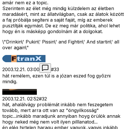
amár nem ez a topic.
Szerintem az élet még mindig külzdelem az életben
maradásért, mint az állatvilágban, csak az álatok között
a faj próbálja segíteni a saját faját, míg az emberek
pusztítják egymást. De ez meg már politika, ahol lehet
hogy én is másképp gondolnám át a dolgokat.
\"Drinkin\' Pukin\' Pissin\' and Fightin\' And startin\' all
over again\"
2003.12.21. 03:00
#
33
hát remélem, ezen túl is a józan eszed fog gyõzni
mindig.
2003.12.21. 02:52
#
32
hát, ahalálvágy problémát inkább nem feszegetem
tovább, mert arra ott van az "öngyilkosság"
topic...inkább maradjunk annyiban hoyg örülök annak
hogy neked még nem volt ilyen pilllanatod...
én elég hirtelen haragu ember vagyok..vagyis inkább