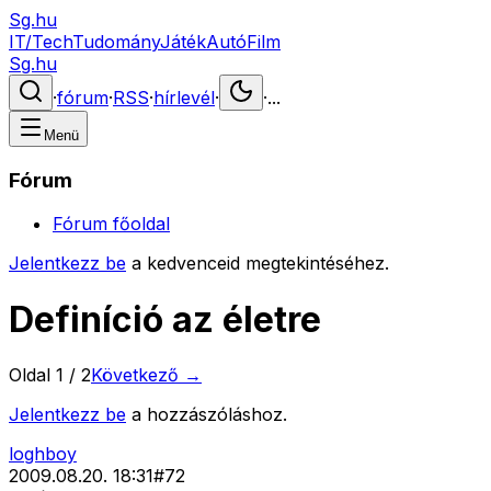
Sg.hu
IT/Tech
Tudomány
Játék
Autó
Film
Sg.hu
·
fórum
·
RSS
·
hírlevél
·
·
...
Menü
Fórum
Fórum főoldal
Jelentkezz be
a kedvenceid megtekintéséhez.
Definíció az életre
Oldal
1
/
2
Következő →
Jelentkezz be
a hozzászóláshoz.
loghboy
2009.08.20. 18:31
#
72