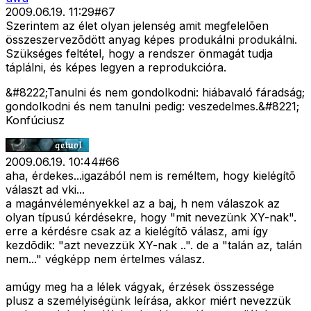
2009.06.19. 11:29
#
67
Szerintem az élet olyan jelenség amit megfelelõen
összeszervezõdött anyag képes produkálni produkálni.
Szükséges feltétel, hogy a rendszer önmagát tudja
táplálni, és képes legyen a reprodukcióra.
&#8222;Tanulni és nem gondolkodni: hiábavaló fáradság;
gondolkodni és nem tanulni pedig: veszedelmes.&#8221;
Konfúciusz
2009.06.19. 10:44
#
66
aha, érdekes...igazából nem is reméltem, hogy kielégítõ
választ ad vki...
a magánvéleményekkel az a baj, h nem válaszok az
olyan típusú kérdésekre, hogy "mit nevezünk XY-nak".
erre a kérdésre csak az a kielégítõ válasz, ami így
kezdõdik: "azt nevezzük XY-nak ..". de a "talán az, talán
nem..." végképp nem értelmes válasz.
amúgy meg ha a lélek vágyak, érzések összessége
plusz a személyiségünk leírása, akkor miért nevezzük