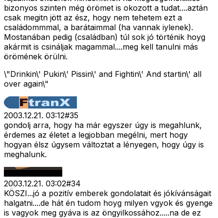
bizonyos szinten még örömet is okozott a tudat....aztán
csak megitn jött az ész, hogy nem tehetem ezt a
családommmal, a barátaimmal (ha vannak iylenek).
Mostanában pedig (családban) túl sok jó történik hoyg
akármit is csináljak magammal....meg kell tanulni más
örömének örülni.
\"Drinkin\' Pukin\' Pissin\' and Fightin\' And startin\' all
over again\"
2003.12.21. 03:12
#
35
gondolj arra, hogy ha már egyszer úgy is megahlunk,
érdemes az életet a legjobban megélni, mert hogy
hogyan élsz úgysem változtat a lényegen, hogy úgy is
meghalunk.
2003.12.21. 03:02
#
34
KÖSZI...jó a pozitív emberek gondolatait és jókívánságait
halgatni....de hát én tudom hoyg milyen vgyok és gyenge
is vagyok meg gyáva is az öngyilkossához.....na de ez