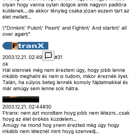
olyan hogy vanna oylan dolgok amik nagyon padlóra
küldenek....de akkor tényleg csaka józan eszem tart az
élet mellett...
\"Drinkin\' Pukin\' Pissin\' and Fightin\' And startin\' all
over again\"
2003.12.21. 02:49
#
31
ok
Hál istennek még nem éreztem úgy, hogy jobb lenne
inkább meghalni és nem is tudom, mikor éreznék ilyet.
Talán, ha súlyos beteg lennék komoly fájdalmakkal és
már amúgy sem lenne sok hátra.
2003.12.21. 02:44
#
30
Ftranx: nem azt mondtam hoyg jobb nem létezni...csak
hoyg az élet örökös küzdelem...
Amúgy ne mond hog ynem érezted még úgy hogy
inkább nem léteznél mint hoyg szenvedj...