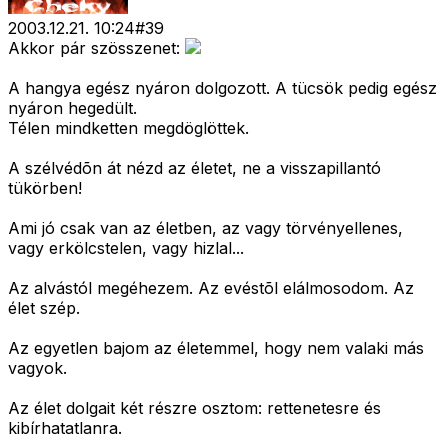
2003.12.21. 10:24
#
39
Akkor pár szösszenet:
A hangya egész nyáron dolgozott. A tücsök pedig egész
nyáron hegedült.
Télen mindketten megdöglöttek.
A szélvédõn át nézd az életet, ne a visszapillantó
tükörben!
Ami jó csak van az életben, az vagy törvényellenes,
vagy erkölcstelen, vagy hizlal...
Az alvástól megéhezem. Az evéstõl elálmosodom. Az
élet szép.
Az egyetlen bajom az életemmel, hogy nem valaki más
vagyok.
Az élet dolgait két részre osztom: rettenetesre és
kibírhatatlanra.