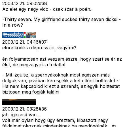
2003.12.21. 09:02
#
38
Az élet egy nagy vicc - csak szar a poén.
-Thirty seven. My girlfriend sucked thirty seven dicks! -
In a row?
2003.12.21. 04:16
#
37
eluralkodik a depresszió, vagy mi?
én folyamatosan azt veszem észre, hogy szart se ér az
élet, de megvagyok a tudattal
- Mit izgulsz, a zsernyákoknak most egészen más
dolguk van, javában keresgélik a két eltűnt holttestet -
Ha nem kapcsolod ki ezt a szirénát, az egyik holttestet
biztosan meg fogják találni
2003.12.21. 03:28
#
36
jah, igazasd van...
volt már oylan hoyg úgy éreztem, kibaszott nagy
fájdalmat okoznék mindenkinek ha megdögölnék....és