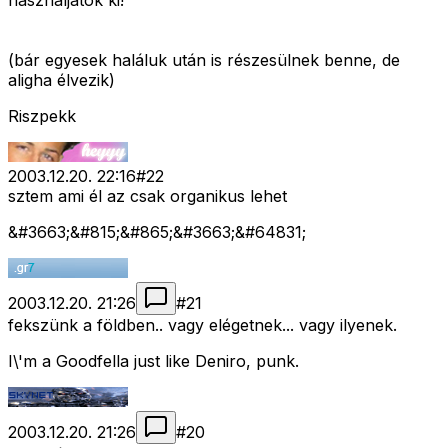
használjátok ki!
(bár egyesek haláluk után is részesülnek benne, de
aligha élvezik)
Riszpekk
2003.12.20. 22:16
#
22
sztem ami él az csak organikus lehet
&#3663;&#815;&#865;&#3663;&#64831;
2003.12.20. 21:26
#
21
fekszünk a földben.. vagy elégetnek... vagy ilyenek.
I\'m a Goodfella just like Deniro, punk.
2003.12.20. 21:26
#
20