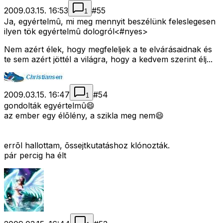
2009.03.15. 16:53
#
55
1
Ja, egyértelmû, mi meg mennyit beszélünk feleslegesen
ilyen tök egyértelmû dologról<#nyes>
Nem azért élek, hogy megfeleljek a te elvárásaidnak és
te sem azért jöttél a világra, hogy a kedvem szerint élj...
2009.03.15. 16:47
#
54
1
gondolták egyértelmû😄
az ember egy élõlény, a szikla meg nem😄
errõl hallottam, õssejtkutatáshoz klónozták.
pár percig ha élt