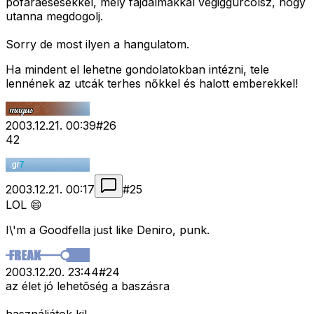
pofaraesesekkel, mely fajdalmakkal vegiggurcolsz, hogy
utanna megdogolj.
Sorry de most ilyen a hangulatom.
Ha mindent el lehetne gondolatokban intézni, tele
lennének az utcák terhes nőkkel és halott emberekkel!
2003.12.21. 00:39
#
26
42
2003.12.21. 00:17
#
25
LOL 😄
I\'m a Goodfella just like Deniro, punk.
2003.12.20. 23:44
#
24
az élet jó lehetõség a baszásra