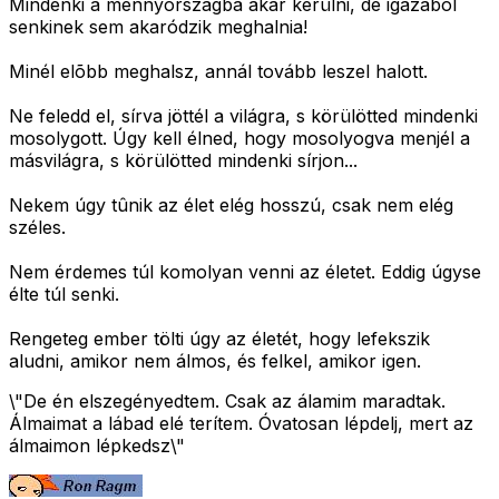
Mindenki a mennyországba akar kerülni, de igazából
senkinek sem akaródzik meghalnia!
Minél elõbb meghalsz, annál tovább leszel halott.
Ne feledd el, sírva jöttél a világra, s körülötted mindenki
mosolygott. Úgy kell élned, hogy mosolyogva menjél a
másvilágra, s körülötted mindenki sírjon...
Nekem úgy tûnik az élet elég hosszú, csak nem elég
széles.
Nem érdemes túl komolyan venni az életet. Eddig úgyse
élte túl senki.
Rengeteg ember tölti úgy az életét, hogy lefekszik
aludni, amikor nem álmos, és felkel, amikor igen.
\"De én elszegényedtem. Csak az álamim maradtak.
Álmaimat a lábad elé terítem. Óvatosan lépdelj, mert az
álmaimon lépkedsz\"