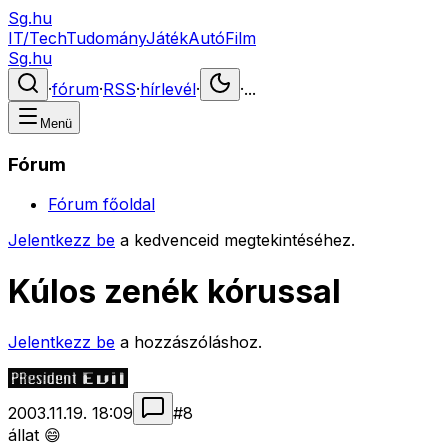
Sg.hu
IT/Tech
Tudomány
Játék
Autó
Film
Sg.hu
·
fórum
·
RSS
·
hírlevél
·
·
...
Menü
Fórum
Fórum főoldal
Jelentkezz be
a kedvenceid megtekintéséhez.
Kúlos zenék kórussal
Jelentkezz be
a hozzászóláshoz.
2003.11.19. 18:09
#
8
állat 😄