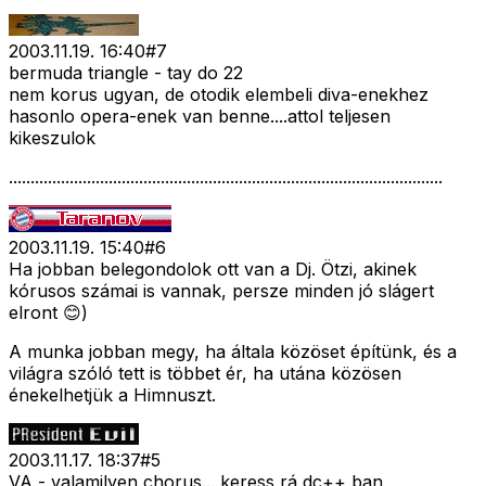
2003.11.19. 16:40
#
7
bermuda triangle - tay do 22
nem korus ugyan, de otodik elembeli diva-enekhez
hasonlo opera-enek van benne....attol teljesen
kikeszulok
....................................................................................................
2003.11.19. 15:40
#
6
Ha jobban belegondolok ott van a Dj. Ötzi, akinek
kórusos számai is vannak, persze minden jó slágert
elront 😊)
A munka jobban megy, ha általa közöset építünk, és a
világra szóló tett is többet ér, ha utána közösen
énekelhetjük a Himnuszt.
2003.11.17. 18:37
#
5
VA - valamilyen chorus... keress rá dc++ ban