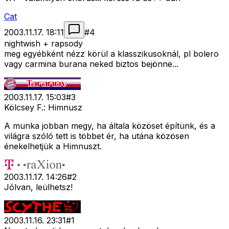
Cat
2003.11.17. 18:11
#
4
nightwish + rapsody
meg egyébként nézz körül a klasszikusoknál, pl bolero
vagy carmina burana neked biztos bejönne...
2003.11.17. 15:03
#
3
Kölcsey F.: Himnusz
A munka jobban megy, ha általa közöset építünk, és a
világra szóló tett is többet ér, ha utána közösen
énekelhetjük a Himnuszt.
2003.11.17. 14:26
#
2
Jólvan, leülhetsz!
2003.11.16. 23:31
#
1